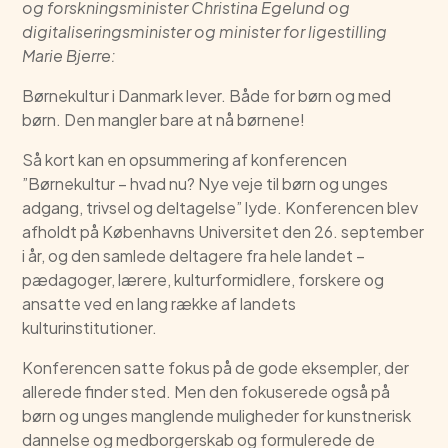
og forskningsminister Christina Egelund og
digitaliseringsminister og minister for ligestilling
Marie Bjerre:
Børnekultur i Danmark lever. Både for børn og med
børn. Den mangler bare at nå børnene!
Så kort kan en opsummering af konferencen
”Børnekultur – hvad nu? Nye veje til børn og unges
adgang, trivsel og deltagelse” lyde. Konferencen blev
afholdt på Københavns Universitet den 26. september
i år, og den samlede deltagere fra hele landet –
pædagoger, lærere, kulturformidlere, forskere og
ansatte ved en lang række af landets
kulturinstitutioner.
Konferencen satte fokus på de gode eksempler, der
allerede finder sted. Men den fokuserede også på
børn og unges manglende muligheder for kunstnerisk
dannelse og medborgerskab og formulerede de