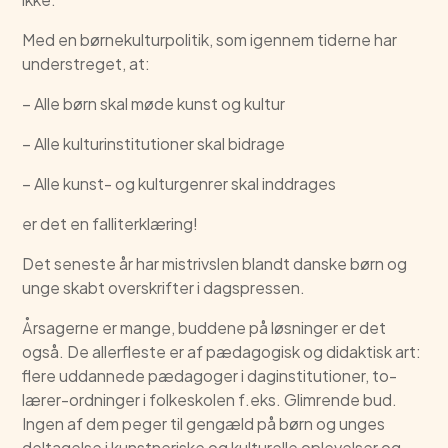
Med en børnekulturpolitik, som igennem tiderne har
understreget, at:
– Alle børn skal møde kunst og kultur
– Alle kulturinstitutioner skal bidrage
– Alle kunst- og kulturgenrer skal inddrages
er det en falliterklæring!
Det seneste år har mistrivslen blandt danske børn og
unge skabt overskrifter i dagspressen.
Årsagerne er mange, buddene på løsninger er det
også. De allerfleste er af pædagogisk og didaktisk art:
flere uddannede pædagoger i daginstitutioner, to-
lærer-ordninger i folkeskolen f.eks. Glimrende bud.
Ingen af dem peger til gengæld på børn og unges
deltagelse i kunstneriske og kulturelle oplevelser og