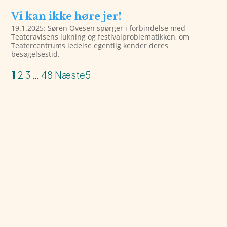
Vi kan ikke høre jer!
19.1.2025: Søren Ovesen spørger i forbindelse med
Teateravisens lukning og festivalproblematikken, om
Teatercentrums ledelse egentlig kender deres
besøgelsestid.
1
2
3
…
48
Næste