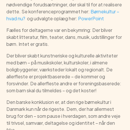
nødvendige forudsætninger, der skal til for at realisere
dette. Se konferenceprogrammet her:
Børnekultur –
hvad nu?
og udvalgte oplæg her:
PowerPoint
Fælles for deltagerne var en bekymring: Der bliver
skabt litteratur, film, teater, dans, musik, udstillinger for
børn. Intet er gratis.
Der bliver skabt kunstneriske og kulturelle aktiviteter
med børn – på musikskoler, kulturskoler, i almene
boligbyggerier, værksteder lokalt og regionalt. De
allerfleste er projektbaserede – de kommer og
forsvinder. De allerfleste andre er foreningsbaserede:
som barn skal du tilmeldes – og det koster!
Den barske konklusion er, at den rige børnekultur i
Danmark kun når de rigeste. Dem, der har allermest
brug for den – som pause i hverdagen, som andre veje
til trivsel, samvær, deltagelse og identitet – når den
ikke.