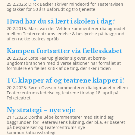
25.2.2025: Dirck Backer skriver mindeord for Teateravisen
og takker for 50 års uafbrudt og tro tjeneste
Hvad har du så lært i skolen i dag?
20.2.2015: Marc van der Velden kommenterer dialogmødet
mellem Teatercentrums ledelse & bestyrelse på baggrund
af en række teatres opråb
Kampen fortsætter via fællesskabet
20.2.2025: Lotte Faarup glæder sig over, at børne-
ungdomsbranchen med diverse aktioner har formålet at
formulere en fælles kritik af de ting, der sker i tiden
TC klapper af og teatrene klapper i!
20.2.2025: Søren Ovesen kommenterer dialogmødet mellem
Teatercentrums ledelse og teatrene tirsdag 18. april på
Folketeatret
Ny strategi – nye veje
21.1.2025: Dorthe Bébe kommenterer med sit indlæg
baggrunden for Teateravisens lukning, der bl.a. er baseret
på besparelser og Teatercentrums nye
kommunikationsstrategi.