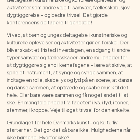
aktiviteter som andre veje til samvær, fællesskab, sjov,
dygtiggørelse – og bedre trivsel. Det gjorde
konferencens deltagere til gengæld!
Vi ved, at børn og unges deltagelse i kunstneriske og
kulturelle oplevelser og aktiviteter gør en forskel. Der
bliver skabt et fristed i hverdagen, en adgang til andre
typer samvær og fællesskaber, andre muligheder for
at dygtiggøre sig end i kernefagene – lære at skrive, at
spille et instrument, at synge og synge sammen, at
indtage en rolle, skabe lys og lyd på en scene, at danse
og danse sammen, at optræde og skabe musik til det
hele. Eller bare være sammen og få noget andet til at
ske. En mangfoldighed af ’alfabeter’ i lys, i lyd, i toner, i
stemmer, i kroppe. Veje til øget trivsel for den enkelte.
Grundlaget for hele Danmarks kunst- og kulturliv
starter her. Det gør det så bare ikke. Mulighederne når
ikke børnene. Hvorfor ikke?