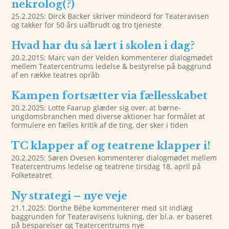
nekrolog(?)
25.2.2025: Dirck Backer skriver mindeord for Teateravisen
og takker for 50 års uafbrudt og tro tjeneste
Hvad har du så lært i skolen i dag?
20.2.2015: Marc van der Velden kommenterer dialogmødet
mellem Teatercentrums ledelse & bestyrelse på baggrund
af en række teatres opråb
Kampen fortsætter via fællesskabet
20.2.2025: Lotte Faarup glæder sig over, at børne-
ungdomsbranchen med diverse aktioner har formålet at
formulere en fælles kritik af de ting, der sker i tiden
TC klapper af og teatrene klapper i!
20.2.2025: Søren Ovesen kommenterer dialogmødet mellem
Teatercentrums ledelse og teatrene tirsdag 18. april på
Folketeatret
Ny strategi – nye veje
21.1.2025: Dorthe Bébe kommenterer med sit indlæg
baggrunden for Teateravisens lukning, der bl.a. er baseret
på besparelser og Teatercentrums nye