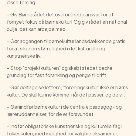
disse forslag:
– Giv Børnerådet det overordnede ansvar for et
fornyet fokus på børnekultur! Og giv rådet en national
pulje, det kan arbejde med.
– Gør adgangen til børnekultur landsdækkende gratis
for at sikre en større lighed i det kulturelle og
kunstneriske liv.
– Stop ”projektkulturen” og skab i stedet bedre
grundlag for fast forankring og penge til drift.
– Gør deltagelse lettere, ’foreningskultur’ ikke er børns
kultur. De skal kunne komme, når det passer, og de vil.
– Genindfør børnekultur i de centrale pædagog- og
læreruddannelser, for de er forsvundet.
– Indfør obligatoriske kunstneriske og kulturelle fag i
folkeskolen, med mulighed for valgfrie eksamener.