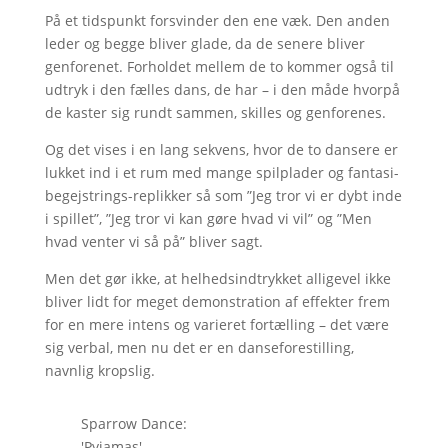
På et tidspunkt forsvinder den ene væk. Den anden
leder og begge bliver glade, da de senere bliver
genforenet. Forholdet mellem de to kommer også til
udtryk i den fælles dans, de har – i den måde hvorpå
de kaster sig rundt sammen, skilles og genforenes.
Og det vises i en lang sekvens, hvor de to dansere er
lukket ind i et rum med mange spilplader og fantasi-
begejstrings-replikker så som ”Jeg tror vi er dybt inde
i spillet”, ”Jeg tror vi kan gøre hvad vi vil” og ”Men
hvad venter vi så på” bliver sagt.
Men det gør ikke, at helhedsindtrykket alligevel ikke
bliver lidt for meget demonstration af effekter frem
for en mere intens og varieret fortælling – det være
sig verbal, men nu det er en danseforestilling,
navnlig kropslig.
Sparrow Dance:
'Pyjamas'