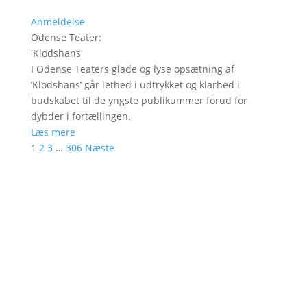
Anmeldelse
Odense Teater
:
'
Klodshans
'
I Odense Teaters glade og lyse opsætning af
’Klodshans’ går lethed i udtrykket og klarhed i
budskabet til de yngste publikummer forud for
dybder i fortællingen.
Læs mere
1
2
3
…
306
Næste