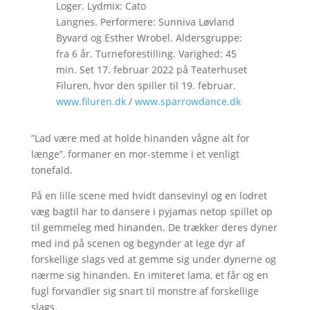
Loger. Lydmix: Cato
Langnes. Performere: Sunniva Løvland
Byvard og Esther Wrobel. Aldersgruppe:
fra 6 år. Turneforestilling. Varighed: 45
min. Set 17. februar 2022 på Teaterhuset
Filuren, hvor den spiller til 19. februar.
www.filuren.dk
/
www.sparrowdance.dk
”Lad være med at holde hinanden vågne alt for
længe”, formaner en mor-stemme i et venligt
tonefald.
På en lille scene med hvidt dansevinyl og en lodret
væg bagtil har to dansere i pyjamas netop spillet op
til gemmeleg med hinanden. De trækker deres dyner
med ind på scenen og begynder at lege dyr af
forskellige slags ved at gemme sig under dynerne og
nærme sig hinanden. En imiteret lama, et får og en
fugl forvandler sig snart til monstre af forskellige
slags.