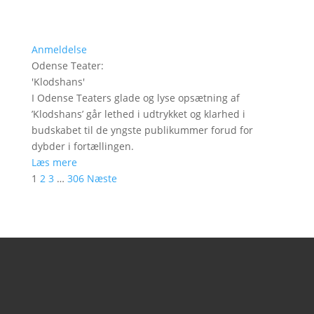
Anmeldelse
Odense Teater
:
'
Klodshans
'
I Odense Teaters glade og lyse opsætning af
’Klodshans’ går lethed i udtrykket og klarhed i
budskabet til de yngste publikummer forud for
dybder i fortællingen.
Læs mere
1
2
3
…
306
Næste