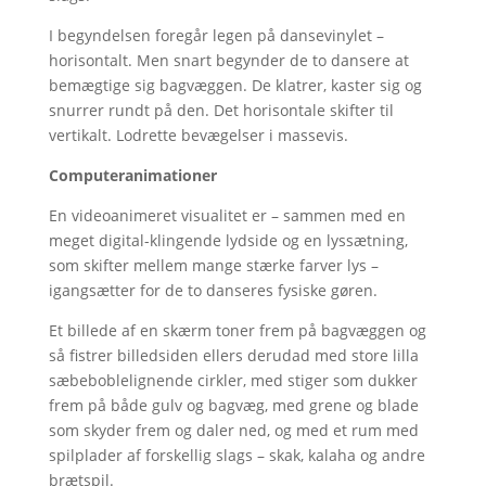
I begyndelsen foregår legen på dansevinylet –
horisontalt. Men snart begynder de to dansere at
bemægtige sig bagvæggen. De klatrer, kaster sig og
snurrer rundt på den. Det horisontale skifter til
vertikalt. Lodrette bevægelser i massevis.
Computeranimationer
En videoanimeret visualitet er – sammen med en
meget digital-klingende lydside og en lyssætning,
som skifter mellem mange stærke farver lys –
igangsætter for de to danseres fysiske gøren.
Et billede af en skærm toner frem på bagvæggen og
så fistrer billedsiden ellers derudad med store lilla
sæbeboblelignende cirkler, med stiger som dukker
frem på både gulv og bagvæg, med grene og blade
som skyder frem og daler ned, og med et rum med
spilplader af forskellig slags – skak, kalaha og andre
brætspil.