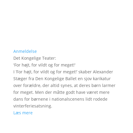
Anmeldelse
Det Kongelige Teater
:
'
For højt, for vildt og for meget!
'
I ’For højt, for vildt og for meget!’ skaber Alexander
Stæger fra Den Kongelige Ballet en sjov karikatur
over forældre, der altid synes, at deres børn larmer
for meget. Men der måtte godt have været mere
dans for børnene i nationalscenens lidt rodede
vinterferiesatsning.
Læs mere