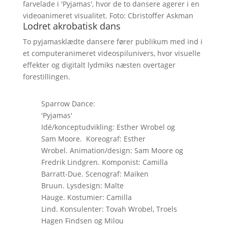
farvelade i 'Pyjamas', hvor de to dansere agerer i en
videoanimeret visualitet. Foto: Cbristoffer Askman
Lodret akrobatisk dans
To pyjamasklædte dansere fører publikum med ind i
et computeranimeret videospilunivers, hvor visuelle
effekter og digitalt lydmiks næsten overtager
forestillingen.
Sparrow Dance:
'Pyjamas'
Idé/konceptudvikling: Esther Wrobel og
Sam Moore. Koreograf: Esther
Wrobel. Animation/design: Sam Moore og
Fredrik Lindgren. Komponist: Camilla
Barratt-Due. Scenograf: Maiken
Bruun. Lysdesign: Malte
Hauge. Kostumier: Camilla
Lind. Konsulenter: Tovah Wrobel, Troels
Hagen Findsen og Milou