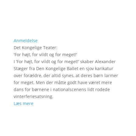
Anmeldelse
Det Kongelige Teater
:
'
For højt, for vildt og for meget!
'
I ’For højt, for vildt og for meget!’ skaber Alexander
Stæger fra Den Kongelige Ballet en sjov karikatur
over forældre, der altid synes, at deres børn larmer
for meget. Men der måtte godt have været mere
dans for børnene i nationalscenens lidt rodede
vinterferiesatsning.
Læs mere