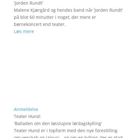
'
Jorden Rundt
'
Malene Kjærgård og hendes band når ’Jorden Rundt’
på blot 60 minutter i noget, der mere er
børnekoncert end teater.
Læs mere
Anmeldelse
Teater Hund
:
'
Balladen om den løsslupne lørdagskylling
'
Teater Hund er i topform med den nye forestilling
om venskab og jalousi – og om en kylling, der er glad