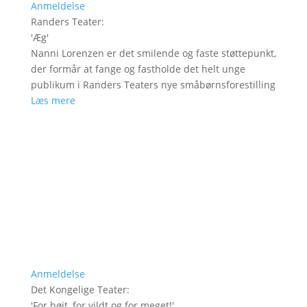
Anmeldelse
Randers Teater
:
'
Æg
'
Nanni Lorenzen er det smilende og faste støttepunkt,
der formår at fange og fastholde det helt unge
publikum i Randers Teaters nye småbørnsforestilling
Læs mere
Anmeldelse
Det Kongelige Teater
:
'
For højt, for vildt og for meget!
'