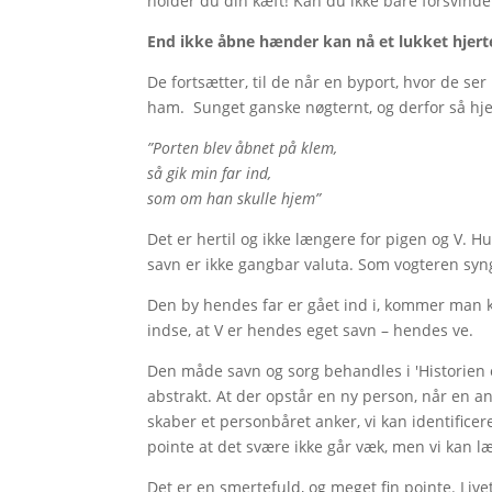
holder du din kæft! Kan du ikke bare forsvinde
End ikke åbne hænder kan nå et lukket hjer
De fortsætter, til de når en byport, hvor de s
ham. Sunget ganske nøgternt, og derfor så h
”Porten blev åbnet på klem,
så gik min far ind,
som om han skulle hjem”
Det er hertil og ikke længere for pigen og V. H
savn er ikke gangbar valuta. Som vogteren syn
Den by hendes far er gået ind i, kommer man kun
indse, at V er hendes eget savn – hendes ve.
Den måde savn og sorg behandles i 'Historien 
abstrakt. At der opstår en ny person, når en a
skaber et personbåret anker, vi kan identific
pointe at det svære ikke går væk, men vi kan lær
Det er en smertefuld, og meget fin pointe. Live