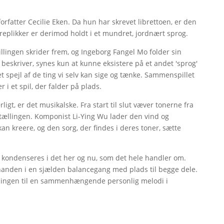
forfatter Cecilie Eken. Da hun har skrevet librettoen, er den
replikker er derimod holdt i et mundret, jordnært sprog.
illingen skrider frem, og Ingeborg Fangel Mo folder sin
skriver, synes kun at kunne eksistere på et andet 'sprog'
t spejl af de ting vi selv kan sige og tænke. Sammenspillet
i et spil, der falder på plads.
rligt, er det musikalske. Fra start til slut væver tonerne fra
rtællingen. Komponist Li-Ying Wu lader den vind og
n kreere, og den sorg, der findes i deres toner, sætte
 kondenseres i det her og nu, som det hele handler om.
nanden i en sjælden balancegang med plads til begge dele.
stillingen til en sammenhængende personlig melodi i