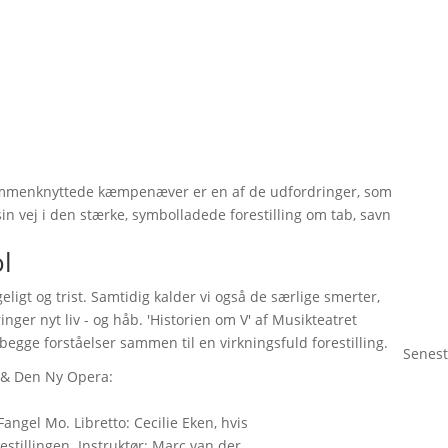
mmenknyttede kæmpenæver er en af de udfordringer, som
 vej i den stærke, symbolladede forestilling om tab, savn
ol
ligt og trist. Samtidig kalder vi også de særlige smerter,
nger nyt liv - og håb. 'Historien om V' af Musikteatret
begge forståelser sammen til en virkningsfuld forestilling.
Senest
 & Den Ny Opera:
Fangel Mo. Libretto: Cecilie Eken, hvis
restillingen. Instruktør: Marc van der