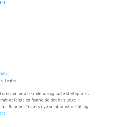
ere
delse
s Teater
:
Lorenzen er det smilende og faste støttepunkt,
rmår at fange og fastholde det helt unge
um i Randers Teaters nye småbørnsforestilling
ere