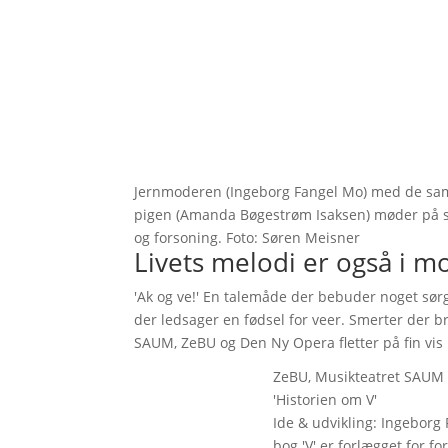
Jernmoderen (Ingeborg Fangel Mo) med de sa
pigen (Amanda Bøgestrøm Isaksen) møder på sin
og forsoning. Foto: Søren Meisner
Livets melodi er også i m
'Ak og ve!' En talemåde der bebuder noget sørge
der ledsager en fødsel for veer. Smerter der bri
SAUM, ZeBU og Den Ny Opera fletter på fin vis 
ZeBU, Musikteatret SAUM
'Historien om V'
Ide & udvikling: Ingeborg 
bog 'V' er forlægget for fo