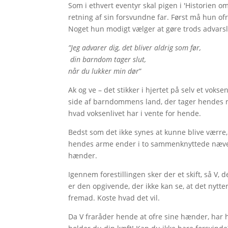
Som i ethvert eventyr skal pigen i 'Historien o
retning af sin forsvundne far. Først må hun 
Noget hun modigt vælger at gøre trods advarsl
”Jeg advarer dig, det bliver aldrig som før,
din barndom tager slut,
når du lukker min dør
”
Ak og ve – det stikker i hjertet på selv et vo
side af barndommens land, der tager hendes ro 
hvad voksenlivet har i vente for hende.
Bedst som det ikke synes at kunne blive værr
hendes arme ender i to sammenknyttede næver.
hænder.
Igennem forestillingen sker der et skift, så V, 
er den opgivende, der ikke kan se, at det nytte
fremad. Koste hvad det vil.
Da V fraråder hende at ofre sine hænder, har h