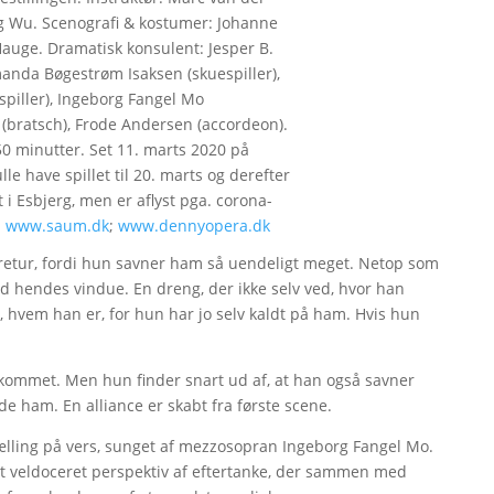
g Wu. Scenografi & kostumer: Johanne
Hauge. Dramatisk konsulent: Jesper B.
anda Bøgestrøm Isaksen (skuespiller),
spiller), Ingeborg Fangel Mo
(bratsch), Frode Andersen (accordeon).
 50 minutter. Set 11. marts 2020 på
le have spillet til 20. marts og derefter
 i Esbjerg, men er aflyst pga. corona-
;
www.saum.dk
;
www.dennyopera.dk
m retur, fordi hun savner ham så uendeligt meget. Netop som
 hendes vindue. En dreng, der ikke selv ved, hvor han
hvem han er, for hun har jo selv kaldt på ham. Hvis hun
r kommet. Men hun finder snart ud af, at han også savner
de ham. En alliance er skabt fra første scene.
lling på vers, sunget af mezzosopran Ingeborg Fangel Mo.
et veldoceret perspektiv af eftertanke, der sammen med