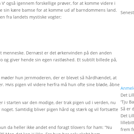
m V' også igennem forskellige prøver, for at komme videre i
ofre sin kære bamse for at komme ud af barndommens land.
Senest
en fra landets mystiske vogter;
ksent menneske. Dernæst er det ørkenvinden på den anden
og giver hende sin egen rastløshed. Et subtilt billede på,
e, møder hun jernmoderen, der er blevet så hårdhændet, at
 Hvis pigen vil videre herfra må hun ofte sine bløde, åbne
Anmel
Det Lil
'
Tju B
der i starten var den modige, der trak pigen ud i verden, nu
Så er 
r noget. Samtidig bliver pigen hård og stærk og vil fortsætte
Det Lil
lilleb
un da heller ikke andet end foragt tilovers for ham: ”Nu
frem fr