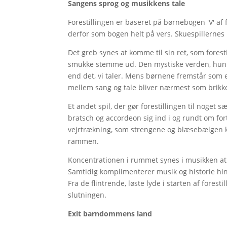
Sangens sprog og musikkens tale
Forestillingen er baseret på børnebogen 'V' af 
derfor som bogen helt på vers. Skuespillernes 
Det greb synes at komme til sin ret, som forest
smukke stemme ud. Den mystiske verden, hun be
end det, vi taler. Mens børnene fremstår som e
mellem sang og tale bliver nærmest som brikker 
Et andet spil, der gør forestillingen til noget sæ
bratsch og accordeon sig ind i og rundt om fo
vejrtrækning, som strengene og blæsebælgen ka
rammen.
Koncentrationen i rummet synes i musikken at
Samtidig komplimenterer musik og historie hi
Fra de flintrende, løste lyde i starten af fore
slutningen.
Exit barndommens land