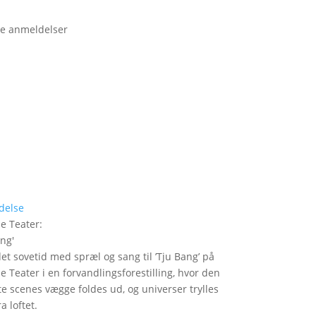
e anmeldelser
delse
le Teater
:
ang
'
det sovetid med spræl og sang til ’Tju Bang’ på
le Teater i en forvandlingsforestilling, hvor den
itte scenes vægge foldes ud, og universer trylles
a loftet.