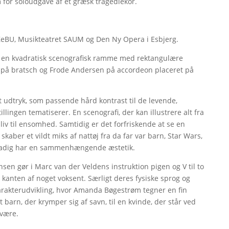
rm for soloudgave af et græsk tragediekor.
ZeBU, Musikteatret SAUM og Den Ny Opera i Esbjerg.
f en kvadratisk scenografisk ramme med rektangulære
d på bratsch og Frode Andersen på accordeon placeret på
t udtryk, som passende hård kontrast til de levende,
llingen tematiserer. En scenografi, der kan illustrere alt fra
iv til ensomhed. Samtidig er det forfriskende at se en
skaber et vildt miks af nattøj fra da far var barn, Star Wars,
 stadig har en sammenhængende æstetik.
en gør i Marc van der Veldens instruktion pigen og V til to
kanten af noget voksent. Særligt deres fysiske sprog og
karakterudvikling, hvor Amanda Bøgestrøm tegner en fin
t barn, der krymper sig af savn, til en kvinde, der står ved
svære.