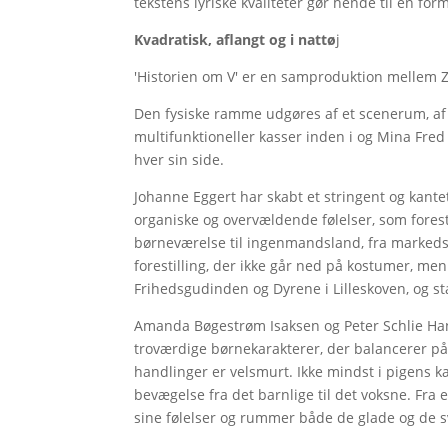
tekstens lyriske kvaliteter gør hende til en fo
Kvadratisk, aflangt og i nattø
j
'Historien om V' er en samproduktion mellem 
Den fysiske ramme udgøres af et scenerum, a
multifunktioneller kasser inden i og Mina Fre
hver sin side.
Johanne Eggert har skabt et stringent og kante
organiske og overvældende følelser, som foresti
børneværelse til ingenmandsland, fra markedsl
forestilling, der ikke går ned på kostumer, men 
Frihedsgudinden og Dyrene i Lilleskoven, og
Amanda Bøgestrøm Isaksen og Peter Schlie Hans
troværdige børnekarakterer, der balancerer på 
handlinger er velsmurt. Ikke mindst i pigens 
bevægelse fra det barnlige til det voksne. Fra e
sine følelser og rummer både de glade og de 