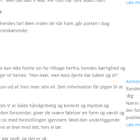
?!” Men det kan V ikke. For hun har selv skabt ham.
Læs m
te
er hendes far! Men inden de når ham, går porten i bag
jerteskærende;
un kan ikke hente sin far tilbage herfra, hendes kærlighed og
ger til hende:
”Han lever, men hans hjerte har lukket sig til”
.
Anmel
 ud af, hvis man selv vil. Den information får pigen til at
Rander
'
Æg
'
Nanni 
om V' er både håndgribelig og konkret og mystisk og
der fo
nden forsvinder, giver de svære følelser en form og værdi og
publik
ere os med forestillingen igennem. Med den underliggende
Læs m
e at leve med det, hvis vi tør.
t gør ondt, og det er ok.