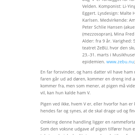
Velden. Komponist: Li-Yin
Eggert. Lysdesign: Malte 
Karlsen. Medvirkende: Am
Peter Schlie Hansen (akue
(mezzosopran), Mina Fred 
Alder: fra 9 år. Varighed:
teatret ZeBU, hvor den skul
23.-31. marts i Musikhuset
epidemien.
www.zebu.nu
En far forsvinder, og hans datter vil have ha
faren går ud ad døren, kommer en dreng ind ad
kommer fra, men som mener, at pigen må vide, 
vil, kan hun kalde ham V.
Pigen ved ikke, hvem V er, eller hvorfor han e
hendes far og synes, at de skal drage ud og fin
Omkring denne handling ligger en rammefortæ
Som den voksne udgave af pigen tilfører hun 