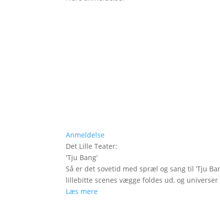
Anmeldelse
Det Lille Teater
:
'
Tju Bang
'
Så er det sovetid med spræl og sang til ’Tju Ban
lillebitte scenes vægge foldes ud, og universer t
Læs mere