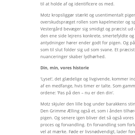
til at holde af og identificere os med.
Motz kropsliggør stærkt og usentimentalt pigen 
overskudspræget rollen som kapelmester og spri
Vestergård bevæger sig smidigt og præcist ud o
den ene side lejrens konkrete, smertefyldte og
antydninger hører ender godt for pigen. Og 
som til slut folder sig ud som svane. Et præcis
nuanceringer skaber lydhørhed.
Din, min, vores historie
'Lyset', det glædelige og livgivende, kommer in
af en medfange, hvis timer er talte. Som gam
ordene: ’Pas på den – nu er den din’.
Motz skjuler den lille bog under barakkens sti
Den Grimme Ælling også et, som i ånden tilhøre
pigen. Og senere igen bliver det så også vores
proces og forvandling. En forvandling som forl
vel at mærke. Føde er livsnødvendigt, lader for