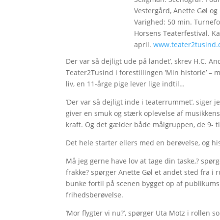
Vestergård, Anette Gøl og
Varighed: 50 min. Turnefo
Horsens Teaterfestival. Ka
april.
www.teater2tusind.
Der var så dejligt ude på landet’, skrev H.C.
Teater2Tusind i forestillingen ’Min historie’ – 
liv, en 11-årge pige lever lige indtil…
’Der var så dejligt inde i teaterrummet’, siger j
giver en smuk og stærk oplevelse af musikken
kraft. Og det gælder både målgruppen, de 9- ti
Det hele starter ellers med en berøvelse, og 
Må jeg gerne have lov at tage din taske,? spør
frakke? spørger Anette Gøl et andet sted fra i 
bunke fortil på scenen bygget op af publikums
frihedsberøvelse.
’Mor flygter vi nu?’, spørger Uta Motz i rollen 