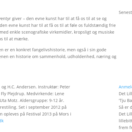
Senest
entyr giver – den evne kunst har til at få os til at se og
n evne kunst har til at få os til at føle os fuldstændig frie
n med enkle scenografiske virkemidler, kropsligt og musiske
os til at mærke.
en er en konkret fangelivshistorie, men også i sin gode
scenen en historie om sammenhold, udholdenhed, næring og
 og H.C. Andersen. Instruktør: Peter
Anmel
 Fly Plejdrup. Medvirkende: Lene
Det Lil
 Uta Motz. Aldersgruppe: 9-12 år.
'
Tju B
restiling. Set i september 2012 på
Så er 
n opleves på Festival 2013 på Mors i
Det Lil
dk
lilleb
frem fr