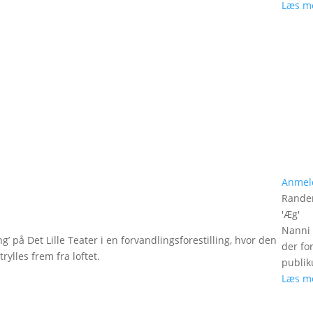
Læs m
Anmel
Rander
'
Æg
'
Nanni 
g’ på Det Lille Teater i en forvandlingsforestilling, hvor den
der fo
rylles frem fra loftet.
publik
Læs m