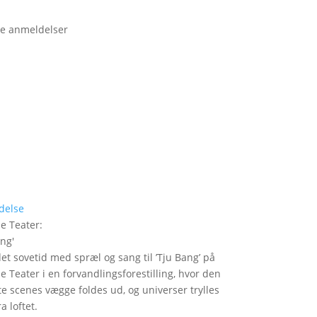
e anmeldelser
delse
le Teater
:
ang
'
det sovetid med spræl og sang til ’Tju Bang’ på
le Teater i en forvandlingsforestilling, hvor den
itte scenes vægge foldes ud, og universer trylles
a loftet.