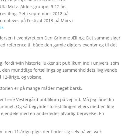
 Uta Motz. Aldersgruppe: 9-12 år.
restiling. Set i september 2012 på
n opleves på Festival 2013 på Mors i
dk
 Andersen i eventyret om Den Grimme Ælling. Det samme siger
med reference til både den gamle digters eventyr og til det
eg, fordi ’Min historie’ lukker sit publikum ind i univers, som
s, den mundtlige fortællings og sammenholdets livgivende
l 12-årige, og voksne.
historien er på mange måder meget barsk.
ger Lene Vestergård publikum på vej ind. Må jeg låne din
rummet. Og så begynder forestillingen ellers med en lille
 ejendele med en anderledes alvorlig berøvelse: En
som den 11-årige pige, der finder sig selv på vej væk