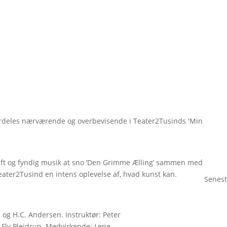
ærdeles nærværende og overbevisende i Teater2Tusinds 'Min
aft og fyndig musik at sno ’Den Grimme Ælling’ sammen med
eater2Tusind en intens oplevelse af, hvad kunst kan.
Senest
 og H.C. Andersen. Instruktør: Peter
 Fly Plejdrup. Medvirkende: Lene