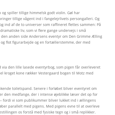
og spiller tillige himmelsk godt violin. Gøl har
nger tillige vågent ind i fangelejrlivets persongalleri. Og
g ind af de to universer som raffineret flettes sammen: På
 dramatiske liv, som vi flere gange undervejs i små
på den anden side Andersens eventyr om Den Grimme Ælling
t og flot figurarbejde og en fortællerstemme, der med
d via den lille lasede eventyrbog, som pigen får overleveret
mel kroget kone rækker Vestergaard bogen til Motz med
nkende toiletspand. Senere i forløbet bliver eventyret om
r den medfange, der i intense øjeblikke læser det op for
 – fordi vi som publikummer bliver lukket ind i ællingens
øber parallelt med pigens. Med pigens evne til at overleve
estillingen os forstå med fysiske tegn og i små replikker.