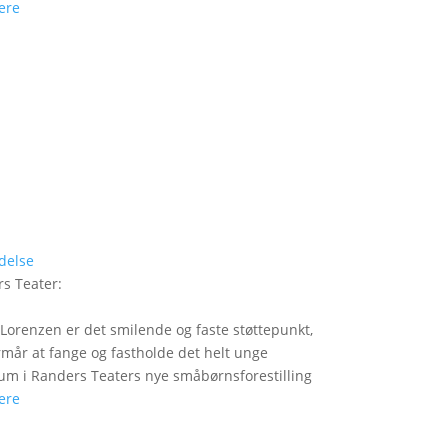
ere
delse
s Teater
:
Lorenzen er det smilende og faste støttepunkt,
rmår at fange og fastholde det helt unge
um i Randers Teaters nye småbørnsforestilling
ere