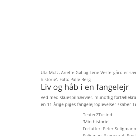
Uta Motz, Anette Gøl og Lene Vestergård er s
historie'. Foto: Palle Berg
Liv og håb i en fangelejr
Ved med skuespilnærvær, mundtlig fortællekr
en 11-årige piges fangelejroplevelser skaber T
Teater2Tusind:
'Min historie'
Forfatter: Peter Seligmann
Seligman. Scenograf: Poul