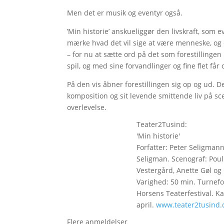
Men det er musik og eventyr også.
’Min historie’ anskueliggør den livskraft, som ev
mærke hvad det vil sige at være menneske, og de
– for nu at sætte ord på det som forestillinge
spil, og med sine forvandlinger og fine flet får 
På den vis åbner forestillingen sig op og ud. D
komposition og sit levende smittende liv på 
overlevelse.
Teater2Tusind:
'Min historie'
Forfatter: Peter Seligmann
Seligman. Scenograf: Poul
Vestergård, Anette Gøl og
Varighed: 50 min. Turnefo
Horsens Teaterfestival. Ka
april.
www.teater2tusind.
Flere anmeldelser