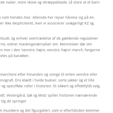
de svaler, store skove og skræppeblade, så store at et barn
llen som hendes mor. Allerede her rejser hårene sig på én.
iver ikke ekspliciteret, men vi associerer uvægerligt KZ og
orbudt, og enhver overtrædelse af de gældende regulativer
lerne, vidner maskingeværsalver om. Mennesker dør om
 sin mor i den 'venstre, højre, venstre, højre'-march, fangerne
deles på barakker.
 marchere efter hinanden og svinge til enten venstre eller
ografi. Ens klædt i hvide bukser, sorte jakker og et lille
g specifikke roller i historien. Et sikkert og effektfyldt valg.
odt. Vestergård, Gøl og Motz spiller historien nærværende
. Og de springer
m musikere og det figurgalleri, som vi efterhånden kommer