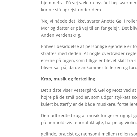
hjemmefra. På vej væk fra nyslået hø, sværmen
kunne stå oprejst under dem.
’Nej vi nåede det ikke’, svarer Anette Gøl i ro
Mor og datter er på vej til en fangelejr. Det bl
Anden Verdenskrig.
Enhver besiddelse af personlige ejendele er f
straffes med døden. At nogle overtræder reg
ørerne på pigen, som tillige er blevet skilt fra
bliver sat på, da de ankommer til lejren og for
Krop, musik og fortælling
Det sidste viser Vestergård, Gøl og Motz ved at
højre på de små podier, som udgør stykkets scen
kulørt butterfly er de både musikere, fortællere o
Den udbredte brug af musik fungerer rigtigt g
på henholdsvis tenorblokfløjte, harpe og violin
gelinde, præcist og nænsomt mellem rollen so