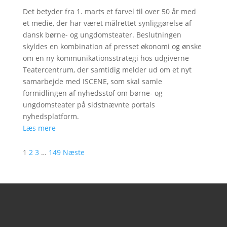
Det betyder fra 1. marts et farvel til over 50 år med
et medie, der har været målrettet synliggørelse af
dansk børne- og ungdomsteater. Beslutningen
skyldes en kombination af presset økonomi og ønske
om en ny kommunikationsstrategi hos udgiverne
Teatercentrum, der samtidig melder ud om et nyt
samarbejde med ISCENE, som skal samle
formidlingen af nyhedsstof om børne- og
ungdomsteater på sidstnævnte portals
nyhedsplatform.
Læs mere
1
2
3
…
149
Næste