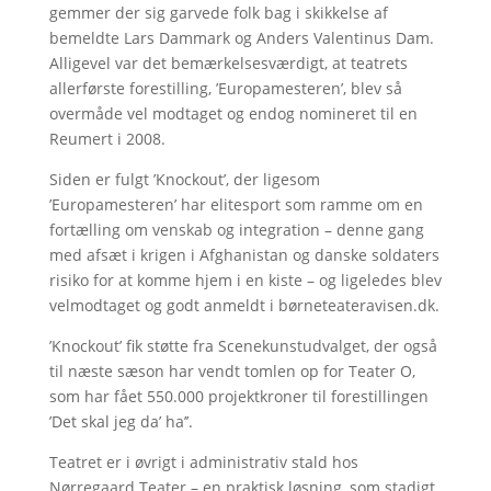
gemmer der sig garvede folk bag i skikkelse af
bemeldte Lars Dammark og Anders Valentinus Dam.
Alligevel var det bemærkelsesværdigt, at teatrets
allerførste forestilling, ’Europamesteren’, blev så
overmåde vel modtaget og endog nomineret til en
Reumert i 2008.
Siden er fulgt ’Knockout’, der ligesom
’Europamesteren’ har elitesport som ramme om en
fortælling om venskab og integration – denne gang
med afsæt i krigen i Afghanistan og danske soldaters
risiko for at komme hjem i en kiste – og ligeledes blev
velmodtaget og godt anmeldt i børneteateravisen.dk.
’Knockout’ fik støtte fra Scenekunstudvalget, der også
til næste sæson har vendt tomlen op for Teater O,
som har fået 550.000 projektkroner til forestillingen
’Det skal jeg da’ ha’’.
Teatret er i øvrigt i administrativ stald hos
Nørregaard Teater – en praktisk løsning, som stadigt