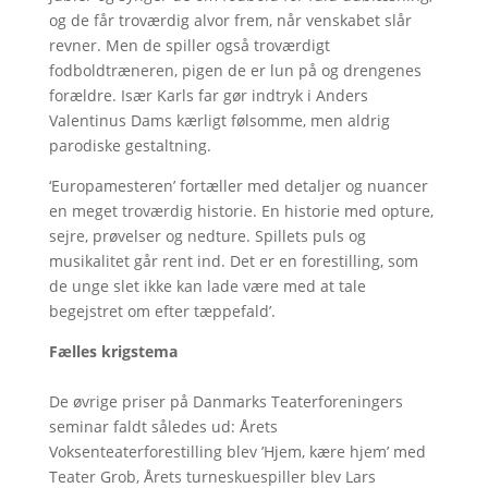
og de får troværdig alvor frem, når venskabet slår
revner. Men de spiller også troværdigt
fodboldtræneren, pigen de er lun på og drengenes
forældre. Især Karls far gør indtryk i Anders
Valentinus Dams kærligt følsomme, men aldrig
parodiske gestaltning.
‘Europamesteren’ fortæller med detaljer og nuancer
en meget troværdig historie. En historie med opture,
sejre, prøvelser og nedture. Spillets puls og
musikalitet går rent ind. Det er en forestilling, som
de unge slet ikke kan lade være med at tale
begejstret om efter tæppefald’.
Fælles krigstema
De øvrige priser på Danmarks Teaterforeningers
seminar faldt således ud: Årets
Voksenteaterforestilling blev ’Hjem, kære hjem’ med
Teater Grob, Årets turneskuespiller blev Lars