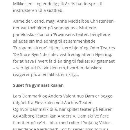
Mikkelsen – og endelig gik Årets hæderspris til
instruktøren Ulla Gottlieb.
Anmelder, cand. mag. Anne Middelboe Christensen,
der var tovholder på søndagens afsluttede
paneldiskussion om ’Provinsens teater’, benyttede
således sin indledning til at sammenkæde
’Europamestrene’, ’Hjem, kære hjem’ og Odin Teatres
’De Store Byer’, der blev vist fredag aften i Hjørring,
for at have i hvert fald én ting til fælles: Krigstemaet
– særligt ud fra vinklen om, hvordan danskere
reagerer på, at vi faktisk er i krig…
Suset fra gymnastiksalen
Lars Dammark og Anders Valentinus Dam er begge
udgået fra Elevskolen ved Aarhus Teater.
Og hvor Dammark bl.a. har spillet teater på Filuren
og Aalborg Teater, kan Anders V. Dam skrive flere
filmtitler på cv’et – bl.a. med roller i ’Anja og Viktor –
Brændende Kærlighed’ – og tv-serier som ’Pyrus i