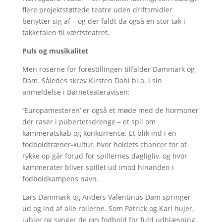
flere projektstøttede teatre uden driftsmidler
benytter sig af – og der faldt da også en stor tak i
takketalen til værtsteatret.
Puls og musikalitet
Men roserne for forestillingen tilfalder Dammark og
Dam. Således skrev Kirsten Dahl bl.a. i sin
anmeldelse i Børneteateravisen:
‘‘Europamesteren’ er også et møde med de hormoner
der raser i pubertetsdrenge – et spil om
kammeratskab og konkurrence. Et blik ind i en
fodboldtræner-kultur, hvor holdets chancer for at
rykke op går forud for spillernes dagligliv, og hvor
kammerater bliver spillet ud imod hinanden i
fodboldkampens navn.
Lars Dammark og Anders Valentinus Dam springer
ud og ind af alle rollerne. Som Patrick og Karl hujer,
jubler og synger de om fodbold for fuld udblæsning,