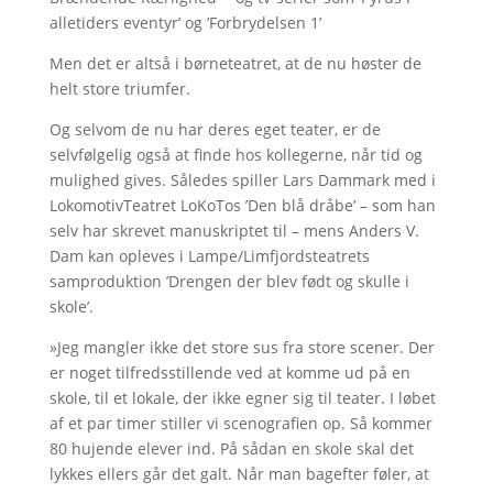
alletiders eventyr’ og ’Forbrydelsen 1’
Men det er altså i børneteatret, at de nu høster de
helt store triumfer.
Og selvom de nu har deres eget teater, er de
selvfølgelig også at finde hos kollegerne, når tid og
mulighed gives. Således spiller Lars Dammark med i
LokomotivTeatret LoKoTos ’Den blå dråbe’ – som han
selv har skrevet manuskriptet til – mens Anders V.
Dam kan opleves i Lampe/Limfjordsteatrets
samproduktion ’Drengen der blev født og skulle i
skole’.
»Jeg mangler ikke det store sus fra store scener. Der
er noget tilfredsstillende ved at komme ud på en
skole, til et lokale, der ikke egner sig til teater. I løbet
af et par timer stiller vi scenografien op. Så kommer
80 hujende elever ind. På sådan en skole skal det
lykkes ellers går det galt. Når man bagefter føler, at