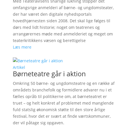
Med Teateravisens snarlige lukning stopper det
omfangsrige anmelderi af børne- og ungdomsteater,
der har været den digitale nyhedsportals
hovedhjørnesten siden 2008. Det skal lige følges til
dørs med lidt historie; noget om teatrenes og
arrangørernes møde med anmelderiet og meget om
teaterkritikkens væsen og berettigelse
Læs mere
Artikel
Børneteatre går i aktion
Omkring 50 børne- og ungdomsteatre og en række af
områdets branchefolk og formidlere advarer nu i et
fælles opråb til politikerne om, at børneteatret er
truet – og helt konkret af problemet med manglende
fuld statslig økonomisk støtte til den store årlige
festival, hvor det er svært at finde værtskommuner,
der vil påtage sig opgaven.