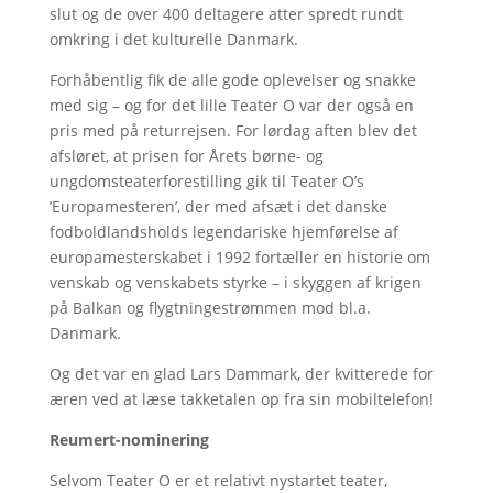
slut og de over 400 deltagere atter spredt rundt
omkring i det kulturelle Danmark.
Forhåbentlig fik de alle gode oplevelser og snakke
med sig – og for det lille Teater O var der også en
pris med på returrejsen. For lørdag aften blev det
afsløret, at prisen for Årets børne- og
ungdomsteaterforestilling gik til Teater O’s
’Europamesteren’, der med afsæt i det danske
fodboldlandsholds legendariske hjemførelse af
europamesterskabet i 1992 fortæller en historie om
venskab og venskabets styrke – i skyggen af krigen
på Balkan og flygtningestrømmen mod bl.a.
Danmark.
Og det var en glad Lars Dammark, der kvitterede for
æren ved at læse takketalen op fra sin mobiltelefon!
Reumert-nominering
Selvom Teater O er et relativt nystartet teater,