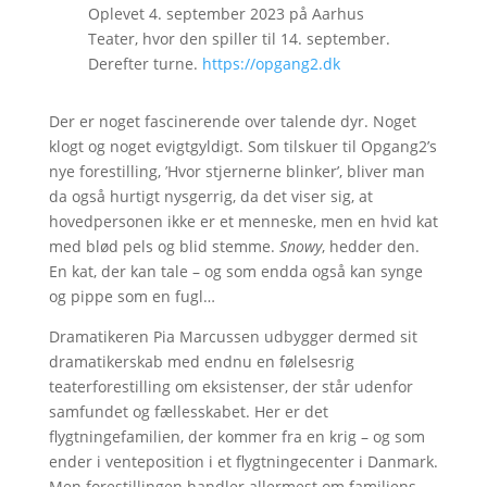
Oplevet 4. september 2023 på Aarhus
Teater, hvor den spiller til 14. september.
Derefter turne.
https://opgang2.dk
Der er noget fascinerende over talende dyr. Noget
klogt og noget evigtgyldigt. Som tilskuer til Opgang2’s
nye forestilling, ’Hvor stjernerne blinker’, bliver man
da også hurtigt nysgerrig, da det viser sig, at
hovedpersonen ikke er et menneske, men en hvid kat
med blød pels og blid stemme.
Snowy
, hedder den.
En kat, der kan tale – og som endda også kan synge
og pippe som en fugl…
Dramatikeren Pia Marcussen udbygger dermed sit
dramatikerskab med endnu en følelsesrig
teaterforestilling om eksistenser, der står udenfor
samfundet og fællesskabet. Her er det
flygtningefamilien, der kommer fra en krig – og som
ender i venteposition i et flygtningecenter i Danmark.
Men forestillingen handler allermest om familiens