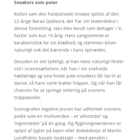
Sneakers som poter
Rollen som den hvidpelsede Snowie spilles af den
22-årige Baraa Qadoura, der har sin teaterdebut i
denne forestilling. Han blev kendt som deltager i ’X-
Factor’ som kun 15-årig. Hans sangstemme er
karakteristisk for sin blødhed, og stemmen bliver
naturligt nok det bærende i hans optræden.
Desuden er det tydeligt, at han mest naturligt finder
ind i iscenesættelsen, når han i sin snehvide
hættetrøje og sine hvide pote-sneakers får lov til at
danse, så hans sorte krøller hopper. Og når han får
chancen for at springe omkring på scenens
trappepodie.
Scenografen Ingeline Jessen har udformet scenens
podie som en multiverden – et ’allesteder’ og
’ingensteder’ på én gang. Og flygtningeverdenen er
oplyst af lygter på kajen eller diskotekslys af Martin
Lundholms basale lysdesign – med genskin i