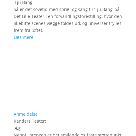
'
Tju Bang
'
Så er det sovetid med spræl og sang til ’Tju Bang’ på
Det Lille Teater i en forvandlingsforestilling, hvor den
lillebitte scenes vægge foldes ud, og universer trylles
frem fra loftet.
Læs mere
Anmeldelse
Randers Teater
:
'
Æg
'
Nanni Lorenzen er det smilende og faste støttepunkt,