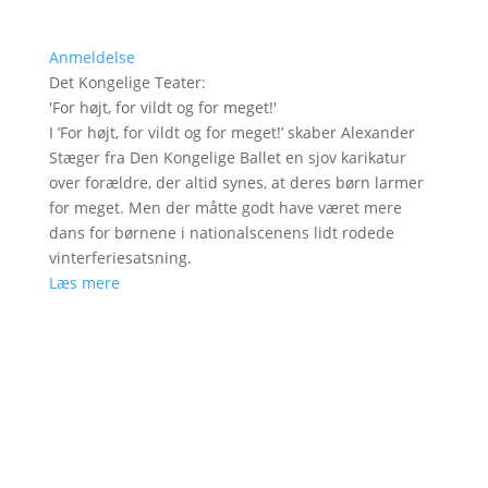
Anmeldelse
Det Kongelige Teater
:
'
For højt, for vildt og for meget!
'
I ’For højt, for vildt og for meget!’ skaber Alexander
Stæger fra Den Kongelige Ballet en sjov karikatur
over forældre, der altid synes, at deres børn larmer
for meget. Men der måtte godt have været mere
dans for børnene i nationalscenens lidt rodede
vinterferiesatsning.
Læs mere