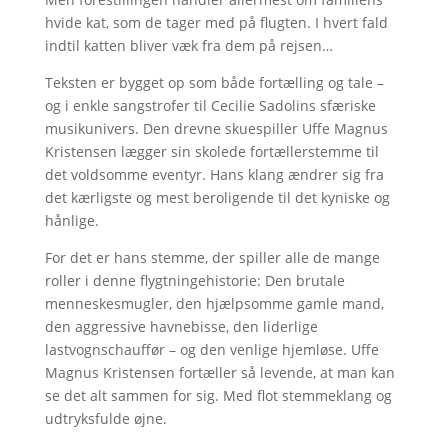
hvide kat, som de tager med på flugten. I hvert fald
indtil katten bliver væk fra dem på rejsen…
Teksten er bygget op som både fortælling og tale –
og i enkle sangstrofer til Cecilie Sadolins sfæriske
musikunivers. Den drevne skuespiller Uffe Magnus
Kristensen lægger sin skolede fortællerstemme til
det voldsomme eventyr. Hans klang ændrer sig fra
det kærligste og mest beroligende til det kyniske og
hånlige.
For det er hans stemme, der spiller alle de mange
roller i denne flygtningehistorie: Den brutale
menneskesmugler, den hjælpsomme gamle mand,
den aggressive havnebisse, den liderlige
lastvognschauffør – og den venlige hjemløse. Uffe
Magnus Kristensen fortæller så levende, at man kan
se det alt sammen for sig. Med flot stemmeklang og
udtryksfulde øjne.