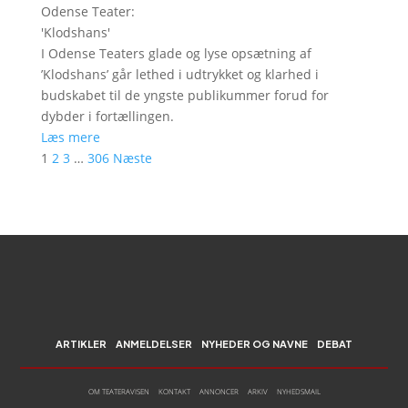
Odense Teater
:
'
Klodshans
'
I Odense Teaters glade og lyse opsætning af
’Klodshans’ går lethed i udtrykket og klarhed i
budskabet til de yngste publikummer forud for
dybder i fortællingen.
Læs mere
1
2
3
…
306
Næste
ARTIKLER
ANMELDELSER
NYHEDER OG NAVNE
DEBAT
OM TEATERAVISEN
KONTAKT
ANNONCER
ARKIV
NYHEDSMAIL