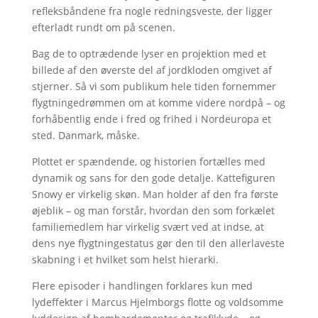
refleksbåndene fra nogle redningsveste, der ligger
efterladt rundt om på scenen.
Bag de to optrædende lyser en projektion med et
billede af den øverste del af jordkloden omgivet af
stjerner. Så vi som publikum hele tiden fornemmer
flygtningedrømmen om at komme videre nordpå – og
forhåbentlig ende i fred og frihed i Nordeuropa et
sted. Danmark, måske.
Plottet er spændende, og historien fortælles med
dynamik og sans for den gode detalje. Kattefiguren
Snowy er virkelig skøn. Man holder af den fra første
øjeblik – og man forstår, hvordan den som forkælet
familiemedlem har virkelig svært ved at indse, at
dens nye flygtningestatus gør den til den allerlaveste
skabning i et hvilket som helst hierarki.
Flere episoder i handlingen forklares kun med
lydeffekter i Marcus Hjelmborgs flotte og voldsomme