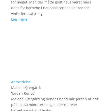
for meget. Men der måtte godt have været mere
dans for børnene i nationalscenens lidt rodede
vinterferiesatsning.
Læs mere
Anmeldelse
Malene Kjærgård
:
'
Jorden Rundt
'
Malene Kjærgård og hendes band når ’Jorden Rundt’
på blot 60 minutter i noget, der mere er
børnekoncert end teater.