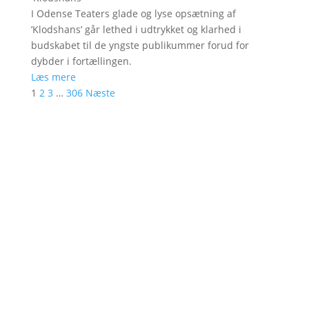
I Odense Teaters glade og lyse opsætning af
’Klodshans’ går lethed i udtrykket og klarhed i
budskabet til de yngste publikummer forud for
dybder i fortællingen.
Læs mere
1
2
3
…
306
Næste