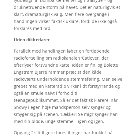
lyddesign af bombardementer og trafiklyde – og
druknetruende storm på havet. Det er naturligvis et
klart, dramaturgisk valg. Men flere overgange i
handlingen virker faktisk uklare, fordi de ikke også
forklares med ord.
Uden dikkedarer
Parallelt med handlingen løber en fortløbende
radiofortælling om radiokanalen ’Catlover’, der
efterlyser forsvundne katte. Idéen er fin, og Bolette
Engstrøm Bjerre rammer præcist den kåde
radioværts underholdende stemmeføring. Men selve
grebet med en katteradio virker lidt forstyrrende og
også en smule naivt i forhold til
teenagepublikummet. Så er det faktisk klarere, når
Snowy i egen høje mandsperson selv synger og
smyger sig på scenen. ’Lækker! Se mig!’ synger han
med sin bløde, unge stemme – igen og igen.
Opgang 2’s tidligere forestillinger har funklet på