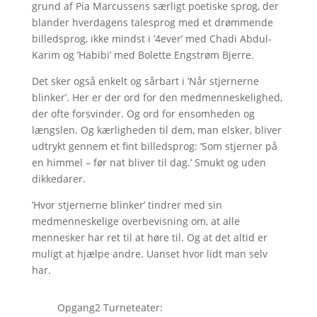
grund af Pia Marcussens særligt poetiske sprog, der
blander hverdagens talesprog med et drømmende
billedsprog, ikke mindst i ’4ever’ med Chadi Abdul-
Karim og ’Habibi’ med Bolette Engstrøm Bjerre.
Det sker også enkelt og sårbart i ’Når stjernerne
blinker’. Her er der ord for den medmenneskelighed,
der ofte forsvinder. Og ord for ensomheden og
længslen. Og kærligheden til dem, man elsker, bliver
udtrykt gennem et fint billedsprog: ’Som stjerner på
en himmel – før nat bliver til dag.’ Smukt og uden
dikkedarer.
’Hvor stjernerne blinker’ tindrer med sin
medmenneskelige overbevisning om, at alle
mennesker har ret til at høre til. Og at det altid er
muligt at hjælpe andre. Uanset hvor lidt man selv
har.
Opgang2 Turneteater: