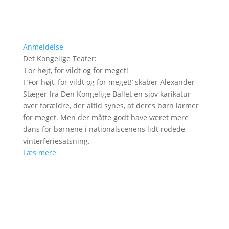
Anmeldelse
Det Kongelige Teater
:
'
For højt, for vildt og for meget!
'
I ’For højt, for vildt og for meget!’ skaber Alexander
Stæger fra Den Kongelige Ballet en sjov karikatur
over forældre, der altid synes, at deres børn larmer
for meget. Men der måtte godt have været mere
dans for børnene i nationalscenens lidt rodede
vinterferiesatsning.
Læs mere