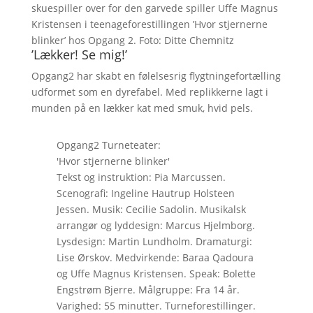
skuespiller over for den garvede spiller Uffe Magnus
Kristensen i teenageforestillingen ’Hvor stjernerne
blinker’ hos Opgang 2. Foto: Ditte Chemnitz
’Lækker! Se mig!’
Opgang2 har skabt en følelsesrig flygtningefortælling
udformet som en dyrefabel. Med replikkerne lagt i
munden på en lækker kat med smuk, hvid pels.
Opgang2 Turneteater:
'Hvor stjernerne blinker'
Tekst og instruktion: Pia Marcussen.
Scenografi: Ingeline Hautrup Holsteen
Jessen. Musik: Cecilie Sadolin. Musikalsk
arrangør og lyddesign: Marcus Hjelmborg.
Lysdesign: Martin Lundholm. Dramaturgi:
Lise Ørskov. Medvirkende: Baraa Qadoura
og Uffe Magnus Kristensen. Speak: Bolette
Engstrøm Bjerre. Målgruppe: Fra 14 år.
Varighed: 55 minutter. Turneforestillinger.