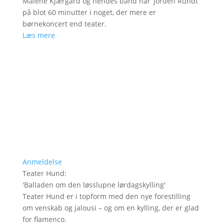
Malene Kjærgård og hendes band når ’Jorden Rundt’
på blot 60 minutter i noget, der mere er
børnekoncert end teater.
Læs mere
Anmeldelse
Teater Hund
:
'
Balladen om den løsslupne lørdagskylling
'
Teater Hund er i topform med den nye forestilling
om venskab og jalousi – og om en kylling, der er glad
for flamenco.