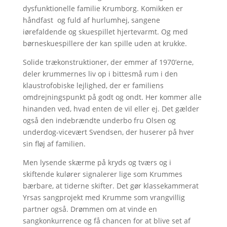
dysfunktionelle familie Krumborg. Komikken er
håndfast og fuld af hurlumhej, sangene
iørefaldende og skuespillet hjertevarmt. Og med
børneskuespillere der kan spille uden at krukke.
Solide trækonstruktioner, der emmer af 1970’erne,
deler krummernes liv op i bittesmå rum i den
klaustrofobiske lejlighed, der er familiens
omdrejningspunkt på godt og ondt. Her kommer alle
hinanden ved, hvad enten de vil eller ej. Det gælder
også den indebrændte underbo fru Olsen og
underdog-vicevært Svendsen, der huserer på hver
sin fløj af familien.
Men lysende skærme på kryds og tværs og i
skiftende kulører signalerer lige som Krummes
bærbare, at tiderne skifter. Det gør klassekammerat
Yrsas sangprojekt med Krumme som vrangvillig
partner også. Drømmen om at vinde en
sangkonkurrence og få chancen for at blive set af