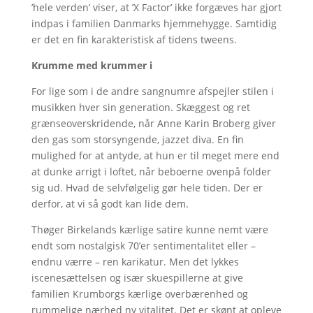
’hele verden’ viser, at ’X Factor’ ikke forgæves har gjort
indpas i familien Danmarks hjemmehygge. Samtidig
er det en fin karakteristisk af tidens tweens.
Krumme med krummer i
For lige som i de andre sangnumre afspejler stilen i
musikken hver sin generation. Skæggest og ret
grænseoverskridende, når Anne Karin Broberg giver
den gas som storsyngende, jazzet diva. En fin
mulighed for at antyde, at hun er til meget mere end
at dunke arrigt i loftet, når beboerne ovenpå folder
sig ud. Hvad de selvfølgelig gør hele tiden. Der er
derfor, at vi så godt kan lide dem.
Thøger Birkelands kærlige satire kunne nemt være
endt som nostalgisk 70’er sentimentalitet eller –
endnu værre – ren karikatur. Men det lykkes
iscenesættelsen og især skuespillerne at give
familien Krumborgs kærlige overbærenhed og
rummelige nærhed ny vitalitet. Det er skønt at opleve