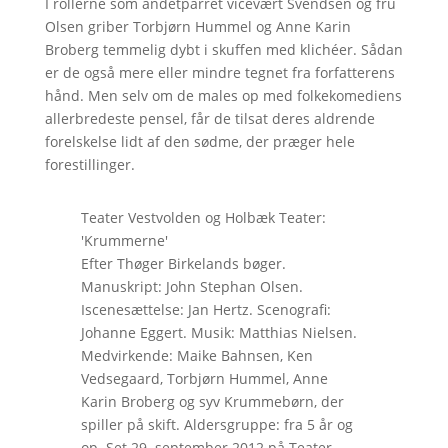
I rollerne som andetparret vicevært Svendsen og fru
Olsen griber Torbjørn Hummel og Anne Karin
Broberg temmelig dybt i skuffen med klichéer. Sådan
er de også mere eller mindre tegnet fra forfatterens
hånd. Men selv om de males op med folkekomediens
allerbredeste pensel, får de tilsat deres aldrende
forelskelse lidt af den sødme, der præger hele
forestillinger.
Teater Vestvolden og Holbæk Teater:
'Krummerne'
Efter Thøger Birkelands bøger.
Manuskript: John Stephan Olsen.
Iscenesættelse: Jan Hertz. Scenografi:
Johanne Eggert. Musik: Matthias Nielsen.
Medvirkende: Maike Bahnsen, Ken
Vedsegaard, Torbjørn Hummel, Anne
Karin Broberg og syv Krummebørn, der
spiller på skift. Aldersgruppe: fra 5 år og
op. Set 29. september 2012 på Teater