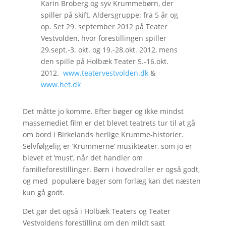
Karin Broberg og syv Krummebørn, der
spiller på skift. Aldersgruppe: fra 5 år og
op. Set 29. september 2012 på Teater
Vestvolden, hvor forestillingen spiller
29.sept.-3. okt. og 19.-28.okt. 2012, mens
den spille på Holbæk Teater 5.-16.okt.
2012.
www.teatervestvolden.dk
&
www.het.dk
Det måtte jo komme. Efter bøger og ikke mindst
massemediet film er det blevet teatrets tur til at gå
om bord i Birkelands herlige Krumme-historier.
Selvfølgelig er ’Krummerne’ musikteater, som jo er
blevet et ’must’, når det handler om
familieforestillinger. Børn i hovedroller er også godt,
og med populære bøger som forlæg kan det næsten
kun gå godt.
Det gør det også i Holbæk Teaters og Teater
Vestvoldens forestilling om den mildt sagt