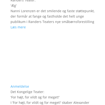
Randers Teater
:
'
Æg
'
Nanni Lorenzen er det smilende og faste støttepunkt,
der formår at fange og fastholde det helt unge
publikum i Randers Teaters nye småbørnsforestilling
Læs mere
Anmeldelse
Det Kongelige Teater
:
'
For højt, for vildt og for meget!
'
I ’For højt, for vildt og for meget!’ skaber Alexander