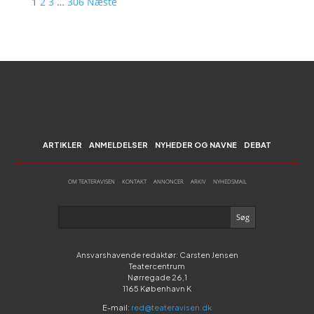
1
2
3
…
306
Næste
ARTIKLER
ANMELDELSER
NYHEDER OG NAVNE
DEBAT
OM TEATERAVISEN
KONTAKT
ANNONCER
ARKIV
NYHEDSMAIL
Ansvarshavende redaktør: Carsten Jensen
Teatercentrum
Nørregade 26,1
1165 København K
E-mail:
red@teateravisen.dk