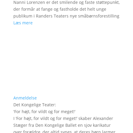
Nanni Lorenzen er det smilende og faste støttepunkt,
der formår at fange og fastholde det helt unge
publikum i Randers Teaters nye småbørnsforestilling
Læs mere
Anmeldelse
Det Kongelige Teater
:
'
For højt, for vildt og for meget!
'
I ’For højt, for vildt og for meget!’ skaber Alexander
Stæger fra Den Kongelige Ballet en sjov karikatur
over forældre, der altid synes, at deres børn larmer