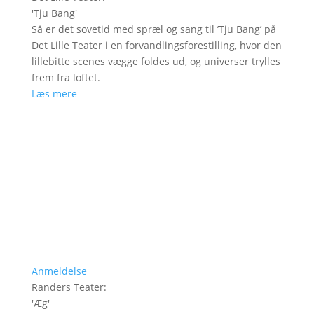
'
Tju Bang
'
Så er det sovetid med spræl og sang til ’Tju Bang’ på
Det Lille Teater i en forvandlingsforestilling, hvor den
lillebitte scenes vægge foldes ud, og universer trylles
frem fra loftet.
Læs mere
Anmeldelse
Randers Teater
:
'
Æg
'