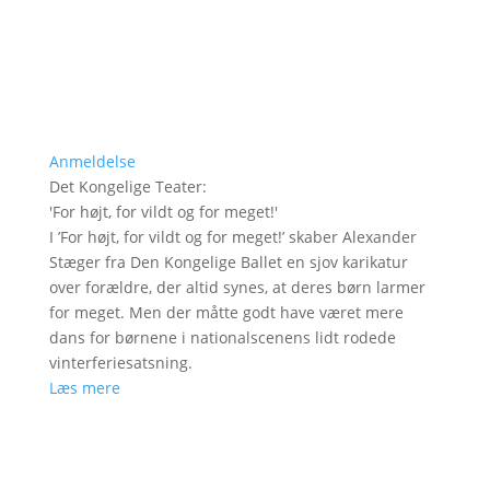
Anmeldelse
Det Kongelige Teater
:
'
For højt, for vildt og for meget!
'
I ’For højt, for vildt og for meget!’ skaber Alexander
Stæger fra Den Kongelige Ballet en sjov karikatur
over forældre, der altid synes, at deres børn larmer
for meget. Men der måtte godt have været mere
dans for børnene i nationalscenens lidt rodede
vinterferiesatsning.
Læs mere