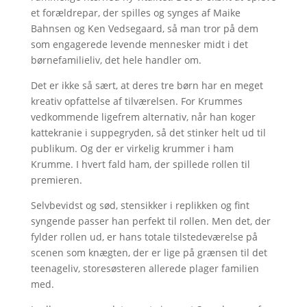
et forældrepar, der spilles og synges af Maike
Bahnsen og Ken Vedsegaard, så man tror på dem
som engagerede levende mennesker midt i det
børnefamilieliv, det hele handler om.
Det er ikke så sært, at deres tre børn har en meget
kreativ opfattelse af tilværelsen. For Krummes
vedkommende ligefrem alternativ, når han koger
kattekranie i suppegryden, så det stinker helt ud til
publikum. Og der er virkelig krummer i ham
Krumme. I hvert fald ham, der spillede rollen til
premieren.
Selvbevidst og sød, stensikker i replikken og fint
syngende passer han perfekt til rollen. Men det, der
fylder rollen ud, er hans totale tilstedeværelse på
scenen som knægten, der er lige på grænsen til det
teenageliv, storesøsteren allerede plager familien
med.