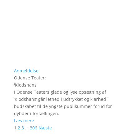
Anmeldelse
Odense Teater
:
'
Klodshans
'
I Odense Teaters glade og lyse opsætning af
’Klodshans’ går lethed i udtrykket og klarhed i
budskabet til de yngste publikummer forud for
dybder i fortællingen.
Læs mere
1
2
3
…
306
Næste