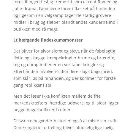
forestillingen festlig fremdrift som et rent Romeo og
Julie-drama. Familierne farer i flæsket på hinanden
og ligesom i en valgkamp tager de stadig grovere
midler i brug og slæber blandt andet kunderne ind i
butikken med rå magt.
Et hærgende flødeskumsmonster
Det bliver for alvor slemt og sjovt, når de fabelagtig
flotte og skægge kæmpekringler brune og brændte, i
røg og damp indleder en veritabel kringlekrig.
Efterhånden involverer den flere slags bagerbrød,
som slår løs på hinanden, og der kommer for første
gang replikker i spil
Men det løser ikke konflikten mellem de frie
markedskræfters ihærdige udøvere, og til sidst ligger
begge bagerbutikker i ruiner.
Desværre begynder historien også at miste sin kraft.
Den kringlede fortælling bliver pludselig lige lovlig