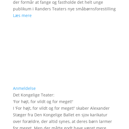
der formår at fange og fastholde det helt unge
publikum i Randers Teaters nye småbørnsforestilling
Læs mere
Anmeldelse
Det Kongelige Teater
:
'
For højt, for vildt og for meget!
'
I ’For højt, for vildt og for meget!’ skaber Alexander
Stæger fra Den Kongelige Ballet en sjov karikatur
over forældre, der altid synes, at deres børn larmer
for meget. Men der måtte godt have været mere