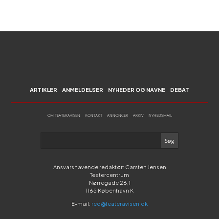
ARTIKLER
ANMELDELSER
NYHEDER OG NAVNE
DEBAT
OM TEATERAVISEN
KONTAKT
ANNONCER
ARKIV
NYHEDSMAIL
Ansvarshavende redaktør: Carsten Jensen
Teatercentrum
Nørregade 26,1
1165 København K
E-mail:
red@teateravisen.dk