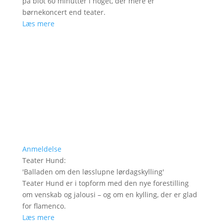
på blot 60 minutter i noget, der mere er
børnekoncert end teater.
Læs mere
Anmeldelse
Teater Hund
:
'
Balladen om den løsslupne lørdagskylling
'
Teater Hund er i topform med den nye forestilling
om venskab og jalousi – og om en kylling, der er glad
for flamenco.
Læs mere