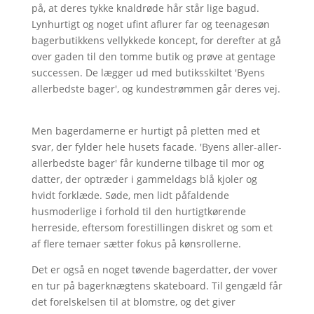
på, at deres tykke knaldrøde hår står lige bagud.
Lynhurtigt og noget ufint aflurer far og teenagesøn
bagerbutikkens vellykkede koncept, for derefter at gå
over gaden til den tomme butik og prøve at gentage
successen. De lægger ud med butiksskiltet 'Byens
allerbedste bager', og kundestrømmen går deres vej.
Men bagerdamerne er hurtigt på pletten med et
svar, der fylder hele husets facade. 'Byens aller-aller-
allerbedste bager' får kunderne tilbage til mor og
datter, der optræder i gammeldags blå kjoler og
hvidt forklæde. Søde, men lidt påfaldende
husmoderlige i forhold til den hurtigtkørende
herreside, eftersom forestillingen diskret og som et
af flere temaer sætter fokus på kønsrollerne.
Det er også en noget tøvende bagerdatter, der vover
en tur på bagerknægtens skateboard. Til gengæld får
det forelskelsen til at blomstre, og det giver