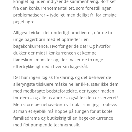
kringlet og uden indlysende sammenhæng. Bort set
fra den konkurrencementalitet, som forestillingen
problematiserer – tydeligt, men dejligt fri for emsige
pegefingre.
Alligevel virker det underligt umotiveret, når de to
unge bagerbørn med ét optræder i en
bagekonkurrence. Hvorfor gør de det? Og hvorfor
dukker der midt i konkurrencen et kæmpe
flødeskumsmonster op, der maser de to unge
eftertrykkeligt ned i hver sin kageskål.
Det har ingen logisk forklaring, og det behøver de
alleryngste tilskuere måske heller ikke. Især ikke dem
med medbragte bedsteforældre, der tygger maden
for dem – og alle os andre – også før den er serveret!
Men store børnehavebørn vil nok – som jeg – opleve,
at man et øjeblik må hoppe på tungen for at koble
familiedrama og butikskrig til en bagekonkurrence
med flot pumpende technomusik.