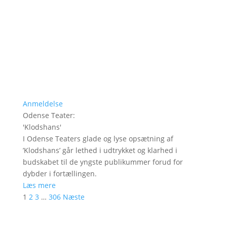
Anmeldelse
Odense Teater
:
'
Klodshans
'
I Odense Teaters glade og lyse opsætning af
’Klodshans’ går lethed i udtrykket og klarhed i
budskabet til de yngste publikummer forud for
dybder i fortællingen.
Læs mere
1
2
3
…
306
Næste