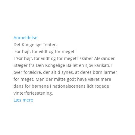
Anmeldelse
Det Kongelige Teater
:
'
For højt, for vildt og for meget!
'
I ’For højt, for vildt og for meget!’ skaber Alexander
Stæger fra Den Kongelige Ballet en sjov karikatur
over forældre, der altid synes, at deres børn larmer
for meget. Men der måtte godt have været mere
dans for børnene i nationalscenens lidt rodede
vinterferiesatsning.
Læs mere