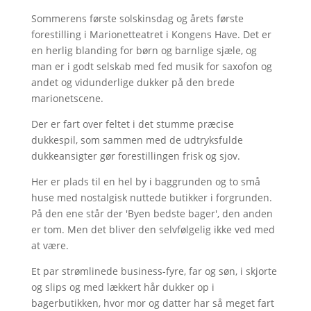
Sommerens første solskinsdag og årets første
forestilling i Marionetteatret i Kongens Have. Det er
en herlig blanding for børn og barnlige sjæle, og
man er i godt selskab med fed musik for saxofon og
andet og vidunderlige dukker på den brede
marionetscene.
Der er fart over feltet i det stumme præcise
dukkespil, som sammen med de udtryksfulde
dukkeansigter gør forestillingen frisk og sjov.
Her er plads til en hel by i baggrunden og to små
huse med nostalgisk nuttede butikker i forgrunden.
På den ene står der 'Byen bedste bager', den anden
er tom. Men det bliver den selvfølgelig ikke ved med
at være.
Et par strømlinede business-fyre, far og søn, i skjorte
og slips og med lækkert hår dukker op i
bagerbutikken, hvor mor og datter har så meget fart