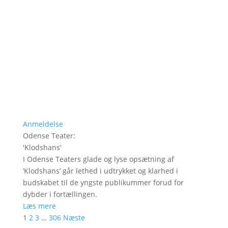
Anmeldelse
Odense Teater
:
'
Klodshans
'
I Odense Teaters glade og lyse opsætning af
’Klodshans’ går lethed i udtrykket og klarhed i
budskabet til de yngste publikummer forud for
dybder i fortællingen.
Læs mere
1
2
3
…
306
Næste