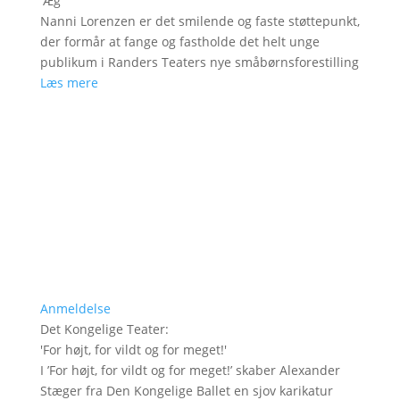
'
Æg
'
Nanni Lorenzen er det smilende og faste støttepunkt,
der formår at fange og fastholde det helt unge
publikum i Randers Teaters nye småbørnsforestilling
Læs mere
Anmeldelse
Det Kongelige Teater
:
'
For højt, for vildt og for meget!
'
I ’For højt, for vildt og for meget!’ skaber Alexander
Stæger fra Den Kongelige Ballet en sjov karikatur