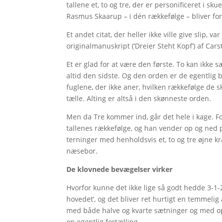
tallene et, to og tre, der er personificeret i 
Rasmus Skaarup – i dén rækkefølge – bliver fo
Et andet citat, der heller ikke ville give slip, 
originalmanuskript (’Dreier Steht Kopf’) af Car
Et er glad for at være den første. To kan ikke sæ
altid den sidste. Og den orden er de egentlig
fuglene, der ikke aner, hvilken rækkefølge de sk
tælle. Alting er altså i den skønneste orden.
Men da Tre kommer ind, går det hele i kage. For 
tallenes rækkefølge, og han vender op og ned p
terninger med henholdsvis et, to og tre øjne kr
næsebor.
De klovnede bevægelser virker
Hvorfor kunne det ikke lige så godt hedde 3-1-
hovedet’, og det bliver ret hurtigt en temmeli
med både halve og kvarte sætninger og med opde
en egentlig fortælling.