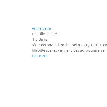
Anmeldelse
Det Lille Teater
:
'
Tju Bang
'
Så er det sovetid med spræl og sang til ’Tju Ban
lillebitte scenes vægge foldes ud, og universer t
Læs mere