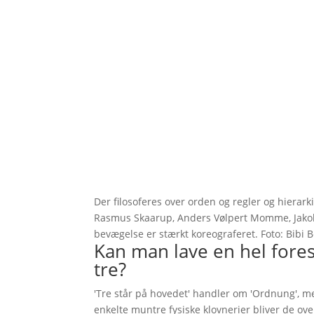
Der filosoferes over orden og regler og hierark
Rasmus Skaarup, Anders Vølpert Momme, Jakob
bevægelse er stærkt koreograferet. Foto: Bibi 
Kan man lave en hel fores
tre?
'Tre står på hovedet' handler om 'Ordnung', me
enkelte muntre fysiske klovnerier bliver de ove