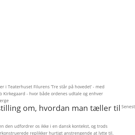
ier i Teaterhuset Filurens ’Tre står på hovedet’ - med
 Kirkegaard - hvor både ordenes udtale og enhver
Berge
tilling om, hvordan man tæller til
Senest
n den udfordrer os ikke i en dansk kontekst, og trods
rkonstruerede replikker hurtigt anstrengende at lytte til.