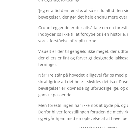
'Jeg er altid den før-ste, altså er du altid den
bevægelser, der gør det hele endnu mere over
Grundlæggende er der altså tale om en foresti
indbyder os ikke til at fordybe os i en historie
vores forståelse af replikkerne.
Visuelt er der til gengæld ikke meget, der udfo
der ellers er fint og farverigt designede jakkes
terninger.
Når ’Tre står på hovedet’ alligevel får os med 
skraldgrine ad det hele – skyldes det især Ra
bevægelser er klovnede og uforudsigelige, og d
ganske passende.
Men forestillingen har ikke nok at byde på, og 
Derfor bliver forestillingen foruden de medvir
og vi går hjem med en oplevelse af at have fåe