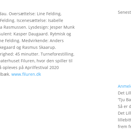
Senest
au. Oversættelse: Line Felding,
Felding. Iscenesættelse: Isabelle
ra Rasmussen. Lysdesign: Jesper Munk
sulent: Kasper Daugaard. Rytmisk og
ine Felding. Medvirkende: Anders
rkegaard og Rasmus Skaarup.
righed: 45 minutter. Turneforestilling.
aterhuset Filuren, hvor den spiller til
 opleves på Aprilfestival 2020
olbæk.
www.filuren.dk
Anmel
Det Lil
'
Tju B
Så er 
Det Lil
lilleb
frem fr