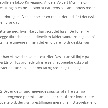
skuespillerne Jakob Kirkegaard, Anders Vølpert Momme og
restillingen en diskussion af naturens og samfundets orden.
var 'Ordnung muß sein', som er en replik, der indgår i det tyske
sten Brandau.
tte sig ned, hvis ikke Et har gjort det først. Derfor er To
 begge tilfredse med. Indimellem falder samtalen dog ind på
al gøre tingene i – men det er jo bare, fordi de ikke kan
han vil hverken være sidst eller først. Han vil fløjte på
å Ets og Tos ordnede tilværelser. I et bjerglandskab af
avler de rundt og taler om tal og orden og fugle og
2? Det er det grundlæggende spørgsmål i ’Tre står på
g anstrengende præmis. Samtidig er replikkerne konstrueret
lte ord, der gør forestillingen mere til en lytteøvelse, end