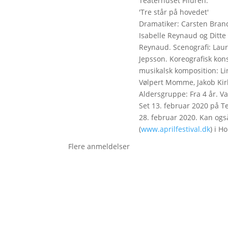
Teaterhuset Filuren:
'Tre står på hovedet'
Dramatiker: Carsten Brand
Isabelle Reynaud og Ditte 
Reynaud. Scenografi: Lau
Jepsson. Koreografisk kon
musikalsk komposition: L
Vølpert Momme, Jakob Ki
Aldersgruppe: Fra 4 år. Va
Set 13. februar 2020 på Te
28. februar 2020. Kan også
(
www.aprilfestival.dk
) i H
Flere anmeldelser