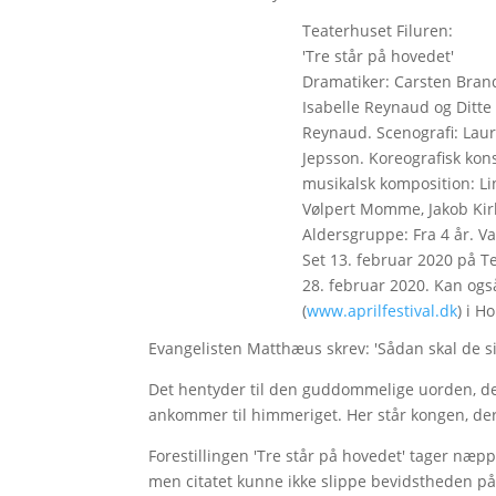
Teaterhuset Filuren:
'Tre står på hovedet'
Dramatiker: Carsten Brand
Isabelle Reynaud og Ditte 
Reynaud. Scenografi: Lau
Jepsson. Koreografisk kon
musikalsk komposition: L
Vølpert Momme, Jakob Ki
Aldersgruppe: Fra 4 år. Va
Set 13. februar 2020 på Te
28. februar 2020. Kan også
(
www.aprilfestival.dk
) i H
Evangelisten Matthæus skrev: 'Sådan skal de sid
Det hentyder til den guddommelige uorden, der v
ankommer til himmeriget. Her står kongen, der e
Forestillingen 'Tre står på hovedet' tager næ
men citatet kunne ikke slippe bevidstheden på