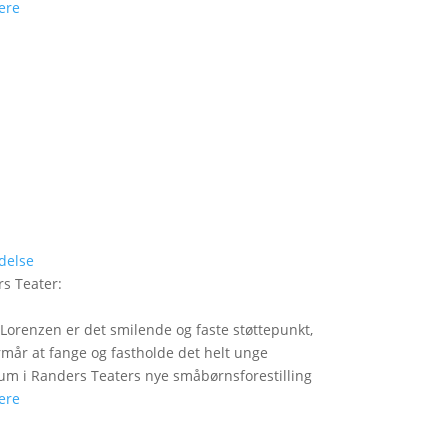
ere
delse
s Teater
:
Lorenzen er det smilende og faste støttepunkt,
rmår at fange og fastholde det helt unge
um i Randers Teaters nye småbørnsforestilling
ere