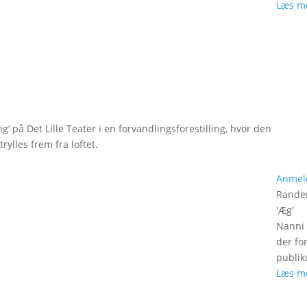
Læs m
g’ på Det Lille Teater i en forvandlingsforestilling, hvor den
rylles frem fra loftet.
Anmel
Rander
'
Æg
'
Nanni 
der fo
publik
Læs m