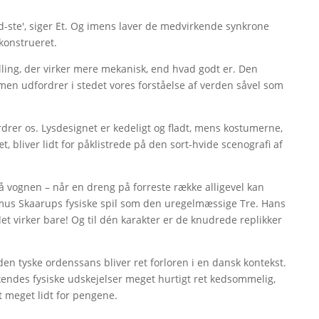
 sid-ste', siger Et. Og imens laver de medvirkende synkrone
konstrueret.
lling, der virker mere mekanisk, end hvad godt er. Den
, men udfordrer i stedet vores forståelse af verden såvel som
rdrer os. Lysdesignet er kedeligt og fladt, mens kostumerne,
æt, bliver lidt for påklistrede på den sort-hvide scenografi af
på vognen – når en dreng på forreste række alligevel kan
smus Skaarups fysiske spil som den uregelmæssige Tre. Hans
et virker bare! Og til dén karakter er de knudrede replikker
den tyske ordenssans bliver ret forloren i en dansk kontekst.
kendes fysiske udskejelser meget hurtigt ret kedsommelig,
t meget lidt for pengene.