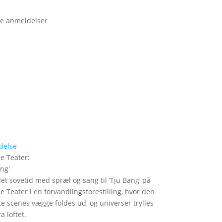
e anmeldelser
delse
le Teater
:
ang
'
det sovetid med spræl og sang til ’Tju Bang’ på
le Teater i en forvandlingsforestilling, hvor den
itte scenes vægge foldes ud, og universer trylles
a loftet.