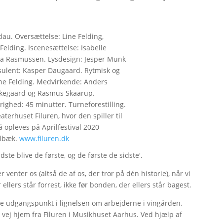
au. Oversættelse: Line Felding,
Felding. Iscenesættelse: Isabelle
ra Rasmussen. Lysdesign: Jesper Munk
sulent: Kasper Daugaard. Rytmisk og
ine Felding. Medvirkende: Anders
rkegaard og Rasmus Skaarup.
righed: 45 minutter. Turneforestilling.
aterhuset Filuren, hvor den spiller til
 opleves på Aprilfestival 2020
olbæk.
www.filuren.dk
ste blive de første, og de første de sidste'.
enter os (altså de af os, der tror på dén historie), når vi
llers står forrest, ikke før bonden, der ellers står bagest.
ppe udgangspunkt i lignelsen om arbejderne i vingården,
 vej hjem fra Filuren i Musikhuset Aarhus. Ved hjælp af