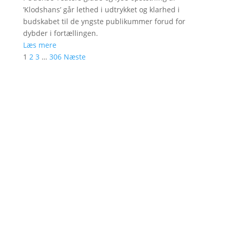
’Klodshans’ går lethed i udtrykket og klarhed i
budskabet til de yngste publikummer forud for
dybder i fortællingen.
Læs mere
1
2
3
…
306
Næste