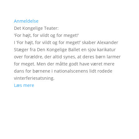
Anmeldelse
Det Kongelige Teater
:
'
For højt, for vildt og for meget!
'
I ’For højt, for vildt og for meget!’ skaber Alexander
Stæger fra Den Kongelige Ballet en sjov karikatur
over forældre, der altid synes, at deres børn larmer
for meget. Men der måtte godt have været mere
dans for børnene i nationalscenens lidt rodede
vinterferiesatsning.
Læs mere