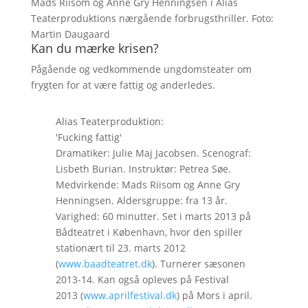
Mads Riisom og Anne Gry Henningsen i Alias
Teaterproduktions nærgående forbrugsthriller. Foto:
Martin Daugaard
Kan du mærke krisen?
Pågående og vedkommende ungdomsteater om
frygten for at være fattig og anderledes.
Alias Teaterproduktion:
'Fucking fattig'
Dramatiker: Julie Maj Jacobsen. Scenograf:
Lisbeth Burian. Instruktør: Petrea Søe.
Medvirkende: Mads Riisom og Anne Gry
Henningsen. Aldersgruppe: fra 13 år.
Varighed: 60 minutter. Set i marts 2013 på
Bådteatret i København, hvor den spiller
stationært til 23. marts 2012
(
www.baadteatret.dk
). Turnerer sæsonen
2013-14. Kan også opleves på Festival
2013 (
www.aprilfestival.dk
) på Mors i april.