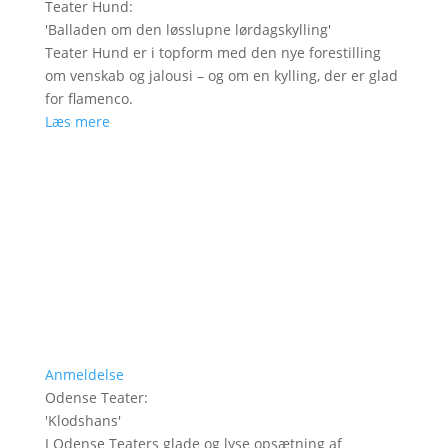
Teater Hund
:
'
Balladen om den løsslupne lørdagskylling
'
Teater Hund er i topform med den nye forestilling
om venskab og jalousi – og om en kylling, der er glad
for flamenco.
Læs mere
Anmeldelse
Odense Teater
:
'
Klodshans
'
I Odense Teaters glade og lyse opsætning af