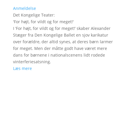
Anmeldelse
Det Kongelige Teater
:
'
For højt, for vildt og for meget!
'
I ’For højt, for vildt og for meget!’ skaber Alexander
Stæger fra Den Kongelige Ballet en sjov karikatur
over forældre, der altid synes, at deres børn larmer
for meget. Men der måtte godt have været mere
dans for børnene i nationalscenens lidt rodede
vinterferiesatsning.
Læs mere