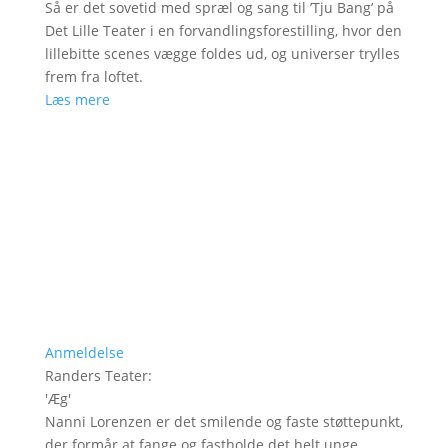
Så er det sovetid med spræl og sang til ’Tju Bang’ på
Det Lille Teater i en forvandlingsforestilling, hvor den
lillebitte scenes vægge foldes ud, og universer trylles
frem fra loftet.
Læs mere
Anmeldelse
Randers Teater
:
'
Æg
'
Nanni Lorenzen er det smilende og faste støttepunkt,
der formår at fange og fastholde det helt unge