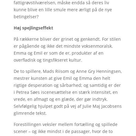
fattigrøvstilværelsen, måske endda så deres liv
kunne blive en lille smule mere ærligt på de nye
betingelser?
Høj spejlingseffekt
På rækkerne bliver der grinet og genkendt. For stilen
er pågående og ikke det mindste voksenmoralsk.
Emma og Emil er som de er, produkter af en
overfladisk og tingsfikseret kultur.
De to spillere, Mads Riisom og Anne Gry Henningsen,
mestrer kunsten at give Emil og Emma den helt
rigtige desperation og sårbarhed; og samtidig er der
i Petrea Søes iscenesættelse en stærk intensitet, en
vrede, en afmagt og en glæde, der gør indtryk.
Selvfølgelig hjulpet godt på vej af Julie Maj Jacobsens
glimrende tekst.
Forestillingen veksler mellem fortælling og spillede
scener – og ikke mindst i de passager, hvor de to