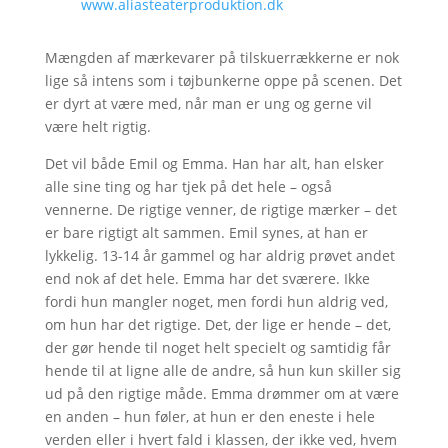
www.aliasteaterproduktion.dk
Mængden af mærkevarer på tilskuerrækkerne er nok
lige så intens som i tøjbunkerne oppe på scenen. Det
er dyrt at være med, når man er ung og gerne vil
være helt rigtig.
Det vil både Emil og Emma. Han har alt, han elsker
alle sine ting og har tjek på det hele – også
vennerne. De rigtige venner, de rigtige mærker – det
er bare rigtigt alt sammen. Emil synes, at han er
lykkelig. 13-14 år gammel og har aldrig prøvet andet
end nok af det hele. Emma har det sværere. Ikke
fordi hun mangler noget, men fordi hun aldrig ved,
om hun har det rigtige. Det, der lige er hende – det,
der gør hende til noget helt specielt og samtidig får
hende til at ligne alle de andre, så hun kun skiller sig
ud på den rigtige måde. Emma drømmer om at være
en anden – hun føler, at hun er den eneste i hele
verden eller i hvert fald i klassen, der ikke ved, hvem