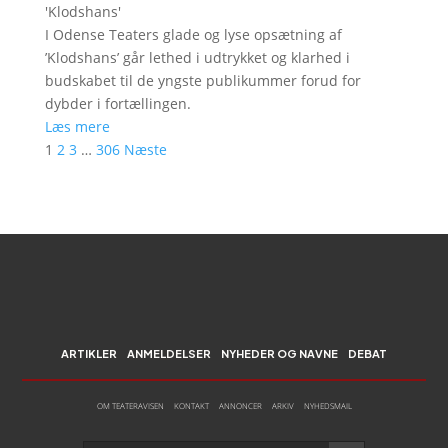
'
Klodshans
'
I Odense Teaters glade og lyse opsætning af
’Klodshans’ går lethed i udtrykket og klarhed i
budskabet til de yngste publikummer forud for
dybder i fortællingen.
Læs mere
1
2
3
…
306
Næste
ARTIKLER
ANMELDELSER
NYHEDER OG NAVNE
DEBAT
OM TEATERAVISEN
KONTAKT
ANNONCER
ARKIV
NYHEDSMAIL