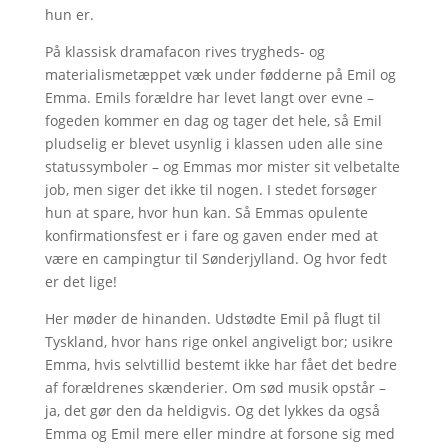
hun er.
På klassisk dramafacon rives trygheds- og
materialismetæppet væk under fødderne på Emil og
Emma. Emils forældre har levet langt over evne –
fogeden kommer en dag og tager det hele, så Emil
pludselig er blevet usynlig i klassen uden alle sine
statussymboler – og Emmas mor mister sit velbetalte
job, men siger det ikke til nogen. I stedet forsøger
hun at spare, hvor hun kan. Så Emmas opulente
konfirmationsfest er i fare og gaven ender med at
være en campingtur til Sønderjylland. Og hvor fedt
er det lige!
Her møder de hinanden. Udstødte Emil på flugt til
Tyskland, hvor hans rige onkel angiveligt bor; usikre
Emma, hvis selvtillid bestemt ikke har fået det bedre
af forældrenes skænderier. Om sød musik opstår –
ja, det gør den da heldigvis. Og det lykkes da også
Emma og Emil mere eller mindre at forsone sig med