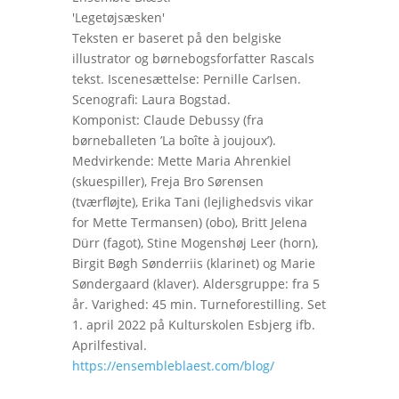
'Legetøjsæsken'
Teksten er baseret på den belgiske
illustrator og børnebogsforfatter Rascals
tekst. Iscenesættelse: Pernille Carlsen.
Scenografi: Laura Bogstad.
Komponist: Claude Debussy (fra
børneballeten ’La boîte à joujoux’).
Medvirkende: Mette Maria Ahrenkiel
(skuespiller), Freja Bro Sørensen
(tværfløjte), Erika Tani (lejlighedsvis vikar
for Mette Termansen) (obo), Britt Jelena
Dürr (fagot), Stine Mogenshøj Leer (horn),
Birgit Bøgh Sønderriis (klarinet) og Marie
Søndergaard (klaver). Aldersgruppe: fra 5
år. Varighed: 45 min. Turneforestilling. Set
1. april 2022 på Kulturskolen Esbjerg ifb.
Aprilfestival.
https://ensembleblaest.com/blog/