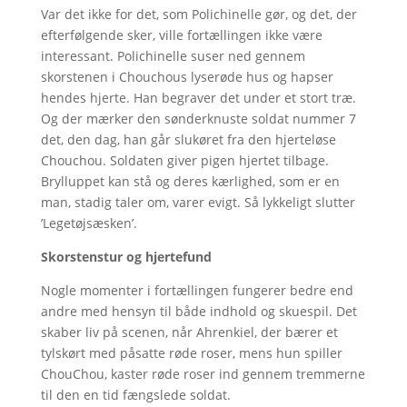
Var det ikke for det, som Polichinelle gør, og det, der
efterfølgende sker, ville fortællingen ikke være
interessant. Polichinelle suser ned gennem
skorstenen i Chouchous lyserøde hus og hapser
hendes hjerte. Han begraver det under et stort træ.
Og der mærker den sønderknuste soldat nummer 7
det, den dag, han går slukøret fra den hjerteløse
Chouchou. Soldaten giver pigen hjertet tilbage.
Brylluppet kan stå og deres kærlighed, som er en
man, stadig taler om, varer evigt. Så lykkeligt slutter
’Legetøjsæsken’.
Skorstenstur og hjertefund
Nogle momenter i fortællingen fungerer bedre end
andre med hensyn til både indhold og skuespil. Det
skaber liv på scenen, når Ahrenkiel, der bærer et
tylskørt med påsatte røde roser, mens hun spiller
ChouChou, kaster røde roser ind gennem tremmerne
til den en tid fængslede soldat.