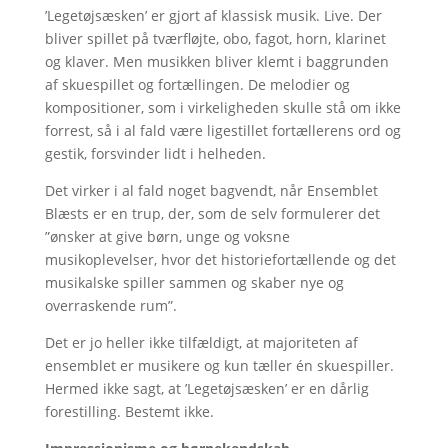
’Legetøjsæsken’ er gjort af klassisk musik. Live. Der
bliver spillet på tværfløjte, obo, fagot, horn, klarinet
og klaver. Men musikken bliver klemt i baggrunden
af skuespillet og fortællingen. De melodier og
kompositioner, som i virkeligheden skulle stå om ikke
forrest, så i al fald være ligestillet fortællerens ord og
gestik, forsvinder lidt i helheden.
Det virker i al fald noget bagvendt, når Ensemblet
Blæsts er en trup, der, som de selv formulerer det
”ønsker at give børn, unge og voksne
musikoplevelser, hvor det historiefortællende og det
musikalske spiller sammen og skaber nye og
overraskende rum”.
Det er jo heller ikke tilfældigt, at majoriteten af
ensemblet er musikere og kun tæller én skuespiller.
Hermed ikke sagt, at ’Legetøjsæsken’ er en dårlig
forestilling. Bestemt ikke.