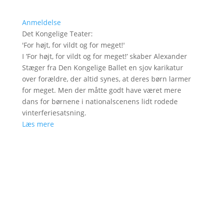
Anmeldelse
Det Kongelige Teater
:
'
For højt, for vildt og for meget!
'
I ’For højt, for vildt og for meget!’ skaber Alexander
Stæger fra Den Kongelige Ballet en sjov karikatur
over forældre, der altid synes, at deres børn larmer
for meget. Men der måtte godt have været mere
dans for børnene i nationalscenens lidt rodede
vinterferiesatsning.
Læs mere