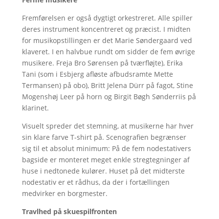
Fremførelsen er også dygtigt orkestreret. Alle spiller
deres instrument koncentreret og præcist. I midten
for musikopstillingen er det Marie Søndergaard ved
klaveret. I en halvbue rundt om sidder de fem øvrige
musikere. Freja Bro Sørensen på tværfløjte), Erika
Tani (som i Esbjerg afløste afbudsramte Mette
Termansen) på obo), Britt Jelena Dürr på fagot, Stine
Mogenshøj Leer på horn og Birgit Bøgh Sønderriis på
klarinet.
Visuelt spreder det stemning, at musikerne har hver
sin klare farve T-shirt på. Scenografien begrænser
sig til et absolut minimum: På de fem nodestativers
bagside er monteret meget enkle stregtegninger af
huse i nedtonede kulører. Huset på det midterste
nodestativ er et rådhus, da der i fortællingen
medvirker en borgmester.
Travlhed på skuespilfronten