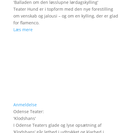
'
Balladen om den løsslupne lørdagskylling
'
Teater Hund er i topform med den nye forestilling
om venskab og jalousi – og om en kylling, der er glad
for flamenco.
Læs mere
Anmeldelse
Odense Teater
:
'
Klodshans
'
I Odense Teaters glade og lyse opsætning af
’Klodshans’ går lethed i udtrykket og klarhed i