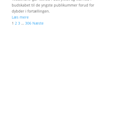
budskabet til de yngste publikummer forud for
dybder i fortællingen.
Læs mere
1
2
3
…
306
Næste