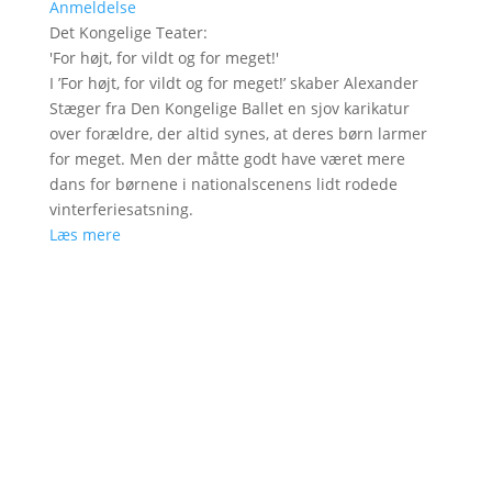
Anmeldelse
Det Kongelige Teater
:
'
For højt, for vildt og for meget!
'
I ’For højt, for vildt og for meget!’ skaber Alexander
Stæger fra Den Kongelige Ballet en sjov karikatur
over forældre, der altid synes, at deres børn larmer
for meget. Men der måtte godt have været mere
dans for børnene i nationalscenens lidt rodede
vinterferiesatsning.
Læs mere