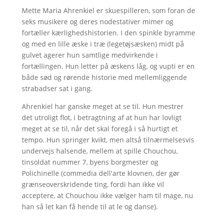
Mette Maria Ahrenkiel er skuespilleren, som foran de
seks musikere og deres nodestativer mimer og
fortæller kærlighedshistorien. I den spinkle byramme
og med en lille æske i træ (legetøjsæsken) midt på
gulvet agerer hun samtlige medvirkende i
fortællingen. Hun letter på æskens låg, og vupti er en
både sød og rørende historie med mellemliggende
strabadser sat i gang.
Ahrenkiel har ganske meget at se til. Hun mestrer
det utroligt flot, i betragtning af at hun har lovligt
meget at se til, når det skal foregå i så hurtigt et
tempo. Hun springer kvikt, men altså tilnærmelsesvis
undervejs halsende, mellem at spille Chouchou,
tinsoldat nummer 7, byens borgmester og
Polichinelle (commedia dell'arte klovnen, der gør
grænseoverskridende ting, fordi han ikke vil
acceptere, at Chouchou ikke vælger ham til mage, nu
han så let kan få hende til at le og danse).