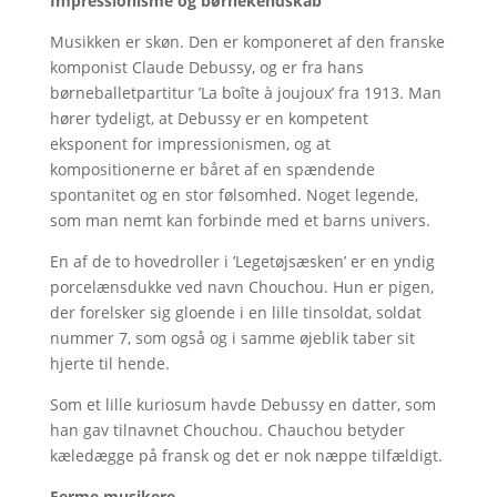
Impressionisme og børnekendskab
Musikken er skøn. Den er komponeret af den franske
komponist Claude Debussy, og er fra hans
børneballetpartitur ’La boîte à joujoux’ fra 1913. Man
hører tydeligt, at Debussy er en kompetent
eksponent for impressionismen, og at
kompositionerne er båret af en spændende
spontanitet og en stor følsomhed. Noget legende,
som man nemt kan forbinde med et barns univers.
En af de to hovedroller i ’Legetøjsæsken’ er en yndig
porcelænsdukke ved navn Chouchou. Hun er pigen,
der forelsker sig gloende i en lille tinsoldat, soldat
nummer 7, som også og i samme øjeblik taber sit
hjerte til hende.
Som et lille kuriosum havde Debussy en datter, som
han gav tilnavnet Chouchou. Chauchou betyder
kæledægge på fransk og det er nok næppe tilfældigt.
Ferme musikere