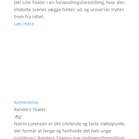
Det Lille Teater i en forvandlingsforestilling, hvor den
lillebitte scenes vægge foldes ud, og universer trylles
frem fra loftet.
Læs mere
Anmeldelse
Randers Teater
:
'
Æg
'
Nanni Lorenzen er det smilende og faste støttepunkt,
der formår at fange og fastholde det helt unge
publikum i Randers Teaters nye småbørnsforestilling