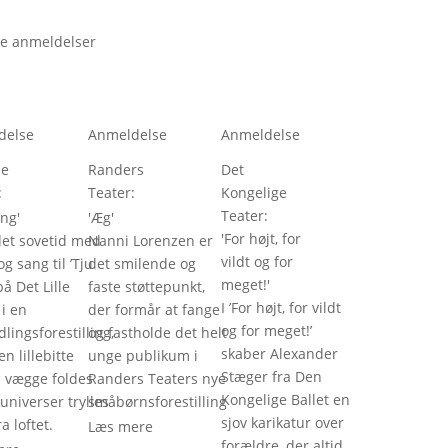
e anmeldelser
delse
Anmeldelse
Anmeldelse
le
Randers
Det
: 
Teater
: 
Kongelige
Teater
: 
ang
'
'
Æg
'
'
For højt, for
det sovetid med
Nanni Lorenzen er
vildt og for
g sang til ’Tju
det smilende og
meget!
'
å Det Lille
faste støttepunkt,
I ’For højt, for vildt
 i en
der formår at fange
og for meget!’
lingsforestilling,
og fastholde det helt
skaber Alexander
n lillebitte
unge publikum i
Stæger fra Den
 vægge foldes
Randers Teaters nye
Kongelige Ballet en
 universer trylles
småbørnsforestilling
sjov karikatur over
a loftet.
Læs mere
forældre, der altid