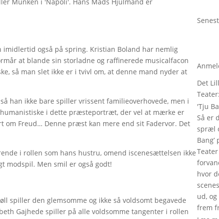
' eller Munken i 'Napoli'. Hans Mads Hjulmand er
Senest
 imidlertid også på spring. Kristian Boland har nemlig
ormår at blande sin storladne og raffinerede musicalfacon
Anmel
, så man slet ikke er i tvivl om, at denne mand nyder at
Det Lil
Teater
, så han ikke bare spiller vrissent familieoverhovede, men i
'
Tju B
humanistiske i dette præsteportræt, der vel at mærke er
Så er 
rt om Freud… Denne præst kan mere end sit Fadervor. Det
spræl o
Bang’ p
Teater
nde i rollen som hans hustru, omend iscenesættelsen ikke
forvand
gt modspil. Men smil er også godt!
hvor de
scenes
ud, og
sbøll spiller den glemsomme og ikke så voldsomt begavede
frem fr
beth Gajhede spiller på alle voldsomme tangenter i rollen