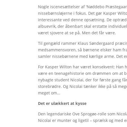
Nogle iscenesættelser af 'Nøddebo Præstegaa
nissebørnsløjerne i fokus. Det gør Kasper Wilt
interessante ved denne opsætning. De optræd
albuevrik, der åbenbart skal erstatte individue
været sjovere at se på. Men det får være.
Til gengæld rammer Klaus Søndergaard præcist
medsammensvoren, så børnene elsker ham fra f
samler nissebørnene med kærlige arme. Det er
For Kasper Wilton har været konsekvent: Han ha
være en teenagehistorie om drømmen om at bliv
nybagte student Nicolai, der for første gang f
storebrødre. Og Nicolai tænker ikke på så meg
meget om…
Det er ulækkert at kysse
Den legendariske Ove Sprogøe-rolle som Nicola
Nicolai er munter og ligetil – sprælsk og med