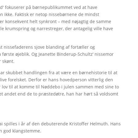
rd' fokuserer på børnepublikummet ved at have
on ikke. Faktisk er netop nissebørnene de mindst
er konsekvent helt synkront – med nøjagtig de samme
lle krumspring og narrestreger, der antagelig ville have
 nissefaderens sjove blanding af fortæller og
ørste øjeblik. Og Jeanette Binderup-Schultz’ nissemor
 skønt.
r skubbet handlingen fra at være en børnehistorie til at
e forelsket. Derfor er hans hovedperson vitterlig den
år lov til at komme til Nøddebo i julen sammen med sine to
et andet end de to præstedøtre, han har hørt så voldsomt
i spilles i år af den debuterende Kristoffer Helmuth. Hans
 en god klangstemme.