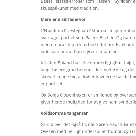
Ballet i klassikerroller som Heksen i 'Sylfiden
skuespilkunst med tradition.
Mere end sit fadervor
I 'Nøddebo Præstegaard' står næste generation
overtaget partiet som Pastor Blicher. Og han f
med en præstejordnærhed i det nordsjællandske
lade som om, at han styrer sin familie…
Kristian Boland har et vidunderligt glimt i øjet
langt højere grad betoner det moderne og det 
skrevet længe før, at københavnerne havde hø
er godt set.
Og Sonja Oppenhagen er smilende og overbære
giver hende mulighed for at give ham synderli
Voldsomme tangenter
Grin bliver det også til, når Søren Hauch-Fau
Ovesen med herligt underspillet humor, og Lis