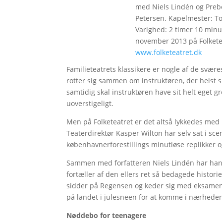
med Niels Lindén og Prebe
Petersen. Kapelmester: To
Varighed: 2 timer 10 minut
november 2013 på Folketeat
www.folketeatret.dk
Familieteatrets klassikere er nogle af de svære
rotter sig sammen om instruktøren, der helst 
samtidig skal instruktøren have sit helt eget gr
uoverstigeligt.
Men på Folketeatret er det altså lykkedes med 
Teaterdirektør Kasper Wilton har selv sat i sc
københavnerforestillings minutiøse replikker o
Sammen med forfatteren Niels Lindén har han d
fortæller af den ellers ret så bedagede histor
sidder på Regensen og keder sig med eksamen
på landet i julesneen for at komme i nærhede
Nøddebo for teenagere