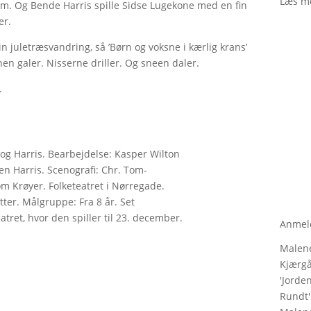
Læs m
m. Og Bende Harris spille Sidse Lugekone med en fin
er.
 juletræsvandring, så ’Børn og voksne i kærlig krans’
nen galer. Nisserne driller. Og sneen daler.
.
 og Harris. Bearbejdelse: Kasper Wilton
n Harris. Scenografi: Chr. Tom-
m Krøyer. Folketeatret i Nørregade.
ter. Målgruppe: Fra 8 år. Set
ret, hvor den spiller til 23. december.
Anmel
Malen
Kjærg
'
Jorde
Rundt
'