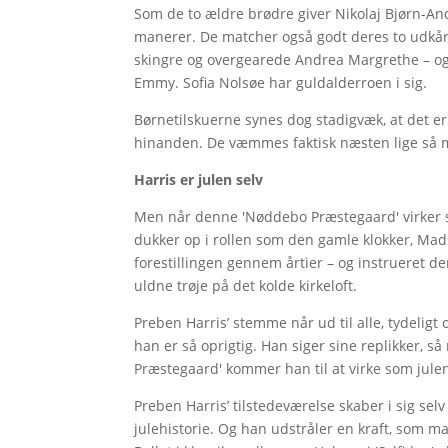
Som de to ældre brødre giver Nikolaj Bjørn-
manerer. De matcher også godt deres to udkårn
skingre og overgearede Andrea Margrethe – og 
Emmy. Sofia Nolsøe har guldalderroen i sig.
Børnetilskuerne synes dog stadigvæk, at det er 
hinanden. De væmmes faktisk næsten lige så 
Harris er julen selv
Men når denne 'Nøddebo Præstegaard' virker så 
dukker op i rollen som den gamle klokker, Mads 
forestillingen gennem årtier – og instrueret de
uldne trøje på det kolde kirkeloft.
Preben Harris’ stemme når ud til alle, tydeligt
han er så oprigtig. Han siger sine replikker,
Præstegaard' kommer han til at virke som julen
Preben Harris’ tilstedeværelse skaber i sig sel
julehistorie. Og han udstråler en kraft, som 