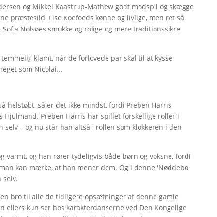
Andersen og Mikkel Kaastrup-Mathew godt modspil og skægge
e præstesild: Lise Koefoeds kønne og livlige, men ret så
Sofia Nolsøes smukke og rolige og mere traditionssikre
temmelig klamt, når de forlovede par skal til at kysse
meget som Nicolai…
helstøbt, så er det ikke mindst, fordi Preben Harris
Hjulmand. Preben Harris har spillet forskellige roller i
n selv – og nu står han altså i rollen som klokkeren i den
 og varmt, og han rører tydeligvis både børn og voksne, fordi
 så man kan mærke, at han mener dem. Og i denne 'Nøddebo
 selv.
v en bro til alle de tidligere opsætninger af denne gamle
man ellers kun ser hos karakterdanserne ved Den Kongelige