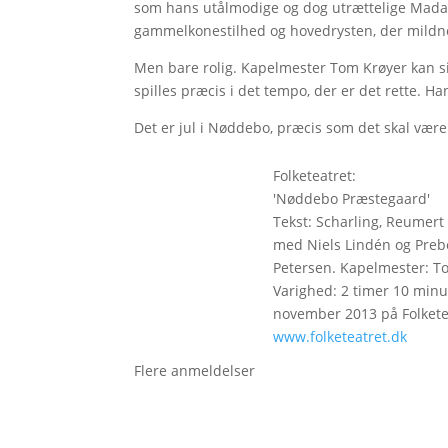
som hans utålmodige og dog utrættelige Mada
gammelkonestilhed og hovedrysten, der mildn
Men bare rolig. Kapelmester Tom Krøyer kan sin
spilles præcis i det tempo, der er det rette. Ha
Det er jul i Nøddebo, præcis som det skal være
Folketeatret:
'Nøddebo Præstegaard'
Tekst: Scharling, Reumert
med Niels Lindén og Prebe
Petersen. Kapelmester: To
Varighed: 2 timer 10 minut
november 2013 på Folketeat
www.folketeatret.dk
Flere anmeldelser