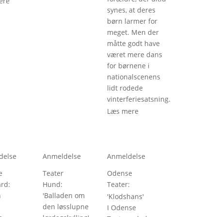
ere
synes, at deres
børn larmer for
meget. Men der
måtte godt have
været mere dans
for børnene i
nationalscenens
lidt rodede
vinterferiesatsning.
Læs mere
delse
Anmeldelse
Anmeldelse
e
Teater
Odense
ård
: 
Hund
: 
Teater
: 
n
'
Balladen om
'
Klodshans
'
den løsslupne
I Odense