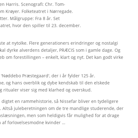
n Harris. Scenografi: Chr. Tom-
m Krøyer. Folketeatret i Nørregade.
ter. Målgruppe: Fra 8 år. Set
ret, hvor den spiller til 23. december.
ste at nytolke. Flere generationers erindringer og nostalgi
skal dyrke alverdens detaljer, PRÆCIS som i gamle dage. Og
eb om forestillingen – enkelt, klart og nyt. Det kan godt virke
'Nøddebo Præstegaard', der i år fylder 125 år.
ene, og hans overblik og dybe kendskab til den elskede
g ritualer viser sig med klarhed og overskud.
igtet en rammehistorie, så Nissefar bliver en tydeligere
ie. Altså juleberetningen om de tre mandlige studerende, der
slæsningen, men som heldigvis får mulighed for at drage
n af forlovelsesmodne kvinder …