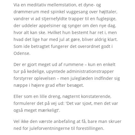
Via en meditativ mellemstation, et dyne- og
drømmerum med spinkel vuggesang over højttaler,
vandrer vi ad stjernefyldte trapper til en fuglepige,
der uddeler appelsiner og synger om den nye dag,
hvor alt kan ske. Hvilket hun bestemt har ret i, men
hvad det lige har med jul at gøre, bliver aldrig klart.
Som ide betragtet fungerer det overordnet godt i
Odense.
Der er gjort meget ud af rummene – kun en enkelt
tur på kedelige, upyntede administrationstrapper
forstyrrer oplevelsen – men juleglæden indfinder sig
næppe i højere grad efter besøget.
Eller som en lille dreng, nøgternt konstaterende,
formulerer det på vej ud: 'Det var sjovt, men det var
også meget mærkeligt'.
Vel ikke den værste anbefaling at få, bare man skruer
ned for juleforventningerne til forestillingen.