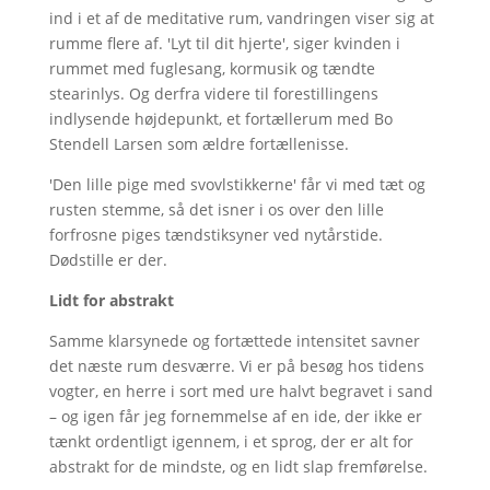
ind i et af de meditative rum, vandringen viser sig at
rumme flere af. 'Lyt til dit hjerte', siger kvinden i
rummet med fuglesang, kormusik og tændte
stearinlys. Og derfra videre til forestillingens
indlysende højdepunkt, et fortællerum med Bo
Stendell Larsen som ældre fortællenisse.
'Den lille pige med svovlstikkerne' får vi med tæt og
rusten stemme, så det isner i os over den lille
forfrosne piges tændstiksyner ved nytårstide.
Dødstille er der.
Lidt for abstrakt
Samme klarsynede og fortættede intensitet savner
det næste rum desværre. Vi er på besøg hos tidens
vogter, en herre i sort med ure halvt begravet i sand
– og igen får jeg fornemmelse af en ide, der ikke er
tænkt ordentligt igennem, i et sprog, der er alt for
abstrakt for de mindste, og en lidt slap fremførelse.