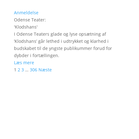
Anmeldelse
Odense Teater
:
'
Klodshans
'
I Odense Teaters glade og lyse opsætning af
’Klodshans’ går lethed i udtrykket og klarhed i
budskabet til de yngste publikummer forud for
dybder i fortællingen.
Læs mere
1
2
3
…
306
Næste