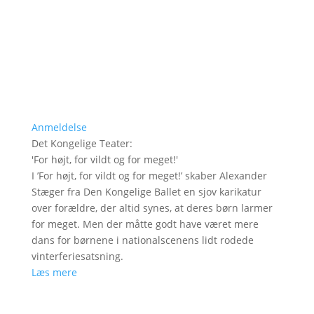
Anmeldelse
Det Kongelige Teater
:
'
For højt, for vildt og for meget!
'
I ’For højt, for vildt og for meget!’ skaber Alexander
Stæger fra Den Kongelige Ballet en sjov karikatur
over forældre, der altid synes, at deres børn larmer
for meget. Men der måtte godt have været mere
dans for børnene i nationalscenens lidt rodede
vinterferiesatsning.
Læs mere