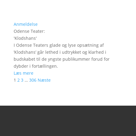
Anmeldelse
Odense Teater
:
'
Klodshans
'
I Odense Teaters glade og lyse opsætning af
’Klodshans’ går lethed i udtrykket og klarhed i
budskabet til de yngste publikummer forud for
dybder i fortællingen.
Læs mere
1
2
3
…
306
Næste