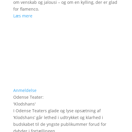
om venskab og jalousi – og om en kylling, der er glad
for flamenco.
Læs mere
Anmeldelse
Odense Teater
:
'
Klodshans
'
I Odense Teaters glade og lyse opsætning af
’Klodshans’ går lethed i udtrykket og klarhed i
budskabet til de yngste publikummer forud for
dybder i fortællingen.