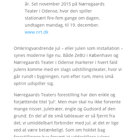
år. Set november 2015 på Nørregaards
Teater i Odense, hvor den spiller
stationært fire-fem gange om dagen,
undtagen mandag, til 19. december.
www.nrt.dk
Omkringvandrende jul – eller julen som installation –
synes moderne lige nu. Både ZeBU i København og
Nørregaards Teater i Odense markerer i hvert fald
julens komme med en slags udstillingsteater, hvor vi
går rundt i bygningen, rum efter rum, mens små
optrin udspiller sig.
Nørregaards Teaters forestilling har den enkle og
forjættende titel 'Jul'. Men man skal nu ikke forvente
mange nisser, juletræer, engle og Gudsord af den
grund. En del af de små tableauer er så fjernt fra
det, vi umiddelbart forbinder med jul, at det er lige
ved at være betænkeligt. Som om holdet bag
forestillingen har forsøgt at uddestillere julens