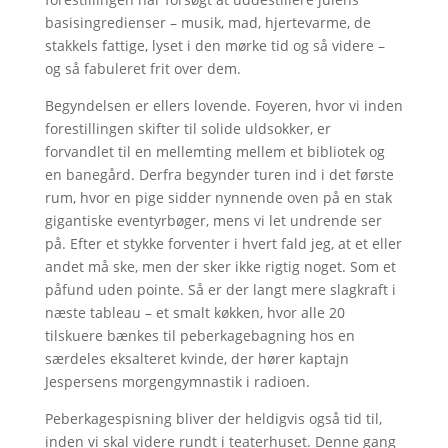
basisingredienser – musik, mad, hjertevarme, de
stakkels fattige, lyset i den mørke tid og så videre –
og så fabuleret frit over dem.
Begyndelsen er ellers lovende. Foyeren, hvor vi inden
forestillingen skifter til solide uldsokker, er
forvandlet til en mellemting mellem et bibliotek og
en banegård. Derfra begynder turen ind i det første
rum, hvor en pige sidder nynnende oven på en stak
gigantiske eventyrbøger, mens vi let undrende ser
på. Efter et stykke forventer i hvert fald jeg, at et eller
andet må ske, men der sker ikke rigtig noget. Som et
påfund uden pointe. Så er der langt mere slagkraft i
næste tableau – et smalt køkken, hvor alle 20
tilskuere bænkes til peberkagebagning hos en
særdeles eksalteret kvinde, der hører kaptajn
Jespersens morgengymnastik i radioen.
Peberkagespisning bliver der heldigvis også tid til,
inden vi skal videre rundt i teaterhuset. Denne gang