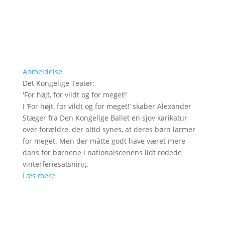
Anmeldelse
Det Kongelige Teater
:
'
For højt, for vildt og for meget!
'
I ’For højt, for vildt og for meget!’ skaber Alexander
Stæger fra Den Kongelige Ballet en sjov karikatur
over forældre, der altid synes, at deres børn larmer
for meget. Men der måtte godt have været mere
dans for børnene i nationalscenens lidt rodede
vinterferiesatsning.
Læs mere