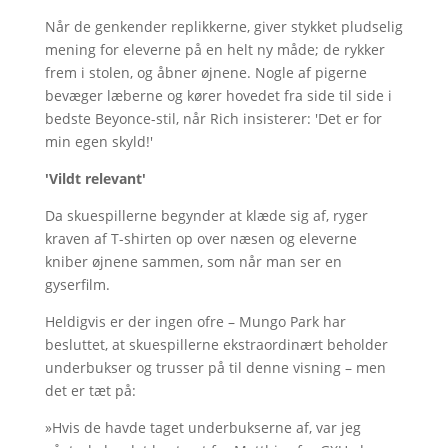
Når de genkender replikkerne, giver stykket pludselig
mening for eleverne på en helt ny måde; de rykker
frem i stolen, og åbner øjnene. Nogle af pigerne
bevæger læberne og kører hovedet fra side til side i
bedste Beyonce-stil, når Rich insisterer: 'Det er for
min egen skyld!'
'Vildt relevant'
Da skuespillerne begynder at klæde sig af, ryger
kraven af T-shirten op over næsen og eleverne
kniber øjnene sammen, som når man ser en
gyserfilm.
Heldigvis er der ingen ofre – Mungo Park har
besluttet, at skuespillerne ekstraordinært beholder
underbukser og trusser på til denne visning – men
det er tæt på:
»Hvis de havde taget underbukserne af, var jeg