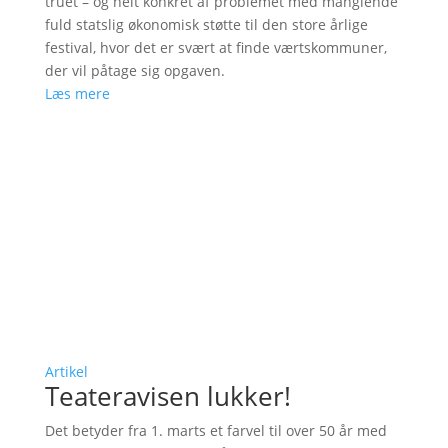
truet – og helt konkret af problemet med manglende
fuld statslig økonomisk støtte til den store årlige
festival, hvor det er svært at finde værtskommuner,
der vil påtage sig opgaven.
Læs mere
Artikel
Teateravisen lukker!
Det betyder fra 1. marts et farvel til over 50 år med