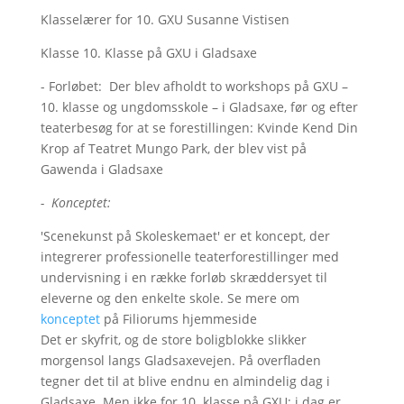
Klasselærer for 10. GXU Susanne Vistisen
Klasse 10. Klasse på GXU i Gladsaxe
- Forløbet: Der blev afholdt to workshops på GXU –
10. klasse og ungdomsskole – i Gladsaxe, før og efter
teaterbesøg for at se forestillingen: Kvinde Kend Din
Krop af Teatret Mungo Park, der blev vist på
Gawenda i Gladsaxe
- Konceptet:
'Scenekunst på Skoleskemaet' er et koncept, der
integrerer professionelle teaterforestillinger med
undervisning i en række forløb skræddersyet til
eleverne og den enkelte skole. Se mere om
konceptet
på Filiorums hjemmeside
Det er skyfrit, og de store boligblokke slikker
morgensol langs Gladsaxevejen. På overfladen
tegner det til at blive endnu en almindelig dag i
Gladsaxe. Men ikke for 10. klasse på GXU; i dag er