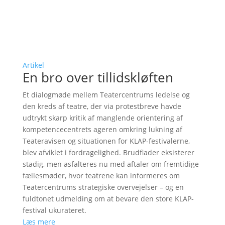
Artikel
En bro over tillidskløften
Et dialogmøde mellem Teatercentrums ledelse og
den kreds af teatre, der via protestbreve havde
udtrykt skarp kritik af manglende orientering af
kompetencecentrets ageren omkring lukning af
Teateravisen og situationen for KLAP-festivalerne,
blev afviklet i fordragelighed. Brudflader eksisterer
stadig, men asfalteres nu med aftaler om fremtidige
fællesmøder, hvor teatrene kan informeres om
Teatercentrums strategiske overvejelser – og en
fuldtonet udmelding om at bevare den store KLAP-
festival ukurateret.
Læs mere