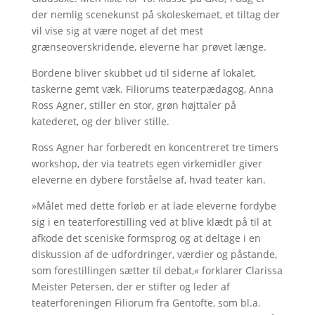
der nemlig scenekunst på skoleskemaet, et tiltag der
vil vise sig at være noget af det mest
grænseoverskridende, eleverne har prøvet længe.
Bordene bliver skubbet ud til siderne af lokalet,
taskerne gemt væk. Filiorums teaterpædagog, Anna
Ross Agner, stiller en stor, grøn højttaler på
katederet, og der bliver stille.
Ross Agner har forberedt en koncentreret tre timers
workshop, der via teatrets egen virkemidler giver
eleverne en dybere forståelse af, hvad teater kan.
»Målet med dette forløb er at lade eleverne fordybe
sig i en teaterforestilling ved at blive klædt på til at
afkode det sceniske formsprog og at deltage i en
diskussion af de udfordringer, værdier og påstande,
som forestillingen sætter til debat,« forklarer Clarissa
Meister Petersen, der er stifter og leder af
teaterforeningen Filiorum fra Gentofte, som bl.a.