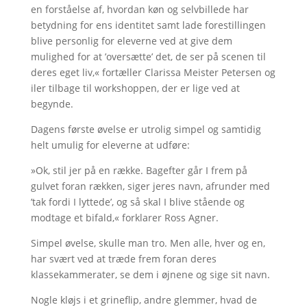
en forståelse af, hvordan køn og selvbillede har
betydning for ens identitet samt lade forestillingen
blive personlig for eleverne ved at give dem
mulighed for at ’oversætte’ det, de ser på scenen til
deres eget liv,« fortæller Clarissa Meister Petersen og
iler tilbage til workshoppen, der er lige ved at
begynde.
Dagens første øvelse er utrolig simpel og samtidig
helt umulig for eleverne at udføre:
»Ok, stil jer på en række. Bagefter går I frem på
gulvet foran rækken, siger jeres navn, afrunder med
’tak fordi I lyttede’, og så skal I blive stående og
modtage et bifald,« forklarer Ross Agner.
Simpel øvelse, skulle man tro. Men alle, hver og en,
har svært ved at træde frem foran deres
klassekammerater, se dem i øjnene og sige sit navn.
Nogle kløjs i et grineflip, andre glemmer, hvad de