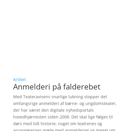
Artikel
Anmelderi på falderebet
Med Teateravisens snarlige lukning stopper det
omfangsrige anmelderi af børne- og ungdomsteater,
der har været den digitale nyhedsportals
hovedhjørnesten siden 2008. Det skal lige følges til
dørs med lidt historie; noget om teatrenes og
arrangørernes møde med anmelderiet og meget om