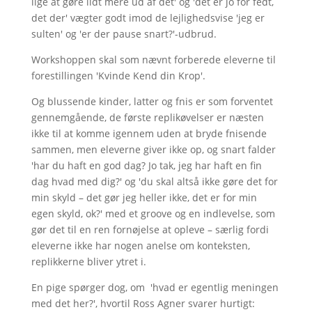
lige at gøre lidt mere ud af det' og 'det er jo for fedt,
det der' vægter godt imod de lejlighedsvise 'jeg er
sulten' og 'er der pause snart?'-udbrud.
Workshoppen skal som nævnt forberede eleverne til
forestillingen 'Kvinde Kend din Krop'.
Og blussende kinder, latter og fnis er som forventet
gennemgående, de første replikøvelser er næsten
ikke til at komme igennem uden at bryde fnisende
sammen, men eleverne giver ikke op, og snart falder
'har du haft en god dag? Jo tak, jeg har haft en fin
dag hvad med dig?' og 'du skal altså ikke gøre det for
min skyld – det gør jeg heller ikke, det er for min
egen skyld, ok?' med et groove og en indlevelse, som
gør det til en ren fornøjelse at opleve – særlig fordi
eleverne ikke har nogen anelse om konteksten,
replikkerne bliver ytret i.
En pige spørger dog, om 'hvad er egentlig meningen
med det her?', hvortil Ross Agner svarer hurtigt: