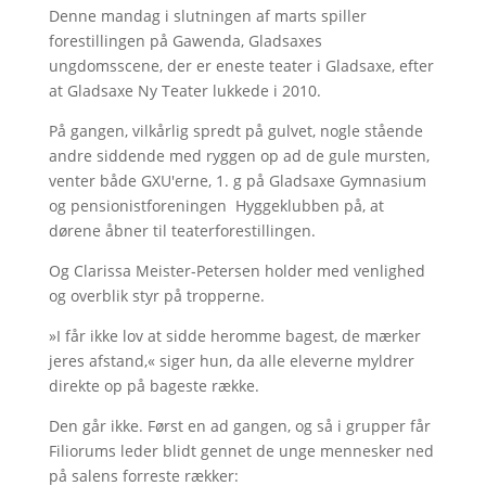
Denne mandag i slutningen af marts spiller
forestillingen på Gawenda, Gladsaxes
ungdomsscene, der er eneste teater i Gladsaxe, efter
at Gladsaxe Ny Teater lukkede i 2010.
På gangen, vilkårlig spredt på gulvet, nogle stående
andre siddende med ryggen op ad de gule mursten,
venter både GXU'erne, 1. g på Gladsaxe Gymnasium
og pensionistforeningen Hyggeklubben på, at
dørene åbner til teaterforestillingen.
Og Clarissa Meister-Petersen holder med venlighed
og overblik styr på tropperne.
»I får ikke lov at sidde heromme bagest, de mærker
jeres afstand,« siger hun, da alle eleverne myldrer
direkte op på bageste række.
Den går ikke. Først en ad gangen, og så i grupper får
Filiorums leder blidt gennet de unge mennesker ned
på salens forreste rækker: