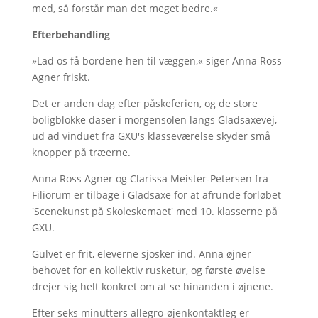
med, så forstår man det meget bedre.«
Efterbehandling
»Lad os få bordene hen til væggen,« siger Anna Ross
Agner friskt.
Det er anden dag efter påskeferien, og de store
boligblokke daser i morgensolen langs Gladsaxevej,
ud ad vinduet fra GXU's klasseværelse skyder små
knopper på træerne.
Anna Ross Agner og Clarissa Meister-Petersen fra
Filiorum er tilbage i Gladsaxe for at afrunde forløbet
'Scenekunst på Skoleskemaet' med 10. klasserne på
GXU.
Gulvet er frit, eleverne sjosker ind. Anna øjner
behovet for en kollektiv rusketur, og første øvelse
drejer sig helt konkret om at se hinanden i øjnene.
Efter seks minutters allegro-øjenkontaktleg er