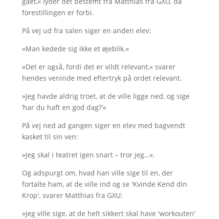
gået,« lyder det bestemt fra Matthias fra GXU, da
forestillingen er forbi.
På vej ud fra salen siger en anden elev:
»Man kedede sig ikke et øjeblik.«
»Det er også, fordi det er vildt relevant,« svarer
hendes veninde med eftertryk på ordet relevant.
»Jeg havde aldrig troet, at de ville ligge ned, og sige
’har du haft en god dag?’«
På vej ned ad gangen siger en elev med bagvendt
kasket til sin ven:
»Jeg skal i teatret igen snart – tror jeg…«.
Og adspurgt om, hvad han ville sige til en, der
fortalte ham, at de ville ind og se 'Kvinde Kend din
Krop', svarer Matthias fra GXU:
»Jeg ville sige, at de helt sikkert skal have 'workouten'