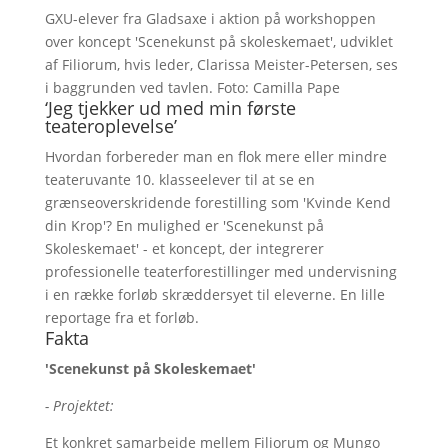
GXU-elever fra Gladsaxe i aktion på workshoppen
over koncept 'Scenekunst på skoleskemaet', udviklet
af Filiorum, hvis leder, Clarissa Meister-Petersen, ses
i baggrunden ved tavlen. Foto: Camilla Pape
‘Jeg tjekker ud med min første
teateroplevelse’
Hvordan forbereder man en flok mere eller mindre
teateruvante 10. klasseelever til at se en
grænseoverskridende forestilling som 'Kvinde Kend
din Krop'? En mulighed er 'Scenekunst på
Skoleskemaet' - et koncept, der integrerer
professionelle teaterforestillinger med undervisning
i en række forløb skræddersyet til eleverne. En lille
reportage fra et forløb.
Fakta
'Scenekunst på Skoleskemaet'
- Projektet:
Et konkret samarbejde mellem Filiorum og Mungo