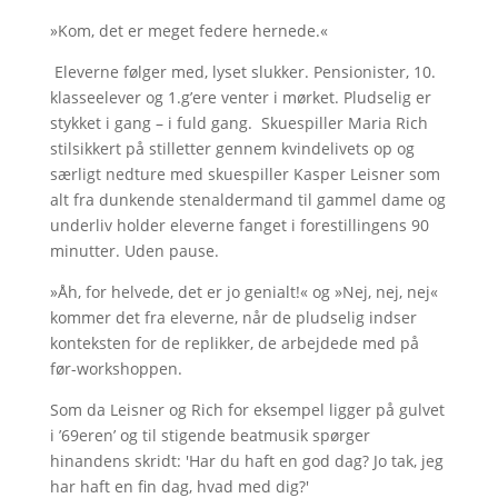
»Kom, det er meget federe hernede.«
Eleverne følger med, lyset slukker. Pensionister, 10.
klasseelever og 1.g’ere venter i mørket. Pludselig er
stykket i gang – i fuld gang. Skuespiller Maria Rich
stilsikkert på stilletter gennem kvindelivets op og
særligt nedture med skuespiller Kasper Leisner som
alt fra dunkende stenaldermand til gammel dame og
underliv holder eleverne fanget i forestillingens 90
minutter. Uden pause.
»Åh, for helvede, det er jo genialt!« og »Nej, nej, nej«
kommer det fra eleverne, når de pludselig indser
konteksten for de replikker, de arbejdede med på
før-workshoppen.
Som da Leisner og Rich for eksempel ligger på gulvet
i ’69eren’ og til stigende beatmusik spørger
hinandens skridt: 'Har du haft en god dag? Jo tak, jeg
har haft en fin dag, hvad med dig?'