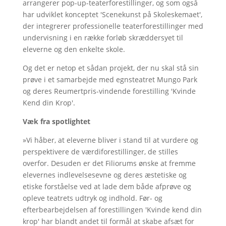
arrangerer pop-up-teaterforestillinger, og som også
har udviklet konceptet 'Scenekunst på Skoleskemaet',
der integrerer professionelle teaterforestillinger med
undervisning i en række forløb skræddersyet til
eleverne og den enkelte skole.
Og det er netop et sådan projekt, der nu skal stå sin
prøve i et samarbejde med egnsteatret Mungo Park
og deres Reumertpris-vindende forestilling 'Kvinde
Kend din Krop'.
Væk fra spotlightet
»Vi håber, at eleverne bliver i stand til at vurdere og
perspektivere de værdiforestillinger, de stilles
overfor. Desuden er det Filiorums ønske at fremme
elevernes indlevelsesevne og deres æstetiske og
etiske forståelse ved at lade dem både afprøve og
opleve teatrets udtryk og indhold. Før- og
efterbearbejdelsen af forestillingen 'Kvinde kend din
krop' har blandt andet til formål at skabe afsæt for