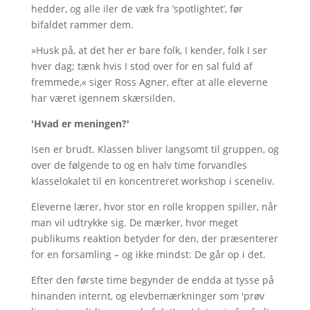
hedder, og alle iler de væk fra ’spotlightet’, før
bifaldet rammer dem.
»Husk på, at det her er bare folk, I kender, folk I ser
hver dag; tænk hvis I stod over for en sal fuld af
fremmede,« siger Ross Agner, efter at alle eleverne
har været igennem skærsilden.
'Hvad er meningen?'
Isen er brudt. Klassen bliver langsomt til gruppen, og
over de følgende to og en halv time forvandles
klasselokalet til en koncentreret workshop i sceneliv.
Eleverne lærer, hvor stor en rolle kroppen spiller, når
man vil udtrykke sig. De mærker, hvor meget
publikums reaktion betyder for den, der præsenterer
for en forsamling – og ikke mindst: De går op i det.
Efter den første time begynder de endda at tysse på
hinanden internt, og elevbemærkninger som 'prøv