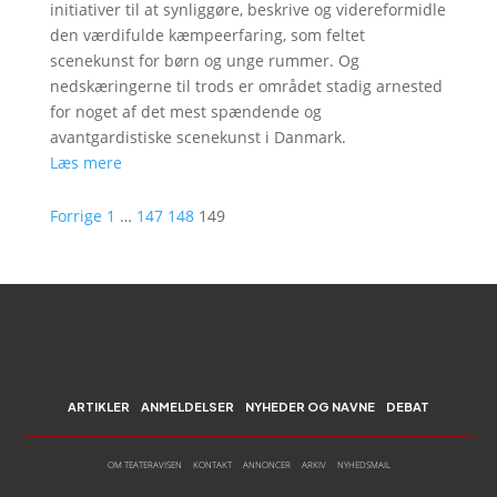
initiativer til at synliggøre, beskrive og videreformidle
den værdifulde kæmpeerfaring, som feltet
scenekunst for børn og unge rummer. Og
nedskæringerne til trods er området stadig arnested
for noget af det mest spændende og
avantgardistiske scenekunst i Danmark.
Læs mere
Forrige
1
…
147
148
149
ARTIKLER
ANMELDELSER
NYHEDER OG NAVNE
DEBAT
OM TEATERAVISEN
KONTAKT
ANNONCER
ARKIV
NYHEDSMAIL