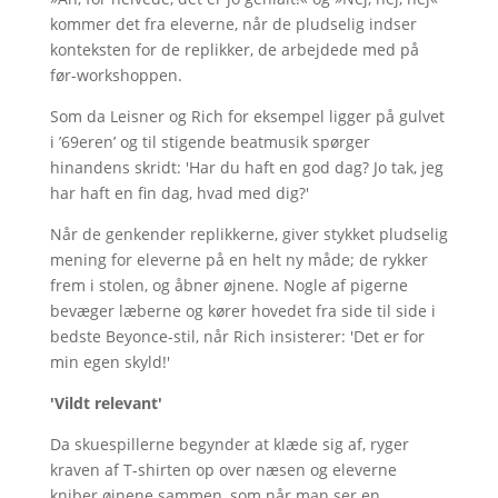
kommer det fra eleverne, når de pludselig indser
konteksten for de replikker, de arbejdede med på
før-workshoppen.
Som da Leisner og Rich for eksempel ligger på gulvet
i ’69eren’ og til stigende beatmusik spørger
hinandens skridt: 'Har du haft en god dag? Jo tak, jeg
har haft en fin dag, hvad med dig?'
Når de genkender replikkerne, giver stykket pludselig
mening for eleverne på en helt ny måde; de rykker
frem i stolen, og åbner øjnene. Nogle af pigerne
bevæger læberne og kører hovedet fra side til side i
bedste Beyonce-stil, når Rich insisterer: 'Det er for
min egen skyld!'
'Vildt relevant'
Da skuespillerne begynder at klæde sig af, ryger
kraven af T-shirten op over næsen og eleverne
kniber øjnene sammen, som når man ser en