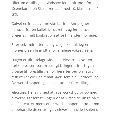
Filiorum er tilbage i Gladsaxe for at afrunde forløbet
'Scenekunst på Skoleskemaet' med 10. klasserne på
GXU.
Gulvet er frit, eleverne sjosker ind. Anna øjner
behovet for en kollektiv rusketur, og første øvelse
drejer sig helt konkret om at se hinanden i øjnene.
Efter seks minutters allegro-øjenkontaktleg er
morgendisen brændt af og smilene vokset frem.
Dagen er tilrettelagt sådan, at eleverne laver en
række øvelser, som kropsligt bringer erindringen
tilbage til forestillingen og herefter performativt
reflekterer over de tematikker, som blev indledt ved
før-workshoppen og oplevet under forestillingen.
Filiorums hensigt med at lave workshopforløb med
eleverne før forestillingen er at ’klæde de unge på’ til
at gå i teatret, mens efter-workshoppen handler om
at behandle de erfaringer, eleverne havde i salen ud