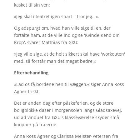
kasket til sin ven:
»Jeg skal i teatret igen snart – tror jeg…«.
Og adspurgt om, hvad han ville sige til en, der
fortalte ham, at de ville ind og se 'Kvinde Kend din
Krop', svarer Matthias fra GXU:
»Jeg ville sige, at de helt sikkert skal have 'workouten'
med, så forstår man det meget bedre.«
Efterbehandling
»Lad os få bordene hen til væggen,« siger Anna Ross
Agner friskt.
Det er anden dag efter påskeferien, og de store
boligblokke daser i morgensolen langs Gladsaxevej,
ud ad vinduet fra GXU's klasseværelse skyder små
knopper på træerne.
Anna Ross Agner og Clarissa Meister-Petersen fra