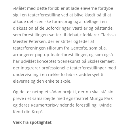
»Målet med dette forløb er at lade eleverne fordybe
sig i en teaterforestilling ved at blive klædt på til at
afkode det sceniske formsprog og at deltage i en
diskussion af de udfordringer, værdier og påstande,
som forestillingen sætter til debat,« forklarer Clarissa
Meister Petersen, der er stifter og leder af
teaterforeningen Filiorum fra Gentofte, som bl.a.
arrangerer pop-up-teaterforestillinger, og som også
har udviklet konceptet 'Scenekunst på Skoleskemaet',
der integrerer professionelle teaterforestillinger med
undervisning i en række forløb skræddersyet til
eleverne og den enkelte skole.
Og det er netop et sådan projekt, der nu skal stå sin
prøve i et samarbejde med egnsteatret Mungo Park
og deres Reumertpris-vindende forestilling 'Kvinde
Kend din Krop'.
Væk fra spotlightet