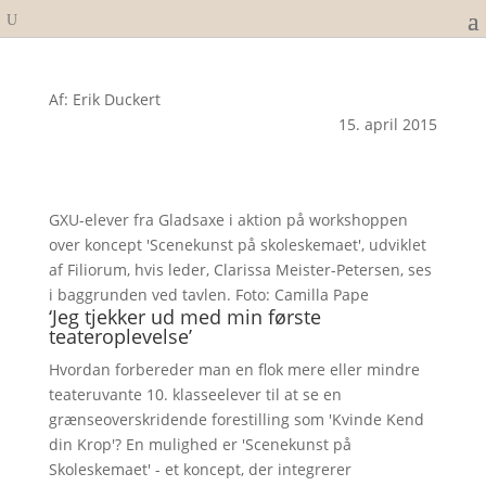
Af: Erik Duckert
15. april 2015
GXU-elever fra Gladsaxe i aktion på workshoppen
over koncept 'Scenekunst på skoleskemaet', udviklet
af Filiorum, hvis leder, Clarissa Meister-Petersen, ses
i baggrunden ved tavlen. Foto: Camilla Pape
‘Jeg tjekker ud med min første
teateroplevelse’
Hvordan forbereder man en flok mere eller mindre
teateruvante 10. klasseelever til at se en
grænseoverskridende forestilling som 'Kvinde Kend
din Krop'? En mulighed er 'Scenekunst på
Skoleskemaet' - et koncept, der integrerer