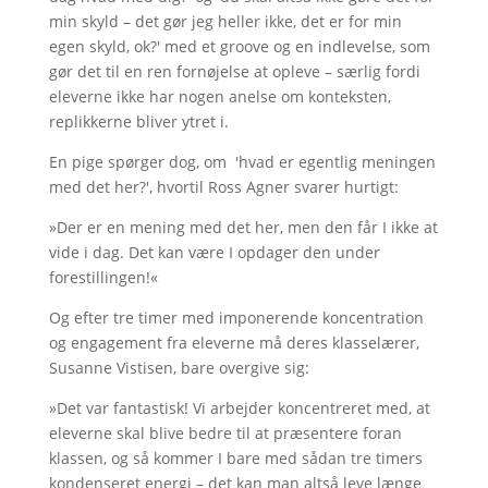
min skyld – det gør jeg heller ikke, det er for min
egen skyld, ok?' med et groove og en indlevelse, som
gør det til en ren fornøjelse at opleve – særlig fordi
eleverne ikke har nogen anelse om konteksten,
replikkerne bliver ytret i.
En pige spørger dog, om 'hvad er egentlig meningen
med det her?', hvortil Ross Agner svarer hurtigt:
»Der er en mening med det her, men den får I ikke at
vide i dag. Det kan være I opdager den under
forestillingen!«
Og efter tre timer med imponerende koncentration
og engagement fra eleverne må deres klasselærer,
Susanne Vistisen, bare overgive sig:
»Det var fantastisk! Vi arbejder koncentreret med, at
eleverne skal blive bedre til at præsentere foran
klassen, og så kommer I bare med sådan tre timers
kondenseret energi – det kan man altså leve længe