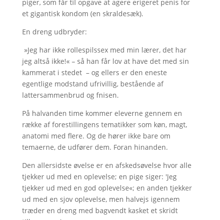
piger, som får til opgave at agere erigeret penis for
et gigantisk kondom (en skraldesæk).
En dreng udbryder:
»Jeg har ikke rollespilssex med min lærer, det har
jeg altså ikke!« – så han får lov at have det med sin
kammerat i stedet – og ellers er den eneste
egentlige modstand ufrivillig, bestående af
lattersammenbrud og fnisen.
På halvanden time kommer eleverne gennem en
række af forestillingens tematikker som køn, magt,
anatomi med flere. Og de hører ikke bare om
temaerne, de udfører dem. Foran hinanden.
Den allersidste øvelse er en afskedsøvelse hvor alle
tjekker ud med en oplevelse; en pige siger: 'Jeg
tjekker ud med en god oplevelse«; en anden tjekker
ud med en sjov oplevelse, men halvejs igennem
træder en dreng med bagvendt kasket et skridt