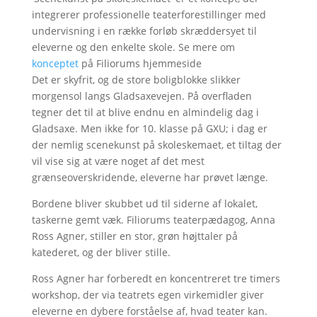
integrerer professionelle teaterforestillinger med
undervisning i en række forløb skræddersyet til
eleverne og den enkelte skole. Se mere om
konceptet
på Filiorums hjemmeside
Det er skyfrit, og de store boligblokke slikker
morgensol langs Gladsaxevejen. På overfladen
tegner det til at blive endnu en almindelig dag i
Gladsaxe. Men ikke for 10. klasse på GXU; i dag er
der nemlig scenekunst på skoleskemaet, et tiltag der
vil vise sig at være noget af det mest
grænseoverskridende, eleverne har prøvet længe.
Bordene bliver skubbet ud til siderne af lokalet,
taskerne gemt væk. Filiorums teaterpædagog, Anna
Ross Agner, stiller en stor, grøn højttaler på
katederet, og der bliver stille.
Ross Agner har forberedt en koncentreret tre timers
workshop, der via teatrets egen virkemidler giver
eleverne en dybere forståelse af, hvad teater kan.