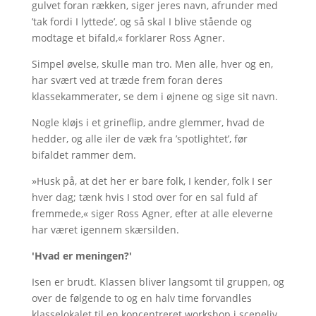
gulvet foran rækken, siger jeres navn, afrunder med
’tak fordi I lyttede’, og så skal I blive stående og
modtage et bifald,« forklarer Ross Agner.
Simpel øvelse, skulle man tro. Men alle, hver og en,
har svært ved at træde frem foran deres
klassekammerater, se dem i øjnene og sige sit navn.
Nogle kløjs i et grineflip, andre glemmer, hvad de
hedder, og alle iler de væk fra ’spotlightet’, før
bifaldet rammer dem.
»Husk på, at det her er bare folk, I kender, folk I ser
hver dag; tænk hvis I stod over for en sal fuld af
fremmede,« siger Ross Agner, efter at alle eleverne
har været igennem skærsilden.
'Hvad er meningen?'
Isen er brudt. Klassen bliver langsomt til gruppen, og
over de følgende to og en halv time forvandles
klasselokalet til en koncentreret workshop i sceneliv.