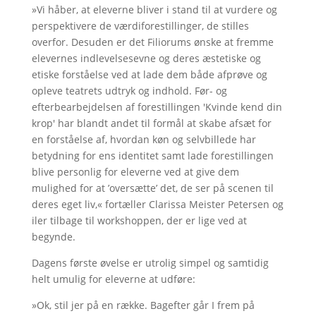
»Vi håber, at eleverne bliver i stand til at vurdere og
perspektivere de værdiforestillinger, de stilles
overfor. Desuden er det Filiorums ønske at fremme
elevernes indlevelsesevne og deres æstetiske og
etiske forståelse ved at lade dem både afprøve og
opleve teatrets udtryk og indhold. Før- og
efterbearbejdelsen af forestillingen 'Kvinde kend din
krop' har blandt andet til formål at skabe afsæt for
en forståelse af, hvordan køn og selvbillede har
betydning for ens identitet samt lade forestillingen
blive personlig for eleverne ved at give dem
mulighed for at ’oversætte’ det, de ser på scenen til
deres eget liv,« fortæller Clarissa Meister Petersen og
iler tilbage til workshoppen, der er lige ved at
begynde.
Dagens første øvelse er utrolig simpel og samtidig
helt umulig for eleverne at udføre:
»Ok, stil jer på en række. Bagefter går I frem på