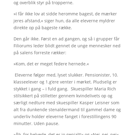
og overblik styr på tropperne.
»I får ikke lov at sidde heromme bagest, de mærker
jeres afstand,« siger hun, da alle eleverne myldrer
direkte op på bageste række.
Den går ikke. Først en ad gangen, og så i grupper får
Filiorums leder blidt gennet de unge mennesker ned
på salens forreste rækker:
»Kom, det er meget federe hernede.«
Eleverne følger med, lyset slukker. Pensionister, 10.
klasseelever og 1.g’ere venter i mørket. Pludselig er
stykket i gang – i fuld gang. Skuespiller Maria Rich
stilsikkert på stilletter gennem kvindelivets op og
særligt nedture med skuespiller Kasper Leisner som
alt fra dunkende stenaldermand til gammel dame og
underliv holder eleverne fanget i forestillingens 90
minutter. Uden pause.
»Åh, for helvede, det er jo genialt!« og »Nej, nej, nej«