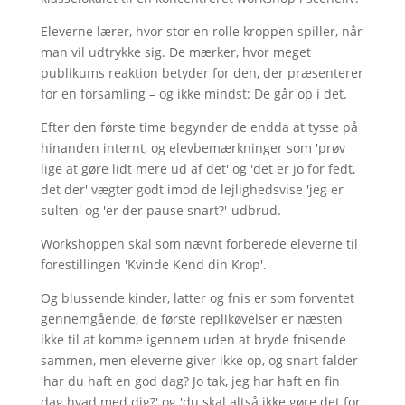
Eleverne lærer, hvor stor en rolle kroppen spiller, når
man vil udtrykke sig. De mærker, hvor meget
publikums reaktion betyder for den, der præsenterer
for en forsamling – og ikke mindst: De går op i det.
Efter den første time begynder de endda at tysse på
hinanden internt, og elevbemærkninger som 'prøv
lige at gøre lidt mere ud af det' og 'det er jo for fedt,
det der' vægter godt imod de lejlighedsvise 'jeg er
sulten' og 'er der pause snart?'-udbrud.
Workshoppen skal som nævnt forberede eleverne til
forestillingen 'Kvinde Kend din Krop'.
Og blussende kinder, latter og fnis er som forventet
gennemgående, de første replikøvelser er næsten
ikke til at komme igennem uden at bryde fnisende
sammen, men eleverne giver ikke op, og snart falder
'har du haft en god dag? Jo tak, jeg har haft en fin
dag hvad med dig?' og 'du skal altså ikke gøre det for