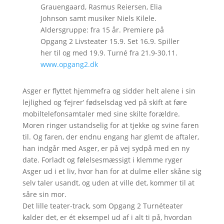
Grauengaard, Rasmus Reiersen, Elia
Johnson samt musiker Niels Kilele.
Aldersgruppe: fra 15 år. Premiere på
Opgang 2 Livsteater 15.9. Set 16.9. Spiller
her til og med 19.9. Turné fra 21.9-30.11.
www.opgang2.dk
Asger er flyttet hjemmefra og sidder helt alene i sin
lejlighed og ‘fejrer’ fødselsdag ved på skift at føre
mobiltelefonsamtaler med sine skilte forældre.
Moren ringer ustandselig for at tjekke og svine faren
til. Og faren, der endnu engang har glemt de aftaler,
han indgår med Asger, er på vej sydpå med en ny
date. Forladt og følelsesmæssigt i klemme ryger
Asger ud i et liv, hvor han for at dulme eller skåne sig
selv taler usandt, og uden at ville det, kommer til at
såre sin mor.
Det lille teater-track, som Opgang 2 Turnéteater
kalder det, er ét eksempel ud af i alt ti på, hvordan