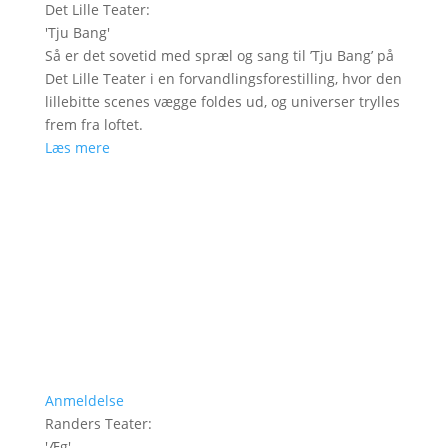
Det Lille Teater
:
'
Tju Bang
'
Så er det sovetid med spræl og sang til ’Tju Bang’ på
Det Lille Teater i en forvandlingsforestilling, hvor den
lillebitte scenes vægge foldes ud, og universer trylles
frem fra loftet.
Læs mere
Anmeldelse
Randers Teater
:
'
Æg
'