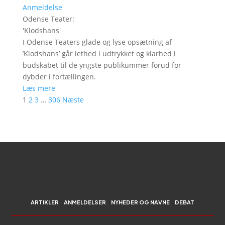
Anmeldelse
Odense Teater
:
'
Klodshans
'
I Odense Teaters glade og lyse opsætning af
’Klodshans’ går lethed i udtrykket og klarhed i
budskabet til de yngste publikummer forud for
dybder i fortællingen.
Læs mere
1
2
3
…
306
Næste
ARTIKLER
ANMELDELSER
NYHEDER OG NAVNE
DEBAT