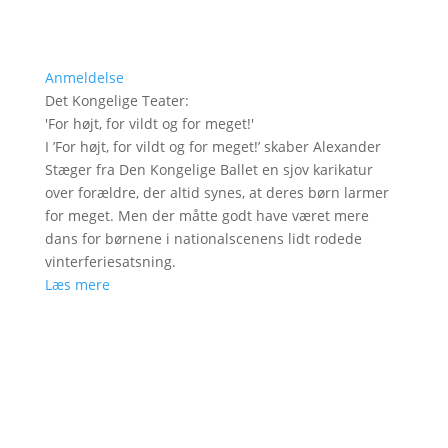
Anmeldelse
Det Kongelige Teater
:
'
For højt, for vildt og for meget!
'
I ’For højt, for vildt og for meget!’ skaber Alexander
Stæger fra Den Kongelige Ballet en sjov karikatur
over forældre, der altid synes, at deres børn larmer
for meget. Men der måtte godt have været mere
dans for børnene i nationalscenens lidt rodede
vinterferiesatsning.
Læs mere