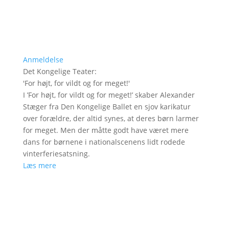
Anmeldelse
Det Kongelige Teater
:
'
For højt, for vildt og for meget!
'
I ’For højt, for vildt og for meget!’ skaber Alexander
Stæger fra Den Kongelige Ballet en sjov karikatur
over forældre, der altid synes, at deres børn larmer
for meget. Men der måtte godt have været mere
dans for børnene i nationalscenens lidt rodede
vinterferiesatsning.
Læs mere