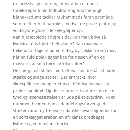
ekspressive gestaltning af hvordan et dansk
forældrepar til en fodbolddreng fuldstændigt
båtnakkedumt tackler Muhammeds fars væremåde,
som reelt er helt harmløs, modsat de grove, platte og
voldsfyldte gloser de selv galper op.
Kan hjertet sidde i højre side? Kan man blive så
kynisk at ens hjerte helt visner? Kan man være
bekendt at tage imod en hidsig dyr jakke fra sin mor,
når en fuld polak tigger lige for næsen af en og
massevis af små børn i Afrika sulter?
De spørgsmål stilles i en helhed, som består af både
stærke og svage scener. Der er tracks, hvor
skuespillerne mangler et nyk i håndværksmæssig
professionalitet. Og der er numre hvor teksten er ret
tynd og iscenesættelsen er ude på et overdrev. Fx et
nummer, hvor en dansk dannebrogsfarvet guide
storker rundt og fremviser danske seværdigheder for
en sortskægget araber, en afrikansk bredbaget
kvinde og en muslim i burka.