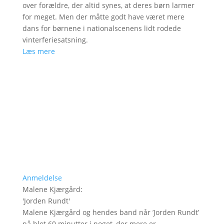
over forældre, der altid synes, at deres børn larmer
for meget. Men der måtte godt have været mere
dans for børnene i nationalscenens lidt rodede
vinterferiesatsning.
Læs mere
Anmeldelse
Malene Kjærgård
:
'
Jorden Rundt
'
Malene Kjærgård og hendes band når ’Jorden Rundt’
på blot 60 minutter i noget, der mere er