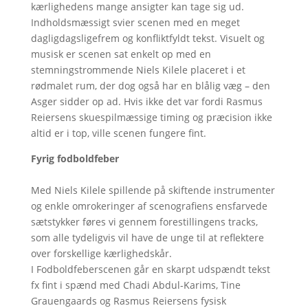
kærlighedens mange ansigter kan tage sig ud.
Indholdsmæssigt svier scenen med en meget
dagligdagsligefrem og konfliktfyldt tekst. Visuelt og
musisk er scenen sat enkelt op med en
stemningstrommende Niels Kilele placeret i et
rødmalet rum, der dog også har en blålig væg – den
Asger sidder op ad. Hvis ikke det var fordi Rasmus
Reiersens skuespilmæssige timing og præcision ikke
altid er i top, ville scenen fungere fint.
Fyrig fodboldfeber
Med Niels Kilele spillende på skiftende instrumenter
og enkle omrokeringer af scenografiens ensfarvede
sætstykker føres vi gennem forestillingens tracks,
som alle tydeligvis vil have de unge til at reflektere
over forskellige kærlighedskår.
I Fodboldfeberscenen går en skarpt udspændt tekst
fx fint i spænd med Chadi Abdul-Karims, Tine
Grauengaards og Rasmus Reiersens fysisk