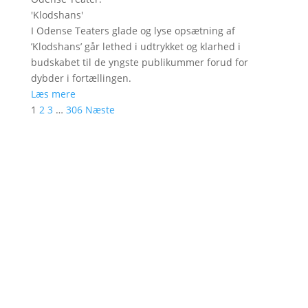
'
Klodshans
'
I Odense Teaters glade og lyse opsætning af
’Klodshans’ går lethed i udtrykket og klarhed i
budskabet til de yngste publikummer forud for
dybder i fortællingen.
Læs mere
1
2
3
…
306
Næste