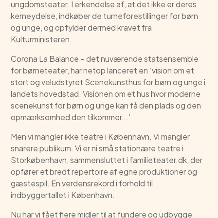
ungdomsteater. I erkendelse af, at det ikke er deres
kerneydelse, indkøber de turneforestillinger for børn
og unge, og opfylder dermed kravet fra
Kulturministeren.
Corona La Balance – det nuværende statsensemble
for børneteater, har netop lanceret en ‘vision om et
stort og veludstyret Scenekunsthus for børn og unge i
landets hovedstad. Visionen om et hus hvor moderne
scenekunst for børn og unge kan få den plads og den
opmærksomhed den tilkommer,..’
Men vi mangler ikke teatre i København. Vi mangler
snarere publikum. Vi er ni små stationære teatre i
Storkøbenhavn, sammensluttet i familieteater.dk, der
opfører et bredt repertoire af egne produktioner og
gæstespil. En verdensrekord i forhold til
indbyggertallet i København.
Nu har vi fået flere midler til at fundere og udbygge