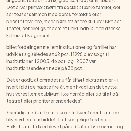
ungdomsteatret i så høj grad, som det er tilfældet.
Det bliver primært børn fra socialt stærke familier, der
ser teater sammen med deres forældre eller
bedsteforældre, mens børn fra andre kulturer ikke ser
teater, der eller giver dem et unikt indblik i den danske
kulturs etik og moral.
billetfordelingen mellem institutioner og familier har
udviklet sig således at 62 pct. i 1998 blev solgt til
institutioner. I 2005, 46 pct. og i 2007 var
institutionsandelen nede på 38 pct.
Det er godt, at området nu får tilført ekstra midler – i
hvert fald i de næste fire år, men hvad kan det nytte,
hvis vores kernepublikum ikke har råd eller tid til at gå i
teatret eller prioriterer anderledes?
Samtidig med, at færre skoler frekventerer teatrene,
bliver vi flere om biddet. Det kongelige teater og
Folketeatret.dk er blevet påbudt at opføre børne- og