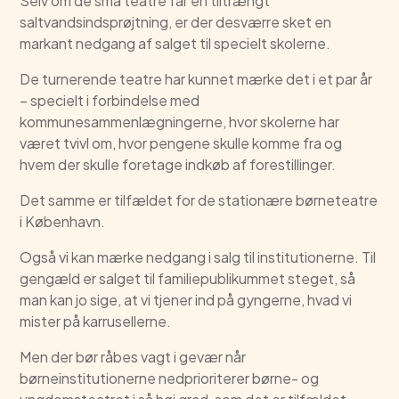
Selv om de små teatre får en tiltrængt
saltvandsindsprøjtning, er der desværre sket en
markant nedgang af salget til specielt skolerne.
De turnerende teatre har kunnet mærke det i et par år
– specielt i forbindelse med
kommunesammenlægningerne, hvor skolerne har
været tvivl om, hvor pengene skulle komme fra og
hvem der skulle foretage indkøb af forestillinger.
Det samme er tilfældet for de stationære børneteatre
i København.
Også vi kan mærke nedgang i salg til institutionerne. Til
gengæld er salget til familiepublikummet steget, så
man kan jo sige, at vi tjener ind på gyngerne, hvad vi
mister på karrusellerne.
Men der bør råbes vagt i gevær når
børneinstitutionerne nedprioriterer børne- og