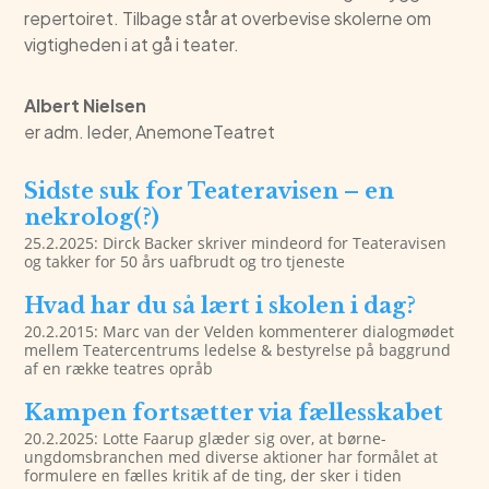
repertoiret. Tilbage står at overbevise skolerne om
vigtigheden i at gå i teater.
Albert Nielsen
er adm. leder, AnemoneTeatret
Sidste suk for Teateravisen – en
nekrolog(?)
25.2.2025: Dirck Backer skriver mindeord for Teateravisen
og takker for 50 års uafbrudt og tro tjeneste
Hvad har du så lært i skolen i dag?
20.2.2015: Marc van der Velden kommenterer dialogmødet
mellem Teatercentrums ledelse & bestyrelse på baggrund
af en række teatres opråb
Kampen fortsætter via fællesskabet
20.2.2025: Lotte Faarup glæder sig over, at børne-
ungdomsbranchen med diverse aktioner har formålet at
formulere en fælles kritik af de ting, der sker i tiden