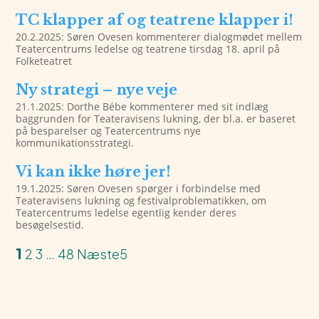
TC klapper af og teatrene klapper i!
20.2.2025: Søren Ovesen kommenterer dialogmødet mellem
Teatercentrums ledelse og teatrene tirsdag 18. april på
Folketeatret
Ny strategi – nye veje
21.1.2025: Dorthe Bébe kommenterer med sit indlæg
baggrunden for Teateravisens lukning, der bl.a. er baseret
på besparelser og Teatercentrums nye
kommunikationsstrategi.
Vi kan ikke høre jer!
19.1.2025: Søren Ovesen spørger i forbindelse med
Teateravisens lukning og festivalproblematikken, om
Teatercentrums ledelse egentlig kender deres
besøgelsestid.
1
2
3
…
48
Næste