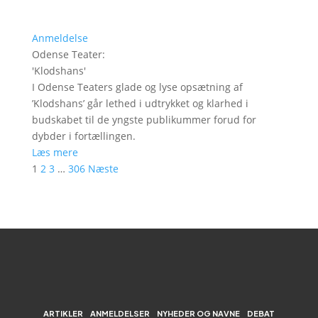
Anmeldelse
Odense Teater
:
'
Klodshans
'
I Odense Teaters glade og lyse opsætning af
’Klodshans’ går lethed i udtrykket og klarhed i
budskabet til de yngste publikummer forud for
dybder i fortællingen.
Læs mere
1
2
3
…
306
Næste
ARTIKLER
ANMELDELSER
NYHEDER OG NAVNE
DEBAT