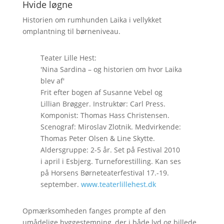
Hvide løgne
Historien om rumhunden Laika i vellykket
omplantning til børneniveau.
Teater Lille Hest:
'Nina Sardina – og historien om hvor Laika
blev af'
Frit efter bogen af Susanne Vebel og
Lillian Brøgger. Instruktør: Carl Press.
Komponist: Thomas Hass Christensen.
Scenograf: Miroslav Zlotnik. Medvirkende:
Thomas Peter Olsen & Line Skytte.
Aldersgruppe: 2-5 år. Set på Festival 2010
i april i Esbjerg. Turneforestilling. Kan ses
på Horsens Børneteaterfestival 17.-19.
september.
www.teaterlillehest.dk
Opmærksomheden fanges prompte af den
umådelige hyggestemning, der i både lyd og billede