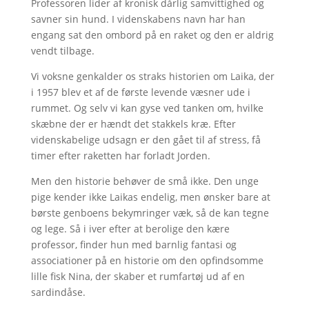
Professoren lider af kronisk dårlig samvittighed og
savner sin hund. I videnskabens navn har han
engang sat den ombord på en raket og den er aldrig
vendt tilbage.
Vi voksne genkalder os straks historien om Laika, der
i 1957 blev et af de første levende væsner ude i
rummet. Og selv vi kan gyse ved tanken om, hvilke
skæbne der er hændt det stakkels kræ. Efter
videnskabelige udsagn er den gået til af stress, få
timer efter raketten har forladt Jorden.
Men den historie behøver de små ikke. Den unge
pige kender ikke Laikas endelig, men ønsker bare at
børste genboens bekymringer væk, så de kan tegne
og lege. Så i iver efter at berolige den kære
professor, finder hun med barnlig fantasi og
associationer på en historie om den opfindsomme
lille fisk Nina, der skaber et rumfartøj ud af en
sardindåse.