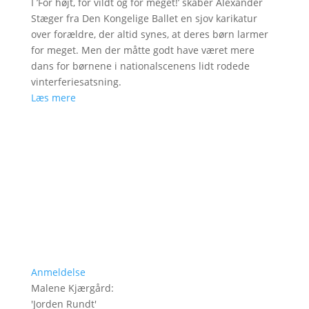
I ’For højt, for vildt og for meget!’ skaber Alexander
Stæger fra Den Kongelige Ballet en sjov karikatur
over forældre, der altid synes, at deres børn larmer
for meget. Men der måtte godt have været mere
dans for børnene i nationalscenens lidt rodede
vinterferiesatsning.
Læs mere
Anmeldelse
Malene Kjærgård
:
'
Jorden Rundt
'