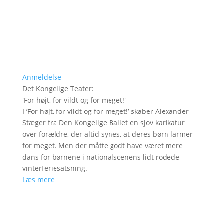
Anmeldelse
Det Kongelige Teater
:
'
For højt, for vildt og for meget!
'
I ’For højt, for vildt og for meget!’ skaber Alexander
Stæger fra Den Kongelige Ballet en sjov karikatur
over forældre, der altid synes, at deres børn larmer
for meget. Men der måtte godt have været mere
dans for børnene i nationalscenens lidt rodede
vinterferiesatsning.
Læs mere