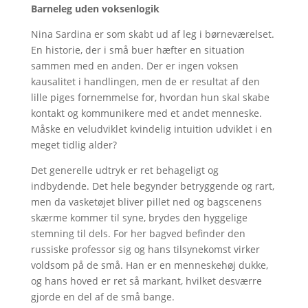
Barneleg uden voksenlogik
Nina Sardina er som skabt ud af leg i børneværelset.
En historie, der i små buer hæfter en situation
sammen med en anden. Der er ingen voksen
kausalitet i handlingen, men de er resultat af den
lille piges fornemmelse for, hvordan hun skal skabe
kontakt og kommunikere med et andet menneske.
Måske en veludviklet kvindelig intuition udviklet i en
meget tidlig alder?
Det generelle udtryk er ret behageligt og
indbydende. Det hele begynder betryggende og rart,
men da vasketøjet bliver pillet ned og bagscenens
skærme kommer til syne, brydes den hyggelige
stemning til dels. For her bagved befinder den
russiske professor sig og hans tilsynekomst virker
voldsom på de små. Han er en menneskehøj dukke,
og hans hoved er ret så markant, hvilket desværre
gjorde en del af de små bange.