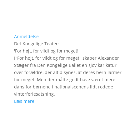
Anmeldelse
Det Kongelige Teater
:
'
For højt, for vildt og for meget!
'
I ’For højt, for vildt og for meget!’ skaber Alexander
Stæger fra Den Kongelige Ballet en sjov karikatur
over forældre, der altid synes, at deres børn larmer
for meget. Men der måtte godt have været mere
dans for børnene i nationalscenens lidt rodede
vinterferiesatsning.
Læs mere