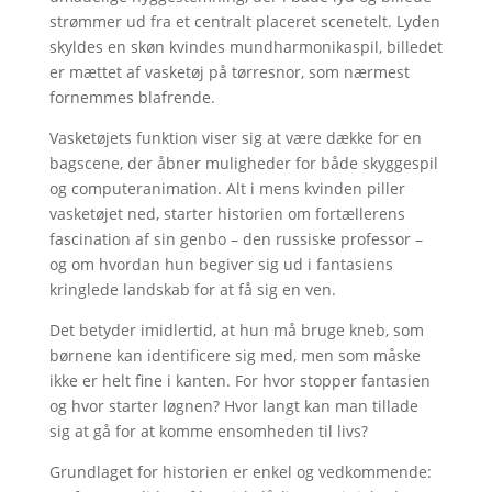
strømmer ud fra et centralt placeret scenetelt. Lyden
skyldes en skøn kvindes mundharmonikaspil, billedet
er mættet af vasketøj på tørresnor, som nærmest
fornemmes blafrende.
Vasketøjets funktion viser sig at være dække for en
bagscene, der åbner muligheder for både skyggespil
og computeranimation. Alt i mens kvinden piller
vasketøjet ned, starter historien om fortællerens
fascination af sin genbo – den russiske professor –
og om hvordan hun begiver sig ud i fantasiens
kringlede landskab for at få sig en ven.
Det betyder imidlertid, at hun må bruge kneb, som
børnene kan identificere sig med, men som måske
ikke er helt fine i kanten. For hvor stopper fantasien
og hvor starter løgnen? Hvor langt kan man tillade
sig at gå for at komme ensomheden til livs?
Grundlaget for historien er enkel og vedkommende: