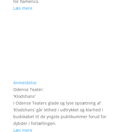
for flamenco.
Læs mere
Anmeldelse
Odense Teater
:
'
Klodshans
'
I Odense Teaters glade og lyse opsætning af
’Klodshans’ går lethed i udtrykket og klarhed i
budskabet til de yngste publikummer forud for
dybder i fortællingen.
Læs mere