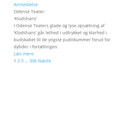
Anmeldelse
Odense Teater
:
'
Klodshans
'
I Odense Teaters glade og lyse opsætning af
’Klodshans’ går lethed i udtrykket og klarhed i
budskabet til de yngste publikummer forud for
dybder i fortællingen.
Læs mere
1
2
3
…
306
Næste