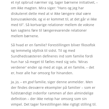
et nyt opbrud nærmer sig, tager børnene initiativet, –
om ikke magten. Mira siger: ”Hans og jeg har
diskuteret dette med at vi ikke længere skal være
bonussøskende, og vi er kommet til, at det går vi ikke
med til”. Så kortvarige relationer mellem de voksne
kan sagtens føre til længerevarende relationer
mellem børnene.
Så hvad er en familie? Forestillingen bliver filosofisk
og temmelig idyllisk til sidst. Til og med
Sundhedssøsteren defineres ind som familie fordi
hun har så meget til fælles med sig selv. 'Miras
verdener' ender op med at sige, at en familie, – det
er, hvor alle har omsorg for hinanden.
Ja, jo, – en
god
familie, siger denne anmelder. Men
der findes desværre eksempler på familier – som er
fuldstændigt indenfor rammen af den almindelige
definition – der ikke netop har omsorg som sin
vimpel. Det tager forestillingen ikke rigtigt stilling til.