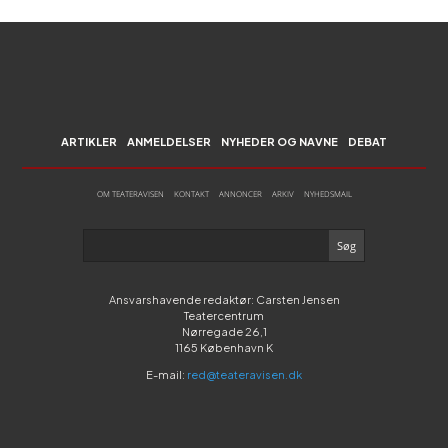
ARTIKLER
ANMELDELSER
NYHEDER OG NAVNE
DEBAT
OM TEATERAVISEN
KONTAKT
ANNONCER
ARKIV
NYHEDSMAIL
Ansvarshavende redaktør: Carsten Jensen
Teatercentrum
Nørregade 26,1
1165 København K
E-mail:
red@teateravisen.dk