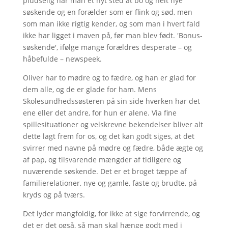
pludselig har man et nyt sted at bo og helt nye
søskende og en forælder som er flink og sød, men
som man ikke rigtig kender, og som man i hvert fald
ikke har ligget i maven på, før man blev født. 'Bonus-
søskende', ifølge mange forældres desperate – og
håbefulde – newspeek.
Oliver har to mødre og to fædre, og han er glad for
dem alle, og de er glade for ham. Mens
Skolesundhedssøsteren på sin side hverken har det
ene eller det andre, for hun er alene. Via fine
spillesituationer og velskrevne bekendelser bliver alt
dette lagt frem for os, og det kan godt siges, at det
svirrer med navne på mødre og fædre, både ægte og
af pap, og tilsvarende mængder af tidligere og
nuværende søskende. Det er et broget tæppe af
familierelationer, nye og gamle, faste og brudte, på
kryds og på tværs.
Det lyder mangfoldig, for ikke at sige forvirrende, og
det er det også, så man skal hænge godt med i