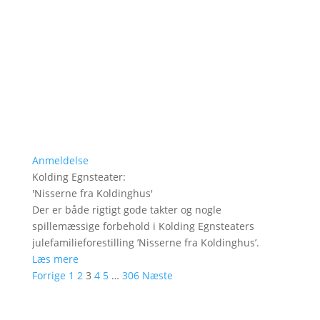
Anmeldelse
Kolding Egnsteater
:
'
Nisserne fra Koldinghus
'
Der er både rigtigt gode takter og nogle
spillemæssige forbehold i Kolding Egnsteaters
julefamilieforestilling ’Nisserne fra Koldinghus’.
Læs mere
Forrige
1
2
3
4
5
…
306
Næste