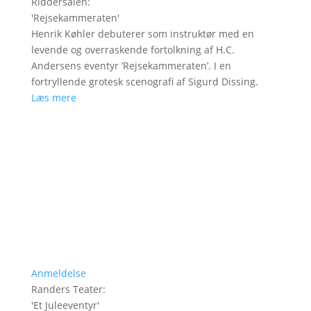
Riddersalen
:
'
Rejsekammeraten
'
Henrik Køhler debuterer som instruktør med en
levende og overraskende fortolkning af H.C.
Andersens eventyr ’Rejsekammeraten’. I en
fortryllende grotesk scenografi af Sigurd Dissing.
Læs mere
Anmeldelse
Randers Teater
:
'
Et Juleeventyr
'