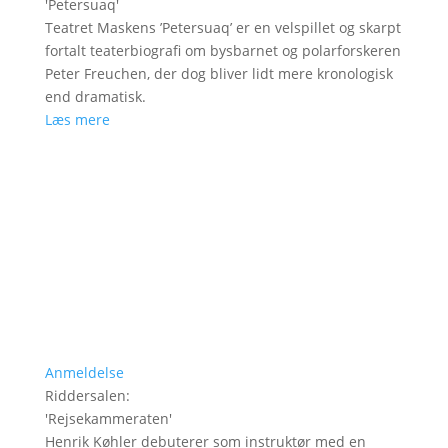
'
Petersuaq
'
Teatret Maskens ’Petersuaq’ er en velspillet og skarpt
fortalt teaterbiografi om bysbarnet og polarforskeren
Peter Freuchen, der dog bliver lidt mere kronologisk
end dramatisk.
Læs mere
Anmeldelse
Riddersalen
:
'
Rejsekammeraten
'
Henrik Køhler debuterer som instruktør med en