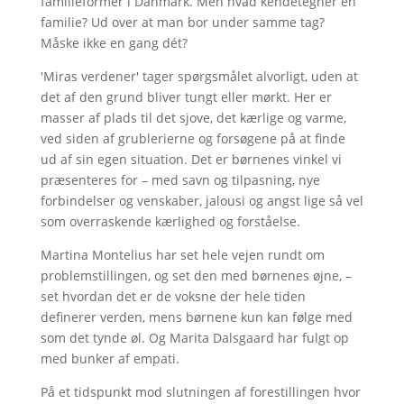
familieformer i Danmark. Men hvad kendetegner en
familie? Ud over at man bor under samme tag?
Måske ikke en gang dét?
'Miras verdener' tager spørgsmålet alvorligt, uden at
det af den grund bliver tungt eller mørkt. Her er
masser af plads til det sjove, det kærlige og varme,
ved siden af grublerierne og forsøgene på at finde
ud af sin egen situation. Det er børnenes vinkel vi
præsenteres for – med savn og tilpasning, nye
forbindelser og venskaber, jalousi og angst lige så vel
som overraskende kærlighed og forståelse.
Martina Montelius har set hele vejen rundt om
problemstillingen, og set den med børnenes øjne, –
set hvordan det er de voksne der hele tiden
definerer verden, mens børnene kun kan følge med
som det tynde øl. Og Marita Dalsgaard har fulgt op
med bunker af empati.
På et tidspunkt mod slutningen af forestillingen hvor