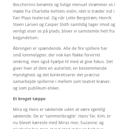
Boccherinis berømte og livlige menuet strømmer os i
møde fra Charlotte Kehlets violin, idet vi træder ind i
Fair Plays teatersal. Og når Lotte Bergstrøm, Henrik
Steen Larsen og Casper Sloth samtidig tager imod og
venligt viser os på plads, bliver vi samstemte helt fra
begyndelsen.
Åbningen er spændende. Alle de fire spillere har
små lommelygter, der nok kan flakke forvirret
omkring, men også hjælpe til med at give fokus. Det
giver hver af dem en autoritet, en bestemmende
myndighed, og det konkretiserer det præcise
samarbejde spillerne i mellem som teatret kræver,
og som publikum elsker.
Et broget tæppe
Mira og Hans er søskende uden at være
egentlig
søskende. De er 'sammenbragte'. Hans’ far, Kim, er
nu blevet kæreste med Miras mor, Suzanne, og