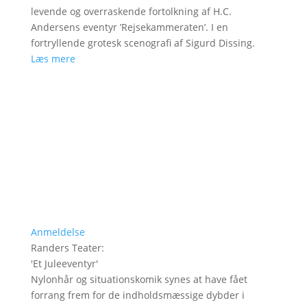
levende og overraskende fortolkning af H.C.
Andersens eventyr ’Rejsekammeraten’. I en
fortryllende grotesk scenografi af Sigurd Dissing.
Læs mere
Anmeldelse
Randers Teater
:
'
Et Juleeventyr
'
Nylonhår og situationskomik synes at have fået
forrang frem for de indholdsmæssige dybder i