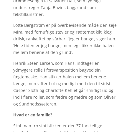
drømmeseng à la Salvador Dali, som tydeligt
understreger Tanja Bovins baggrund som
tekstilkunstner.
Lotte Bergstrøm er på overbevisende måde den seje
Mira, med fornuftige støvler og rødternet kilt, klog,
drilsk, rapkæftet og sårbar. 'Jeg er bange', siger hun.
'Hele tiden er jeg bange, men jeg stikker ikke halen
mellem benene af den grund'.
Henrik Steen Larsen, som Hans, indtager en
ydmygere rolle i forsvarsposition bagved sin
fægtemaske. Han stikker halen mellem benene
længe, men vifter flot og modigt med den til sidst.
Casper Sloth og Charlotte Kehlet går smidigt ud og
ind i flere roller, som fædre og mødre og som Oliver
og Sundhedssøsteren.
Hvad er en familie?
Skal man tro statistikken er der 37 forskellige