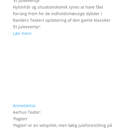
'
Et Juleeventyr
'
Nylonhår og situationskomik synes at have fået
forrang frem for de indholdsmæssige dybder i
Randers Teaters opdatering af den gamle klassiker
’Et Juleeventyr’.
Læs mere
Anmeldelse
Aarhus Teater
:
'
Pagten
'
’Pagten’ er en velspillet, men kølig juleforestilling på