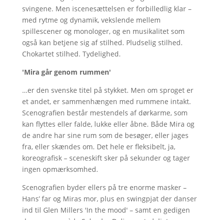
svingene. Men iscenesættelsen er forbilledlig klar –
med rytme og dynamik, vekslende mellem
spillescener og monologer, og en musikalitet som
også kan betjene sig af stilhed. Pludselig stilhed.
Chokartet stilhed. Tydelighed.
'Mira går genom rummen'
…er den svenske titel på stykket. Men om sproget er
et andet, er sammenhængen med rummene intakt.
Scenografien består mestendels af dørkarme, som
kan flyttes eller falde, lukke eller åbne. Både Mira og
de andre har sine rum som de besøger, eller jages
fra, eller skændes om. Det hele er fleksibelt, ja,
koreografisk – sceneskift sker på sekunder og tager
ingen opmærksomhed.
Scenografien byder ellers på tre enorme masker –
Hans’ far og Miras mor, plus en swingpjat der danser
ind til Glen Millers 'In the mood' – samt en gedigen