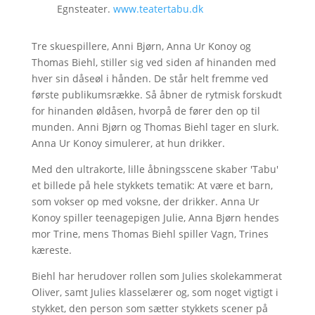
Egnsteater.
www.teatertabu.dk
Tre skuespillere, Anni Bjørn, Anna Ur Konoy og
Thomas Biehl, stiller sig ved siden af hinanden med
hver sin dåseøl i hånden. De står helt fremme ved
første publikumsrække. Så åbner de rytmisk forskudt
for hinanden øldåsen, hvorpå de fører den op til
munden. Anni Bjørn og Thomas Biehl tager en slurk.
Anna Ur Konoy simulerer, at hun drikker.
Med den ultrakorte, lille åbningsscene skaber 'Tabu'
et billede på hele stykkets tematik: At være et barn,
som vokser op med voksne, der drikker. Anna Ur
Konoy spiller teenagepigen Julie, Anna Bjørn hendes
mor Trine, mens Thomas Biehl spiller Vagn, Trines
kæreste.
Biehl har herudover rollen som Julies skolekammerat
Oliver, samt Julies klasselærer og, som noget vigtigt i
stykket, den person som sætter stykkets scener på