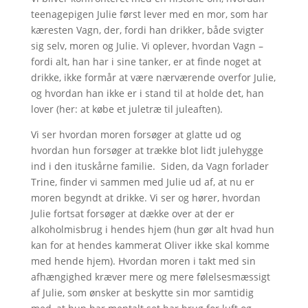
teenagepigen Julie først lever med en mor, som har
kæresten Vagn, der, fordi han drikker, både svigter
sig selv, moren og Julie. Vi oplever, hvordan Vagn –
fordi alt, han har i sine tanker, er at finde noget at
drikke, ikke formår at være nærværende overfor Julie,
og hvordan han ikke er i stand til at holde det, han
lover (her: at købe et juletræ til juleaften).
Vi ser hvordan moren forsøger at glatte ud og
hvordan hun forsøger at trække blot lidt julehygge
ind i den ituskårne familie. Siden, da Vagn forlader
Trine, finder vi sammen med Julie ud af, at nu er
moren begyndt at drikke. Vi ser og hører, hvordan
Julie fortsat forsøger at dække over at der er
alkoholmisbrug i hendes hjem (hun gør alt hvad hun
kan for at hendes kammerat Oliver ikke skal komme
med hende hjem). Hvordan moren i takt med sin
afhængighed kræver mere og mere følelsesmæssigt
af Julie, som ønsker at beskytte sin mor samtidig