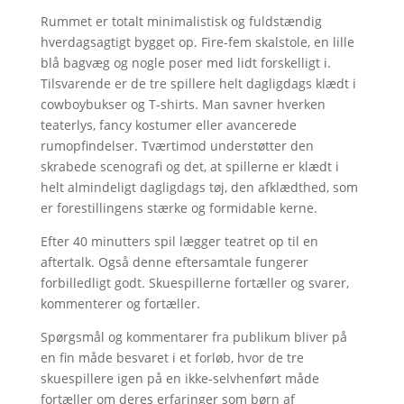
Rummet er totalt minimalistisk og fuldstændig
hverdagsagtigt bygget op. Fire-fem skalstole, en lille
blå bagvæg og nogle poser med lidt forskelligt i.
Tilsvarende er de tre spillere helt dagligdags klædt i
cowboybukser og T-shirts. Man savner hverken
teaterlys, fancy kostumer eller avancerede
rumopfindelser. Tværtimod understøtter den
skrabede scenografi og det, at spillerne er klædt i
helt almindeligt dagligdags tøj, den afklædthed, som
er forestillingens stærke og formidable kerne.
Efter 40 minutters spil lægger teatret op til en
aftertalk. Også denne eftersamtale fungerer
forbilledligt godt. Skuespillerne fortæller og svarer,
kommenterer og fortæller.
Spørgsmål og kommentarer fra publikum bliver på
en fin måde besvaret i et forløb, hvor de tre
skuespillere igen på en ikke-selvhenført måde
fortæller om deres erfaringer som børn af