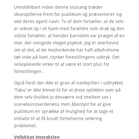
Umiddelbart inden denne slutsang træder
skuespillerne frem for publikum og præsenterer sig
ved deres egent navn. To af dem fortæller, at de selv
er vokset op i et hjem med forældre som drak og den
sidste fortæller, at hendes barndom var præget af en
mor, der svingede meget psykisk. Jeg er overbevist
om at det, at de medvirkende har haft alkoholisme
tæt inde på livet, styrker forestillingens udtryk. Det
selvoplevede virker til at være et stort plus for
forestillingen.
Også fordi der ikke er gran af navlepilleri i udtrykket.
'Tabu' er ikke blevet til for at dreje optikken over på
dem selv (hvilket jo desværre ind imellem ses i
scenekunstverdenen), men åbenlyst for at give
publikum en sprække af mulighed for at tage et
initiativ til at få brudt fortielserne omkring
problemet.
Vellykket interaktion