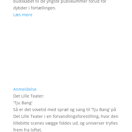
budskabet til de yngste publikummer forud for
dybder i fortællingen.
Læs mere
Anmeldelse
Det Lille Teater
:
'
Tju Bang
'
Så er det sovetid med spræl og sang til ’Tju Bang’ på
Det Lille Teater i en forvandlingsforestilling, hvor den
lillebitte scenes vægge foldes ud, og universer trylles
frem fra loftet.