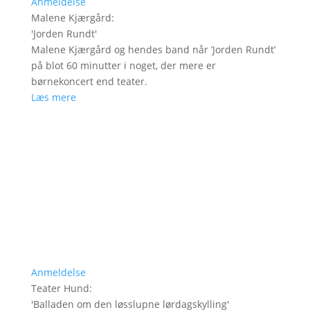
Anmeldelse
Malene Kjærgård
:
'
Jorden Rundt
'
Malene Kjærgård og hendes band når ’Jorden Rundt’
på blot 60 minutter i noget, der mere er
børnekoncert end teater.
Læs mere
Anmeldelse
Teater Hund
:
'
Balladen om den løsslupne lørdagskylling
'