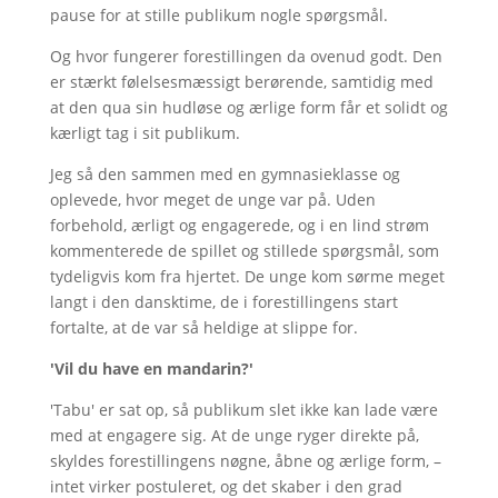
pause for at stille publikum nogle spørgsmål.
Og hvor fungerer forestillingen da ovenud godt. Den
er stærkt følelsesmæssigt berørende, samtidig med
at den qua sin hudløse og ærlige form får et solidt og
kærligt tag i sit publikum.
Jeg så den sammen med en gymnasieklasse og
oplevede, hvor meget de unge var på. Uden
forbehold, ærligt og engagerede, og i en lind strøm
kommenterede de spillet og stillede spørgsmål, som
tydeligvis kom fra hjertet. De unge kom sørme meget
langt i den dansktime, de i forestillingens start
fortalte, at de var så heldige at slippe for.
'Vil du have en mandarin?'
'Tabu' er sat op, så publikum slet ikke kan lade være
med at engagere sig. At de unge ryger direkte på,
skyldes forestillingens nøgne, åbne og ærlige form, –
intet virker postuleret, og det skaber i den grad