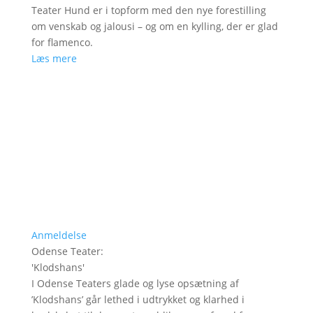
Teater Hund er i topform med den nye forestilling
om venskab og jalousi – og om en kylling, der er glad
for flamenco.
Læs mere
Anmeldelse
Odense Teater
:
'
Klodshans
'
I Odense Teaters glade og lyse opsætning af
’Klodshans’ går lethed i udtrykket og klarhed i