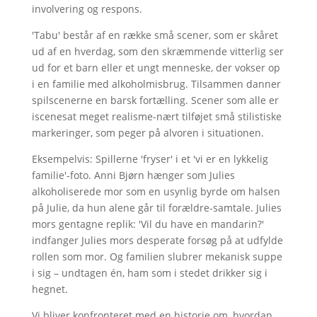
involvering og respons.
'Tabu' består af en række små scener, som er skåret
ud af en hverdag, som den skræmmende vitterlig ser
ud for et barn eller et ungt menneske, der vokser op
i en familie med alkoholmisbrug. Tilsammen danner
spilscenerne en barsk fortælling. Scener som alle er
iscenesat meget realisme-nært tilføjet små stilistiske
markeringer, som peger på alvoren i situationen.
Eksempelvis: Spillerne 'fryser' i et 'vi er en lykkelig
familie'-foto. Anni Bjørn hænger som Julies
alkoholiserede mor som en usynlig byrde om halsen
på Julie, da hun alene går til forældre-samtale. Julies
mors gentagne replik: 'Vil du have en mandarin?'
indfanger Julies mors desperate forsøg på at udfylde
rollen som mor. Og familien slubrer mekanisk suppe
i sig – undtagen én, ham som i stedet drikker sig i
hegnet.
Vi bliver konfronteret med en historie om, hvordan