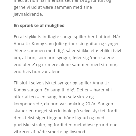
med, at hun har mentalt set har brug for luft og
gerne vi ud at være sammen med sine
jævnaldrende.
En sprække af mulighed
En af stykkets indlagte sange spiller her fint ind. Når
Anna Ur Konoy som Julie griber sin guitar og synger
'Alene sammen med dig', så er vi ikke et øjeblik i tvivl
om, at hun, som hun synger, føler sig 'mere alene
end alene' og er mere alene sammen med sin mor,
end hvis hun var alene.
Til slut i selve stykket synger og spiller Anna Ur
Konoy sangen 'En sang til dig'. Det er – hører vi i
aftertalken – en sang, hun selv skrev og
komponerede, da hun var omkring 20 år. Sangen
skaber en meget stærk finale på selve stykket, fordi
dens tekst siger tingene både ligeud og med
poetiske strofer, og fordi den melodiøse grundtone
vibrerer af både smerte og livsmod.