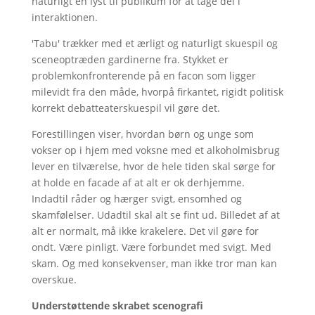
naturligt en lyst til publikum for at tage del i
interaktionen.
'Tabu' trækker med et ærligt og naturligt skuespil og
sceneoptræden gardinerne fra. Stykket er
problemkonfronterende på en facon som ligger
milevidt fra den måde, hvorpå firkantet, rigidt politisk
korrekt debatteaterskuespil vil gøre det.
Forestillingen viser, hvordan børn og unge som
vokser op i hjem med voksne med et alkoholmisbrug
lever en tilværelse, hvor de hele tiden skal sørge for
at holde en facade af at alt er ok derhjemme.
Indadtil råder og hærger svigt, ensomhed og
skamfølelser. Udadtil skal alt se fint ud. Billedet af at
alt er normalt, må ikke krakelere. Det vil gøre for
ondt. Være pinligt. Være forbundet med svigt. Med
skam. Og med konsekvenser, man ikke tror man kan
overskue.
Understøttende skrabet scenografi