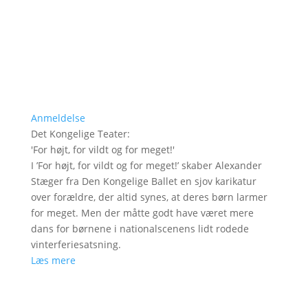
Anmeldelse
Det Kongelige Teater
:
'
For højt, for vildt og for meget!
'
I ’For højt, for vildt og for meget!’ skaber Alexander
Stæger fra Den Kongelige Ballet en sjov karikatur
over forældre, der altid synes, at deres børn larmer
for meget. Men der måtte godt have været mere
dans for børnene i nationalscenens lidt rodede
vinterferiesatsning.
Læs mere