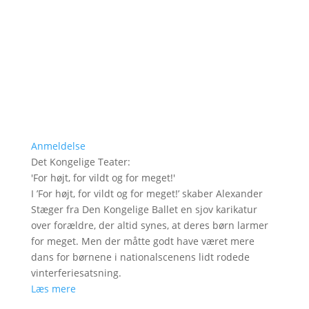
Anmeldelse
Det Kongelige Teater
:
'
For højt, for vildt og for meget!
'
I ’For højt, for vildt og for meget!’ skaber Alexander
Stæger fra Den Kongelige Ballet en sjov karikatur
over forældre, der altid synes, at deres børn larmer
for meget. Men der måtte godt have været mere
dans for børnene i nationalscenens lidt rodede
vinterferiesatsning.
Læs mere