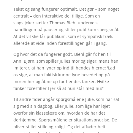
Tekst og sang fungerer optimalt. Det gør – som noget
centralt – den interaktive del tillige. Som en
slags joker sætter Thomas Biehl undervejs
handlingen på pauser og stiller publikum spørgsmål.
At det vil ske får publikum, som et sympatisk træk,
allerede at vide inden forestillingen går i gang.
Og hvor det da fungerer godt. Biehl går fx hen til
Anni Bjørn, som spiller Julies mor og siger, mens han
imiterer, at han lyner op ind til hendes hjerne: 'Lad
os sige, at man faktisk kunne lyne hovedet op på
moren her og åbne op for hendes tanker. Hvilke
tanker forestiller I jer så at hun står med nu?'
Til andre tider angår spørgsmålene Julie, som har sat
sig med sin dagbog. Eller Julie, som lige har løjet
overfor sin klasselære om, hvordan de har det
derhjemme. Spørgsmålene er situationspræcise. De
bliver stillet stille og roligt. Og det afføder helt