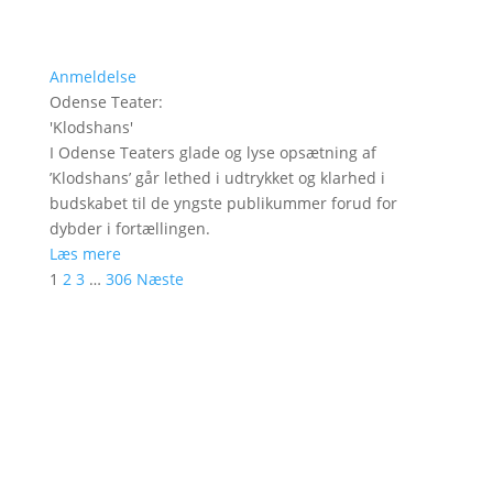
Anmeldelse
Odense Teater
:
'
Klodshans
'
I Odense Teaters glade og lyse opsætning af
’Klodshans’ går lethed i udtrykket og klarhed i
budskabet til de yngste publikummer forud for
dybder i fortællingen.
Læs mere
1
2
3
…
306
Næste