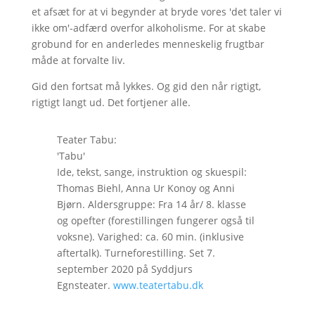
et afsæt for at vi begynder at bryde vores 'det taler vi
ikke om'-adfærd overfor alkoholisme. For at skabe
grobund for en anderledes menneskelig frugtbar
måde at forvalte liv.
Gid den fortsat må lykkes. Og gid den når rigtigt,
rigtigt langt ud. Det fortjener alle.
Teater Tabu:
'Tabu'
Ide, tekst, sange, instruktion og skuespil:
Thomas Biehl, Anna Ur Konoy og Anni
Bjørn. Aldersgruppe: Fra 14 år/ 8. klasse
og opefter (forestillingen fungerer også til
voksne). Varighed: ca. 60 min. (inklusive
aftertalk). Turneforestilling. Set 7.
september 2020 på Syddjurs
Egnsteater.
www.teatertabu.dk