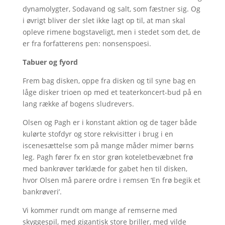
dynamolygter, Sodavand og salt, som fæstner sig. Og
i øvrigt bliver der slet ikke lagt op til, at man skal
opleve rimene bogstaveligt, men i stedet som det, de
er fra forfatterens pen: nonsenspoesi.
Tabuer og fyord
Frem bag disken, oppe fra disken og til syne bag en
låge disker trioen op med et teaterkoncert-bud på en
lang række af bogens sludrevers.
Olsen og Pagh er i konstant aktion og de tager både
kulørte stofdyr og store rekvisitter i brug i en
iscenesættelse som på mange måder mimer børns
leg. Pagh fører fx en stor grøn koteletbevæbnet frø
med bankrøver tørklæde for gabet hen til disken,
hvor Olsen må parere ordre i remsen ‘En frø begik et
bankrøveri’.
Vi kommer rundt om mange af remserne med
skyggespil, med gigantisk store briller, med vilde