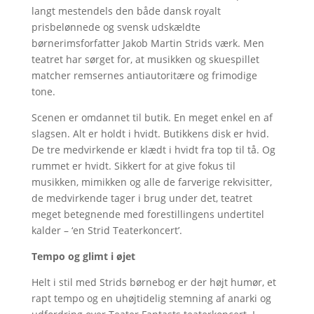
langt mestendels den både dansk royalt
prisbelønnede og svensk udskældte
børnerimsforfatter Jakob Martin Strids værk. Men
teatret har sørget for, at musikken og skuespillet
matcher remsernes antiautoritære og frimodige
tone.
Scenen er omdannet til butik. En meget enkel en af
slagsen. Alt er holdt i hvidt. Butikkens disk er hvid.
De tre medvirkende er klædt i hvidt fra top til tå. Og
rummet er hvidt. Sikkert for at give fokus til
musikken, mimikken og alle de farverige rekvisitter,
de medvirkende tager i brug under det, teatret
meget betegnende med forestillingens undertitel
kalder – ‘en Strid Teaterkoncert’.
Tempo og glimt i øjet
Helt i stil med Strids børnebog er der højt humør, et
rapt tempo og en uhøjtidelig stemning af anarki og