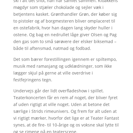
ski i alt det snot, han har samlet sammen. Kloakkens
møgdyr som stjæler chokolade og sejler væk i
betjentens kasket. Grønthandler Grøn, der køber sig
to pistoler og af borgmesteren bliver omplaceret til
en ostefabrik, hvor han dagen lang skyder huller i
ostene. Og bag en nedrullet låge giver Olsen og Pag
den gas som to små sørøvere der elsker biksemad –
både til aftensmad, natmad og fodbad.
Det som bærer forestillingen igennem er spiltempo,
musik med ramasjang og udklædninger, som ikke
lægger skjul på gerne at ville overdrive i
festfejringens tegn.
Undervejs går der lidt overfladeshow i spillet.
Teaterkoncerten får en rem af noget, der bliver fyret
af uden rigtigt at ville noget. Uden at betone det
særlige i Strids rimeunivers. Og frem for alt uden at
vi rigtigt mærker, hvorfor det lige er at Teater Fantast
synes, at de fire- til 10-årige og os voksne skal lytte til
og se rimene på en teaterscene.