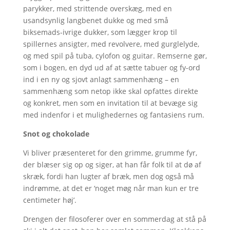
parykker, med strittende overskæg, med en
usandsynlig langbenet dukke og med små
biksemads-ivrige dukker, som lægger krop til
spillernes ansigter, med revolvere, med gurglelyde,
og med spil på tuba, cylofon og guitar. Remserne gør,
som i bogen, en dyd ud af at sætte tabuer og fy-ord
ind i en ny og sjovt anlagt sammenhæng – en
sammenhæng som netop ikke skal opfattes direkte
og konkret, men som en invitation til at bevæge sig
med indenfor i et mulighedernes og fantasiens rum.
Snot og chokolade
Vi bliver præsenteret for den grimme, grumme fyr,
der blæser sig op og siger, at han får folk til at dø af
skræk, fordi han lugter af bræk, men dog også må
indrømme, at det er ‘noget møg når man kun er tre
centimeter høj’.
Drengen der filosoferer over en sommerdag at stå på