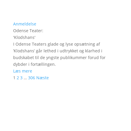
Anmeldelse
Odense Teater
:
'
Klodshans
'
I Odense Teaters glade og lyse opsætning af
’Klodshans’ går lethed i udtrykket og klarhed i
budskabet til de yngste publikummer forud for
dybder i fortællingen.
Læs mere
1
2
3
…
306
Næste