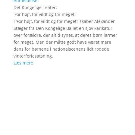
Anmeldelse
Det Kongelige Teater
:
'
For højt, for vildt og for meget!
'
I ’For højt, for vildt og for meget!’ skaber Alexander
Stæger fra Den Kongelige Ballet en sjov karikatur
over forældre, der altid synes, at deres børn larmer
for meget. Men der måtte godt have været mere
dans for børnene i nationalscenens lidt rodede
vinterferiesatsning.
Læs mere