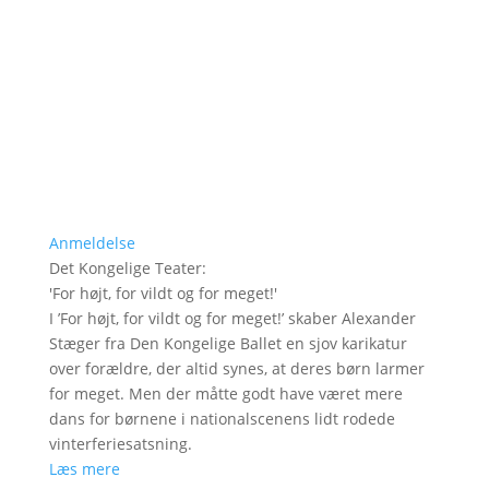
Anmeldelse
Det Kongelige Teater
:
'
For højt, for vildt og for meget!
'
I ’For højt, for vildt og for meget!’ skaber Alexander
Stæger fra Den Kongelige Ballet en sjov karikatur
over forældre, der altid synes, at deres børn larmer
for meget. Men der måtte godt have været mere
dans for børnene i nationalscenens lidt rodede
vinterferiesatsning.
Læs mere