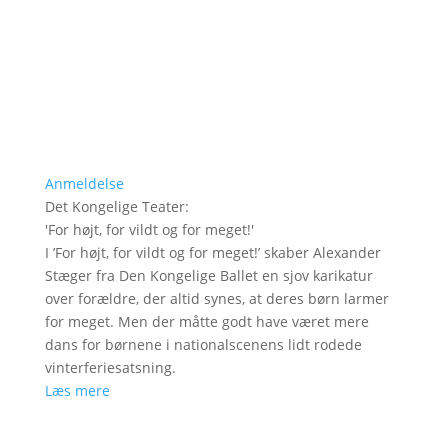
Anmeldelse
Det Kongelige Teater
:
'
For højt, for vildt og for meget!
'
I ’For højt, for vildt og for meget!’ skaber Alexander
Stæger fra Den Kongelige Ballet en sjov karikatur
over forældre, der altid synes, at deres børn larmer
for meget. Men der måtte godt have været mere
dans for børnene i nationalscenens lidt rodede
vinterferiesatsning.
Læs mere