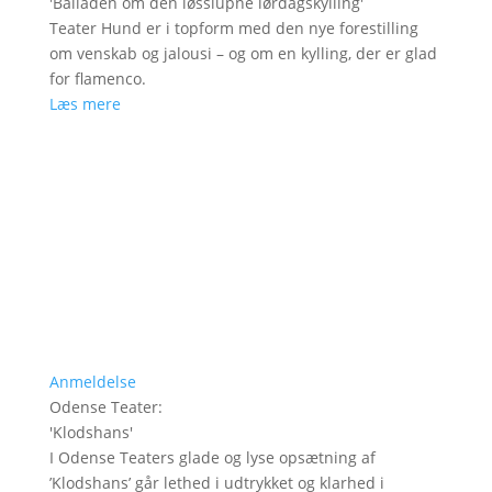
'
Balladen om den løsslupne lørdagskylling
'
Teater Hund er i topform med den nye forestilling
om venskab og jalousi – og om en kylling, der er glad
for flamenco.
Læs mere
Anmeldelse
Odense Teater
:
'
Klodshans
'
I Odense Teaters glade og lyse opsætning af
’Klodshans’ går lethed i udtrykket og klarhed i