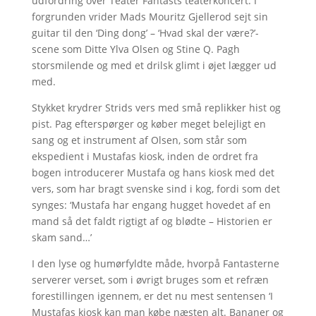
udfordring over Teater Fantasts teaterkoncert. I
forgrunden vrider Mads Mouritz Gjellerod sejt sin
guitar til den ‘Ding dong’ – ‘Hvad skal der være?’-
scene som Ditte Ylva Olsen og Stine Q. Pagh
storsmilende og med et drilsk glimt i øjet lægger ud
med.
Stykket krydrer Strids vers med små replikker hist og
pist. Pag efterspørger og køber meget belejligt en
sang og et instrument af Olsen, som står som
ekspedient i Mustafas kiosk, inden de ordret fra
bogen introducerer Mustafa og hans kiosk med det
vers, som har bragt svenske sind i kog, fordi som det
synges: ‘Mustafa har engang hugget hovedet af en
mand så det faldt rigtigt af og blødte – Historien er
skam sand…’
I den lyse og humørfyldte måde, hvorpå Fantasterne
serverer verset, som i øvrigt bruges som et refræn
forestillingen igennem, er det nu mest sentensen ‘I
Mustafas kiosk kan man købe næsten alt. Bananer og