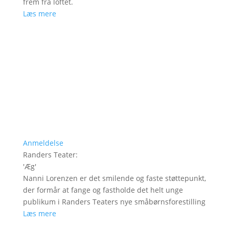
frem fra loftet.
Læs mere
Anmeldelse
Randers Teater
:
'
Æg
'
Nanni Lorenzen er det smilende og faste støttepunkt,
der formår at fange og fastholde det helt unge
publikum i Randers Teaters nye småbørnsforestilling
Læs mere