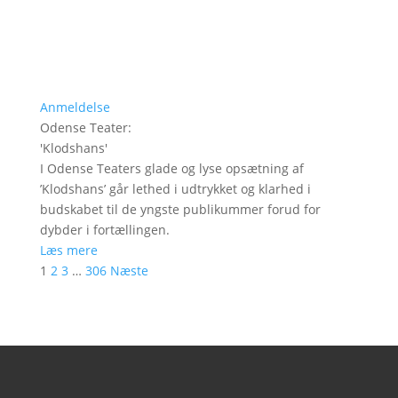
Anmeldelse
Odense Teater
:
'
Klodshans
'
I Odense Teaters glade og lyse opsætning af
’Klodshans’ går lethed i udtrykket og klarhed i
budskabet til de yngste publikummer forud for
dybder i fortællingen.
Læs mere
1
2
3
…
306
Næste