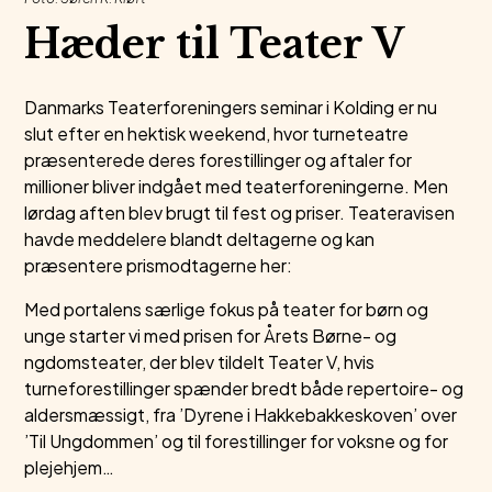
Hæder til Teater V
Danmarks Teaterforeningers seminar i Kolding er nu
slut efter en hektisk weekend, hvor turneteatre
præsenterede deres forestillinger og aftaler for
millioner bliver indgået med teaterforeningerne. Men
lørdag aften blev brugt til fest og priser. Teateravisen
havde meddelere blandt deltagerne og kan
præsentere prismodtagerne her:
Med portalens særlige fokus på teater for børn og
unge starter vi med prisen for Årets Børne- og
ngdomsteater, der blev tildelt Teater V, hvis
turneforestillinger spænder bredt både repertoire- og
aldersmæssigt, fra ’Dyrene i Hakkebakkeskoven’ over
’Til Ungdommen’ og til forestillinger for voksne og for
plejehjem…