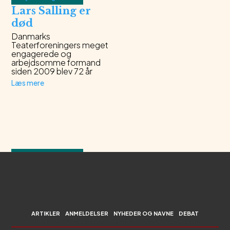
Lars Salling er
død
Danmarks
Teaterforeningers meget
engagerede og
arbejdsomme formand
siden 2009 blev 72 år
Læs mere
Nyheder og navne
Ny platform for
teaterindkøbere
Produktionssiden.dk,
som er et branchesite for
arrangører af
ARTIKLER
ANMELDELSER
NYHEDER OG NAVNE
DEBAT
professionel scenekunst,
får en markant