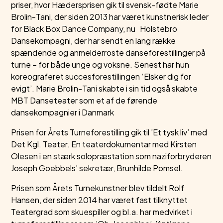
priser, hvor Hædersprisen gik til svensk-fødte Marie
Brolin-Tani, der siden 2013 har været kunstnerisk leder
for Black Box Dance Company, nu Holstebro
Dansekompagni, der har sendt en lang række
spændende og anmelderroste danseforestillinger på
turne – for både unge og voksne. Senest har hun
koreograferet succesforestillingen ‘Elsker dig for
evigt’. Marie Brolin-Tani skabte i sin tid også skabte
MBT Danseteater som et af de førende
dansekompagnier i Danmark
Prisen for Årets Turneforestilling gik til ’Et tysk liv’ med
Det Kgl. Teater. En teaterdokumentar med Kirsten
Olesen i en stærk solopræstation som naziforbryderen
Joseph Goebbels’ sekretær, Brunhilde Pomsel.
Prisen som Årets Turnekunstner blev tildelt Rolf
Hansen, der siden 2014 har været fast tilknyttet
Teatergrad som skuespiller og bl.a. har medvirket i