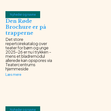
Nyheder og navne
Den Røde
Brochure er på
trapperne
Det store
repertoirekatalog over
teater for børn og unge
2025-26 er nu i trykken –
mens et bladremodul
allerede kan opspores via
Teatercentrums
hjemmeside
Læs mere
Nyheder og navne