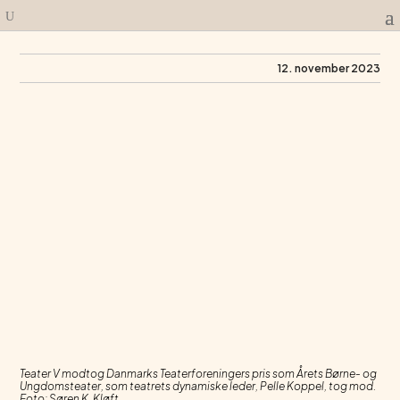
12. november 2023
Teater V modtog Danmarks Teaterforeningers pris som Årets Børne- og
Ungdomsteater, som teatrets dynamiske leder, Pelle Koppel, tog mod.
Foto: Søren K. Kløft