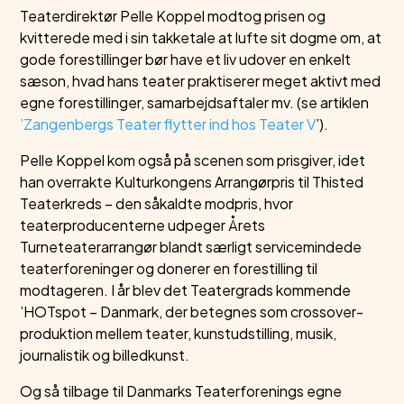
Teaterdirektør Pelle Koppel modtog prisen og
kvitterede med i sin takketale at lufte sit dogme om, at
gode forestillinger bør have et liv udover en enkelt
sæson, hvad hans teater praktiserer meget aktivt med
egne forestillinger, samarbejdsaftaler mv. (se artiklen
’Zangenbergs Teater flytter ind hos Teater V
’).
Pelle Koppel kom også på scenen som prisgiver, idet
han overrakte Kulturkongens Arrangørpris til Thisted
Teaterkreds – den såkaldte modpris, hvor
teaterproducenterne udpeger Årets
Turneteaterarrangør blandt særligt servicemindede
teaterforeninger og donerer en forestilling til
modtageren. I år blev det Teatergrads kommende
’HOTspot – Danmark, der betegnes som crossover-
produktion mellem teater, kunstudstilling, musik,
journalistik og billedkunst.
Og så tilbage til Danmarks Teaterforenings egne