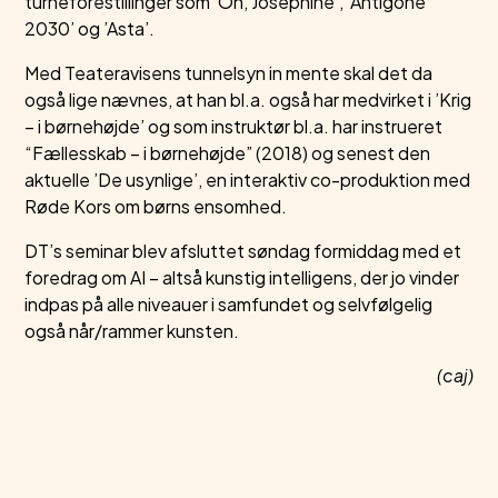
turneforestillinger som ’Oh, Josephine’, ’Antigone
2030’ og ’Asta’.
Med Teateravisens tunnelsyn in mente skal det da
også lige nævnes, at han bl.a. også har medvirket i ’Krig
– i børnehøjde’ og som instruktør bl.a. har instrueret
“Fællesskab – i børnehøjde” (2018) og senest den
aktuelle ’De usynlige’, en interaktiv co-produktion med
Røde Kors om børns ensomhed.
DT’s seminar blev afsluttet søndag formiddag med et
foredrag om AI – altså kunstig intelligens, der jo vinder
indpas på alle niveauer i samfundet og selvfølgelig
også når/rammer kunsten.
(caj)