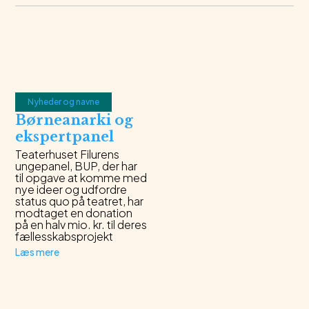
Nyheder og navne
Børneanarki og
ekspertpanel
Teaterhuset Filurens
ungepanel, BUP, der har
til opgave at komme med
nye ideer og udfordre
status quo på teatret, har
modtaget en donation
på en halv mio. kr. til deres
fællesskabsprojekt
Læs mere