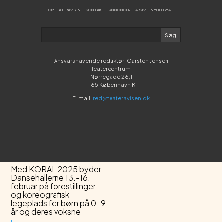
opdatering og lanceres
OM TEATERAVISEN
KONTAKT
ANNONCER
ARKIV
NYHEDSMAIL
25. februar som
TeaterGuiden, der også
rummer Den Røde
Brochures hidtidige
online-udgave
Læs mere
Ansvarshavende redaktør: Carsten Jensen
Teatercentrum
Nørregade 26,1
1165 København K
E-mail:
red@teateravisen.dk
Nyheder og navne
Danseteaterfestival
for de mindste
Med KORAL 2025 byder
Dansehallerne 13.-16.
februar på forestillinger
og koreografisk
legeplads for børn på 0-9
år og deres voksne