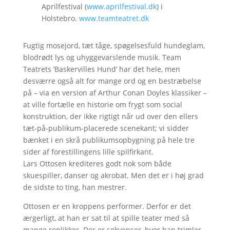
Aprilfestival (
www.aprilfestival.dk
) i
Holstebro.
www.teamteatret.dk
Fugtig mosejord, tæt tåge, spøgelsesfuld hundeglam,
blodrødt lys og uhyggevarslende musik. Team
Teatrets ’Baskervilles Hund’ har det hele, men
desværre også alt for mange ord og en bestræbelse
på – via en version af Arthur Conan Doyles klassiker –
at ville fortælle en historie om frygt som social
konstruktion, der ikke rigtigt når ud over den ellers
tæt-på-publikum-placerede scenekant; vi sidder
bænket i en skrå publikumsopbygning på hele tre
sider af forestillingens lille spilfirkant.
Lars Ottosen krediteres godt nok som både
skuespiller, danser og akrobat. Men det er i høj grad
de sidste to ting, han mestrer.
Ottosen er en kroppens performer. Derfor er det
ærgerligt, at han er sat til at spille teater med så
mange replikker. Der er sekvenser, hvor han trimler