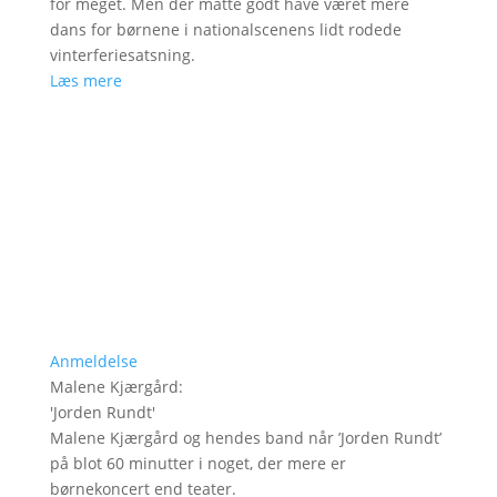
for meget. Men der måtte godt have været mere
dans for børnene i nationalscenens lidt rodede
vinterferiesatsning.
Læs mere
Anmeldelse
Malene Kjærgård
:
'
Jorden Rundt
'
Malene Kjærgård og hendes band når ’Jorden Rundt’
på blot 60 minutter i noget, der mere er
børnekoncert end teater.