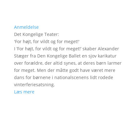
Anmeldelse
Det Kongelige Teater
:
'
For højt, for vildt og for meget!
'
I ’For højt, for vildt og for meget!’ skaber Alexander
Stæger fra Den Kongelige Ballet en sjov karikatur
over forældre, der altid synes, at deres børn larmer
for meget. Men der måtte godt have været mere
dans for børnene i nationalscenens lidt rodede
vinterferiesatsning.
Læs mere