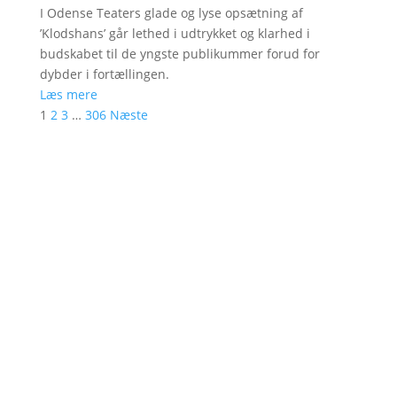
I Odense Teaters glade og lyse opsætning af
’Klodshans’ går lethed i udtrykket og klarhed i
budskabet til de yngste publikummer forud for
dybder i fortællingen.
Læs mere
1
2
3
…
306
Næste