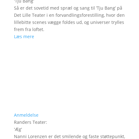
'
Tju Bang
'
Så er det sovetid med spræl og sang til ’Tju Bang’ på
Det Lille Teater i en forvandlingsforestilling, hvor den
lillebitte scenes vægge foldes ud, og universer trylles
frem fra loftet.
Læs mere
Anmeldelse
Randers Teater
:
'
Æg
'
Nanni Lorenzen er det smilende og faste støttepunkt,