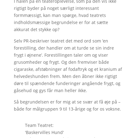
I halen på en teateroplevelse, som på den vis ikke
rigtigt byder på noget særligt interessant
formmæssigt, kan man spørge, hvad teatrets
indholdsmæssige begrundelse er for at sætte
akkurat det stykke op?
Selv PR-beskriver teatret det med ord som ’en
forestilling, der handler om at turde se sin indre
frygt i øjnene’. Forestillingen taler om og viser
grusomheder og frygt. Og den fremviser både
cigaraske, afstøbninger af fodaftryk og et kranium af
helvedeshunden frem. Men den åbner ikke rigtigt
døre til spændende funderinger angående frygt, og
gåsehud og gys får man heller ikke.
Så begrundelsen er for mig at se svær at få øje på –
både for målgruppen 9 til 13-årige og for os voksne.
Team Teatret:
'Baskervilles Hund'