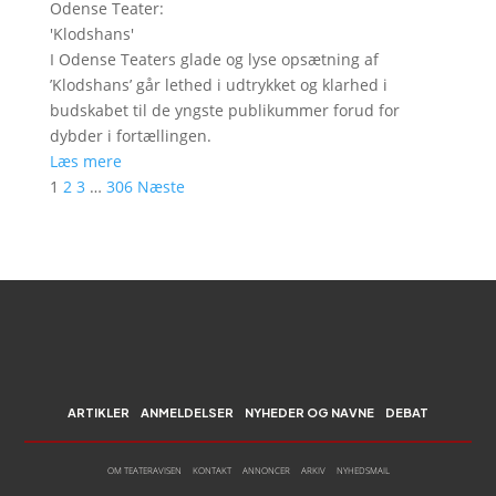
Odense Teater
:
'
Klodshans
'
I Odense Teaters glade og lyse opsætning af
’Klodshans’ går lethed i udtrykket og klarhed i
budskabet til de yngste publikummer forud for
dybder i fortællingen.
Læs mere
1
2
3
…
306
Næste
ARTIKLER
ANMELDELSER
NYHEDER OG NAVNE
DEBAT
OM TEATERAVISEN
KONTAKT
ANNONCER
ARKIV
NYHEDSMAIL