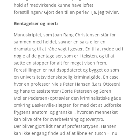
hold af medvirkende kunne have løftet
forestillingen? Gjort den til en perle? Tja, jeg tvivler.
Gentagelser og inerti
Manuskriptet, som Joan Rang Christensen står for
sammen med holdet, savner en saks eller en
dramaturg til at råbe vagt i gevær. En til at rydde ud i
nogle af de gentagelser, som er i teksten, og til at
sætte en stopper for alt for meget visen frem.
Forestillingen er nutidsopdateret og bygget op som
en universitetsvidenskabelig kriminalgåde. En case,
hvor en professor Niels Peter Hansen (Lars Ottosen)
og hans to assistenter (Dorte Petersen og Søren
Møller Pedersen) optrævler den kriminalistiske gåde
omkring Baskerville-slægten for med det at udforske
frygtens anatomi og granske i, hvordan mennesket
kan blive ofre for overbevisning og (over)tro.
Der bliver gjort lidt nar af professortypen. Hansen
kan ikke engang finde ud af at åbne en tusch – nu