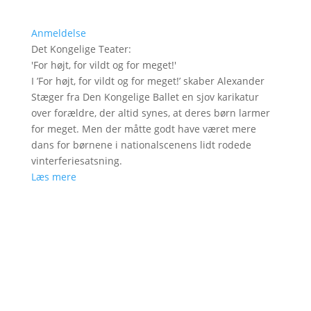
Anmeldelse
Det Kongelige Teater
:
'
For højt, for vildt og for meget!
'
I ’For højt, for vildt og for meget!’ skaber Alexander
Stæger fra Den Kongelige Ballet en sjov karikatur
over forældre, der altid synes, at deres børn larmer
for meget. Men der måtte godt have været mere
dans for børnene i nationalscenens lidt rodede
vinterferiesatsning.
Læs mere