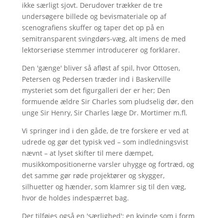
ikke særligt sjovt. Derudover trækker de tre
undersøgere billede og bevismateriale op af
scenografiens skuffer og taper det op på en
semitransparent svingdørs-væg, alt imens de med
lektorseriøse stemmer introducerer og forklarer.
Den 'gænge' bliver så afløst af spil, hvor Ottosen,
Petersen og Pedersen træder ind i Baskerville
mysteriet som det figurgalleri der er her; Den
formuende ældre Sir Charles som pludselig dør, den
unge Sir Henry, Sir Charles læge Dr. Mortimer m.fl.
Vi springer ind i den gåde, de tre forskere er ved at
udrede og gør det typisk ved – som indledningsvist
nævnt – at lyset skifter til mere dæmpet,
musikkompositionerne varsler uhygge og fortræd, og
det samme gør røde projektører og skygger,
silhuetter og hænder, som klamrer sig til den væg,
hvor de holdes indespærret bag.
Der tilføjes også en 'særlighed'; en kvinde som i form