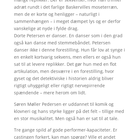
adræt rundt i det farlige Baskervilles moseterræn,
men de er korte og henligger – naturligt i
sammenhængen – i meget dæmpet lys og er derfor
vanskelige at nyde i fylde drag.
Dorte Petersen er danser. En danser som i den grad
også kan danse med stemmebåndet. Petersen
danser ikke i denne forestilling. Hun får lov at synge i
en enkelt kortvarig sekvens, men ellers er også hun
sat til at levere replikker. Det gør hun med en flot
artikulation, men desværre i en forestilling, hvor
gyset og det detektiviske i historien aldrig bliver
rigtigt uhyggeligt eller rigtigt nervepirrende
spændende – mere herom om lidt.
Søren Møller Pedersen er uddannet til komik og
klovneri og hans styrke ligger på det felt – tillige med
en stor musikalitet. Men også han er sat til at tale.
Tre gange spild af gode performer-kapaciteter. Er
castingen forkert, kan man spørge? Ville et andet