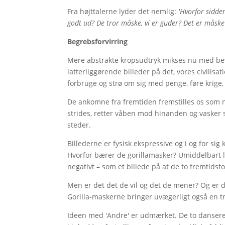
Fra højttalerne lyder det nemlig:
'Hvorfor sidde
godt ud? De tror måske, vi er guder? Det er måske 
Begrebsforvirring
Mere abstrakte kropsudtryk mikses nu med be
latterliggørende billeder på det, vores civilisat
forbruge og strø om sig med penge, føre krige,
De ankomne fra fremtiden fremstilles os som no
strides, retter våben mod hinanden og vasker 
steder.
Billederne er fysisk ekspressive og i og for sig
Hvorfor bærer de gorillamasker? Umiddelbart l
negativt – som et billede på at de to fremtidsfo
Men er det det de vil og det de mener? Og er de
Gorilla-maskerne bringer uvægerligt også en tr
Ideen med 'Andre' er udmærket. De to dansere 