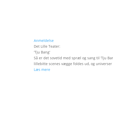
Anmeldelse
Det Lille Teater
:
'
Tju Bang
'
Så er det sovetid med spræl og sang til ’Tju Ban
lillebitte scenes vægge foldes ud, og universer t
Læs mere