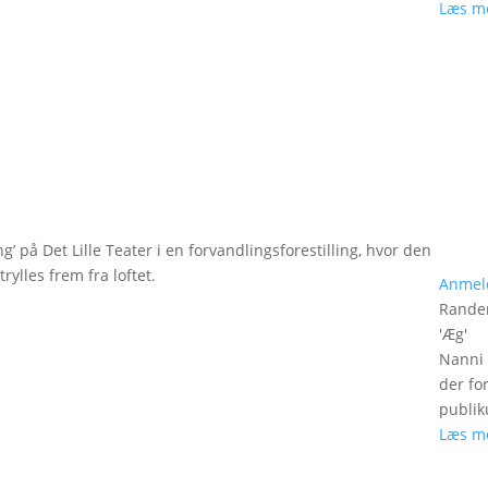
Læs m
g’ på Det Lille Teater i en forvandlingsforestilling, hvor den
rylles frem fra loftet.
Anmel
Rander
'
Æg
'
Nanni 
der fo
publik
Læs m