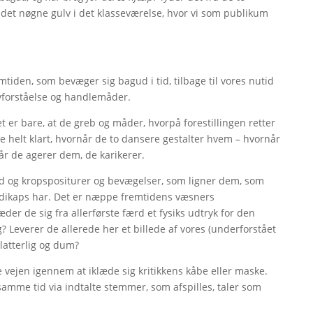
det nøgne gulv i det klasseværelse, hvor vi som publikum
tiden, som bevæger sig bagud i tid, tilbage til vores nutid
selvforståelse og handlemåder.
et er bare, at de greb og måder, hvorpå forestillingen retter
ke helt klart, hvornår de to dansere gestalter hvem – hvornår
år de agerer dem, de karikerer.
d og kropspositurer og bevægelser, som ligner dem, som
dikaps har. Det er næppe fremtidens væsners
der de sig fra allerførste færd et fysiks udtryk for den
dag? Leverer de allerede her et billede af vores (underforstået
 latterlig og dum?
le vejen igennem at iklæde sig kritikkens kåbe eller maske.
 samme tid via indtalte stemmer, som afspilles, taler som