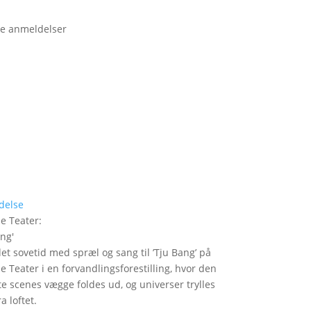
e anmeldelser
delse
le Teater
:
ang
'
det sovetid med spræl og sang til ’Tju Bang’ på
le Teater i en forvandlingsforestilling, hvor den
itte scenes vægge foldes ud, og universer trylles
a loftet.