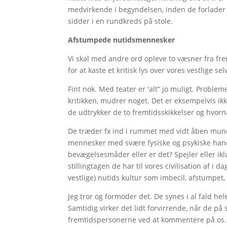
medvirkende i begyndelsen, inden de forlader 
sidder i en rundkreds på stole.
Afstumpede nutidsmennesker
Vi skal med andre ord opleve to væsner fra frem
for at kaste et kritisk lys over vores vestlige 
Fint nok. Med teater er 'alt” jo muligt. Problem
kritikken, mudrer noget. Det er eksempelvis ik
de udtrykker de to fremtidsskikkelser og hvorn
De træder fx ind i rummet med vidt åben mun
mennesker med svære fysiske og psykiske han
bevægelsesmåder eller er det? Spejler eller iklæ
stillingtagen de har til vores civilisation af i 
vestlige) nutids kultur som imbecil, afstumpet,
Jeg tror og formoder det. De synes i al fald he
Samtidig virker det lidt forvirrende, når de på
fremtidspersonerne ved at kommentere på os.