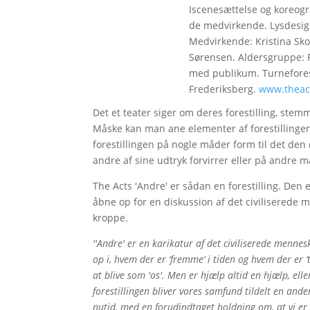
Iscenesættelse og koreogr
de medvirkende. Lysdesign
Medvirkende: Kristina Sk
Sørensen. Aldersgruppe: Fr
med publikum. Turneforesti
Frederiksberg.
www.theac
Det et teater siger om deres forestilling, ste
Måske kan man ane elementer af forestillingens
forestillingen på nogle måder form til det 
andre af sine udtryk forvirrer eller på andre m
The Acts 'Andre' er sådan en forestilling. Den 
åbne op for en diskussion af det civiliserede 
kroppe.
''Andre' er en karikatur af det civiliserede mennesk
op i, hvem der er ‘fremme’ i tiden og hvem der er ‘
at blive som 'os'. Men er hjælp altid en hjælp, e
forestillingen bliver vores samfund tildelt en and
nutid, med en forudindtaget holdning om, at vi er