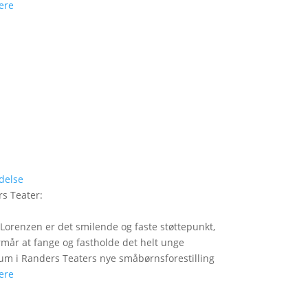
ere
delse
s Teater
:
Lorenzen er det smilende og faste støttepunkt,
rmår at fange og fastholde det helt unge
um i Randers Teaters nye småbørnsforestilling
ere