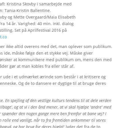
afi: Kristina Skovby i samarbejde med
: Tania-Kristin Ballentine.
ovby og Mette Overgaard/Maia Elisabeth
a 14 år. Varighed: 40 min. inkl. dialog
lling. Set på Aprilfestival 2016 på
t.co
mmer ikke altid overens med det, man oplever som publikum.
 ide, måske følge den et stykke vej. Måske giver
den ønsker at kommunikere med publikum om, mens den med
åder gør at man kobles fra eller står af.
er ude i et udmærket ærinde som består i at kritisere og
menneske. Og de to dansere er dygtige til at bruge deres
e. En spejling af den vestlige kulturs tendens til at dele verden
tilbage', og at vi i den ånd mener, at vi skal hjælpe 'andre' med
ller spænder den nogen gange mere ben fremfor at bane vej? I
en rolle end vanligt, når to fra fremtiden ankommer til vores
 bagud, og har brug for deres hjælp
!' lyder det fra de to