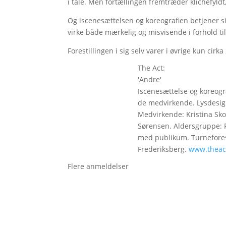
i tale. Men fortællingen fremtræder klichefyldt,
Og iscenesættelsen og koreografien betjener s
virke både mærkelig og misvisende i forhold til
Forestillingen i sig selv varer i øvrige kun cir
The Act:
'Andre'
Iscenesættelse og koreogr
de medvirkende. Lysdesign
Medvirkende: Kristina Sk
Sørensen. Aldersgruppe: Fr
med publikum. Turneforesti
Frederiksberg.
www.theac
Flere anmeldelser