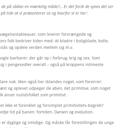
r de på sådan en mærkelig måde?… Er det fordi de synes det ser
på tide at vi præsenterer os og hvorfor vi er her'.
vægelsestableauer, som leverer forvrængede og
ions folk bedriver tiden med: At bladre i boligblade, bolle,
 slås og opdele verden mellem sig m.v.
gle barbarer, der går op i forbrug, krig og sex. Som
sig i pengesedler overalt – også på kroppens intimeste
 klare nok. Men også her iblandes noget, som forvirrer:
æst og oplevet udpeger de aben, det primitive, som noget
lk anser nutidsfolket som primitivt.
t ikke et forenklet og forsimplet primitivitets-begreb?
edje tid på banen: fortiden. Darwin og evolution.
er dygtige og smidige. Og måske får forestillingen de unge