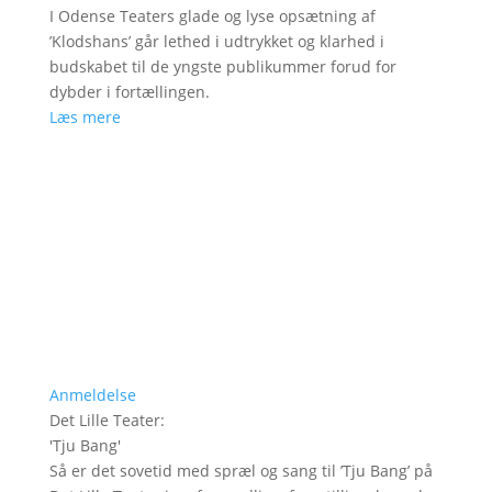
I Odense Teaters glade og lyse opsætning af
’Klodshans’ går lethed i udtrykket og klarhed i
budskabet til de yngste publikummer forud for
dybder i fortællingen.
Læs mere
Anmeldelse
Det Lille Teater
:
'
Tju Bang
'
Så er det sovetid med spræl og sang til ’Tju Bang’ på