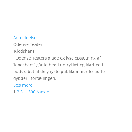
Anmeldelse
Odense Teater
:
'
Klodshans
'
I Odense Teaters glade og lyse opsætning af
’Klodshans’ går lethed i udtrykket og klarhed i
budskabet til de yngste publikummer forud for
dybder i fortællingen.
Læs mere
1
2
3
…
306
Næste