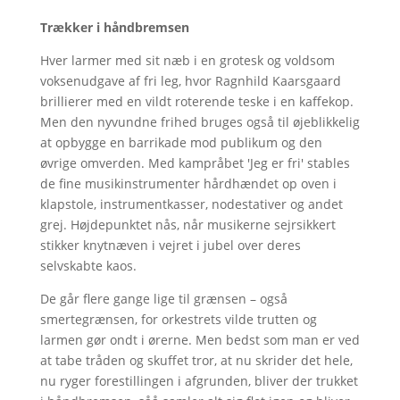
Trækker i håndbremsen
Hver larmer med sit næb i en grotesk og voldsom
voksenudgave af fri leg, hvor Ragnhild Kaarsgaard
brillierer med en vildt roterende teske i en kaffekop.
Men den nyvundne frihed bruges også til øjeblikkelig
at opbygge en barrikade mod publikum og den
øvrige omverden. Med kampråbet 'Jeg er fri' stables
de fine musikinstrumenter hårdhændet op oven i
klapstole, instrumentkasser, nodestativer og andet
grej. Højdepunktet nås, når musikerne sejrsikkert
stikker knytnæven i vejret i jubel over deres
selvskabte kaos.
De går flere gange lige til grænsen – også
smertegrænsen, for orkestrets vilde trutten og
larmen gør ondt i ørerne. Men bedst som man er ved
at tabe tråden og skuffet tror, at nu skrider det hele,
nu ryger forestillingen i afgrunden, bliver der trukket