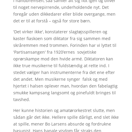
i håndbremsen, såå samler alt sig flot igen og bliver
til noget nervepirrende, underholdende nyt. Det
foregår uden dikkedarer eller blide overgange, men
det er til at forstå – også for store børn.
'Det virker ikke', konstaterer slagtøjsspilleren og
kaster fiaskoen som diktator fra sig sammen med
skråremmen med trommen. Forinden har vi lyttet til
'Partisansangen' fra 1920’ernes sovjetiske
oprørskampe mod den hvide armé. Diktatoren kan
ikke true musikerne til fuldstændig at rette ind. I
stedet vælger han instrumenterne fra det ene efter
det andet. Men musikerne synger falsk og med
hjertet i halsen oplever man, hvordan den fabelagtig
smukke kampsang langsomt og pinefuldt bringes til
tavshed.
Her kunne historien og amatørorkestret slutte, men
sådan går det ikke. Hellere spille dårligt, end slet ikke
at spille, mener Bo Larsens absurde og fordrukne
basunist. Hans banale visdom får straks den