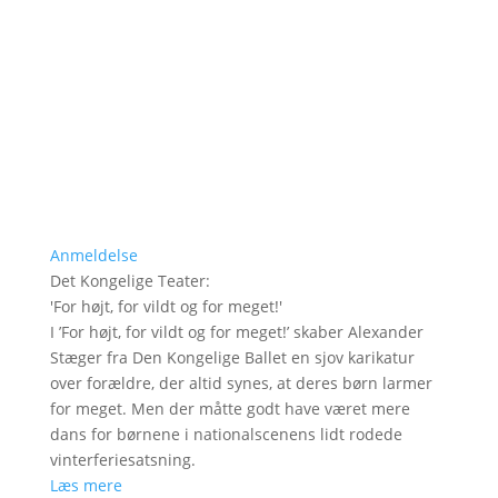
Anmeldelse
Det Kongelige Teater
:
'
For højt, for vildt og for meget!
'
I ’For højt, for vildt og for meget!’ skaber Alexander
Stæger fra Den Kongelige Ballet en sjov karikatur
over forældre, der altid synes, at deres børn larmer
for meget. Men der måtte godt have været mere
dans for børnene i nationalscenens lidt rodede
vinterferiesatsning.
Læs mere