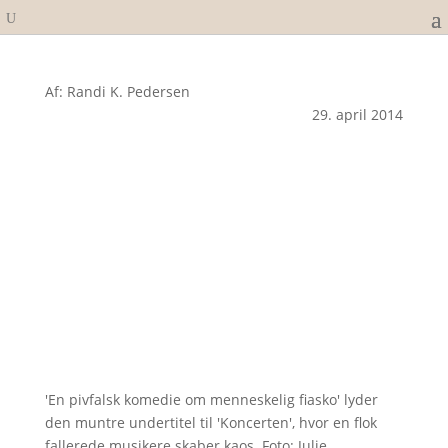
Af: Randi K. Pedersen
29. april 2014
'En pivfalsk komedie om menneskelig fiasko' lyder
den muntre undertitel til 'Koncerten', hvor en flok
fallerede musikere skaber kaos. Foto: Julie