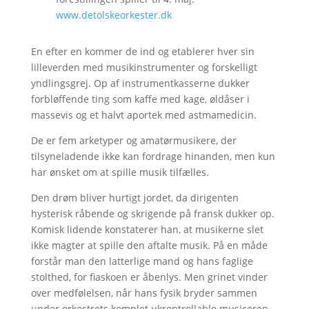
www.detolskeorkester.dk
En efter en kommer de ind og etablerer hver sin
lilleverden med musikinstrumenter og forskelligt
yndlingsgrej. Op af instrumentkasserne dukker
forbløffende ting som kaffe med kage, øldåser i
massevis og et halvt aportek med astmamedicin.
De er fem arketyper og amatørmusikere, der
tilsyneladende ikke kan fordrage hinanden, men kun
har ønsket om at spille musik tilfælles.
Den drøm bliver hurtigt jordet, da dirigenten
hysterisk råbende og skrigende på fransk dukker op.
Komisk lidende konstaterer han, at musikerne slet
ikke magter at spille den aftalte musik. På en måde
forstår man den latterlige mand og hans faglige
stolthed, for fiaskoen er åbenlys. Men grinet vinder
over medfølelsen, når hans fysik bryder sammen
under orkestrets komplet ukrontrollable musiceren.