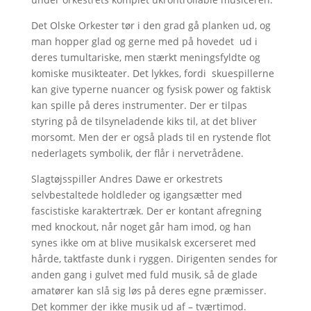
Det Olske Orkester tør i den grad gå planken ud, og
man hopper glad og gerne med på hovedet ud i
deres tumultariske, men stærkt meningsfyldte og
komiske musikteater. Det lykkes, fordi skuespillerne
kan give typerne nuancer og fysisk power og faktisk
kan spille på deres instrumenter. Der er tilpas
styring på de tilsyneladende kiks til, at det bliver
morsomt. Men der er også plads til en rystende flot
nederlagets symbolik, der flår i nervetrådene.
Slagtøjsspiller Andres Dawe er orkestrets
selvbestaltede holdleder og igangsætter med
fascistiske karaktertræk. Der er kontant afregning
med knockout, når noget går ham imod, og han
synes ikke om at blive musikalsk excerseret med
hårde, taktfaste dunk i ryggen. Dirigenten sendes for
anden gang i gulvet med fuld musik, så de glade
amatører kan slå sig løs på deres egne præmisser.
Det kommer der ikke musik ud af – tværtimod.