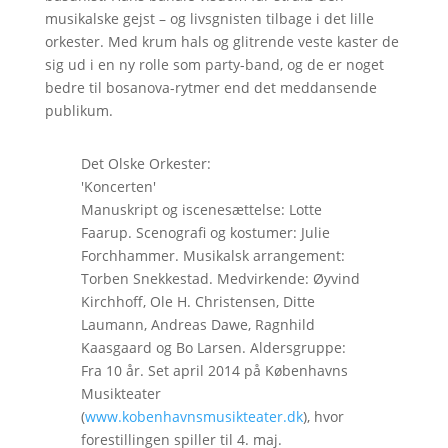
musikalske gejst – og livsgnisten tilbage i det lille
orkester. Med krum hals og glitrende veste kaster de
sig ud i en ny rolle som party-band, og de er noget
bedre til bosanova-rytmer end det meddansende
publikum.
Det Olske Orkester:
'Koncerten'
Manuskript og iscenesættelse: Lotte
Faarup. Scenografi og kostumer: Julie
Forchhammer. Musikalsk arrangement:
Torben Snekkestad. Medvirkende: Øyvind
Kirchhoff, Ole H. Christensen, Ditte
Laumann, Andreas Dawe, Ragnhild
Kaasgaard og Bo Larsen. Aldersgruppe:
Fra 10 år. Set april 2014 på Københavns
Musikteater
(
www.kobenhavnsmusikteater.dk
), hvor
forestillingen spiller til 4. maj.