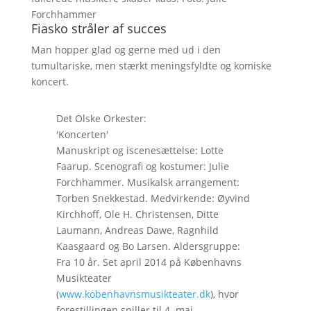
Forchhammer
Fiasko stråler af succes
Man hopper glad og gerne med ud i den
tumultariske, men stærkt meningsfyldte og komiske
koncert.
Det Olske Orkester:
'Koncerten'
Manuskript og iscenesættelse: Lotte
Faarup. Scenografi og kostumer: Julie
Forchhammer. Musikalsk arrangement:
Torben Snekkestad. Medvirkende: Øyvind
Kirchhoff, Ole H. Christensen, Ditte
Laumann, Andreas Dawe, Ragnhild
Kaasgaard og Bo Larsen. Aldersgruppe:
Fra 10 år. Set april 2014 på Københavns
Musikteater
(
www.kobenhavnsmusikteater.dk
), hvor
forestillingen spiller til 4. maj.