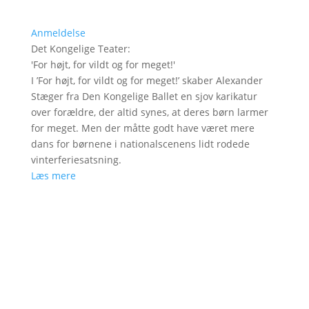
Anmeldelse
Det Kongelige Teater
:
'
For højt, for vildt og for meget!
'
I ’For højt, for vildt og for meget!’ skaber Alexander
Stæger fra Den Kongelige Ballet en sjov karikatur
over forældre, der altid synes, at deres børn larmer
for meget. Men der måtte godt have været mere
dans for børnene i nationalscenens lidt rodede
vinterferiesatsning.
Læs mere