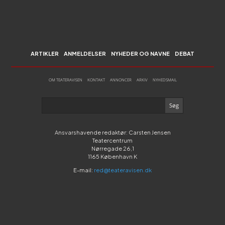
ARTIKLER
ANMELDELSER
NYHEDER OG NAVNE
DEBAT
OM TEATERAVISEN
KONTAKT
ANNONCER
ARKIV
NYHEDSMAIL
Ansvarshavende redaktør: Carsten Jensen
Teatercentrum
Nørregade 26,1
1165 København K
E-mail:
red@teateravisen.dk