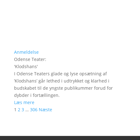
Anmeldelse
Odense Teater
:
'
Klodshans
'
I Odense Teaters glade og lyse opsætning af
’Klodshans’ går lethed i udtrykket og klarhed i
budskabet til de yngste publikummer forud for
dybder i fortællingen.
Læs mere
1
2
3
…
306
Næste