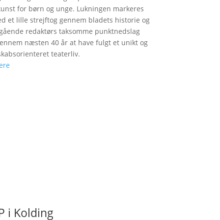
unst for børn og unge. Lukningen markeres
d et lille strejftog gennem bladets historie og
fgående redaktørs taksomme punktnedslag
gennem næsten 40 år at have fulgt et unikt og
skabsorienteret teaterliv.
ere
 i Kolding