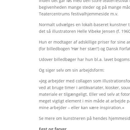
Inden det går løs med den store teaterfestival 
begivenheden mange steder og på mange måder. 
Teatercentrums festivalhjemmeside m.v.
Normalt udvælges en lokalt-baseret kunstner ti
det så illustratoren Helle Vibeke Jensen (f. 1960
Hun er modtager af adskillige priser for sine ar
(for billedbogen ‘Hør her stær!’) og Dansk For
Udover billedbøger har hun bl.a. lavet bogomsla
Og siger selv om sin arbejdsform:
»Jeg arbejder med collagen som illustrationsfor
ved at bruge timer i antikvariater, kiosker, sou
materiale er tilgængeligt. Eller ved selv at foto
meget vigtigt element i min måde at arbejde på
mine arbejder – eller kan være inspiration.«
Se mere om kunstneren på hendes hjemmesi
Fest og farver