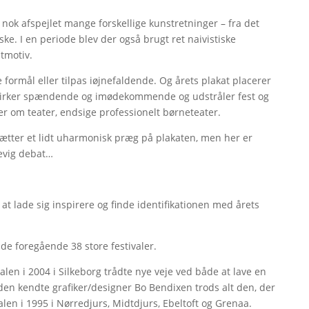
nok afspejlet mange forskellige kunstretninger – fra det
iske. I en periode blev der også brugt ret naivistiske
tmotiv.
kke formål eller tilpas iøjnefaldende. Og årets plakat placerer
 virker spændende og imødekommende og udstråler fest og
r om teater, endsige professionelt børneteater.
ætter et lidt uharmonisk præg på plakaten, men her er
 evig debat…
at lade sig inspirere og finde identifikationen med årets
 de foregående 38 store festivaler.
len i 2004 i Silkeborg trådte nye veje ved både at lave en
 den kendte grafiker/designer Bo Bendixen trods alt den, der
ivalen i 1995 i Nørredjurs, Midtdjurs, Ebeltoft og Grenaa.