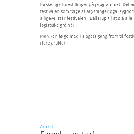
forskellige forestillinger på programmet. Det 
festivalen som følge af aflysninger pga. sygdo
alligevel står festivalen i Ballerup til at slå 
logistiske grå hår…
Man kan følge med i slagets gang frem til fest
Flere artikler
Artikel
Farvel – og tak!