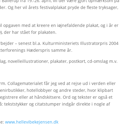
i Ballerup fra 19.-26. april, vil der være gjort opmærksom på
Og her vil årets festivalplakat pryde de fleste tryksager,
l opgaven med at kreere en iøjnefaldende plakat, og i år er
), der har stået for plakaten.
bejder – senest bl.a. Kulturministeriets Illustratorpris 2004
fatterforenings Hæderspris samme år.
g, novelleillustrationer, plakater, postkort, cd-omslag m.v.
m. Collagematerialet får jeg ved at rejse ud i verden eller
venirbutikker, hotellobbyer og andre steder, hvor klipbart
registrere eller at håndskitsere. Ord og tekster er også et
: tekststykker og citatstumper indgår direkte i nogle af
de:
www.hellevibekejensen.dk