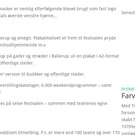
masker er nemlig efterfølgende blevet brugt som fast logo
Senest
tals øverste venstre hjørne…
llerup og omegn. Plakatmotivet vil frem til festivalen pryde
festivalhjemmeside m.v.
op på gader og stræder i Ballerup, vil en plakat i A2-format
ffentlige steder.
’-version til butikker og offentlige steder.
 forestillingskataloger, 6.000 weekendprogrammer – samt
Artikel
.
Farv
købes på selve festivalen – sammen med teatrenes egne
Med Te
forsvi
skabt 
1970’e
ær voldsom tilmelding. P.t. er mere end 100 teatre og over 170
synlig