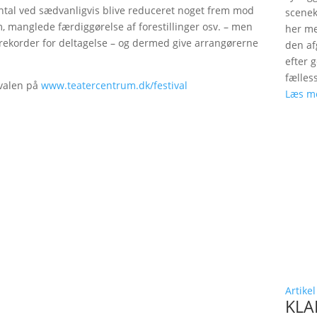
antal ved sædvanligvis blive reduceret noget frem mod
scenek
m, manglede færdiggørelse af forestillinger osv. – men
her me
alle rekorder for deltagelse – og dermed give arrangørerne
den a
efter 
fælles
ivalen på
www.teatercentrum.dk/festival
Læs m
Artikel
KLAP