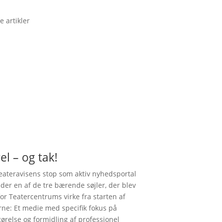
e artikler
el – og tak!
ateravisens stop som aktiv nyhedsportal
nder en af de tre bærende søjler, der blev
for Teatercentrums virke fra starten af
rne: Et medie med specifik fokus på
gørelse og formidling af professionel