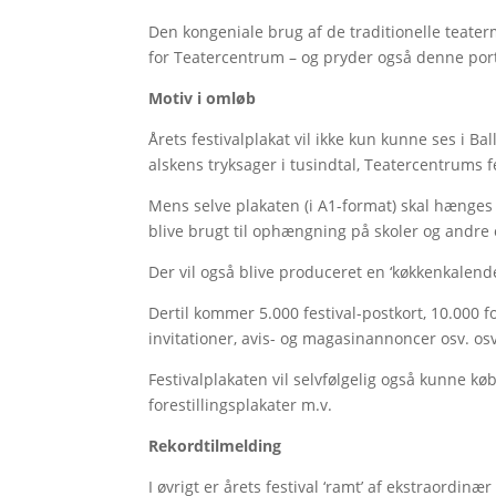
Den kongeniale brug af de traditionelle teater
for Teatercentrum – og pryder også denne por
Motiv i omløb
Årets festivalplakat vil ikke kun kunne ses i Ba
alskens tryksager i tusindtal, Teatercentrums 
Mens selve plakaten (i A1-format) skal hænges 
blive brugt til ophængning på skoler og andre o
Der vil også blive produceret en ‘køkkenkalender
Dertil kommer 5.000 festival-postkort, 10.000
invitationer, avis- og magasinannoncer osv. osv
Festivalplakaten vil selvfølgelig også kunne 
forestillingsplakater m.v.
Rekordtilmelding
I øvrigt er årets festival ‘ramt’ af ekstraordin