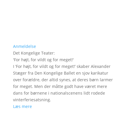
Anmeldelse
Det Kongelige Teater
:
'
For højt, for vildt og for meget!
'
I ’For højt, for vildt og for meget!’ skaber Alexander
Stæger fra Den Kongelige Ballet en sjov karikatur
over forældre, der altid synes, at deres børn larmer
for meget. Men der måtte godt have været mere
dans for børnene i nationalscenens lidt rodede
vinterferiesatsning.
Læs mere