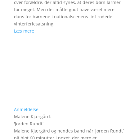
over forældre, der altid synes, at deres børn larmer
for meget. Men der måtte godt have været mere
dans for børnene i nationalscenens lidt rodede
vinterferiesatsning.
Læs mere
Anmeldelse
Malene Kjærgård
:
'
Jorden Rundt
'
Malene Kjærgård og hendes band når ’Jorden Rundt’
på blot 60 minutter i noget, der mere er