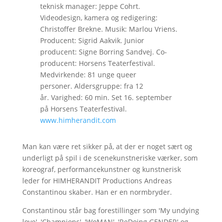
teknisk manager: Jeppe Cohrt.
Videodesign, kamera og redigering:
Christoffer Brekne. Musik: Marlou Vriens.
Producent: Sigrid Aakvik. Junior
producent: Signe Borring Sandvej. Co-
producent: Horsens Teaterfestival.
Medvirkende: 81 unge queer
personer. Aldersgruppe: fra 12
år. Varighed: 60 min. Set 16. september
på Horsens Teaterfestival.
www.himherandit.com
Man kan være ret sikker på, at der er noget sært og
underligt på spil i de scenekunstneriske værker, som
koreograf, performancekunstner og kunstnerisk
leder for HIMHERANDIT Productions Andreas
Constantinou skaber. Han er en normbryder.
Constantinou står bag forestillinger som 'My undying
love', 'Champions', 'WoMAN', 'ReDoing GENDER' og