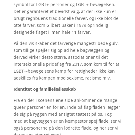
symbol for LGBT+-personer og LGBT+-bevægelsen.
Det er garanteret et bevidst valg, at der ikke kun er
brugt regnbuens traditionelle farver, og ikke blot de
otte farver, som Gilbert Baker i 1979 oprindelig
designede flaget i, men hele 11 farver.
På den vis skaber det farverige mangestribede gulv,
som tillige spejler sig op ad hele bagvæggen og
derved virker desto større, associationer til det
intersektionelle prideflag fra 2017, som kom til for at
LGBT+-bevægelsens kamp for rettigheder ikke kan
adskilles fra kampen mod sexisme, racisme m.v.
Identitet og familiefællesskab
Fra en dør i scenens ene side ankommer de mange
queer personer en for en. Inde på flag-fladen lægger
de sig på ryggen med ansigtet tættest på os. I og
med at bagvæggen er en kæmpestor spejlflade, ser vi
også personerne på den lodrette flade, og her ser vi
deres ansigter retvendt.