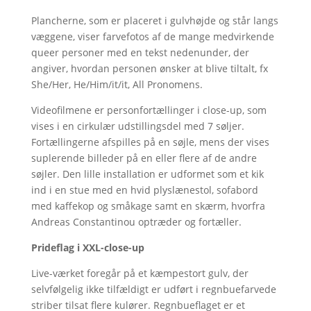
Plancherne, som er placeret i gulvhøjde og står langs
væggene, viser farvefotos af de mange medvirkende
queer personer med en tekst nedenunder, der
angiver, hvordan personen ønsker at blive tiltalt, fx
She/Her, He/Him/it/it, All Pronomens.
Videofilmene er personfortællinger i close-up, som
vises i en cirkulær udstillingsdel med 7 søljer.
Fortællingerne afspilles på en søjle, mens der vises
suplerende billeder på en eller flere af de andre
søjler. Den lille installation er udformet som et kik
ind i en stue med en hvid plyslænestol, sofabord
med kaffekop og småkage samt en skærm, hvorfra
Andreas Constantinou optræder og fortæller.
Prideflag i XXL-close-up
Live-værket foregår på et kæmpestort gulv, der
selvfølgelig ikke tilfældigt er udført i regnbuefarvede
striber tilsat flere kulører. Regnbueflaget er et