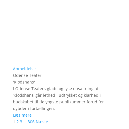
Anmeldelse
Odense Teater
:
'
Klodshans
'
I Odense Teaters glade og lyse opsætning af
’Klodshans’ går lethed i udtrykket og klarhed i
budskabet til de yngste publikummer forud for
dybder i fortællingen.
Læs mere
1
2
3
…
306
Næste