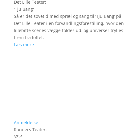
Det Lille Teater
:
'
Tju Bang
'
Så er det sovetid med spræl og sang til ’Tju Bang’ på
Det Lille Teater i en forvandlingsforestilling, hvor den
lillebitte scenes vægge foldes ud, og universer trylles
frem fra loftet.
Læs mere
Anmeldelse
Randers Teater
:
'
Æg
'