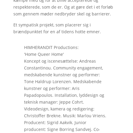
kæmpe med og for at blive accepterede og
respekterede, som de er. Og at gøre det i et forløb
som gennem møder nedbryder skel og barrierer.
Et sympatisk projekt, som placerer sig i
brændpunktet for en af tidens hotte emner.
HIMHERANDIT Productions:
'Home Queer Home'
Koncept og iscenesættelse: Andreas
Constantinou. Community engagement,
medskabende kunstner og performer:
Tone Haldrup Lorenzen. Medskabende
kunstner og performer: Aris
Papadopoulos. Installation, lyddesign og
teknisk manager: Jeppe Cohrt.
Videodesign, kamera og redigering:
Christoffer Brekne. Musik: Marlou Vriens.
Producent: Sigrid Aakvik. Junior
producent: Signe Borring Sandvej. Co-