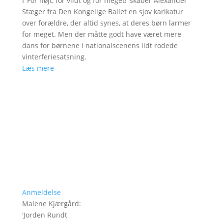
I ’For højt, for vildt og for meget!’ skaber Alexander
Stæger fra Den Kongelige Ballet en sjov karikatur
over forældre, der altid synes, at deres børn larmer
for meget. Men der måtte godt have været mere
dans for børnene i nationalscenens lidt rodede
vinterferiesatsning.
Læs mere
Anmeldelse
Malene Kjærgård
:
'
Jorden Rundt
'