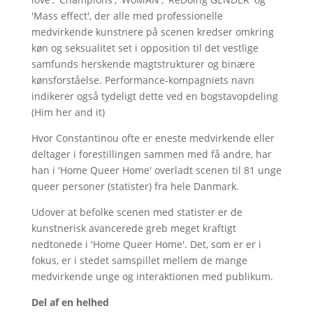
'Mass effect', der alle med professionelle
medvirkende kunstnere på scenen kredser omkring
køn og seksualitet set i opposition til det vestlige
samfunds herskende magtstrukturer og binære
kønsforståelse. Performance-kompagniets navn
indikerer også tydeligt dette ved en bogstavopdeling
(Him her and it)
Hvor Constantinou ofte er eneste medvirkende eller
deltager i forestillingen sammen med få andre, har
han i 'Home Queer Home' overladt scenen til 81 unge
queer personer (statister) fra hele Danmark.
Udover at befolke scenen med statister er de
kunstnerisk avancerede greb meget kraftigt
nedtonede i 'Home Queer Home'. Det, som er er i
fokus, er i stedet samspillet mellem de mange
medvirkende unge og interaktionen med publikum.
Del af en helhed