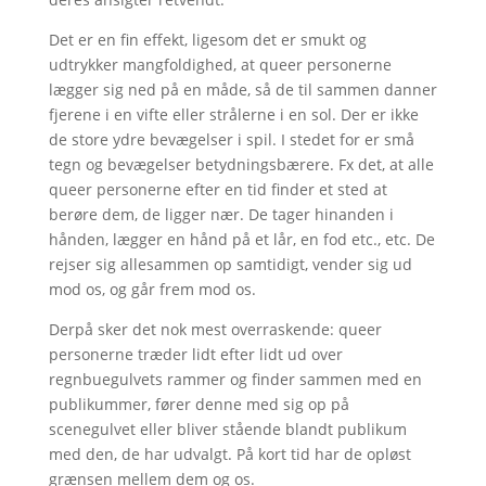
Det er en fin effekt, ligesom det er smukt og
udtrykker mangfoldighed, at queer personerne
lægger sig ned på en måde, så de til sammen danner
fjerene i en vifte eller strålerne i en sol. Der er ikke
de store ydre bevægelser i spil. I stedet for er små
tegn og bevægelser betydningsbærere. Fx det, at alle
queer personerne efter en tid finder et sted at
berøre dem, de ligger nær. De tager hinanden i
hånden, lægger en hånd på et lår, en fod etc., etc. De
rejser sig allesammen op samtidigt, vender sig ud
mod os, og går frem mod os.
Derpå sker det nok mest overraskende: queer
personerne træder lidt efter lidt ud over
regnbuegulvets rammer og finder sammen med en
publikummer, fører denne med sig op på
scenegulvet eller bliver stående blandt publikum
med den, de har udvalgt. På kort tid har de opløst
grænsen mellem dem og os.