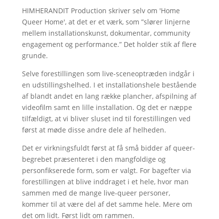
HIMHERANDIT Production skriver selv om 'Home
Queer Home', at det er et værk, som ”slører linjerne
mellem installationskunst, dokumentar, community
engagement og performance.” Det holder stik af flere
grunde.
Selve forestillingen som live-sceneoptræden indgår i
en udstillingshelhed. I et installationshele bestående
af blandt andet en lang række plancher, afspilning af
videofilm samt en lille installation. Og det er næppe
tilfældigt, at vi bliver sluset ind til forestillingen ved
først at møde disse andre dele af helheden.
Det er virkningsfuldt først at få små bidder af queer-
begrebet præsenteret i den mangfoldige og
personfikserede form, som er valgt. For bagefter via
forestillingen at blive inddraget i et hele, hvor man
sammen med de mange live-queer personer,
kommer til at være del af det samme hele. Mere om
det om lidt. Først lidt om rammen.