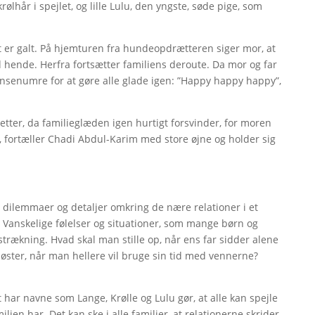
lhår i spejlet, og lille Lulu, den yngste, søde pige, som
et er galt. På hjemturen fra hundeopdrætteren siger mor, at
d hende. Herfra fortsætter familiens deroute. Da mor og far
ansenumre for at gøre alle glade igen: ”Happy happy happy”,
 sletter, da familieglæden igen hurtigt forsvinder, for moren
”, fortæller Chadi Abdul-Karim med store øjne og holder sig
re dilemmaer og detaljer omkring de nære relationer i et
Vanskelige følelser og situationer, som mange børn og
dstrækning. Hvad skal man stille op, når ens far sidder alene
søster, når man hellere vil bruge sin tid med vennerne?
t har navne som Lange, Krølle og Lulu gør, at alle kan spejle
lien har. Det kan ske i alle familier, at relationerne skrider.