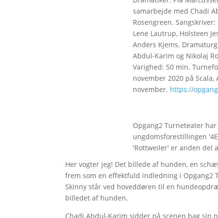
samarbejde med Chadi Ab
Rosengreen. Sangskriver:
Lene Lautrup, Holsteen Je
Anders Kjems. Dramaturg:
Abdul-Karim og Nikolaj Ros
Varighed: 50 min. Turnefore
november 2020 på Scala, Aa
november.
https://opgang
Opgang2 Turneteater har 
ungdomsforestillingen '4E
'Rottweiler' er anden del 
Her vogter jeg! Det billede af hunden, en schæfe
frem som en effektfuld indledning i Opgang2 T
Skinny står ved hoveddøren til en hundeopdræ
billedet af hunden.
Chadi Abdul-Karim sidder på scenen bag sin pu