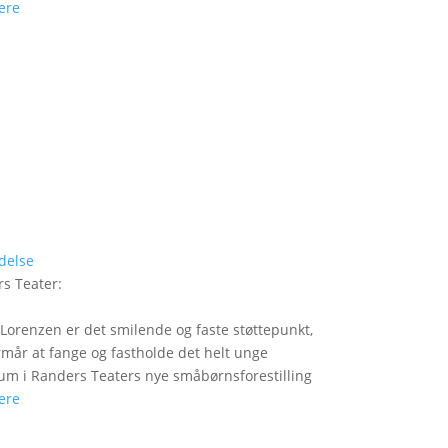
ere
delse
s Teater
:
Lorenzen er det smilende og faste støttepunkt,
rmår at fange og fastholde det helt unge
um i Randers Teaters nye småbørnsforestilling
ere