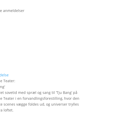
e anmeldelser
delse
le Teater
:
ang
'
det sovetid med spræl og sang til ’Tju Bang’ på
le Teater i en forvandlingsforestilling, hvor den
itte scenes vægge foldes ud, og universer trylles
a loftet.