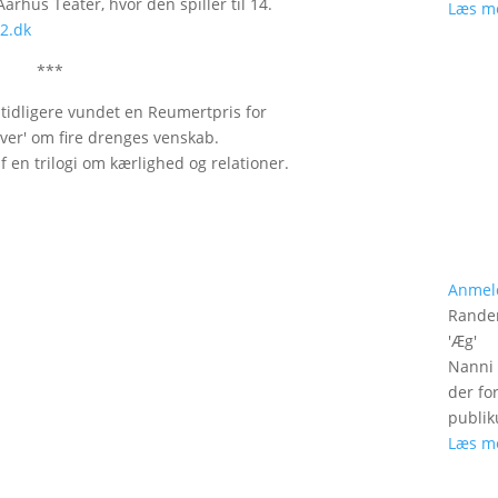
rhus Teater, hvor den spiller til 14.
Læs m
2.dk
***
tidligere vundet en Reumertpris for
ver' om fire drenges venskab.
af en trilogi om kærlighed og relationer.
Anmel
Rander
'
Æg
'
Nanni 
der fo
publik
Læs m