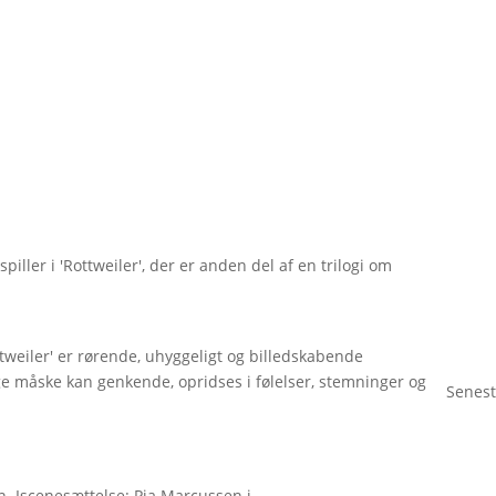
iller i 'Rottweiler', der er anden del af en trilogi om
tweiler' er rørende, uhyggeligt og billedskabende
e måske kan genkende, opridses i følelser, stemninger og
Senest
. Iscenesættelse: Pia Marcussen i