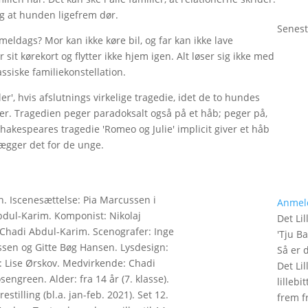
 og at hunden ligefrem dør.
Senest
dags? Mor kan ikke køre bil, og far kan ikke lave
sit kørekort og flytter ikke hjem igen. Alt løser sig ikke med
siske familiekonstellation.
', hvis afslutnings virkelige tragedie, idet de to hundes
 her. Tragedien peger paradoksalt også på et håb; peger på,
akespeares tragedie 'Romeo og Julie' implicit giver et håb
lægger det for de unge.
. Iscenesættelse: Pia Marcussen i
Anmel
dul-Karim. Komponist: Nikolaj
Det Lil
 Chadi Abdul-Karim. Scenografer: Inge
'
Tju B
ssen og Gitte Bøg Hansen. Lysdesign:
Så er 
 Lise Ørskov. Medvirkende: Chadi
Det Lil
engreen. Alder: fra 14 år (7. klasse).
lilleb
stilling (bl.a. jan-feb. 2021). Set 12.
frem fr