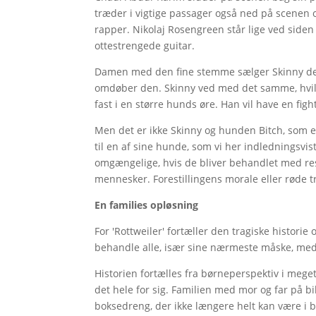
træder i vigtige passager også ned på scenen og 
rapper. Nikolaj Rosengreen står lige ved sid
ottestrengede guitar.
Damen med den fine stemme sælger Skinny den l
omdøber den. Skinny ved med det samme, hvilk
fast i en større hunds øre. Han vil have en figh
Men det er ikke Skinny og hunden Bitch, som e
til en af sine hunde, som vi her indledningsvis
omgængelige, hvis de bliver behandlet med r
mennesker. Forestillingens morale eller røde 
En families opløsning
For 'Rottweiler' fortæller den tragiske historie
behandle alle, især sine nærmeste måske, med
Historien fortælles fra børneperspektiv i meg
det hele for sig. Familien med mor og far på 
boksedreng, der ikke længere helt kan være i b