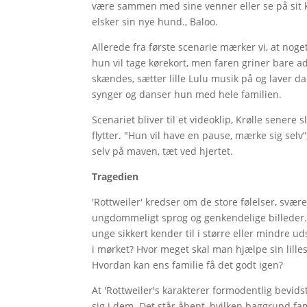
være sammen med sine venner eller se på sit krø
elsker sin nye hund., Baloo.
Allerede fra første scenarie mærker vi, at nog
hun vil tage kørekort, men faren griner bare a
skændes, sætter lille Lulu musik på og laver d
synger og danser hun med hele familien.
Scenariet bliver til et videoklip, Krølle senere
flytter. "Hun vil have en pause, mærke sig selv
selv på maven, tæt ved hjertet.
Tragedien
'Rottweiler' kredser om de store følelser, svæ
ungdommeligt sprog og genkendelige billeder. 
unge sikkert kender til i større eller mindre u
i mørket? Hvor meget skal man hjælpe sin lille
Hvordan kan ens familie få det godt igen?
At 'Rottweiler's karakterer formodentlig bevids
sig i dem. Det står åbent, hvilken baggrund fami