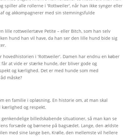
spiller alle rollerne i 'Rottweiler', når han ikke synger eller
en af og akkompagnerer med sin stemningsfulde
ille rottweilertæve Petite – eller Bitch, som han selv
en hund han vil have, da han ser den lille hund bide sig
ter.
r hovedhistorien i 'Rottweiler'. Damen har endnu en køber
t får at vide er stærke hunde, der bliver gode og
espekt og kærlighed. Det er med hunde som med
tråd måske?
 om en familie i opløsning. En historie om, at man skal
 kærlighed og respekt.
et genkendelige billedskabende situationer, så man kan se
bilens forsæde og børnene på bagsædet. Lange, den ældste
ilen med sine lange ben, Krølle, den mellemste vil hellere