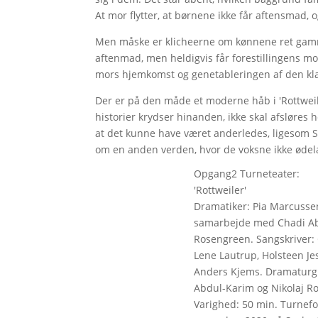
At mor flytter, at børnene ikke får aftensmad,
Men måske er klicheerne om kønnene ret gammel
aftenmad, men heldigvis får forestillingens mor 
mors hjemkomst og genetableringen af den klas
Der er på den måde et moderne håb i 'Rottweiler
historier krydser hinanden, ikke skal afsløres
at det kunne have været anderledes, ligesom Sh
om en anden verden, hvor de voksne ikke øde
Opgang2 Turneteater:
'Rottweiler'
Dramatiker: Pia Marcussen
samarbejde med Chadi Ab
Rosengreen. Sangskriver:
Lene Lautrup, Holsteen Je
Anders Kjems. Dramaturg:
Abdul-Karim og Nikolaj Ros
Varighed: 50 min. Turnefore