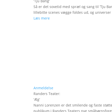
'
Tju Bang
'
Så er det sovetid med spræl og sang til ’Tju Ban
lillebitte scenes vægge foldes ud, og universer t
Læs mere
Anmeldelse
Randers Teater
:
'
Æg
'
Nanni Lorenzen er det smilende og faste støtt
publikum i Randers Teaters nye småbørnsfores