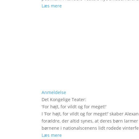
Læs mere
Anmeldelse
Det Kongelige Teater
:
'
For højt, for vildt og for meget!
'
I ’For højt, for vildt og for meget!’ skaber Ale
forældre, der altid synes, at deres børn larm
børnene i nationalscenens lidt rodede vinterfe
Læs mere