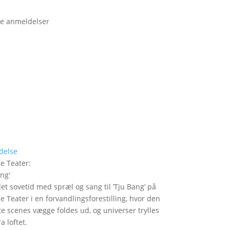
e anmeldelser
delse
le Teater
:
ang
'
det sovetid med spræl og sang til ’Tju Bang’ på
le Teater i en forvandlingsforestilling, hvor den
itte scenes vægge foldes ud, og universer trylles
a loftet.