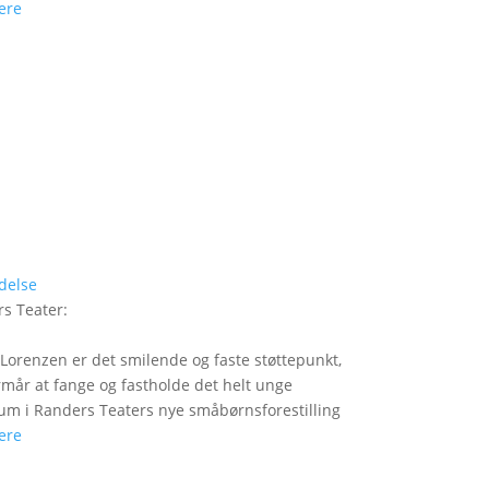
ere
delse
s Teater
:
Lorenzen er det smilende og faste støttepunkt,
rmår at fange og fastholde det helt unge
um i Randers Teaters nye småbørnsforestilling
ere