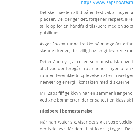
https://www.zapshowteat
Det sker næsten altid på en festival, at nogen
pladser. De, der gør det, fortjener respekt. Ik
stille op for en håndfuld tilskuere med en solo
publikum.
Asger Frøkov kunne trække på mange års erfari
skønne drenge, der villigt og ivrigt leverede m
Det er åbenlyst, at rollen som musikalsk klovn 
alt, hvad der foregår, fra annonceringen af en s
rutinen fører ikke til oplevelsen af en triviel
nærvær og energi i kontakten med tilskuerne.
Mr. Zaps fiffige klovn har en sammenhængende 
gedigne bommerter, der er saltet i en klassisk k
Hjælpere i børnestørrelse
Når han kvajer sig, viser det sig at være vældig
der tydeligvis får dem til at føle sig trygge. 