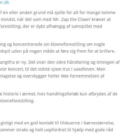
er.dk
 af en eller anden grund må spille for alt for mange tomme
ke mindst, når det som med ’Mr. Zap the Clown’ kræver at
forestilling, der er dybt afhængig af samspillet med
ng og koncentrerede sin klovneforestilling om nogle
odspil uden på nogen måde at føre sig frem for at brillere.
langtfra er ny. Det viser den sikre håndtering og timingen af
tor koncert, til det sidste sjove trut i saxofonen. Men
 gentagelse og overskygger heller ikke fornemmelsen af
historie i ærmet, hvis handlingsforløb kun afbrydes af de
lovneforestilling.
 givtigt med en god kontakt til tilskuerne i børnestørrelse,
De kommer straks og helt uopfordret til hjælp med gode råd