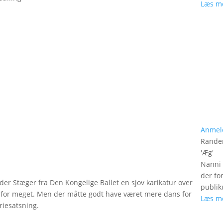
Læs m
Anmel
Rander
'
Æg
'
Nanni 
der fo
xander Stæger fra Den Kongelige Ballet en sjov karikatur over
publik
er for meget. Men der måtte godt have været mere dans for
Læs m
riesatsning.