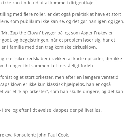
n ikke kan finde ud af at komme i dirigenttøjet.
illing med flere roller, er det også praktisk at have et stort
re, som publikum ikke kan se, og det gør han igen og igen.
m ’Mr. Zap the Clown’ bygger på, og som Asger Frøkøv er
r godt, og begejstringen, når et problem løser sig, har et
m er i familie med den tragikomiske cirkusklovn.
gre er sikre redskaber i rækken af korte episoder, der ikke
 hænger fint sammen i et forståeligt forløb.
fonist og et stort orkester, men efter en længere ventetid
 Zaps klovn er ikke kun klassisk hjælpeløs, han er også
 var et ”klap-orkester”, som han skulle dirigere, og det kan
 i tre, og efter lidt øvelse klappes der på livet løs.
økov. Konsulent: John Paul Cook.