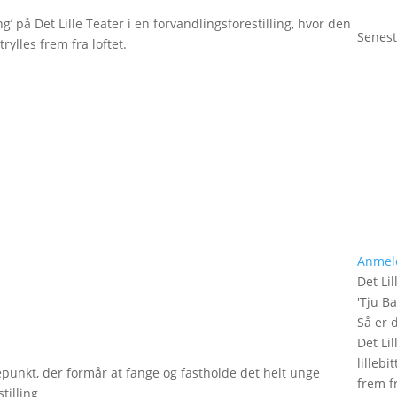
g’ på Det Lille Teater i en forvandlingsforestilling, hvor den
Senest
rylles frem fra loftet.
Anmel
Det Lil
'
Tju B
Så er 
Det Lil
lilleb
epunkt, der formår at fange og fastholde det helt unge
frem fr
tilling