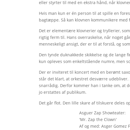
eller styrter til med en ekstra hånd, når klovne
Hvis man kun er én person til at spille en forest
bagtæppe. Så kan klovnen kommunikere med fle
Det er elementære klovnerier og tryllerier, so
rigtig ferm til. Hans overraskelse, når noget gå
menneskeligt ansigt, der er til at forstå, og so
Den tynde duknakkede skikkelse og de lange fin
kun opleves som enkeltstående numre, men som
Der er inviteret til koncert med en berømt saxo
står det klart, at orkestret desværre udebliver.
snarrådig. Derfor kommer han i tanke om, at det
jo erstattes af publikum.
Det går flot. Den lille skare af tilskuere deles op
Asguer Zap Showteater:
'Mr. Zap the Clown'
Af og med: Asger Gomez Fr