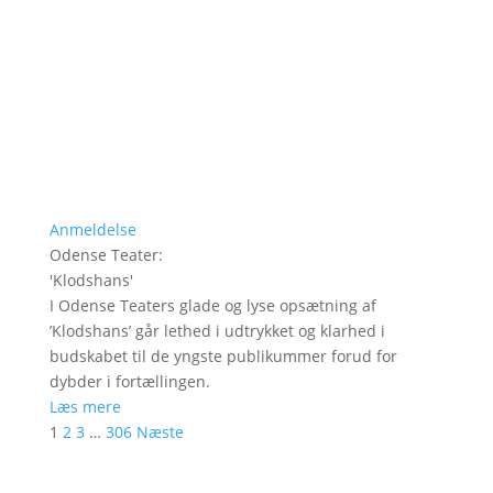
Anmeldelse
Odense Teater
:
'
Klodshans
'
I Odense Teaters glade og lyse opsætning af
’Klodshans’ går lethed i udtrykket og klarhed i
budskabet til de yngste publikummer forud for
dybder i fortællingen.
Læs mere
1
2
3
…
306
Næste