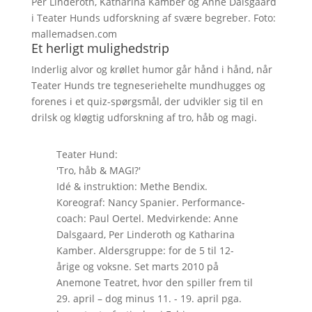
Per Linderoth, Katharina Kamber og Anne Dalsgaard
i Teater Hunds udforskning af svære begreber. Foto:
mallemadsen.com
Et herligt mulighedstrip
Inderlig alvor og krøllet humor går hånd i hånd, når
Teater Hunds tre tegneseriehelte mundhugges og
forenes i et quiz-spørgsmål, der udvikler sig til en
drilsk og kløgtig udforskning af tro, håb og magi.
Teater Hund:
'Tro, håb & MAGI?'
Idé & instruktion: Methe Bendix.
Koreograf: Nancy Spanier. Performance-
coach: Paul Oertel. Medvirkende: Anne
Dalsgaard, Per Linderoth og Katharina
Kamber. Aldersgruppe: for de 5 til 12-
årige og voksne. Set marts 2010 på
Anemone Teatret, hvor den spiller frem til
29. april – dog minus 11. - 19. april pga.