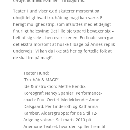
tredje, at mælk kommer fra isbjørne.)
Teater Hund viser og diskuterer morsomt og
uhøjtideligt hvad tro, håb og magi kan være. Et
herligt mulighedstrip, som afsluttes med et dejligt
finurligt halesving: Det lille bjergparti bevæger sig –
helt af sig selv – hen over scenen. En finale som gør
det ekstra morsomt at huske tilbage på Annes replik
undervejs: ’Vi kan da ikke stå her og fortælle folk at
de skal tro på magi!’.
Teater Hund:
'Tro, håb & MAGI?'
Idé & instruktion: Methe Bendix.
Koreograf: Nancy Spanier. Performance-
coach: Paul Oertel. Medvirkende: Anne
Dalsgaard, Per Linderoth og Katharina
Kamber. Aldersgruppe: for de 5 til 12-
årige og voksne. Set marts 2010 på
Anemone Teatret, hvor den spiller frem til