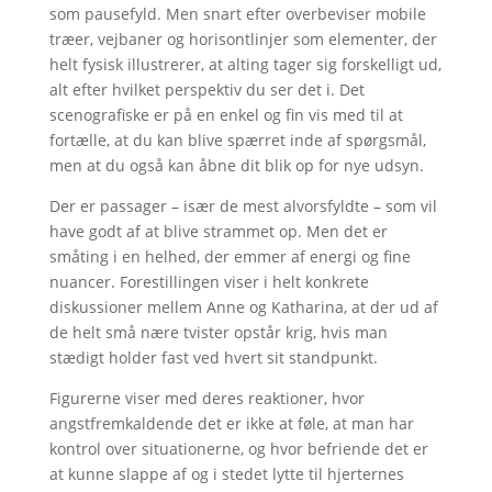
som pausefyld. Men snart efter overbeviser mobile
træer, vejbaner og horisontlinjer som elementer, der
helt fysisk illustrerer, at alting tager sig forskelligt ud,
alt efter hvilket perspektiv du ser det i. Det
scenografiske er på en enkel og fin vis med til at
fortælle, at du kan blive spærret inde af spørgsmål,
men at du også kan åbne dit blik op for nye udsyn.
Der er passager – især de mest alvorsfyldte – som vil
have godt af at blive strammet op. Men det er
småting i en helhed, der emmer af energi og fine
nuancer. Forestillingen viser i helt konkrete
diskussioner mellem Anne og Katharina, at der ud af
de helt små nære tvister opstår krig, hvis man
stædigt holder fast ved hvert sit standpunkt.
Figurerne viser med deres reaktioner, hvor
angstfremkaldende det er ikke at føle, at man har
kontrol over situationerne, og hvor befriende det er
at kunne slappe af og i stedet lytte til hjerternes