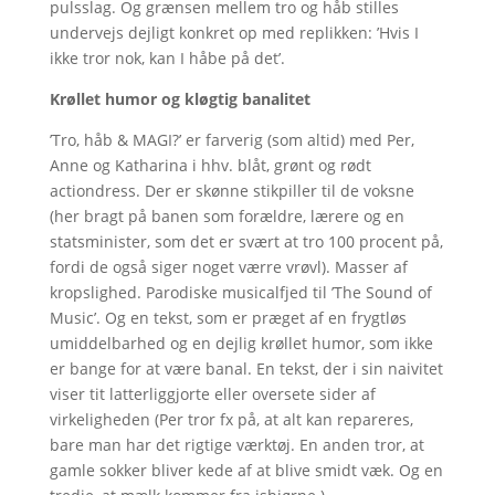
pulsslag. Og grænsen mellem tro og håb stilles
undervejs dejligt konkret op med replikken: ’Hvis I
ikke tror nok, kan I håbe på det’.
Krøllet humor og kløgtig banalitet
’Tro, håb & MAGI?’ er farverig (som altid) med Per,
Anne og Katharina i hhv. blåt, grønt og rødt
actiondress. Der er skønne stikpiller til de voksne
(her bragt på banen som forældre, lærere og en
statsminister, som det er svært at tro 100 procent på,
fordi de også siger noget værre vrøvl). Masser af
kropslighed. Parodiske musicalfjed til ’The Sound of
Music’. Og en tekst, som er præget af en frygtløs
umiddelbarhed og en dejlig krøllet humor, som ikke
er bange for at være banal. En tekst, der i sin naivitet
viser tit latterliggjorte eller oversete sider af
virkeligheden (Per tror fx på, at alt kan repareres,
bare man har det rigtige værktøj. En anden tror, at
gamle sokker bliver kede af at blive smidt væk. Og en