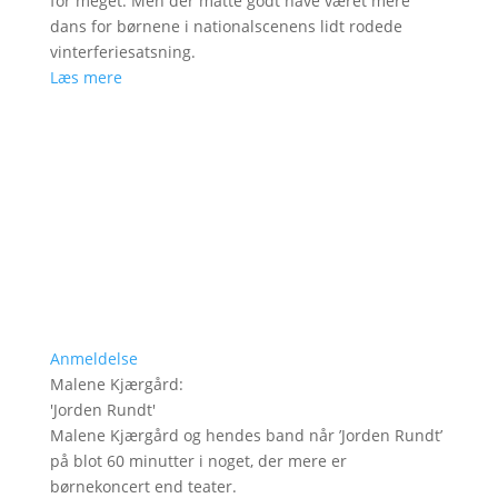
for meget. Men der måtte godt have været mere
dans for børnene i nationalscenens lidt rodede
vinterferiesatsning.
Læs mere
Anmeldelse
Malene Kjærgård
:
'
Jorden Rundt
'
Malene Kjærgård og hendes band når ’Jorden Rundt’
på blot 60 minutter i noget, der mere er
børnekoncert end teater.