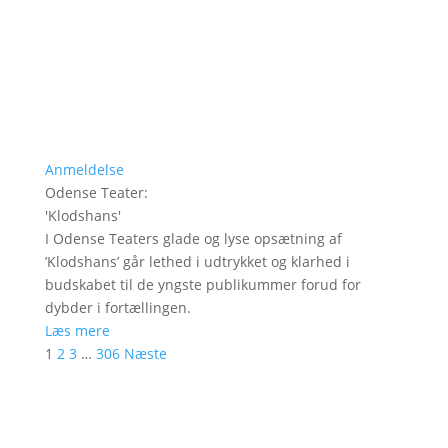
Anmeldelse
Odense Teater
:
'
Klodshans
'
I Odense Teaters glade og lyse opsætning af
’Klodshans’ går lethed i udtrykket og klarhed i
budskabet til de yngste publikummer forud for
dybder i fortællingen.
Læs mere
1
2
3
…
306
Næste