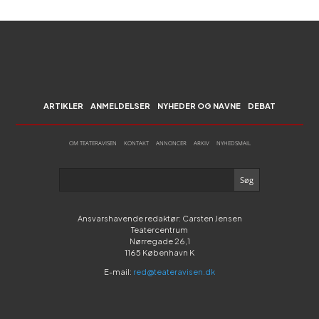
ARTIKLER
ANMELDELSER
NYHEDER OG NAVNE
DEBAT
OM TEATERAVISEN
KONTAKT
ANNONCER
ARKIV
NYHEDSMAIL
Ansvarshavende redaktør: Carsten Jensen
Teatercentrum
Nørregade 26,1
1165 København K
E-mail:
red@teateravisen.dk