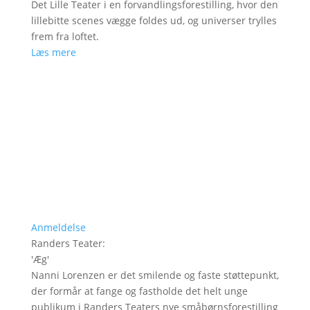
Det Lille Teater i en forvandlingsforestilling, hvor den
lillebitte scenes vægge foldes ud, og universer trylles
frem fra loftet.
Læs mere
Anmeldelse
Randers Teater
:
'
Æg
'
Nanni Lorenzen er det smilende og faste støttepunkt,
der formår at fange og fastholde det helt unge
publikum i Randers Teaters nye småbørnsforestilling