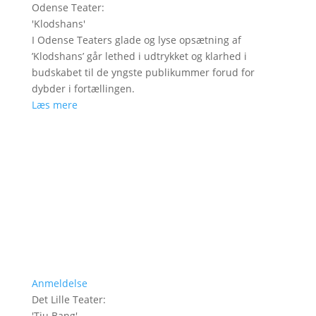
Odense Teater
:
'
Klodshans
'
I Odense Teaters glade og lyse opsætning af
’Klodshans’ går lethed i udtrykket og klarhed i
budskabet til de yngste publikummer forud for
dybder i fortællingen.
Læs mere
Anmeldelse
Det Lille Teater
:
'
Tju Bang
'