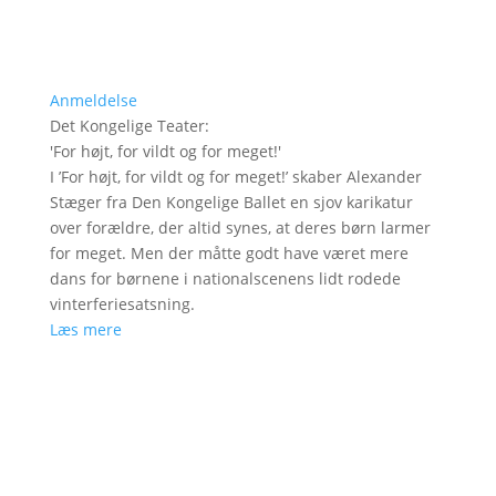
Anmeldelse
Det Kongelige Teater
:
'
For højt, for vildt og for meget!
'
I ’For højt, for vildt og for meget!’ skaber Alexander
Stæger fra Den Kongelige Ballet en sjov karikatur
over forældre, der altid synes, at deres børn larmer
for meget. Men der måtte godt have været mere
dans for børnene i nationalscenens lidt rodede
vinterferiesatsning.
Læs mere