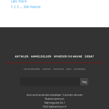
Læs mere
1
2
3
…
306
Næste
ARTIKLER
ANMELDELSER
NYHEDER OG NAVNE
DEBAT
OM TEATERAVISEN
KONTAKT
ANNONCER
ARKIV
NYHEDSMAIL
Ansvarshavende redaktør: Carsten Jensen
Teatercentrum
Nørregade 26,1
1165 København K