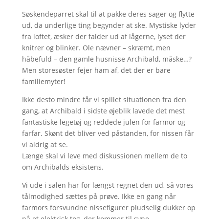
Søskendeparret skal til at pakke deres sager og flytte
ud, da underlige ting begynder at ske. Mystiske lyder
fra loftet, æsker der falder ud af lågerne, lyset der
knitrer og blinker. Ole nævner – skræmt, men
håbefuld – den gamle husnisse Archibald, måske…?
Men storesøster fejer ham af, det der er bare
familiemyter!
Ikke desto mindre får vi spillet situationen fra den
gang, at Archibald i sidste øjeblik lavede det mest
fantastiske legetøj og reddede julen for farmor og
farfar. Skønt det bliver ved påstanden, for nissen får
vi aldrig at se.
Længe skal vi leve med diskussionen mellem de to
om Archibalds eksistens.
Vi ude i salen har for længst regnet den ud, så vores
tålmodighed sættes på prøve. Ikke en gang når
farmors forsvundne nissefigurer pludselig dukker op
på et elektrisk tog, der kommer til syne