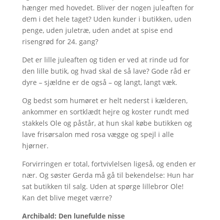
hænger med hovedet. Bliver der nogen juleaften for
dem i det hele taget? Uden kunder i butikken, uden
penge, uden juletræ, uden andet at spise end
risengrød for 24. gang?
Det er lille juleaften og tiden er ved at rinde ud for
den lille butik, og hvad skal de så lave? Gode råd er
dyre – sjældne er de også – og langt, langt væk.
Og bedst som humøret er helt nederst i kælderen,
ankommer en sortklædt hejre og koster rundt med
stakkels Ole og påstår, at hun skal købe butikken og
lave frisørsalon med rosa vægge og spejl i alle
hjørner.
Forvirringen er total, fortvivlelsen ligeså, og enden er
nær. Og søster Gerda må gå til bekendelse: Hun har
sat butikken til salg. Uden at spørge lillebror Ole!
Kan det blive meget værre?
Archibald: Den lunefulde nisse