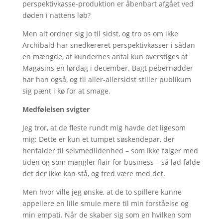
perspektivkasse-produktion er åbenbart afgået ved
døden i nattens løb?
Men alt ordner sig jo til sidst, og tro os om ikke
Archibald har snedkereret perspektivkasser i sådan
en mængde, at kundernes antal kun overstiges af
Magasins en lørdag i december. Bagt pebernødder
har han også, og til aller-allersidst stiller publikum
sig pænt i kø for at smage.
Medfølelsen svigter
Jeg tror, at de fleste rundt mig havde det ligesom
mig: Dette er kun et tumpet søskendepar, der
henfalder til selvmedlidenhed – som ikke følger med
tiden og som mangler flair for business – så lad falde
det der ikke kan stå, og fred være med det.
Men hvor ville jeg ønske, at de to spillere kunne
appellere en lille smule mere til min forståelse og
min empati. Når de skaber sig som en hvilken som