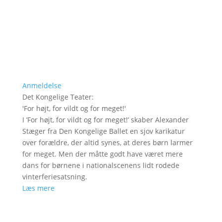
Anmeldelse
Det Kongelige Teater
:
'
For højt, for vildt og for meget!
'
I ’For højt, for vildt og for meget!’ skaber Alexander
Stæger fra Den Kongelige Ballet en sjov karikatur
over forældre, der altid synes, at deres børn larmer
for meget. Men der måtte godt have været mere
dans for børnene i nationalscenens lidt rodede
vinterferiesatsning.
Læs mere