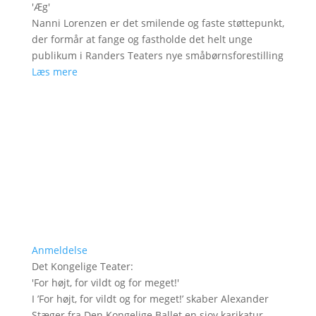
'
Æg
'
Nanni Lorenzen er det smilende og faste støttepunkt,
der formår at fange og fastholde det helt unge
publikum i Randers Teaters nye småbørnsforestilling
Læs mere
Anmeldelse
Det Kongelige Teater
:
'
For højt, for vildt og for meget!
'
I ’For højt, for vildt og for meget!’ skaber Alexander
Stæger fra Den Kongelige Ballet en sjov karikatur