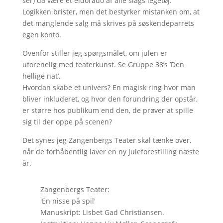
ser) da være et eldorado af alle slags legetøj.
Logikken brister, men det bestyrker mistanken om, at
det manglende salg må skrives på søskendeparrets
egen konto.
Ovenfor stiller jeg spørgsmålet, om julen er
uforenelig med teaterkunst. Se Gruppe 38’s ’Den
hellige nat’.
Hvordan skabe et univers? En magisk ring hvor man
bliver inkluderet, og hvor den forundring der opstår,
er større hos publikum end den, de prøver at spille
sig til der oppe på scenen?
Det synes jeg Zangenbergs Teater skal tænke over,
når de forhåbentlig laver en ny juleforestilling næste
år.
Zangenbergs Teater:
'En nisse på spil'
Manuskript: Lisbet Gad Christiansen.