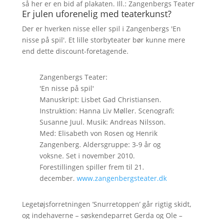
så her er en bid af plakaten. Ill.: Zangenbergs Teater
Er julen uforenelig med teaterkunst?
Der er hverken nisse eller spil i Zangenbergs 'En
nisse på spil'. Et lille storbyteater bør kunne mere
end dette discount-foretagende.
Zangenbergs Teater:
'En nisse på spil'
Manuskript: Lisbet Gad Christiansen.
Instruktion: Hanna Liv Møller. Scenografi:
Susanne Juul. Musik: Andreas Nilsson.
Med: Elisabeth von Rosen og Henrik
Zangenberg. Aldersgruppe: 3-9 år og
voksne. Set i november 2010.
Forestillingen spiller frem til 21.
december.
www.zangenbergsteater.dk
Legetøjsforretningen ’Snurretoppen’ går rigtig skidt,
og indehaverne – søskendeparret Gerda og Ole –