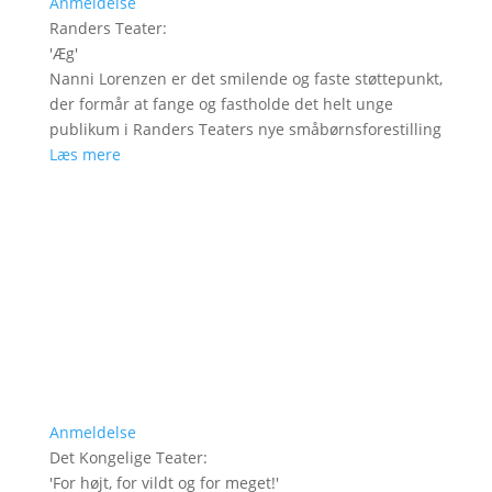
Anmeldelse
Randers Teater
:
'
Æg
'
Nanni Lorenzen er det smilende og faste støttepunkt,
der formår at fange og fastholde det helt unge
publikum i Randers Teaters nye småbørnsforestilling
Læs mere
Anmeldelse
Det Kongelige Teater
:
'
For højt, for vildt og for meget!
'