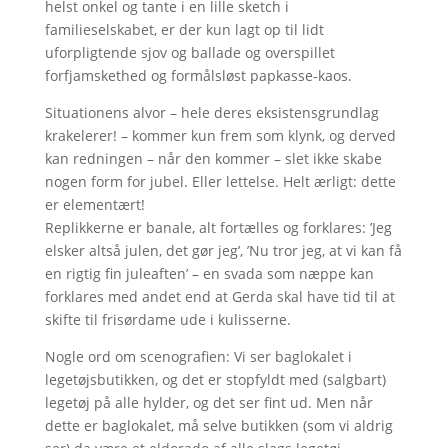
helst onkel og tante i en lille sketch i
familieselskabet, er der kun lagt op til lidt
uforpligtende sjov og ballade og overspillet
forfjamskethed og formålsløst papkasse-kaos.
Situationens alvor – hele deres eksistensgrundlag
krakelerer! – kommer kun frem som klynk, og derved
kan redningen – når den kommer – slet ikke skabe
nogen form for jubel. Eller lettelse. Helt ærligt: dette
er elementært!
Replikkerne er banale, alt fortælles og forklares: ’Jeg
elsker altså julen, det gør jeg’, ’Nu tror jeg, at vi kan få
en rigtig fin juleaften’ – en svada som næppe kan
forklares med andet end at Gerda skal have tid til at
skifte til frisørdame ude i kulisserne.
Nogle ord om scenografien: Vi ser baglokalet i
legetøjsbutikken, og det er stopfyldt med (salgbart)
legetøj på alle hylder, og det ser fint ud. Men når
dette er baglokalet, må selve butikken (som vi aldrig