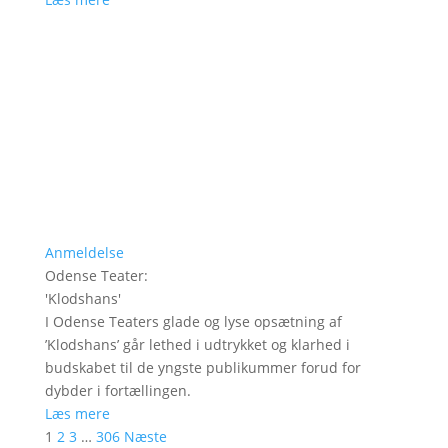
Anmeldelse
Odense Teater
:
'
Klodshans
'
I Odense Teaters glade og lyse opsætning af
’Klodshans’ går lethed i udtrykket og klarhed i
budskabet til de yngste publikummer forud for
dybder i fortællingen.
Læs mere
1
2
3
…
306
Næste