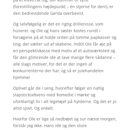
(forestillingens højdepunkt – én stjerne for den!), er
den bedrevidende Gerda overbevist.
Og selvfølgelig er det en rigtig drillenisse, som
huserer, og Ole og hans søster kostes rundt i
forsøgene på at holde orden på tomme papkasser og
ting, der vælter ud af skabene. Indtil Ole får øje på
en perspektivkasse med motiv af et autoværksted og
får den glimrende idé at lave mange flere sådanne –
alle slags motiver, for det er der ingen af
konkurrenterne der har, og så er julehandelen
hjemme!
Oplivet går de i seng, hvorefter følger en natlig
slapsticksekvens med ’komedie i mørke’ og
uforklarligt liv i alt legetøjet på hylderne. Og det er jo
altid sjovt. Og enkelt.
Hvorfor Ole er lige så nedbøjet og sur næste morgen,
forstår jeg ikke. Hans idé og den store