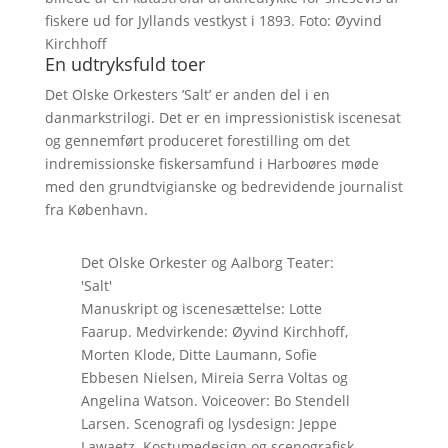
fiskere ud for Jyllands vestkyst i 1893. Foto: Øyvind
Kirchhoff
En udtryksfuld toer
Det Olske Orkesters ’Salt’ er anden del i en
danmarkstrilogi. Det er en impressionistisk iscenesat
og gennemført produceret forestilling om det
indremissionske fiskersamfund i Harboøres møde
med den grundtvigianske og bedrevidende journalist
fra København.
Det Olske Orkester og Aalborg Teater:
'Salt'
Manuskript og iscenesættelse: Lotte
Faarup. Medvirkende: Øyvind Kirchhoff,
Morten Klode, Ditte Laumann, Sofie
Ebbesen Nielsen, Mireia Serra Voltas og
Angelina Watson. Voiceover: Bo Stendell
Larsen. Scenografi og lysdesign: Jeppe
Lawaetz. Kostumedesign og scenografisk