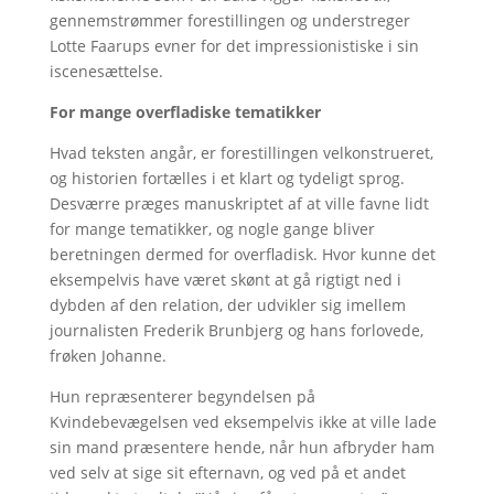
gennemstrømmer forestillingen og understreger
Lotte Faarups evner for det impressionistiske i sin
iscenesættelse.
For mange overfladiske tematikker
Hvad teksten angår, er forestillingen velkonstrueret,
og historien fortælles i et klart og tydeligt sprog.
Desværre præges manuskriptet af at ville favne lidt
for mange tematikker, og nogle gange bliver
beretningen dermed for overfladisk. Hvor kunne det
eksempelvis have været skønt at gå rigtigt ned i
dybden af den relation, der udvikler sig imellem
journalisten Frederik Brunbjerg og hans forlovede,
frøken Johanne.
Hun repræsenterer begyndelsen på
Kvindebevægelsen ved eksempelvis ikke at ville lade
sin mand præsentere hende, når hun afbryder ham
ved selv at sige sit efternavn, og ved på et andet