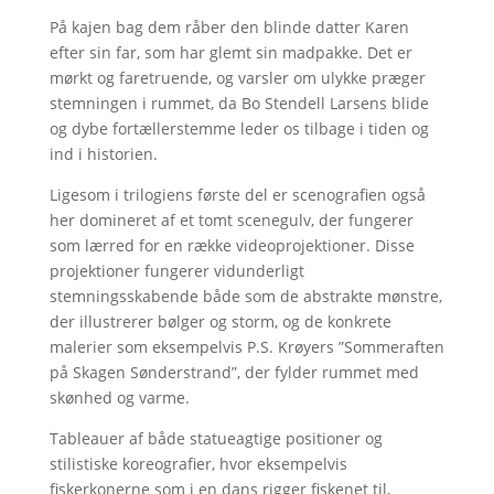
På kajen bag dem råber den blinde datter Karen
efter sin far, som har glemt sin madpakke. Det er
mørkt og faretruende, og varsler om ulykke præger
stemningen i rummet, da Bo Stendell Larsens blide
og dybe fortællerstemme leder os tilbage i tiden og
ind i historien.
Ligesom i trilogiens første del er scenografien også
her domineret af et tomt scenegulv, der fungerer
som lærred for en række videoprojektioner. Disse
projektioner fungerer vidunderligt
stemningsskabende både som de abstrakte mønstre,
der illustrerer bølger og storm, og de konkrete
malerier som eksempelvis P.S. Krøyers ”Sommeraften
på Skagen Sønderstrand”, der fylder rummet med
skønhed og varme.
Tableauer af både statueagtige positioner og
stilistiske koreografier, hvor eksempelvis
fiskerkonerne som i en dans rigger fiskenet til,