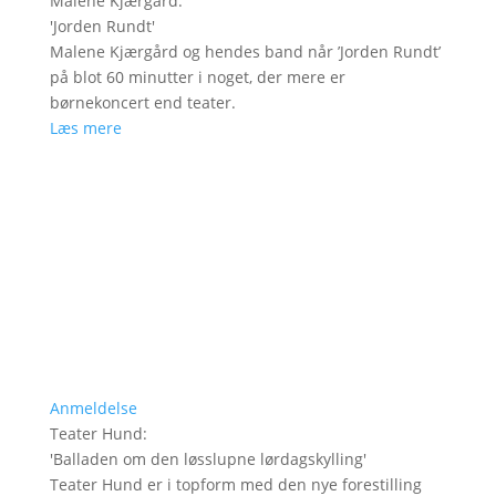
Malene Kjærgård
:
'
Jorden Rundt
'
Malene Kjærgård og hendes band når ’Jorden Rundt’
på blot 60 minutter i noget, der mere er
børnekoncert end teater.
Læs mere
Anmeldelse
Teater Hund
:
'
Balladen om den løsslupne lørdagskylling
'
Teater Hund er i topform med den nye forestilling