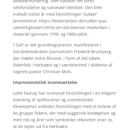
selvovervurdering’, som handler om vores
selvforståelse og nationale identitet. Den blev
indledt sidste år med forestillingen ’Sukker’
(anmeldelse: https://teateravisen.dk/sukker-paa-
samvittigheden.html) om danskernes medvirken i
slaveriet igennem 1700- og 1800-tallet.
I ’Salt’ er det grundtvigianeren, manifesteret i
Socialdemokraten-journalisten Frederik Brunbjerg,
der møder Indre Mission, i form af det lokale
fiskerfolk i Harboøre og i særdeleshed i skikkelse af
sognets pastor Christian Mols.
Impressionistisk iscenesættelse
Lotte Faarup har iscenesat forestillingen i en elegant
blanding af spillescener og scenebilleder.
Eksempelvis indledes forestillingen med et billede af
en gruppe fiskere, der med vuggende bevægelser og
med reb og årer som symbolske rekvisitter viser os,
at de sejler ud fra Harboøre.