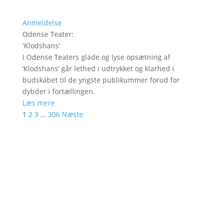
Anmeldelse
Odense Teater
:
'
Klodshans
'
I Odense Teaters glade og lyse opsætning af
’Klodshans’ går lethed i udtrykket og klarhed i
budskabet til de yngste publikummer forud for
dybder i fortællingen.
Læs mere
1
2
3
…
306
Næste