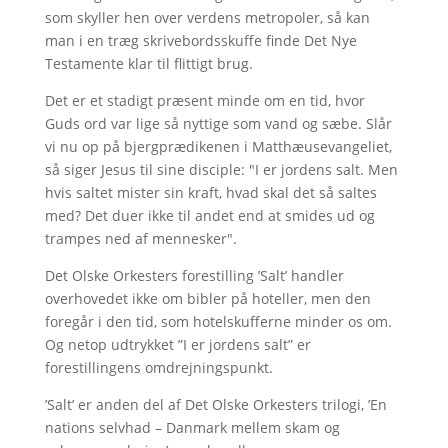
som skyller hen over verdens metropoler, så kan
man i en træg skrivebordsskuffe finde Det Nye
Testamente klar til flittigt brug.
Det er et stadigt præsent minde om en tid, hvor
Guds ord var lige så nyttige som vand og sæbe. Slår
vi nu op på bjergprædikenen i Matthæusevangeliet,
så siger Jesus til sine disciple: "I er jordens salt. Men
hvis saltet mister sin kraft, hvad skal det så saltes
med? Det duer ikke til andet end at smides ud og
trampes ned af mennesker".
Det Olske Orkesters forestilling ’Salt’ handler
overhovedet ikke om bibler på hoteller, men den
foregår i den tid, som hotelskufferne minder os om.
Og netop udtrykket ”I er jordens salt” er
forestillingens omdrejningspunkt.
’Salt’ er anden del af Det Olske Orkesters trilogi, ’En
nations selvhad – Danmark mellem skam og