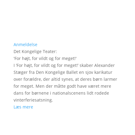
Anmeldelse
Det Kongelige Teater
:
'
For højt, for vildt og for meget!
'
I ’For højt, for vildt og for meget!’ skaber Alexander
Stæger fra Den Kongelige Ballet en sjov karikatur
over forældre, der altid synes, at deres børn larmer
for meget. Men der måtte godt have været mere
dans for børnene i nationalscenens lidt rodede
vinterferiesatsning.
Læs mere