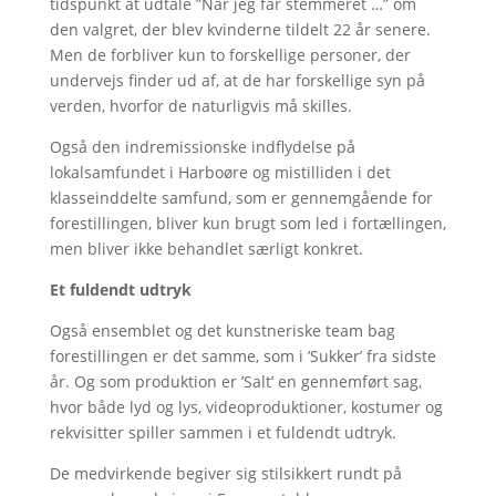
tidspunkt at udtale ”Når jeg får stemmeret …” om
den valgret, der blev kvinderne tildelt 22 år senere.
Men de forbliver kun to forskellige personer, der
undervejs finder ud af, at de har forskellige syn på
verden, hvorfor de naturligvis må skilles.
Også den indremissionske indflydelse på
lokalsamfundet i Harboøre og mistilliden i det
klasseinddelte samfund, som er gennemgående for
forestillingen, bliver kun brugt som led i fortællingen,
men bliver ikke behandlet særligt konkret.
Et fuldendt udtryk
Også ensemblet og det kunstneriske team bag
forestillingen er det samme, som i ’Sukker’ fra sidste
år. Og som produktion er ’Salt’ en gennemført sag,
hvor både lyd og lys, videoproduktioner, kostumer og
rekvisitter spiller sammen i et fuldendt udtryk.
De medvirkende begiver sig stilsikkert rundt på