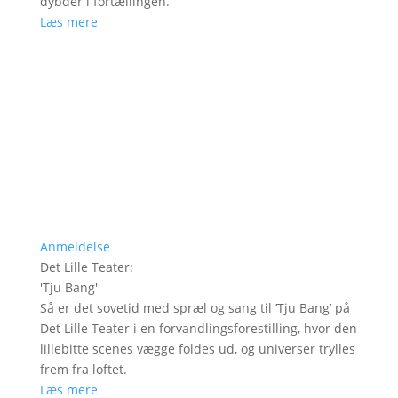
dybder i fortællingen.
Læs mere
Anmeldelse
Det Lille Teater
:
'
Tju Bang
'
Så er det sovetid med spræl og sang til ’Tju Bang’ på
Det Lille Teater i en forvandlingsforestilling, hvor den
lillebitte scenes vægge foldes ud, og universer trylles
frem fra loftet.
Læs mere