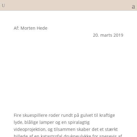
Af: Morten Hede
20. marts 2019
Fire skuespillere roder rundt på gulvet til kraftige
lyde, blålige lamper og en spiralagtig
videoprojektion, og tilsammen skaber det et stærkt
billede af en katastrofal drukneulykke for snesevis af