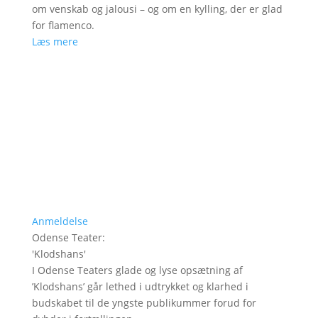
om venskab og jalousi – og om en kylling, der er glad
for flamenco.
Læs mere
Anmeldelse
Odense Teater
:
'
Klodshans
'
I Odense Teaters glade og lyse opsætning af
’Klodshans’ går lethed i udtrykket og klarhed i
budskabet til de yngste publikummer forud for