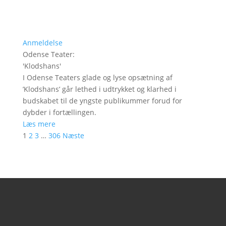
Anmeldelse
Odense Teater
:
'
Klodshans
'
I Odense Teaters glade og lyse opsætning af
’Klodshans’ går lethed i udtrykket og klarhed i
budskabet til de yngste publikummer forud for
dybder i fortællingen.
Læs mere
1
2
3
…
306
Næste