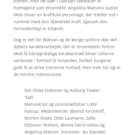
scenen, hvor de især i Faarups tableauer er
homogene som ensemble. Angelina Watsons pastor
Mols bliver en kraftfuld personage, der træder ind i
rummet med den djævelske kraft, ligesom den
formodentligt er tiltænkt.
Dog er det for Watson og de øvrige spillere ikke det
dybere karakterarbejde, der er ensemblets fortrin.
Med få håndgribelige karaktertræk bliver rollerne
varierede i forhold til hinanden, hvilket fungerer
godt til at drive scenerne fremad, men hver for sig er
de mindre interessante.
Det Olske Orkester og Aalborg Teater:
'Salt'
Manuskript og iscenesættelse: Lotte
Faarup. Medvirkende: Øyvind Kirchhoff,
Morten Klode, Ditte Laumann, Sofie
Ebbesen Nielsen, Mireia Serra Voltas og
Angelina Watson. Voiceover: Bo Stendell