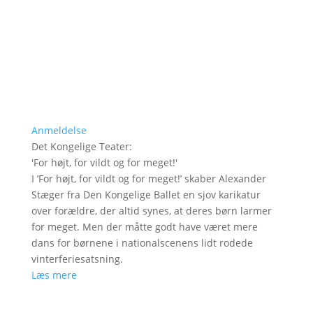
Anmeldelse
Det Kongelige Teater
:
'
For højt, for vildt og for meget!
'
I ’For højt, for vildt og for meget!’ skaber Alexander
Stæger fra Den Kongelige Ballet en sjov karikatur
over forældre, der altid synes, at deres børn larmer
for meget. Men der måtte godt have været mere
dans for børnene i nationalscenens lidt rodede
vinterferiesatsning.
Læs mere