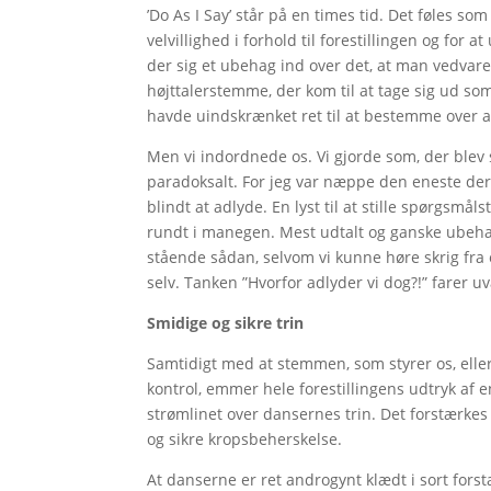
’Do As I Say’ står på en times tid. Det føles so
velvillighed i forhold til forestillingen og for a
der sig et ubehag ind over det, at man vedvar
højttalerstemme, der kom til at tage sig ud so
havde uindskrænket ret til at bestemme over a
Men vi indordnede os. Vi gjorde som, der blev s
paradoksalt. For jeg var næppe den eneste d
blindt at adlyde. En lyst til at stille spørgsmå
rundt i manegen. Mest udtalt og ganske ubehagel
stående sådan, selvom vi kunne høre skrig fra 
selv. Tanken ”Hvorfor adlyder vi dog?!” farer 
Smidige og sikre trin
Samtidigt med at stemmen, som styrer os, eller
kontrol, emmer hele forestillingens udtryk af e
strømlinet over dansernes trin. Det forstærk
og sikre kropsbeherskelse.
At danserne er ret androgynt klædt i sort fors