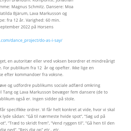
temme: Magnus Schmitz. Dansere: Moa
 Matilda Bjärum, Lava Markusson og
e: fra 12 år. Varighed: 60 min.
. september 2022 på Horsens
.com/dance_project/do-as-i-say/
get, en autoritær eller vred voksen beordrer et mindreårigt
re. For publikum fra 12 år og opefter. Ikke lige en
ikke efter kommandoer fra voksne.
prøve og udfordre publikums sociale adfærd omkring
ael Tang og Lava Markusson bevæger fem dansere (de to
publikum også er. Ingen sidder på stole.
år specifikke ordrer. Vi får helt konkret at vide, hvor vi skal
sk lyde sådan: ”Gå til nærmeste hvide spot”, ”Søg ud på
ot”, ”Træd to skridt frem”, ”Vend ryggen til”, ”Gå hen til den
ig ned”, ”Rejs dig op” etc., etc.