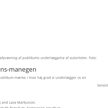
 afprøvning af publikums underlæggelse af autoriteter. Foto:
ions-manegen
 publikum mærke, i hvor høj grad vi underlægger os en
Senest
g and Lava Markusson.
 Schyth Brøndum. Komponist: Jonathan