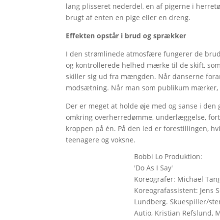
lang plisseret nederdel, en af pigerne i herret
brugt af enten en pige eller en dreng.
Effekten opstår i brud og sprækker
I den strømlinede atmosfære fungerer de brud,
og kontrollerede helhed mærke til de skift, s
skiller sig ud fra mængden. Når danserne foran
modsætning. Når man som publikum mærker, at 
Der er meget at holde øje med og sanse i den 
omkring overherredømme, underlæggelse, fort
kroppen på én. På den led er forestillingen, hv
teenagere og voksne.
Bobbi Lo Produktion:
'Do As I Say'
Koreografer: Michael Tan
Koreografassistent: Jens
Lundberg. Skuespiller/s
Autio, Kristian Refslund,