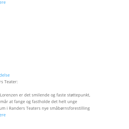
ere
delse
s Teater
:
Lorenzen er det smilende og faste støttepunkt,
rmår at fange og fastholde det helt unge
um i Randers Teaters nye småbørnsforestilling
ere