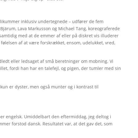
ublikummer inklusiv undertegnede – udfører de fem
a Bjärum, Lava Markusson og Michael Tang, koreograferede
 samtidig med at de emmer af eller på diskret vis illuderer
 følelsen af at være forskrækket, ensom, udelukket, vred,
indledt eller ledsaget af små beretninger om mobning. Vi
let, fordi han har en talefejl, og pigen, der tumler med sin
kun er dyster, men også munter og i kontrast til
aler engelsk. Umiddelbart den eftermiddag, jeg deltog i
ummer forstod dansk. Resultatet var, at det gav det, som