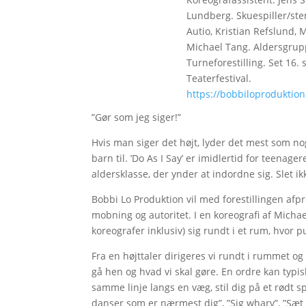
Lundberg. Skuespiller/s
Autio, Kristian Refslund,
Michael Tang. Aldersgrupp
Turneforestilling. Set 16
Teaterfestival.
https://bobbiloproduktion
”Gør som jeg siger!”
Hvis man siger det højt, lyder det mest som no
barn til. ’Do As I Say’ er imidlertid for teenage
aldersklasse, der ynder at indordne sig. Slet 
Bobbi Lo Produktion vil med forestillingen af
mobning og autoritet. I en koreografi af Mich
koreografer inklusiv) sig rundt i et rum, hvor 
Fra en højttaler dirigeres vi rundt i rummet og f
gå hen og hvad vi skal gøre. En ordre kan typi
samme linje langs en væg, stil dig på et rødt sp
danser som er nærmest dig”, ”Sig wharv”, ”Sæt d