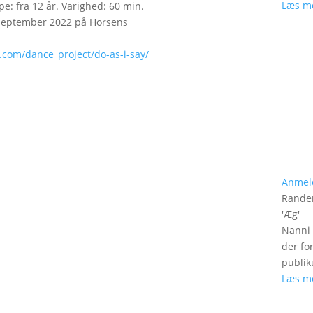
Læs m
e: fra 12 år. Varighed: 60 min.
. september 2022 på Horsens
.com/dance_project/do-as-i-say/
Anmel
Rander
'
Æg
'
Nanni 
der fo
publik
Læs m