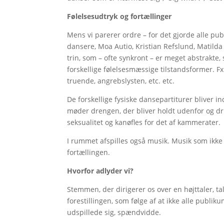
Følelsesudtryk og fortællinger
Mens vi parerer ordre – for det gjorde alle p
dansere, Moa Autio, Kristian Refslund, Matild
trin, som – ofte synkront – er meget abstrakte,
forskellige følelsesmæssige tilstandsformer. Fx
truende, angrebslysten, etc. etc.
De forskellige fysiske dansepartiturer bliver 
møder drengen, der bliver holdt udenfor og dril
seksualitet og kanøfles for det af kammerater.
I rummet afspilles også musik. Musik som ikke 
fortællingen.
Hvorfor adlyder vi?
Stemmen, der dirigerer os over en højttaler, t
forestillingen, som følge af at ikke alle publik
udspillede sig, spændvidde.