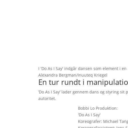
I 'Do As I Say' indgår dansen som element i en
Alexandra Bergman/Inuuteq Kriegel
En tur rundt i manipulat
’Do As I Say’ lader gennem dans og styring sit
autoritet.
Bobbi Lo Produktion:
'Do As I Say'
Koreografer: Michael Tan
Koreografassistent: Jens