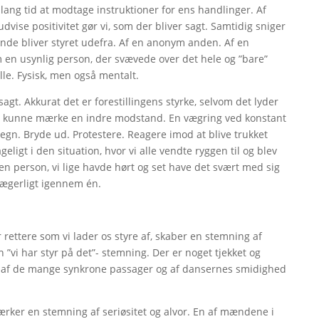
m lang tid at modtage instruktioner for ens handlinger. Af
t udvise positivitet gør vi, som der bliver sagt. Samtidig sniger
ende bliver styret udefra. Af en anonym anden. Af en
m en usynlig person, der svævede over det hele og ”bare”
lle. Fysisk, men også mentalt.
agt. Akkurat det er forestillingens styrke, selvom det lyder
er kunne mærke en indre modstand. En vægring ved konstant
lstegn. Bryde ud. Protestere. Reagere imod at blive trukket
igt i den situation, hvor vi alle vendte ryggen til og blev
en person, vi lige havde hørt og set have det svært med sig
uvægerligt igennem én.
 rettere som vi lader os styre af, skaber en stemning af
n ”vi har styr på det”- stemning. Der er noget tjekket og
es af de mange synkrone passager og af dansernes smidighed
tærker en stemning af seriøsitet og alvor. En af mændene i