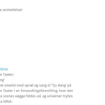
e anmeldelser
delse
le Teater
:
ang
'
det sovetid med spræl og sang til ’Tju Bang’ på
le Teater i en forvandlingsforestilling, hvor den
itte scenes vægge foldes ud, og universer trylles
a loftet.