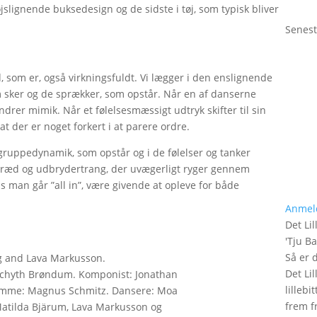
øjslignende buksedesign og de sidste i tøj, som typisk bliver
Senest
 som er, også virkningsfuldt. Vi lægger i den enslignende
om sker og de sprækker, som opstår. Når en af danserne
drer mimik. Når et følelsesmæssigt udtryk skifter til sin
der er noget forkert i at parere ordre.
gruppedynamik, som opstår og i de følelser og tanker
ræd og udbrydertrang, der uvægerligt ryger gennem
is man går ”all in”, være givende at opleve for både
Anmel
Det Lil
'
Tju B
Så er 
g and Lava Markusson.
Det Lil
 Schyth Brøndum. Komponist: Jonathan
lilleb
temme: Magnus Schmitz. Dansere: Moa
frem fr
 Matilda Bjärum, Lava Markusson og