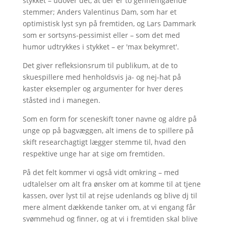
stykket – udover det, at der er to gennemgående
stemmer; Anders Valentinus Dam, som har et
optimistisk lyst syn på fremtiden, og Lars Dammark
som er sortsyns-pessimist eller – som det med
humor udtrykkes i stykket – er 'max bekymret'.
Det giver refleksionsrum til publikum, at de to
skuespillere med henholdsvis ja- og nej-hat på
kaster eksempler og argumenter for hver deres
ståsted ind i manegen.
Som en form for sceneskift toner navne og aldre på
unge op på bagvæggen, alt imens de to spillere på
skift researchagtigt lægger stemme til, hvad den
respektive unge har at sige om fremtiden.
På det felt kommer vi også vidt omkring – med
udtalelser om alt fra ønsker om at komme til at tjene
kassen, over lyst til at rejse udenlands og blive dj til
mere alment dækkende tanker om, at vi engang får
svømmehud og finner, og at vi i fremtiden skal blive