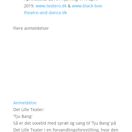
2019.
www.teatero.dk
&
www.black-box-
theatre-and-dance.dk
Flere anmeldelser
Anmeldelse
Det Lille Teater
:
'
Tju Bang
'
Så er det sovetid med spræl og sang til ’Tju Bang’ på
Det Lille Teater i en forvandlingsforestilling, hvor den