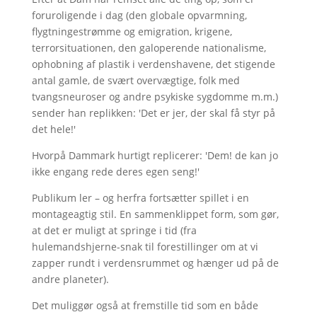
foruroligende i dag (den globale opvarmning,
flygtningestrømme og emigration, krigene,
terrorsituationen, den galoperende nationalisme,
ophobning af plastik i verdenshavene, det stigende
antal gamle, de svært overvægtige, folk med
tvangsneuroser og andre psykiske sygdomme m.m.)
sender han replikken: 'Det er jer, der skal få styr på
det hele!'
Hvorpå Dammark hurtigt replicerer: 'Dem! de kan jo
ikke engang rede deres egen seng!'
Publikum ler – og herfra fortsætter spillet i en
montageagtig stil. En sammenklippet form, som gør,
at det er muligt at springe i tid (fra
hulemandshjerne-snak til forestillinger om at vi
zapper rundt i verdensrummet og hænger ud på de
andre planeter).
Det muliggør også at fremstille tid som en både