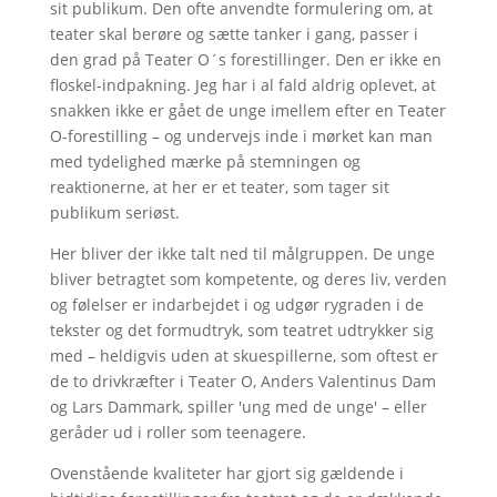
sit publikum. Den ofte anvendte formulering om, at
teater skal berøre og sætte tanker i gang, passer i
den grad på Teater O´s forestillinger. Den er ikke en
floskel-indpakning. Jeg har i al fald aldrig oplevet, at
snakken ikke er gået de unge imellem efter en Teater
O-forestilling – og undervejs inde i mørket kan man
med tydelighed mærke på stemningen og
reaktionerne, at her er et teater, som tager sit
publikum seriøst.
Her bliver der ikke talt ned til målgruppen. De unge
bliver betragtet som kompetente, og deres liv, verden
og følelser er indarbejdet i og udgør rygraden i de
tekster og det formudtryk, som teatret udtrykker sig
med – heldigvis uden at skuespillerne, som oftest er
de to drivkræfter i Teater O, Anders Valentinus Dam
og Lars Dammark, spiller 'ung med de unge' – eller
geråder ud i roller som teenagere.
Ovenstående kvaliteter har gjort sig gældende i