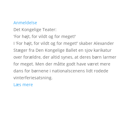
Anmeldelse
Det Kongelige Teater
:
'
For højt, for vildt og for meget!
'
I ’For højt, for vildt og for meget!’ skaber Alexander
Stæger fra Den Kongelige Ballet en sjov karikatur
over forældre, der altid synes, at deres børn larmer
for meget. Men der måtte godt have været mere
dans for børnene i nationalscenens lidt rodede
vinterferiesatsning.
Læs mere