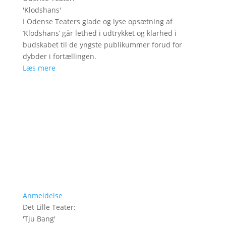
'
Klodshans
'
I Odense Teaters glade og lyse opsætning af
’Klodshans’ går lethed i udtrykket og klarhed i
budskabet til de yngste publikummer forud for
dybder i fortællingen.
Læs mere
Anmeldelse
Det Lille Teater
:
'
Tju Bang
'