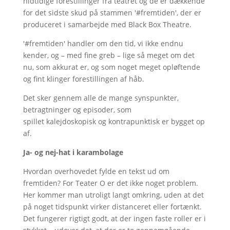
hidtidige forestillinger fra teatret og de er dækkende
for det sidste skud på stammen '#fremtiden', der er
produceret i samarbejde med Black Box Theatre.
'#fremtiden' handler om den tid, vi ikke endnu
kender, og – med fine greb – lige så meget om det
nu, som akkurat er, og som noget meget opløftende
og fint klinger forestillingen af håb.
Det sker gennem alle de mange synspunkter,
betragtninger og episoder, som
spillet kalejdoskopisk og kontrapunktisk er bygget op
af.
Ja- og nej-hat i karambolage
Hvordan overhovedet fylde en tekst ud om
fremtiden? For Teater O er det ikke noget problem.
Her kommer man utroligt langt omkring, uden at det
på noget tidspunkt virker distanceret eller fortænkt.
Det fungerer rigtigt godt, at der ingen faste roller er i