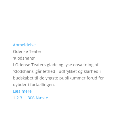
Anmeldelse
Odense Teater
:
'
Klodshans
'
I Odense Teaters glade og lyse opsætning af
’Klodshans’ går lethed i udtrykket og klarhed i
budskabet til de yngste publikummer forud for
dybder i fortællingen.
Læs mere
1
2
3
…
306
Næste