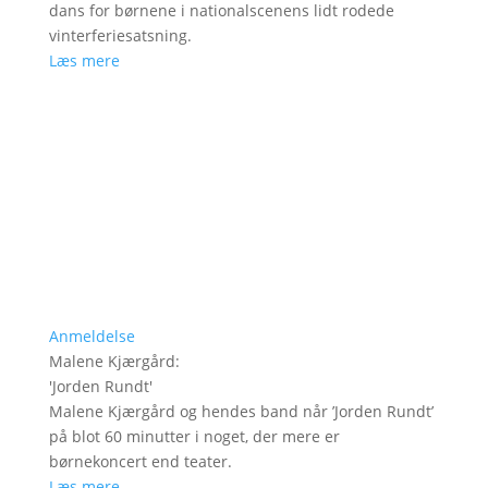
dans for børnene i nationalscenens lidt rodede
vinterferiesatsning.
Læs mere
Anmeldelse
Malene Kjærgård
:
'
Jorden Rundt
'
Malene Kjærgård og hendes band når ’Jorden Rundt’
på blot 60 minutter i noget, der mere er
børnekoncert end teater.
Læs mere