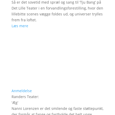
Så er det sovetid med spræl og sang til ’Tju Bang’ på
Det Lille Teater i en forvandlingsforestilling, hvor den
lillebitte scenes vægge foldes ud, og universer trylles
frem fra loftet.
Læs mere
Anmeldelse
Randers Teater
:
'
Æg
'
Nanni Lorenzen er det smilende og faste støttepunkt,
der formår at fange og fastholde det helt unge