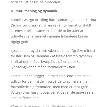
bedre til at passe på hinanden.
Humor, mening og dynamik
Kamilla Wargo Brekling har i samarbejde med Karina
Dichov Lund sørget for en vågen og variationsfyldt
iscenesættelse. Sammen har de to forstået at
udnytte scenerummets mange firkantede kasser
rigtigt godt.
Lyset spiller også rumskabende med. Og ikke mindst
forstår Dam og Dammark at tilføje teksten dynamik i
kraft af den måde, hvorpå de på en publikums-
lydhørs-givende måde formidler teksten.
Forestillingen lægger ud med en scene, som er et
udtryk for den måde, hvorpå de to spillere engang
forestillede sig fremtiden, men med et rapt greb
flyttes fokus hurtigt over på, at det er de unge i salen,
som er fremtiden.
Efter at Dam har remset alle de ting op, som er