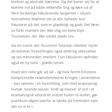
konkret og abstrakt størrelse. Og det baner vej for at
komme ind på både velkendte ting og køre ud af
flere forskellige fabulerende tangenter – såsom
morsomme drømme om at alle nyheder kun
fokuserer på det, som er glædeligt og godt. Det fører
os forbi manden der ikke slog sin kone ihjel.
Tsunamien, der ikke voldte skade osv.
Via en scene, der illustrerer hvordan robotter styrer
alt kommer forestillingen også omkring seksualitet
og sex mennesker imellem. I sin fabuleren opfindes
også en ny isme – glæde-ismen.
Hvad den isme går ud på – og hvor fermt Einsteins
komplicerede relativitetsteorier bringes i anvendelse
– kan opleves i en forestilling, som med kropssprog,
humør, lysende kasser, kridt og masser af ord i et
dramaturgisk velordnet ordnet hulter-til-bulter, gør
publikum vågne overfor at tænke på fremtiden som
det nu vi er i.