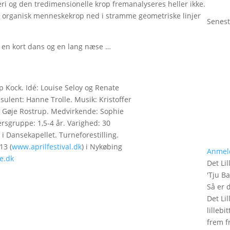
i og den tredimensionelle krop fremanalyseres heller ikke.
n organisk menneskekrop ned i stramme geometriske linjer
Senest
i en kort dans og en lang næse …
p Kock. Idé: Louise Seloy og Renate
ulent: Hanne Trolle. Musik: Kristoffer
: Gøje Rostrup. Medvirkende: Sophie
sgruppe: 1,5-4 år. Varighed: 30
 i Dansekapellet. Turneforestilling.
13 (
www.aprilfestival.dk
) i Nykøbing
Anmel
e.dk
Det Lil
'
Tju B
Så er 
Det Lil
lilleb
frem fr