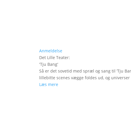
Anmeldelse
Det Lille Teater
:
'
Tju Bang
'
Så er det sovetid med spræl og sang til ’Tju Ban
lillebitte scenes vægge foldes ud, og universer t
Læs mere