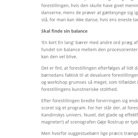
forestillingen, hvis den skulle have givet menin
danserne, mens de prøver at gættesynge sig i
stå, for man kan ikke danse, hvis ens eneste ta
Skal finde sin balance
'En kort En lang' bærer med andre ord præg af 
fundet sin balance mellem den procesorienter
kan den vel blive.
Det er fint, at forestillingen efterfølges af l
børnedans faktisk til at devaluere forestillin
og workshop grumses så meget, som tilfældet i f
forestillingens kunstneriske stolthed.
Efter forestillingen bredte forvirringen sig en
scoret sig et program. For her står der, at fore
Kandinskys univers. Nuvel, det glade og effek
magneter!) af scenografen Gøje Rostrup er tyde
Men hvorfor vuggestuebørn lige præcis trænger 