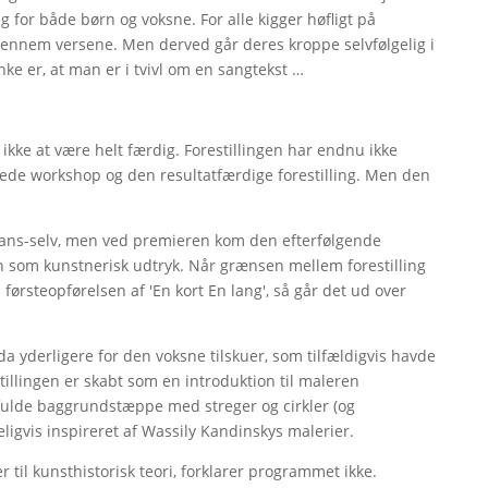
g for både børn og voksne. For alle kigger høfligt på
gennem versene. Men derved går deres kroppe selvfølgelig i
nke er, at man er i tvivl om en sangtekst …
ikke at være helt færdig. Forestillingen har endnu ikke
ede workshop og den resultatfærdige forestilling. Men den
idt dans-selv, men ved premieren kom den efterfølgende
gen som kunstnerisk udtryk. Når grænsen mellem forestilling
ørsteopførelsen af 'En kort En lang', så går det ud over
dda yderligere for den voksne tilskuer, som tilfældigvis havde
stillingen er skabt som en introduktion til maleren
tfulde baggrundstæppe med streger og cirkler (og
ligvis inspireret af Wassily Kandinskys malerier.
til kunsthistorisk teori, forklarer programmet ikke.