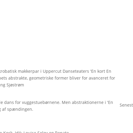
robatisk makkerpar i Uppercut Danseteaters 'En kort En
s abstrakte, geometriske former bliver for avanceret for
ing Sjøstrøm
e dans for vuggestuebørnene. Men abstraktionerne i 'En
Senest
og af spændingen.
p Kock. Idé: Louise Seloy og Renate