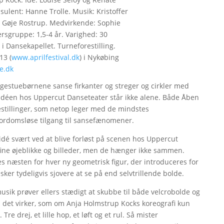
ulent: Hanne Trolle. Musik: Kristoffer
: Gøje Rostrup. Medvirkende: Sophie
sgruppe: 1,5-4 år. Varighed: 30
 i Dansekapellet. Turneforestilling.
13 (
www.aprilfestival.dk
) i Nykøbing
e.dk
uggestuebørnene sanse firkanter og streger og cirkler med
 idéen hos Uppercut Danseteater står ikke alene. Både Åben
estillinger, som netop leger med de mindstes
fordomsløse tilgang til sansefænomener.
idé svært ved at blive forløst på scenen hos Uppercut
fine øjeblikke og billeder, men de hænger ikke sammen.
 næsten for hver ny geometrisk figur, der introduceres for
r tydeligvis sjovere at se på end selvtrillende bolde.
sik prøver ellers stædigt at skubbe til både velcrobolde og
 det virker, som om Anja Holmstrup Kocks koreografi kun
re drej, et lille hop, et løft og et rul. Så mister