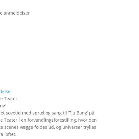
e anmeldelser
delse
le Teater
:
ang
'
det sovetid med spræl og sang til ’Tju Bang’ på
le Teater i en forvandlingsforestilling, hvor den
itte scenes vægge foldes ud, og universer trylles
a loftet.