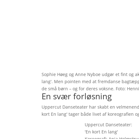
Sophie Høeg og Anne Nyboe udgør et fint og ak
lang'. Men pointen med at fremdanse bagtæppet
de små børn – og for deres voksne. Foto: Henn
En svær forløsning
Uppercut Danseteater har skabt en velmenend
kort En lang' tager både livet af koreografien 
Uppercut Danseteater:
'En kort En lang'
Koreografi: Anja Holmstru