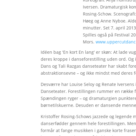
Iversen. Dramaturgisk kons
Rosing-Schow. Scenografi
Høeg og Anne Nyboe. Alder
minutter. Set 7. april 2013
Spilles også på Festival 20
Mors.
www.uppercutdanc
Idéen bag 'En kort En lang' er skøn: At lade v
deres kroppe i danseforestilling uden ord. Og
Dans og Tali Razgas danseteater har skabt for
abstraktionsevne – og ikke mindst med deres 
Desværre har Louise Seloy og Renate Iversens 
Danseteater. Forestillingen rummer en række 
Spændingen ryger – og dramaturgien punkteres
børnetilskuerne. Desuden er dansende menneske
Kristoffer Rosing-Schows jazzede og legende mu
danserfødder gennem hele forestillingen. Men
formår at fange musikken i ganske korte fraser. T