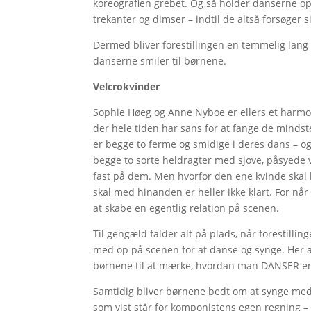
koreografien grebet. Og så holder danserne op
trekanter og dimser – indtil de altså forsøger 
Dermed bliver forestillingen en temmelig la
danserne smiler til børnene.
Velcrokvinder
Sophie Høeg og Anne Nyboe er ellers et harmo
der hele tiden har sans for at fange de mind
er begge to ferme og smidige i deres dans – og
begge to sorte heldragter med sjove, påsyede v
fast på dem. Men hvorfor den ene kvinde skal 
skal med hinanden er heller ikke klart. For når 
at skabe en egentlig relation på scenen.
Til gengæld falder alt på plads, når forestilli
med op på scenen for at danse og synge. Her af
børnene til at mærke, hvordan man DANSER en ge
Samtidig bliver børnene bedt om at synge med 
som vist står for komponistens egen regning – 