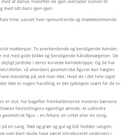
 med at danse, hvorefter de igen overlader scenen til
sig med lidt dans igen-igen.
ng halv time, uanset hvor opmuntrende og imødekommende
nisk makkerpar: To anerkendende og beroligende kvinder,
ste ind med gode blikke og beroligende håndbevægelser. De
 dejligt jordiske i deres kurvede kvindekroppe. Og de har
elcrofelter, så alverdens geometriske figurer kan hægtes
have mandetøj på, ved man ikke. Hvad de i det hele taget
der ikke er nogen handling, er det tydeligvis svært for de to
ngen er slut. For bagefter fremkaldelserne inviteres børnene
sløres forestillingens egentlige ærinde: At udfordre
ometrisk figur – en firkant, en cirkel eller en streg.
på en sang. ’Rød og grøn og gul og blå’ hedder sangen,
og som klart skulle have været introduceret undervejs i