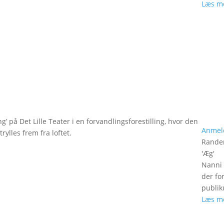
Læs m
g’ på Det Lille Teater i en forvandlingsforestilling, hvor den
Anmel
rylles frem fra loftet.
Rander
'
Æg
'
Nanni 
der fo
publik
Læs m