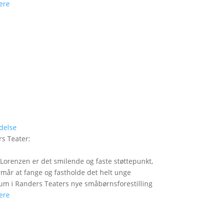
ere
delse
s Teater
:
Lorenzen er det smilende og faste støttepunkt,
rmår at fange og fastholde det helt unge
um i Randers Teaters nye småbørnsforestilling
ere