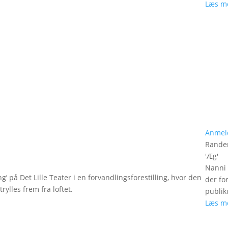
Læs m
Anmel
Rander
'
Æg
'
Nanni 
g’ på Det Lille Teater i en forvandlingsforestilling, hvor den
der fo
rylles frem fra loftet.
publik
Læs m