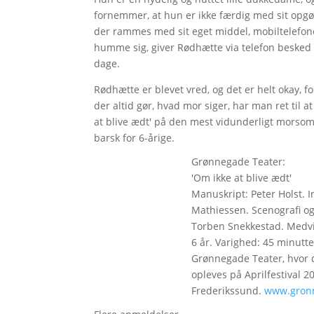
fornemmer, at hun er ikke færdig med sit opg
der rammes med sit eget middel, mobiltelefone
humme sig, giver Rødhætte via telefon besked 
dage.
Rødhætte er blevet vred, og det er helt okay, f
der altid gør, hvad mor siger, har man ret til 
at blive ædt' på den mest vidunderligt morsom
barsk for 6-årige.
Grønnegade Teater:
'Om ikke at blive ædt'
Manuskript: Peter Holst. 
Mathiessen. Scenografi og
Torben Snekkestad. Medvir
6 år. Varighed: 45 minutte
Grønnegade Teater, hvor de
opleves på Aprilfestival 20
Frederikssund.
www.gronn