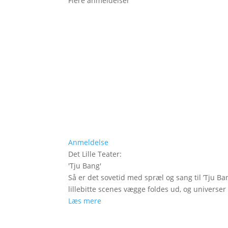
Flere anmeldelser
Anmeldelse
Det Lille Teater
:
'
Tju Bang
'
Så er det sovetid med spræl og sang til ’Tju Ban
lillebitte scenes vægge foldes ud, og universer t
Læs mere