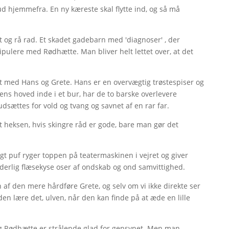
ud hjemmefra. En ny kæreste skal flytte ind, og så må
og rå rad. Et skadet gadebarn med 'diagnoser' , der
ipulere med Rødhætte. Man bliver helt lettet over, at det
t med Hans og Grete. Hans er en overvægtig trøstespiser og
ens hoved inde i et bur, har de to barske overlevere
dsættes for vold og tvang og savnet af en rar far.
t heksen, hvis skingre råd er gode, bare man gør det
t puf ryger toppen på teatermaskinen i vejret og giver
oderlig flæsekyse oser af ondskab og ond samvittighed.
 af den mere hårdføre Grete, og selv om vi ikke direkte ser
 den lære det, ulven, når den kan finde på at æde en lille
og Rødhætte er strålende glad for gensynet. Men man