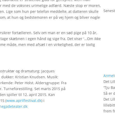
ør med de voksnes urimelige adfærd. Næste stop er moren,
Senest
n. Lige som hun per telefon meddelte, at datteren skulle
om, at hun og bedstemoren er på vej hjem og bliver nogle
orsikrer fortælleren. Selv om man er en sød pige på 10 år,
at tage skæbnen i egen hånd og sige fra. Det viser '…Om ikke
me måde, men med afsæt i en virkelighed, der er lovlig
Instruktør og dramaturg: Jacques
Anmel
 dukker: Kristian Knudsen. Musik:
Det Lil
kende: Peter Holst. Aldersgruppe: Fra
'
Tju B
r. Turneforestilling. Set marts 2015 på
Så er 
n spiller til 12. april 2015. Kan
Det Lil
15 (
www.aprilfestival.dk
) i
lilleb
egadeteater.dk
frem fr