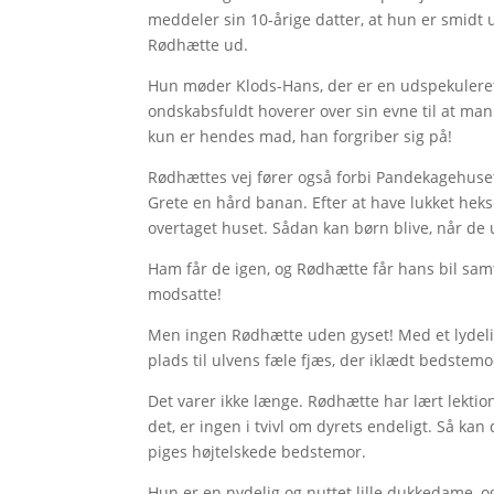
meddeler sin 10-årige datter, at hun er smidt 
Rødhætte ud.
Hun møder Klods-Hans, der er en udspekuleret 
ondskabsfuldt hoverer over sin evne til at man
kun er hendes mad, han forgriber sig på!
Rødhættes vej fører også forbi Pandekagehuse
Grete en hård banan. Efter at have lukket heks
overtaget huset. Sådan kan børn blive, når de u
Ham får de igen, og Rødhætte får hans bil sam
modsatte!
Men ingen Rødhætte uden gyset! Med et lydelig
plads til ulvens fæle fjæs, der iklædt bedstem
Det varer ikke længe. Rødhætte har lært lektion
det, er ingen i tvivl om dyrets endeligt. Så kan
piges højtelskede bedstemor.
Hun er en nydelig og nuttet lille dukkedame, 