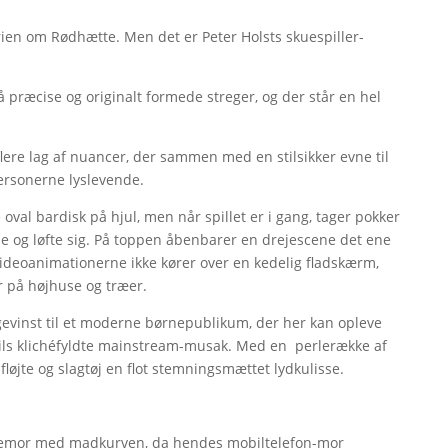
orien om Rødhætte. Men det er Peter Holsts skuespiller-
å præcise og originalt formede streger, og der står en hel
ere lag af nuancer, der sammen med en stilsikker evne til
ersonerne lyslevende.
 oval bardisk på hjul, men når spillet er i gang, tager pokker
e og løfte sig. På toppen åbenbarer en drejescene det ene
videoanimationerne ikke kører over en kedelig fladskærm,
 på højhuse og træer.
evinst til et moderne børnepublikum, der her kan opleve
spils klichéfyldte mainstream-musak. Med en perlerække af
løjte og slagtøj en flot stemningsmættet lydkulisse.
dstemor med madkurven, da hendes mobiltelefon-mor