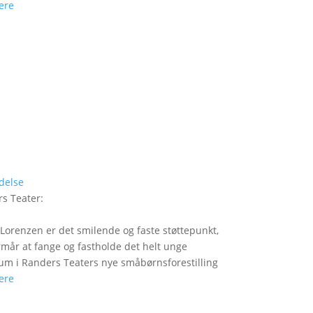
ere
delse
s Teater
:
Lorenzen er det smilende og faste støttepunkt,
rmår at fange og fastholde det helt unge
um i Randers Teaters nye småbørnsforestilling
ere