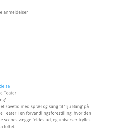
e anmeldelser
delse
le Teater
:
ang
'
det sovetid med spræl og sang til ’Tju Bang’ på
le Teater i en forvandlingsforestilling, hvor den
itte scenes vægge foldes ud, og universer trylles
a loftet.