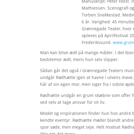
Manuskript: Peter Holst. 
Mathiessen. Scenografi og
Torben Snekkestad. Medvir
6 år. Varighed: 45 minutte
Grønnegade Teater, hvor de
opleves på Aprilfestival 20
Frederikssund.
www.gronn
Man kan blive ædt på mange måder. I det klas
bedstemor ædt, mens hun selv slipper.
Sådan går det også i Grønnegade Teaters muntre
undgår Rødhætte igen at havne i ulvens mave.
hår af sin egen mor, men siger fra i sidste øjeb
Rødhætte undgår en grum skæbne som offer fo
ved selv at tage ansvar for sit liv.
Modet og inspirationen finder hun hos andre 
kendte eventyr. Rødhætte møder blandt andre 
spor søde, men meget seje. Helt modsat Rødhætt
ikke gør det mere.