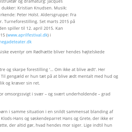
Instruktør og dramaturg: Jacques
 dukker: Kristian Knudsen. Musik:
kende: Peter Holst. Aldersgruppe: Fra
r. Turneforestilling. Set marts 2015 på
n spiller til 12. april 2015. Kan
15 (
www.aprilfestival.dk
) i
egadeteater.dk
siske eventyr om Rødhætte bliver hendes højtelskede
 og skarpe forestilling '… Om ikke at blive ædt'. Her
 Til gengæld er hun tæt på at blive ædt mentalt med hud og
lik og kræver sin ret.
r omsorgssvigt i svær – og svært underholdende – grad
børn i samme situation i en snildt sammensat blanding af
Klods-Hans og søskendeparret Hans og Grete, der ikke er
e, der altid gør, hvad hendes mor siger. Lige indtil hun