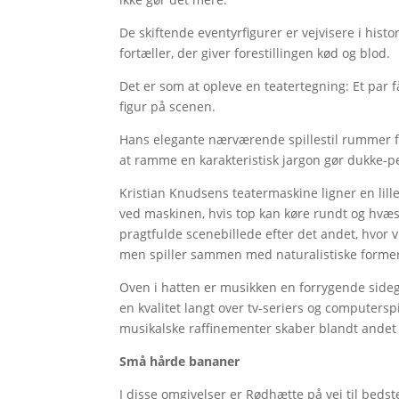
De skiftende eventyrfigurer er vejvisere i hist
fortæller, der giver forestillingen kød og blod.
Det er som at opleve en teatertegning: Et par f
figur på scenen.
Hans elegante nærværende spillestil rummer fl
at ramme en karakteristisk jargon gør dukke-p
Kristian Knudsens teatermaskine ligner en lille
ved maskinen, hvis top kan køre rundt og hvæs
pragtfulde scenebillede efter det andet, hvor 
men spiller sammen med naturalistiske former
Oven i hatten er musikken en forrygende sideg
en kvalitet langt over tv-seriers og computer
musikalske raffinementer skaber blandt andet f
Små hårde bananer
I disse omgivelser er Rødhætte på vej til be