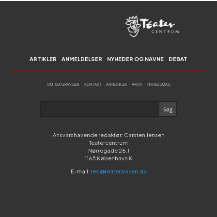
ARTIKLER
ANMELDELSER
NYHEDER OG NAVNE
DEBAT
OM TEATERAVISEN
KONTAKT
ANNONCER
ARKIV
NYHEDSMAIL
Ansvarshavende redaktør: Carsten Jensen
Teatercentrum
Nørregade 26,1
1165 København K
E-mail:
red@teateravisen.dk