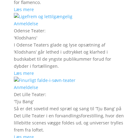
for flamenco.
Læs mere
Anmeldelse
Odense Teater
:
'
Klodshans
'
I Odense Teaters glade og lyse opsætning af
’Klodshans’ går lethed i udtrykket og klarhed i
budskabet til de yngste publikummer forud for
dybder i fortællingen.
Læs mere
Anmeldelse
Det Lille Teater
:
'
Tju Bang
'
Så er det sovetid med spræl og sang til ’Tju Bang’ på
Det Lille Teater i en forvandlingsforestilling, hvor den
lillebitte scenes vægge foldes ud, og universer trylles
frem fra loftet.
Læs mere