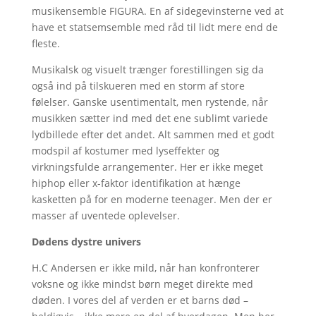
musikensemble FIGURA. En af sidegevinsterne ved at
have et statsemsemble med råd til lidt mere end de
fleste.
Musikalsk og visuelt trænger forestillingen sig da
også ind på tilskueren med en storm af store
følelser. Ganske usentimentalt, men rystende, når
musikken sætter ind med det ene sublimt variede
lydbillede efter det andet. Alt sammen med et godt
modspil af kostumer med lyseffekter og
virkningsfulde arrangementer. Her er ikke meget
hiphop eller x-faktor identifikation at hænge
kasketten på for en moderne teenager. Men der er
masser af uventede oplevelser.
Dødens dystre univers
H.C Andersen er ikke mild, når han konfronterer
voksne og ikke mindst børn meget direkte med
døden. I vores del af verden er et barns død –