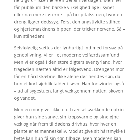
heldigvis – ikke mere en del af hverdagen. Men her
får publikum den barske virkelighed lige i synet –
eller nærmere i ørerne – på hospitalsstuen, hvor en
dreng ligger dødssyg. Først den angstfyldte stilhed
og hjertemaskinens bippen, der tricker nervene. Så –
kun stilheden!
Selvfølgelig sættes der lynhurtigt ind med forsøg på
genoplivning. Vi er i et moderne velfærdssamfund.
Men vi er også i den store digters eventyrland, hvor
tragedien næsten altid er følgesvend. Drengens mor
får en hård skæbne. Ikke alene dør hendes søn, da
hun et kort øjeblik falder i søvn. Han forsvinder også
– ud af sygestuen, langt væk gennem natten, skoven
og vandet.
Men en mor giver ikke op. I rædselsvækkende optrin
giver hun sine sange, sin kropsvarme og sine øjne
væk og når frem til dødens drivhus, hvor hver en
plante er et menneskeliv. Mod at give sit hårsmykke i
bytte kan hun få sin søn tilbage. Men moderen kan