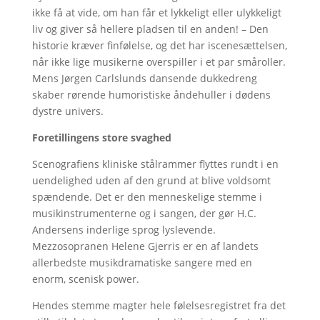
ikke få at vide, om han får et lykkeligt eller ulykkeligt
liv og giver så hellere pladsen til en anden! – Den
historie kræver finfølelse, og det har iscenesættelsen,
når ikke lige musikerne overspiller i et par småroller.
Mens Jørgen Carlslunds dansende dukkedreng
skaber rørende humoristiske åndehuller i dødens
dystre univers.
Foretillingens store svaghed
Scenografiens kliniske stålrammer flyttes rundt i en
uendelighed uden af den grund at blive voldsomt
spændende. Det er den menneskelige stemme i
musikinstrumenterne og i sangen, der gør H.C.
Andersens inderlige sprog lyslevende.
Mezzosopranen Helene Gjerris er en af landets
allerbedste musikdramatiske sangere med en
enorm, scenisk power.
Hendes stemme magter hele følelsesregistret fra det