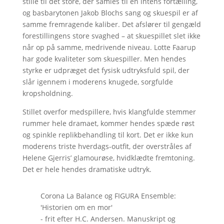
stille til det store, der samles til en intens fortælling,
og basbarytonen Jakob Blochs sang og skuespil er af
samme fremragende kaliber. Det afslører til gengæld
forestillingens store svaghed – at skuespillet slet ikke
når op på samme, medrivende niveau. Lotte Faarup
har gode kvaliteter som skuespiller. Men hendes
styrke er udpræget det fysisk udtryksfuld spil, der
slår igennem i moderens knugede, sorgfulde
kropsholdning.
Stillet overfor medspillere, hvis klangfulde stemmer
rummer hele dramaet, kommer hendes spæde røst
og spinkle replikbehandling til kort. Det er ikke kun
moderens triste hverdags-outfit, der overstråles af
Helene Gjerris’ glamourøse, hvidklædte fremtoning.
Det er hele hendes dramatiske udtryk.
Corona La Balance og FIGURA Ensemble:
'Historien om en mor'
- frit efter H.C. Andersen. Manuskript og