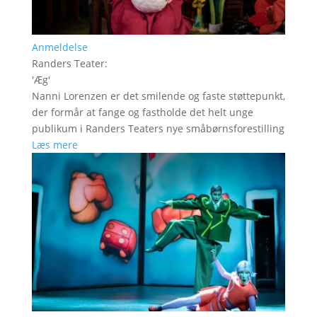
Anmeldelse
Randers Teater
:
'
Æg
'
Nanni Lorenzen er det smilende og faste støttepunkt,
der formår at fange og fastholde det helt unge
publikum i Randers Teaters nye småbørnsforestilling
Læs mere