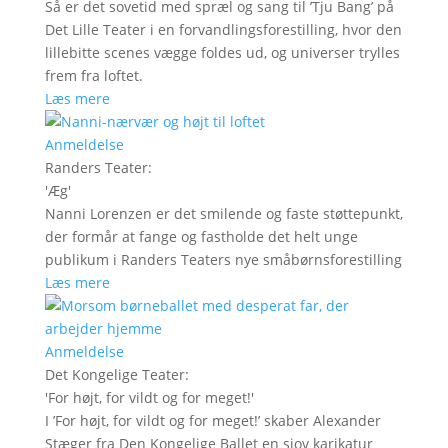
Så er det sovetid med spræl og sang til ’Tju Bang’ på
Det Lille Teater i en forvandlingsforestilling, hvor den
lillebitte scenes vægge foldes ud, og universer trylles
frem fra loftet.
Læs mere
Anmeldelse
Randers Teater
:
'
Æg
'
Nanni Lorenzen er det smilende og faste støttepunkt,
der formår at fange og fastholde det helt unge
publikum i Randers Teaters nye småbørnsforestilling
Læs mere
Anmeldelse
Det Kongelige Teater
:
'
For højt, for vildt og for meget!
'
I ’For højt, for vildt og for meget!’ skaber Alexander
Stæger fra Den Kongelige Ballet en sjov karikatur