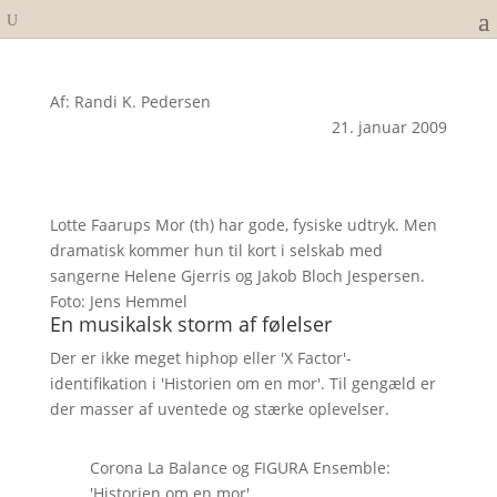
Af: Randi K. Pedersen
21. januar 2009
Lotte Faarups Mor (th) har gode, fysiske udtryk. Men
dramatisk kommer hun til kort i selskab med
sangerne Helene Gjerris og Jakob Bloch Jespersen.
Foto: Jens Hemmel
En musikalsk storm af følelser
Der er ikke meget hiphop eller 'X Factor'-
identifikation i 'Historien om en mor'. Til gengæld er
der masser af uventede og stærke oplevelser.
Corona La Balance og FIGURA Ensemble:
'Historien om en mor'