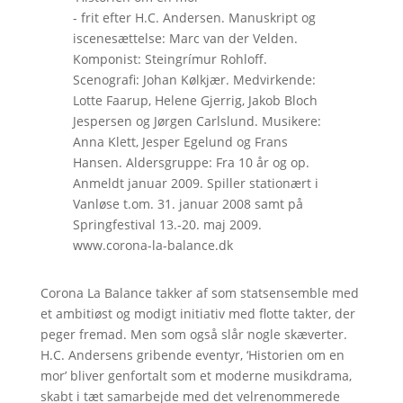
- frit efter H.C. Andersen. Manuskript og
iscenesættelse: Marc van der Velden.
Komponist: Steingrímur Rohloff.
Scenografi: Johan Kølkjær. Medvirkende:
Lotte Faarup, Helene Gjerrig, Jakob Bloch
Jespersen og Jørgen Carlslund. Musikere:
Anna Klett, Jesper Egelund og Frans
Hansen. Aldersgruppe: Fra 10 år og op.
Anmeldt januar 2009. Spiller stationært i
Vanløse t.om. 31. januar 2008 samt på
Springfestival 13.-20. maj 2009.
www.corona-la-balance.dk
Corona La Balance takker af som statsensemble med
et ambitiøst og modigt initiativ med flotte takter, der
peger fremad. Men som også slår nogle skæverter.
H.C. Andersens gribende eventyr, ‘Historien om en
mor’ bliver genfortalt som et moderne musikdrama,
skabt i tæt samarbejde med det velrenommerede