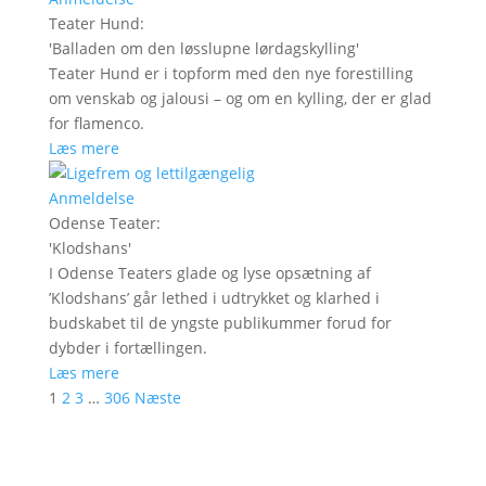
Teater Hund
:
'
Balladen om den løsslupne lørdagskylling
'
Teater Hund er i topform med den nye forestilling
om venskab og jalousi – og om en kylling, der er glad
for flamenco.
Læs mere
Anmeldelse
Odense Teater
:
'
Klodshans
'
I Odense Teaters glade og lyse opsætning af
’Klodshans’ går lethed i udtrykket og klarhed i
budskabet til de yngste publikummer forud for
dybder i fortællingen.
Læs mere
1
2
3
…
306
Næste