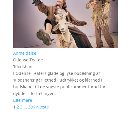
Anmeldelse
Odense Teater
:
'
Klodshans
'
I Odense Teaters glade og lyse opsætning af
’Klodshans’ går lethed i udtrykket og klarhed i
budskabet til de yngste publikummer forud for
dybder i fortællingen.
Læs mere
1
2
3
…
306
Næste