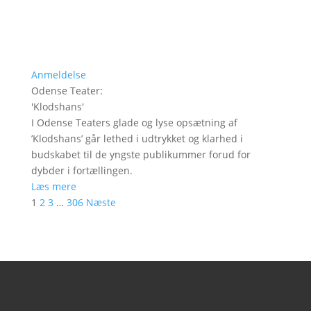
Anmeldelse
Odense Teater
:
'
Klodshans
'
I Odense Teaters glade og lyse opsætning af
’Klodshans’ går lethed i udtrykket og klarhed i
budskabet til de yngste publikummer forud for
dybder i fortællingen.
Læs mere
1
2
3
…
306
Næste