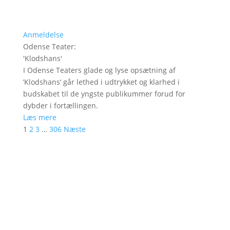
Anmeldelse
Odense Teater
:
'
Klodshans
'
I Odense Teaters glade og lyse opsætning af
’Klodshans’ går lethed i udtrykket og klarhed i
budskabet til de yngste publikummer forud for
dybder i fortællingen.
Læs mere
1
2
3
…
306
Næste