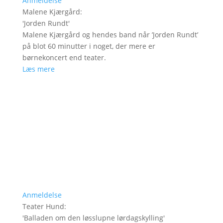
Anmeldelse
Malene Kjærgård
:
'
Jorden Rundt
'
Malene Kjærgård og hendes band når ’Jorden Rundt’
på blot 60 minutter i noget, der mere er
børnekoncert end teater.
Læs mere
Anmeldelse
Teater Hund
:
'
Balladen om den løsslupne lørdagskylling
'