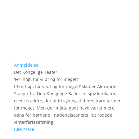
Anmeldelse
Det Kongelige Teater
:
'
For højt, for vildt og for meget!
'
I ’For højt, for vildt og for meget!’ skaber Alexander
Stæger fra Den Kongelige Ballet en sjov karikatur
over forældre, der altid synes, at deres børn larmer
for meget. Men der måtte godt have været mere
dans for børnene i nationalscenens lidt rodede
vinterferiesatsning.
Læs mere