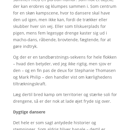
der kan erobres og klumpes sammen i. Som centrum
for en skøn kampscene, hvor to dansere skal have
den ud igen, men ikke kan, fordi de trækker eller
skubber hver sin vej. Eller som tilskuerplads for
pigen, mens fem legesyge drenge kaster sig ud i
macho-dans, råbende, brovtende, fægtende, for at
gøre indtryk.
Og der er en tandbørstnings-sekvens for hele flokken
– hvad den betyder, ved jeg ikke rigtig, men sjov er
den – og en fin pas de deux for Stephanie Thomasen
og Mark Philip – den handler vist om kærlighedens
tiltrækningskraft.
Læg dertil bred kamp om territorier og stærke soli for
drengene, så er der nok at lade øjet fryde sig over.
Dygtige dansere
Det hele er som sagt antydede historier og
stemninger. Som aldrig bliver banale – dertil er