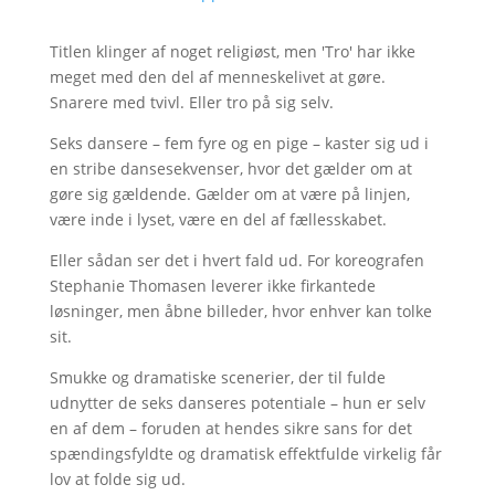
Titlen klinger af noget religiøst, men 'Tro' har ikke
meget med den del af menneskelivet at gøre.
Snarere med tvivl. Eller tro på sig selv.
Seks dansere – fem fyre og en pige – kaster sig ud i
en stribe dansesekvenser, hvor det gælder om at
gøre sig gældende. Gælder om at være på linjen,
være inde i lyset, være en del af fællesskabet.
Eller sådan ser det i hvert fald ud. For koreografen
Stephanie Thomasen leverer ikke firkantede
løsninger, men åbne billeder, hvor enhver kan tolke
sit.
Smukke og dramatiske scenerier, der til fulde
udnytter de seks danseres potentiale – hun er selv
en af dem – foruden at hendes sikre sans for det
spændingsfyldte og dramatisk effektfulde virkelig får
lov at folde sig ud.