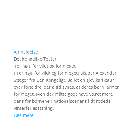
Anmeldelse
Det Kongelige Teater
:
'
For højt, for vildt og for meget!
'
I ’For højt, for vildt og for meget!’ skaber Alexander
Stæger fra Den Kongelige Ballet en sjov karikatur
over forældre, der altid synes, at deres børn larmer
for meget. Men der måtte godt have været mere
dans for børnene i nationalscenens lidt rodede
vinterferiesatsning.
Læs mere