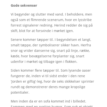
Gode sekvenser
Vi begynder og slutter med vand. I beholdere, men
også som et flimrende scenerum, hvor en lysstribe
forrest signalerer redning. Herind redder de sig på
skift, blot for at forsvinde i mørket igen.
Senere kommer tæpper til. I begyndelsen et langt,
smalt tæppe, der symboliserer sikker havn. Herfra
snor og vrider danserne sig, snart på linje, række,
kæde, hvor bevægelserne forplanter sig, snart
udenfor i mørket og tilbage igen i flokken.
Siden kommer flere tæpper til. Som lysende oaser
fungerer de, inden vi til sidst ender i den rene
'Jorden er giftig'-leg, hvor de seks skikkelser sprinter
rundt og demonstrerer deres mange kropslige
potentialer.
Men inden da er en sofa kommet ind i billedet.
Sammen med en portion humor. Som nok et objekt,