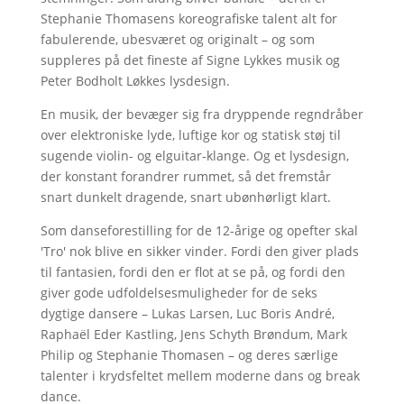
Stephanie Thomasens koreografiske talent alt for
fabulerende, ubesværet og originalt – og som
suppleres på det fineste af Signe Lykkes musik og
Peter Bodholt Løkkes lysdesign.
En musik, der bevæger sig fra dryppende regndråber
over elektroniske lyde, luftige kor og statisk støj til
sugende violin- og elguitar-klange. Og et lysdesign,
der konstant forandrer rummet, så det fremstår
snart dunkelt dragende, snart ubønhørligt klart.
Som danseforestilling for de 12-årige og opefter skal
'Tro' nok blive en sikker vinder. Fordi den giver plads
til fantasien, fordi den er flot at se på, og fordi den
giver gode udfoldelsesmuligheder for de seks
dygtige dansere – Lukas Larsen, Luc Boris André,
Raphaël Eder Kastling, Jens Schyth Brøndum, Mark
Philip og Stephanie Thomasen – og deres særlige
talenter i krydsfeltet mellem moderne dans og break
dance.