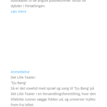
budskabet til de yngste publikummer forud for
dybder i fortællingen.
Læs mere
Anmeldelse
Det Lille Teater
:
'
Tju Bang
'
Så er det sovetid med spræl og sang til ’Tju Bang’ på
Det Lille Teater i en forvandlingsforestilling, hvor den
lillebitte scenes vægge foldes ud, og universer trylles
frem fra loftet.