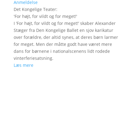
Anmeldelse
Det Kongelige Teater
:
'
For højt, for vildt og for meget!
'
I ’For højt, for vildt og for meget!’ skaber Alexander
Stæger fra Den Kongelige Ballet en sjov karikatur
over forældre, der altid synes, at deres børn larmer
for meget. Men der måtte godt have været mere
dans for børnene i nationalscenens lidt rodede
vinterferiesatsning.
Læs mere