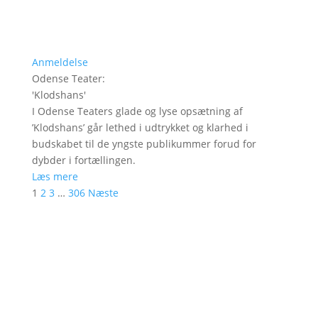
Anmeldelse
Odense Teater
:
'
Klodshans
'
I Odense Teaters glade og lyse opsætning af
’Klodshans’ går lethed i udtrykket og klarhed i
budskabet til de yngste publikummer forud for
dybder i fortællingen.
Læs mere
1
2
3
…
306
Næste