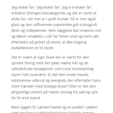
'Jeg elsker far', 'Jeg elsker far', 'Jeg e-e-elsker far',
erklærer Drengen besværgende, og det er nemt at
elske far, når han er i godt humør. Så er mor også
glad, og den raffinerede superenkle grå scenografi
åben og indbydende. Men væggene kan snævres ind
og døren smækkes i, når far bliver vred og hans søn
efterlades på gulvet så alene, at ikke engang
dukkeføreren er til stede.
Det er svært at sige, hvad der er værst for den
spinkle Dreng med det tykke mørke hår og de
udtryksfulde bevægelser, som Lene Hummelshøj
styrer helt suverænt. Er det den vrede mands
voldsomme udbrud og overgreb, der efterlader hans
store hænder med blodige knoer? Eller er det den
ængstelige venten på næste omslag fra sød og sjov
far til vred mand.
Med ryggen til, sænket hoved og en pukkel i jakken,
som gør hans nedbøjethed ekstra tydelig, prøver