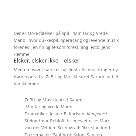
Der er store følelser på spil i 'Min far og Vrede
Mand', hvor dukkespil, operasang og levende musik
forenes i en fin og følsom forestilling. Foto: Jens
Hemmel
Elsker, elsker ikke – elsker
Med nænsomt nærvær og illustrativ musik tager ny
børneopera fra ZeBU og Musikteatret Sarum fat i et
barskt emne.
ZeBU og Musikteatret Saum:
'Min far og Vrede Mand'
Dramatiker: Jesper B. Karlsen.
Komponist
:
Steingrimur Rohloff. Iscenesættelse: Marc
van der Velden. Scenografi: Rikke Juellund.
Dukkemager: Paul Arne Kring. Sangere: