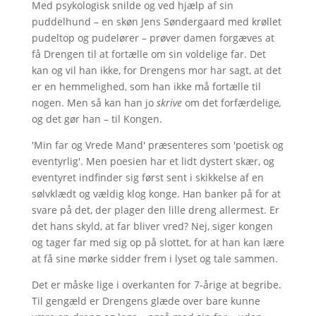
Med psykologisk snilde og ved hjælp af sin
puddelhund – en skøn Jens Søndergaard med krøllet
pudeltop og pudelører – prøver damen forgæves at
få Drengen til at fortælle om sin voldelige far. Det
kan og vil han ikke, for Drengens mor har sagt, at det
er en hemmelighed, som han ikke må fortælle til
nogen. Men så kan han jo
skrive
om det forfærdelige
,
og det gør han – til Kongen.
'Min far og Vrede Mand' præsenteres som 'poetisk og
eventyrlig'. Men poesien har et lidt dystert skær, og
eventyret indfinder sig først sent i skikkelse af en
sølvklædt og vældig klog konge. Han banker på for at
svare på det, der plager den lille dreng allermest. Er
det hans skyld, at far bliver vred? Nej, siger kongen
og tager far med sig op på slottet, for at han kan lære
at få sine mørke sidder frem i lyset og tale sammen.
Det er måske lige i overkanten for 7-årige at begribe.
Til gengæld er Drengens glæde over bare kunne