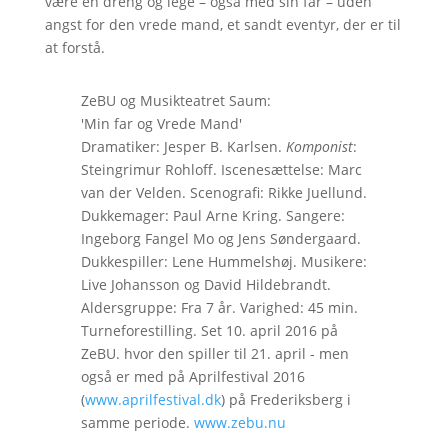
være en dreng og lege – også med sin far – uden
angst for den vrede mand, et sandt eventyr, der er til
at forstå.
ZeBU og Musikteatret Saum:
'Min far og Vrede Mand'
Dramatiker: Jesper B. Karlsen.
Komponist
:
Steingrimur Rohloff. Iscenesættelse: Marc
van der Velden. Scenografi: Rikke Juellund.
Dukkemager: Paul Arne Kring. Sangere:
Ingeborg Fangel Mo og Jens Søndergaard.
Dukkespiller: Lene Hummelshøj. Musikere:
Live Johansson og David Hildebrandt.
Aldersgruppe: Fra 7 år. Varighed: 45 min.
Turneforestilling. Set 10. april 2016 på
ZeBU. hvor den spiller til 21. april - men
også er med på Aprilfestival 2016
(
www.aprilfestival.dk
) på Frederiksberg i
samme periode.
www.zebu.nu