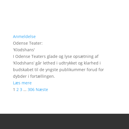
Anmeldelse
Odense Teater
:
'
Klodshans
'
I Odense Teaters glade og lyse opsætning af
’Klodshans’ går lethed i udtrykket og klarhed i
budskabet til de yngste publikummer forud for
dybder i fortællingen.
Læs mere
1
2
3
…
306
Næste