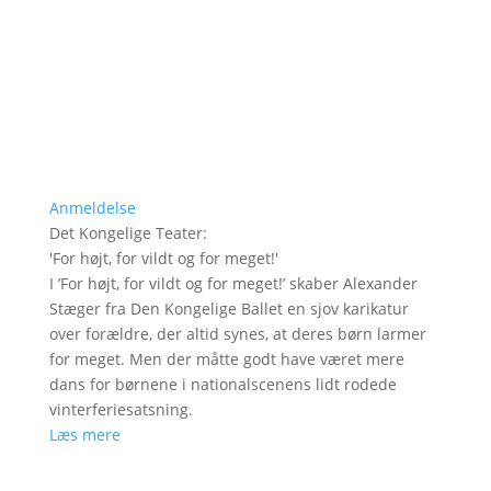
Anmeldelse
Det Kongelige Teater
:
'
For højt, for vildt og for meget!
'
I ’For højt, for vildt og for meget!’ skaber Alexander
Stæger fra Den Kongelige Ballet en sjov karikatur
over forældre, der altid synes, at deres børn larmer
for meget. Men der måtte godt have været mere
dans for børnene i nationalscenens lidt rodede
vinterferiesatsning.
Læs mere