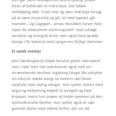
faren at beherske sit indre kaos. Det lykkes
selvfølgelig ikke. Trods mor og søns ihærdige forsøg
på at være musestille og gå i et med tapetet, går
manden – og slagtøjet – amok. Musikken farver hele
vejen de voldsomme stemningsskift med udsøgt
variation og energisk drive, men også med sprøde
klange i fin balance med sangernes fyldige stemmer.
Et sandt eventyr
Jens Søndergaards bløde baryton glider ubesværet
over i tale, men han overbeviser også med sin
skræmmende tavshed. Ingeborg Fangel Mo udnytter
sin mezzos mørke klang, så morens røst bliver
sorgfuld, men aldrig skinger. Hun spiller moren med
angst og bekymring klæbet til ansigtet og hele
kroppen, mens hun prøver at holde sammen på den
dysfunktionelle familie. Hun spiller også en sød
gammel dame med stærke briller, der ser
alt.