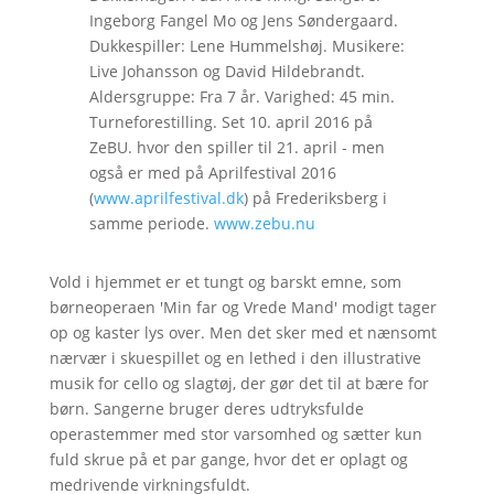
Ingeborg Fangel Mo og Jens Søndergaard.
Dukkespiller: Lene Hummelshøj. Musikere:
Live Johansson og David Hildebrandt.
Aldersgruppe: Fra 7 år. Varighed: 45 min.
Turneforestilling. Set 10. april 2016 på
ZeBU. hvor den spiller til 21. april - men
også er med på Aprilfestival 2016
(
www.aprilfestival.dk
) på Frederiksberg i
samme periode.
www.zebu.nu
Vold i hjemmet er et tungt og barskt emne, som
børneoperaen 'Min far og Vrede Mand' modigt tager
op og kaster lys over. Men det sker med et nænsomt
nærvær i skuespillet og en lethed i den illustrative
musik for cello og slagtøj, der gør det til at bære for
børn. Sangerne bruger deres udtryksfulde
operastemmer med stor varsomhed og sætter kun
fuld skrue på et par gange, hvor det er oplagt og
medrivende virkningsfuldt.