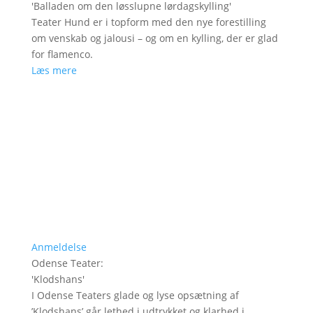
'
Balladen om den løsslupne lørdagskylling
'
Teater Hund er i topform med den nye forestilling
om venskab og jalousi – og om en kylling, der er glad
for flamenco.
Læs mere
Anmeldelse
Odense Teater
:
'
Klodshans
'
I Odense Teaters glade og lyse opsætning af
’Klodshans’ går lethed i udtrykket og klarhed i