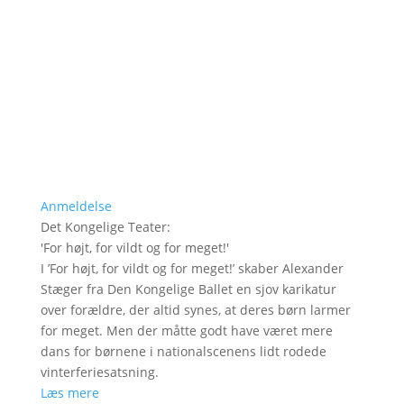
Anmeldelse
Det Kongelige Teater
:
'
For højt, for vildt og for meget!
'
I ’For højt, for vildt og for meget!’ skaber Alexander
Stæger fra Den Kongelige Ballet en sjov karikatur
over forældre, der altid synes, at deres børn larmer
for meget. Men der måtte godt have været mere
dans for børnene i nationalscenens lidt rodede
vinterferiesatsning.
Læs mere