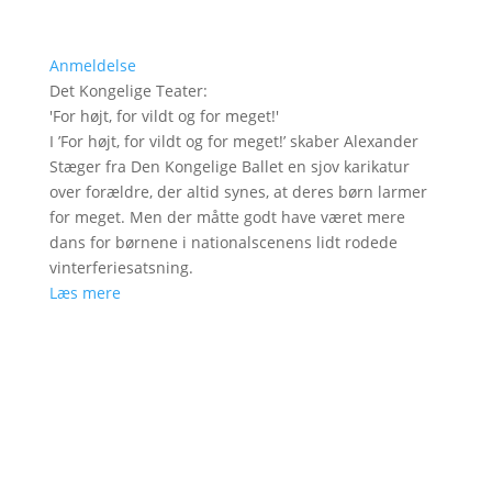
Anmeldelse
Det Kongelige Teater
:
'
For højt, for vildt og for meget!
'
I ’For højt, for vildt og for meget!’ skaber Alexander
Stæger fra Den Kongelige Ballet en sjov karikatur
over forældre, der altid synes, at deres børn larmer
for meget. Men der måtte godt have været mere
dans for børnene i nationalscenens lidt rodede
vinterferiesatsning.
Læs mere