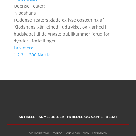
Odense Teater
:
'
Klodshans
'
I Odense Teaters glade og lyse opsætning af
’Klodshans’ går lethed i udtrykket og klarhed i
budskabet til de yngste publikummer forud for
dybder i fortællingen.
Læs mere
1
2
3
…
306
Næste
ARTIKLER
ANMELDELSER
NYHEDER OG NAVNE
DEBAT
OM TEATERAVISEN
KONTAKT
ANNONCER
ARKIV
NYHEDSMAIL