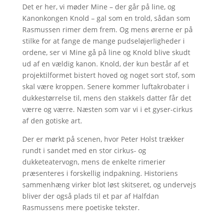
Det er her, vi møder Mine – der går på line, og
Kanonkongen Knold – gal som en trold, sådan som
Rasmussen rimer dem frem. Og mens ørerne er på
stilke for at fange de mange pudseløjerligheder i
ordene, ser vi Mine gå på line og Knold blive skudt
ud af en vældig kanon. Knold, der kun består af et
projektilformet bistert hoved og noget sort stof, som
skal være kroppen. Senere kommer luftakrobater i
dukkestørrelse til, mens den stakkels datter får det
værre og værre. Næsten som var vi i et gyser-cirkus
af den gotiske art.
Der er mørkt på scenen, hvor Peter Holst trækker
rundt i sandet med en stor cirkus- og
dukketeatervogn, mens de enkelte rimerier
præsenteres i forskellig indpakning. Historiens
sammenhæng virker blot løst skitseret, og undervejs
bliver der også plads til et par af Halfdan
Rasmussens mere poetiske tekster.