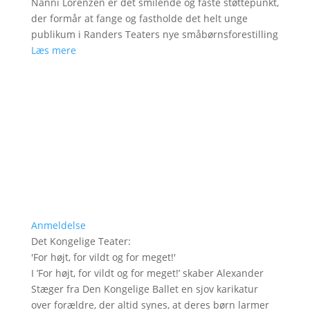
Nanni Lorenzen er det smilende og faste støttepunkt,
der formår at fange og fastholde det helt unge
publikum i Randers Teaters nye småbørnsforestilling
Læs mere
Anmeldelse
Det Kongelige Teater
:
'
For højt, for vildt og for meget!
'
I ’For højt, for vildt og for meget!’ skaber Alexander
Stæger fra Den Kongelige Ballet en sjov karikatur
over forældre, der altid synes, at deres børn larmer