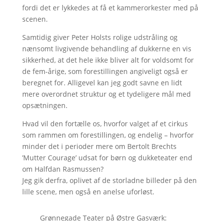
fordi det er lykkedes at få et kammerorkester med på
scenen.
Samtidig giver Peter Holsts rolige udstråling og
nænsomt livgivende behandling af dukkerne en vis
sikkerhed, at det hele ikke bliver alt for voldsomt for
de fem-årige, som forestillingen angiveligt også er
beregnet for. Alligevel kan jeg godt savne en lidt
mere overordnet struktur og et tydeligere mål med
opsætningen.
Hvad vil den fortælle os, hvorfor valget af et cirkus
som rammen om forestillingen, og endelig – hvorfor
minder det i perioder mere om Bertolt Brechts
’Mutter Courage’ udsat for børn og dukketeater end
om Halfdan Rasmussen?
Jeg gik derfra, oplivet af de storladne billeder på den
lille scene, men også en anelse uforløst.
Grønnegade Teater på Østre Gasværk: