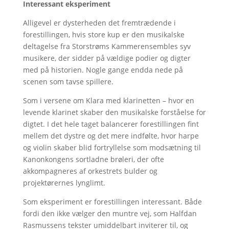
Interessant eksperiment
Alligevel er dysterheden det fremtrædende i
forestillingen, hvis store kup er den musikalske
deltagelse fra Storstrøms Kammerensembles syv
musikere, der sidder på vældige podier og digter
med på historien. Nogle gange endda nede på
scenen som tavse spillere.
Som i versene om Klara med klarinetten – hvor en
levende klarinet skaber den musikalske forståelse for
digtet. I det hele taget balancerer forestillingen fint
mellem det dystre og det mere indfølte, hvor harpe
og violin skaber blid fortryllelse som modsætning til
Kanonkongens sortladne brøleri, der ofte
akkompagneres af orkestrets bulder og
projektørernes lynglimt.
Som eksperiment er forestillingen interessant. Både
fordi den ikke vælger den muntre vej, som Halfdan
Rasmussens tekster umiddelbart inviterer til, og