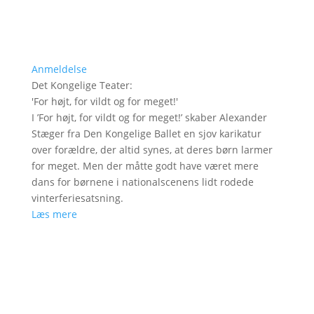
Anmeldelse
Det Kongelige Teater
:
'
For højt, for vildt og for meget!
'
I ’For højt, for vildt og for meget!’ skaber Alexander
Stæger fra Den Kongelige Ballet en sjov karikatur
over forældre, der altid synes, at deres børn larmer
for meget. Men der måtte godt have været mere
dans for børnene i nationalscenens lidt rodede
vinterferiesatsning.
Læs mere