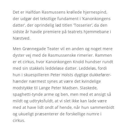
Det er Halfdan Rasmussens krøllede hjernespind,
der udgør det tekstlige fundament i ‘Kanonkongens
datter’, der oprindelig lød titlen ‘Tosserier’, da den
sidste år havde premiere på teatrets hjemmebane i
Næstved.
Men Grønnegade Teater vil en anden og noget mere
dyster vej med de Rasmussenske rimerier. Rammen
er et cirkus, hvor Kanonkongen Knold hundser rundt
med sin stakkels leddeløse datter. Leddeløs, fordi
hun i skuespilleren Peter Holsts dygtige dukkefører-
hænder nærmest synes at være det kvindelige
modstykke til Lange Peter Madsen. Slaskede,
spaghetti-tynde arme og ben, men med et ansigt så
mildt og udtryksfuldt, at vi slet ikke kan lade være
med at have lidt ondt af hende, når hun sammenbidt
og ukueligt præsenterer de forskellige numre i
cirkus.