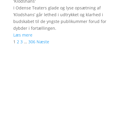
'
Klodshans
'
I Odense Teaters glade og lyse opsætning af
’Klodshans’ går lethed i udtrykket og klarhed i
budskabet til de yngste publikummer forud for
dybder i fortællingen.
Læs mere
1
2
3
…
306
Næste