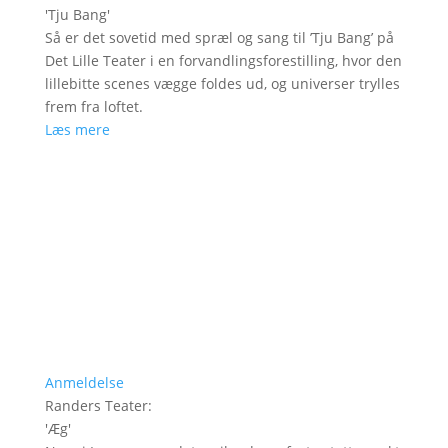
'
Tju Bang
'
Så er det sovetid med spræl og sang til ’Tju Bang’ på
Det Lille Teater i en forvandlingsforestilling, hvor den
lillebitte scenes vægge foldes ud, og universer trylles
frem fra loftet.
Læs mere
Anmeldelse
Randers Teater
:
'
Æg
'