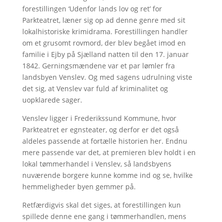
forestillingen ‘Udenfor lands lov og ret’ for
Parkteatret, læner sig op ad denne genre med sit
lokalhistoriske krimidrama. Forestillingen handler
om et grusomt rovmord, der blev begået imod en
familie i Ejby på Sjælland natten til den 17. januar
1842. Gerningsmændene var et par lømler fra
landsbyen Venslev. Og med sagens udrulning viste
det sig, at Venslev var fuld af kriminalitet og
uopklarede sager.
Venslev ligger i Frederikssund Kommune, hvor
Parkteatret er egnsteater, og derfor er det også
aldeles passende at fortælle historien her. Endnu
mere passende var det, at premieren blev holdt i en
lokal tømmerhandel i Venslev, så landsbyens
nuværende borgere kunne komme ind og se, hvilke
hemmeligheder byen gemmer på.
Retfærdigvis skal det siges, at forestillingen kun
spillede denne ene gang i tømmerhandlen, mens