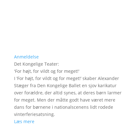
Anmeldelse
Det Kongelige Teater
:
'
For højt, for vildt og for meget!
'
I ’For højt, for vildt og for meget!’ skaber Alexander
Stæger fra Den Kongelige Ballet en sjov karikatur
over forældre, der altid synes, at deres børn larmer
for meget. Men der måtte godt have været mere
dans for børnene i nationalscenens lidt rodede
vinterferiesatsning.
Læs mere