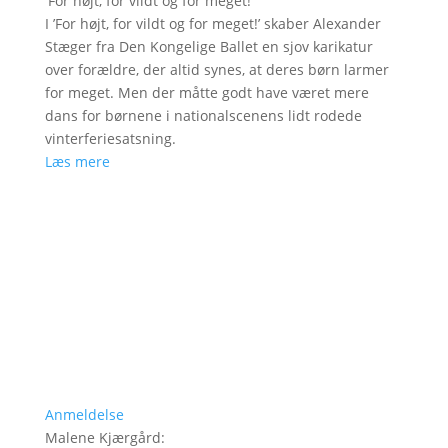
'
For højt, for vildt og for meget!
'
I ’For højt, for vildt og for meget!’ skaber Alexander
Stæger fra Den Kongelige Ballet en sjov karikatur
over forældre, der altid synes, at deres børn larmer
for meget. Men der måtte godt have været mere
dans for børnene i nationalscenens lidt rodede
vinterferiesatsning.
Læs mere
Anmeldelse
Malene Kjærgård
: