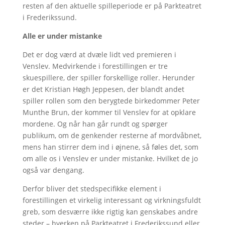
resten af den aktuelle spilleperiode er på Parkteatret
i Frederikssund.
Alle er under mistanke
Det er dog værd at dvæle lidt ved premieren i
Venslev. Medvirkende i forestillingen er tre
skuespillere, der spiller forskellige roller. Herunder
er det Kristian Høgh Jeppesen, der blandt andet
spiller rollen som den berygtede birkedommer Peter
Munthe Brun, der kommer til Venslev for at opklare
mordene. Og når han går rundt og spørger
publikum, om de genkender resterne af mordvåbnet,
mens han stirrer dem ind i øjnene, så føles det, som
om alle os i Venslev er under mistanke. Hvilket de jo
også var dengang.
Derfor bliver det stedspecifikke element i
forestillingen et virkelig interessant og virkningsfuldt
greb, som desværre ikke rigtig kan genskabes andre
steder – hverken på Parkteatret i Frederikssund eller