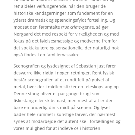
ret’ aldeles velfungerende, når den bruger de
historiske kendsgerninger som fundament for en
yderst dramatisk og spændingsfyldt fortælling. Og
modsat den føromtalte
true crime
-genre, så gør
Nørgaard det med respekt for virkeligheden og med
fokus på det følelsesmæssige og motiverne fremfor
det spektakulære og sensationelle, der naturligt nok
også findes i en familiemassakre.
Scenografien og lysdesignet af Sebastian Just fører
desværre ikke rigtig i nogen retninger. Rent fysisk
består scenografien af et rundt felt på gulvet af
metal, hvor der i midten stikker en teleskopstang op.
Denne stang bliver et par gange brugt som
fiskestang eller skibsmast, men mest af alt er den
bare en underlig dims midt på scenen. Og lyset
bader hele rummet i kunstige farver, der nærmest
synes at modarbejde det autentiske i fortællingen og
vores mulighed for at indleve os i historien.