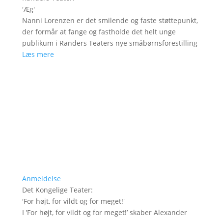
'
Æg
'
Nanni Lorenzen er det smilende og faste støttepunkt,
der formår at fange og fastholde det helt unge
publikum i Randers Teaters nye småbørnsforestilling
Læs mere
Anmeldelse
Det Kongelige Teater
:
'
For højt, for vildt og for meget!
'
I ’For højt, for vildt og for meget!’ skaber Alexander