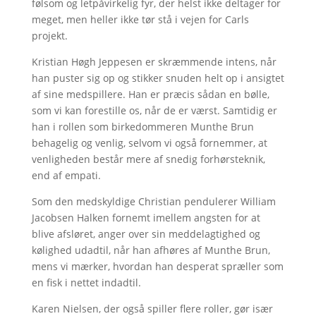
følsom og letpåvirkelig fyr, der helst ikke deltager for
meget, men heller ikke tør stå i vejen for Carls
projekt.
Kristian Høgh Jeppesen er skræmmende intens, når
han puster sig op og stikker snuden helt op i ansigtet
af sine medspillere. Han er præcis sådan en bølle,
som vi kan forestille os, når de er værst. Samtidig er
han i rollen som birkedommeren Munthe Brun
behagelig og venlig, selvom vi også fornemmer, at
venligheden består mere af snedig forhørsteknik,
end af empati.
Som den medskyldige Christian pendulerer William
Jacobsen Halken fornemt imellem angsten for at
blive afsløret, anger over sin meddelagtighed og
kølighed udadtil, når han afhøres af Munthe Brun,
mens vi mærker, hvordan han desperat spræller som
en fisk i nettet indadtil.
Karen Nielsen, der også spiller flere roller, gør især