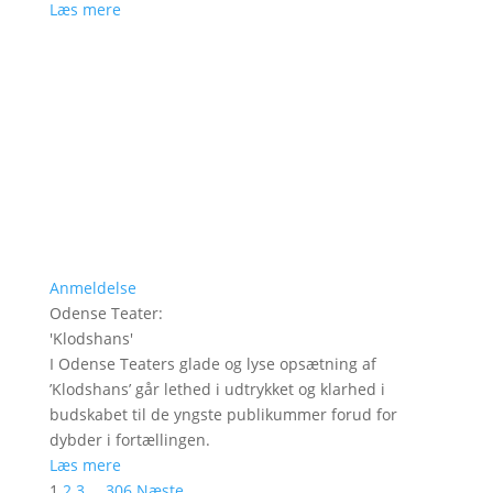
Læs mere
Anmeldelse
Odense Teater
:
'
Klodshans
'
I Odense Teaters glade og lyse opsætning af
’Klodshans’ går lethed i udtrykket og klarhed i
budskabet til de yngste publikummer forud for
dybder i fortællingen.
Læs mere
1
2
3
…
306
Næste