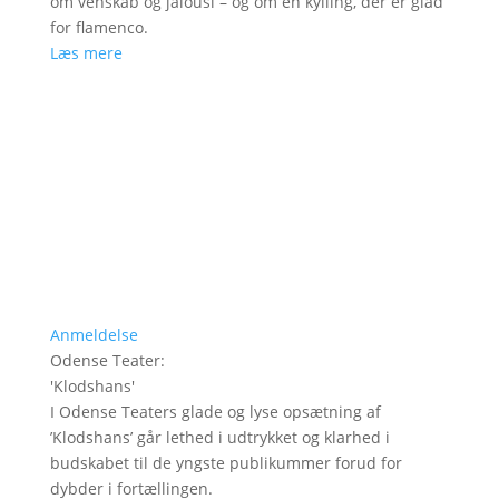
om venskab og jalousi – og om en kylling, der er glad
for flamenco.
Læs mere
Anmeldelse
Odense Teater
:
'
Klodshans
'
I Odense Teaters glade og lyse opsætning af
’Klodshans’ går lethed i udtrykket og klarhed i
budskabet til de yngste publikummer forud for
dybder i fortællingen.