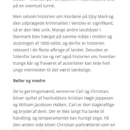
på en eventuel turné.
Men selvom historien om mordene på Ejby Mark og
den udprægede kriminalitet i Venslev er signifikant,
så er den ikke unik. Mange andre landsbyer i
Danmark blev hærget på samme måde i midten og
slutningen af 1800-tallet, og derfor er historien
relevant i de fleste afkroge af landet. Desuden er
’Udenfor lands lov og ret’ også historien om, hvordan
trange kår og fraværet af autoriteter kan lede helt
unge mennesker til det værst tænkelige.
Bøller og mødre
De to gerningsmænd, vennerne Carl og Christian,
bliver spillet af henholdsvis Kristian Høgh Jeppesen
og William Jacobsen Halken. Carl er den slagkraftige
og bryske af dem. Der er ikke langt fra tanke til
handling, og temperamentet kan hurtigt stige. På
den anden side bliver Christian portrætteret som en