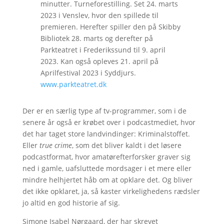
minutter. Turneforestilling. Set 24. marts
2023 i Venslev, hvor den spillede til
premieren. Herefter spiller den på Skibby
Bibliotek 28. marts og derefter på
Parkteatret i Frederikssund til 9. april
2023. Kan også opleves 21. april på
Aprilfestival 2023 i Syddjurs.
www.parkteatret.dk
Der er en særlig type af tv-programmer, som i de
senere år også er krøbet over i podcastmediet, hvor
det har taget store landvindinger: Kriminalstoffet.
Eller
true crime
, som det bliver kaldt i det løsere
podcastformat, hvor amatørefterforsker graver sig
ned i gamle, uafsluttede mordsager i et mere eller
mindre helhjertet håb om at opklare det. Og bliver
det ikke opklaret, ja, så kaster virkelighedens rædsler
jo altid en god historie af sig.
Simone Isabel Nørgaard, der har skrevet