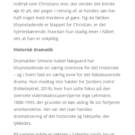
indtryk som Christians mor, der vender det blinde
øje til alt, der peger i retning af, at hendes søn har
haft noget med mordene at gøre. Og da fælden
tilsyneladende er klappet for Christian, er det
hjerteskærende, hvordan hun stadig lever i håbet
om, at han er uskyldig.
Historisk dramatik
Dramatiker Simone Isabel Nørgaard har
tilsyneladende en særlig interesse for det historiske
– og i hvert fald en særlig evne for det faktabaserede
drama. Hun modtog stor hæder for ’Jordens indre’
(Folketeatret, 2019), hvor hun satte fokus på den
oversete videnskabssuperstjerne Inge Lehmann,
1888-1993, der grundet sit køn aldrig fik sin fortjente
anerkendelse. Her var det især hendes
dramatisering af det historiske og faktuelle, der
lykkedes.
På samme måde er teksten i ’Udenfor lands lov og