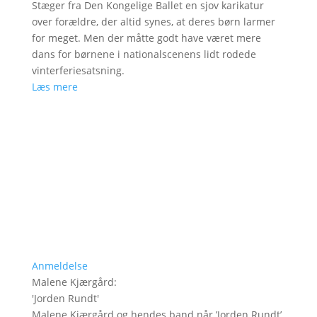
Stæger fra Den Kongelige Ballet en sjov karikatur
over forældre, der altid synes, at deres børn larmer
for meget. Men der måtte godt have været mere
dans for børnene i nationalscenens lidt rodede
vinterferiesatsning.
Læs mere
Anmeldelse
Malene Kjærgård
:
'
Jorden Rundt
'
Malene Kjærgård og hendes band når ’Jorden Rundt’