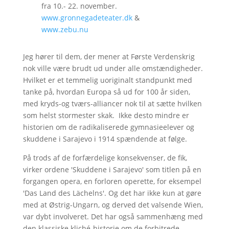
fra 10.- 22. november.
www.gronnegadeteater.dk
&
www.zebu.nu
Jeg hører til dem, der mener at Første Verdenskrig
nok ville være brudt ud under alle omstændigheder.
Hvilket er et temmelig uoriginalt standpunkt med
tanke på, hvordan Europa så ud for 100 år siden,
med kryds-og tværs-alliancer nok til at sætte hvilken
som helst stormester skak. Ikke desto mindre er
historien om de radikaliserede gymnasieelever og
skuddene i Sarajevo i 1914 spændende at følge.
På trods af de forfærdelige konsekvenser, de fik,
virker ordene 'Skuddene i Sarajevo' som titlen på en
forgangen opera, en forloren operette, for eksempel
'Das Land des Lächelns'. Og det har ikke kun at gøre
med at Østrig-Ungarn, og derved det valsende Wien,
var dybt involveret. Det har også sammenhæng med
den klassiske kliché-historie om de forbitrede,