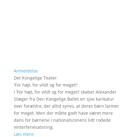
Anmeldelse
Det Kongelige Teater
:
'
For højt, for vildt og for meget!
'
I ’For højt, for vildt og for meget!’ skaber Alexander
Stæger fra Den Kongelige Ballet en sjov karikatur
over forældre, der altid synes, at deres børn larmer
for meget. Men der måtte godt have været mere
dans for børnene i nationalscenens lidt rodede
vinterferiesatsning.
Læs mere