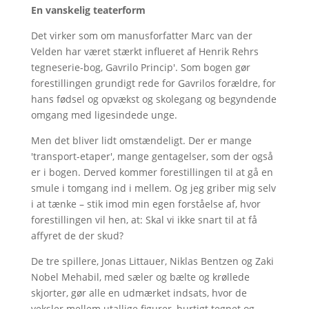
En vanskelig teaterform
Det virker som om manusforfatter Marc van der
Velden har været stærkt influeret af Henrik Rehrs
tegneserie-bog, Gavrilo Princip'. Som bogen gør
forestillingen grundigt rede for Gavrilos forældre, for
hans fødsel og opvækst og skolegang og begyndende
omgang med ligesindede unge.
Men det bliver lidt omstændeligt. Der er mange
'transport-etaper', mange gentagelser, som der også
er i bogen. Derved kommer forestillingen til at gå en
smule i tomgang ind i mellem. Og jeg griber mig selv
i at tænke – stik imod min egen forståelse af, hvor
forestillingen vil hen, at: Skal vi ikke snart til at få
affyret de der skud?
De tre spillere, Jonas Littauer, Niklas Bentzen og Zaki
Nobel Mehabil, med sæler og bælte og krøllede
skjorter, gør alle en udmærket indsats, hvor de
veksler mellem utallige figurer, hurtigt tegnet og