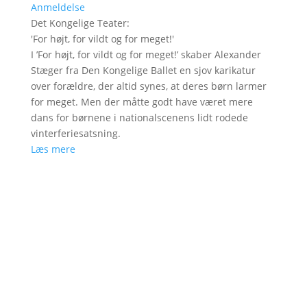
Anmeldelse
Det Kongelige Teater
:
'
For højt, for vildt og for meget!
'
I ’For højt, for vildt og for meget!’ skaber Alexander
Stæger fra Den Kongelige Ballet en sjov karikatur
over forældre, der altid synes, at deres børn larmer
for meget. Men der måtte godt have været mere
dans for børnene i nationalscenens lidt rodede
vinterferiesatsning.
Læs mere