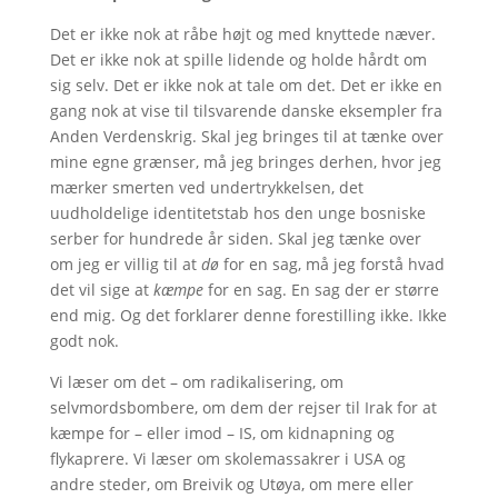
Det er ikke nok at råbe højt og med knyttede næver.
Det er ikke nok at spille lidende og holde hårdt om
sig selv. Det er ikke nok at tale om det. Det er ikke en
gang nok at vise til tilsvarende danske eksempler fra
Anden Verdenskrig. Skal jeg bringes til at tænke over
mine egne grænser, må jeg bringes derhen, hvor jeg
mærker smerten ved undertrykkelsen, det
uudholdelige identitetstab hos den unge bosniske
serber for hundrede år siden. Skal jeg tænke over
om jeg er villig til at
dø
for en sag, må jeg forstå hvad
det vil sige at
kæmpe
for en sag. En sag der er større
end mig. Og det forklarer denne forestilling ikke. Ikke
godt nok.
Vi læser om det – om radikalisering, om
selvmordsbombere, om dem der rejser til Irak for at
kæmpe for – eller imod – IS, om kidnapning og
flykaprere. Vi læser om skolemassakrer i USA og
andre steder, om Breivik og Utøya, om mere eller