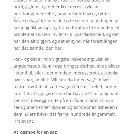
hurtigt glemt, og det er ikke deres skyld, at
beretningen enkelte gange mister flow og rytme.
Selve collage-formen, de korte scener, blandingen af
fakta og fiktion, spring fra en location til en anden, er
problematisk. Den inviterer til overfladiskhed, og det
har den altid gjort, og det er synd, når forestillingen
har det ærinde, den har.
For – og det er min vigtigste indvending: Skal et
ungdomspublikum i dag bringes derhen, at de bliver
i stand til, eller i det mindste interesseret i, at tænke
over spørgsmålet: 'Ville du dø for en sag?', bliver
teatret nødt til at sætte sagen i fokus, i relief, under
lup. Det vil sige gøre rede for Gavrilo Princip og hans
venners bevæggrunde på en sådan måde, at man
ser og anerkender dybden og kompromisløsheden i
dem. Ellers bliver det fjernt, hundrede år gammelt,
irrelevant.
At kæmpe for en sag