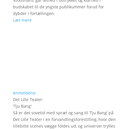
’Klodshans’ går lethed i udtrykket og klarhed i
budskabet til de yngste publikummer forud for
dybder i fortællingen.
Læs mere
Anmeldelse
Det Lille Teater
:
'
Tju Bang
'
Så er det sovetid med spræl og sang til ’Tju Bang’ på
Det Lille Teater i en forvandlingsforestilling, hvor den
lillebitte scenes vægge foldes ud, og universer trylles