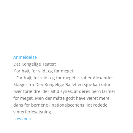
Anmeldelse
Det Kongelige Teater
:
'
For højt, for vildt og for meget!
'
I ’For højt, for vildt og for meget!’ skaber Alexander
Stæger fra Den Kongelige Ballet en sjov karikatur
over forældre, der altid synes, at deres børn larmer
for meget. Men der måtte godt have været mere
dans for børnene i nationalscenens lidt rodede
vinterferiesatsning.
Læs mere