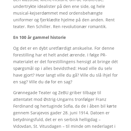
undertrykte idealister på den ene side, og hele
musical-kejserdømmet med ordensbehængte
uniformer og fjerklædte hjelme på den anden. Rent
teater. Ren Schiller. Ren revolutionær romantik.
En 100 år gammel historie
Og det er en dybt uretfærdigt anskuelse. For denne
forestilling har et helt andet ærende. I følge PR-
materialet er det forestillingens hensigt at bringe dét
spørgsmål op i alles bevidsthed: Hvad ville du selv
have gjort? Hvor langt ville du gå? Ville du slå ihjel for
en sag? Ville du dø for en sag?
Grønnegade Teater og ZeBU griber tilbage til
attentatet mod Østrig-Ungarns tronfølger Franz
Ferdinand og hertuginde Sofia, da de i åben bil kørte
gennem Sarajevos gader 28. juni 1914. Datoen er
betydningsfuld, det er en serbisk helligdag –
Vidovdan, St. Vitusdagen – til minde om nederlaget i