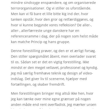
mindre sindssyge enspændere, og om organiserede
terrororganisationer. Og vi stiller os uforstående.
Men kan vi få bare et lille bitte kig ind der, hvor
tanken opstår, hvor den gror og retfærdiggøres, og
hvor vi kunne begynde vores refleksion? De aller-,
aller-, allerfærreste unge danskere har en
referenceramme i dag, der på nogen som helst måde
kan matche Princip og hans gruppe.
Denne forestilling prøver, og den er et ærligt forsøg.
Den stiller spørgsmålet åbent, men overlader svaret
til os. Sådan set er det en vigtig forestilling. Ikke
mindst er den meget vellavet, professionel og kyndig.
Jeg må særlig fremhæve teknik og design af video-
indslag. Det giver liv til scenerne, hjælper med
fortællingen, og skaber fremdrift.
Men forestillingen bringer mig altså ikke hen, hvor
jeg kan tænke over mine egne grænser på nogen
anden måde end rent overfladisk. Jeg mærker uroen