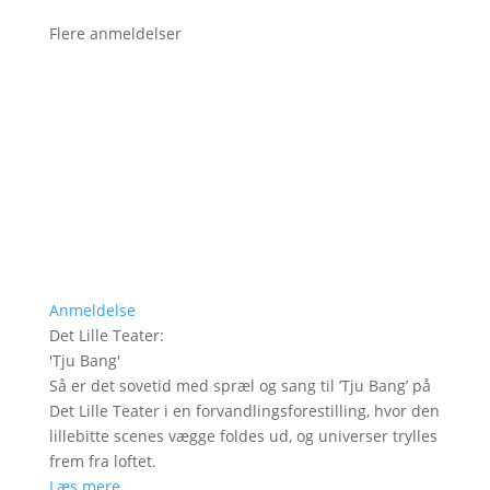
Flere anmeldelser
Anmeldelse
Det Lille Teater
:
'
Tju Bang
'
Så er det sovetid med spræl og sang til ’Tju Bang’ på
Det Lille Teater i en forvandlingsforestilling, hvor den
lillebitte scenes vægge foldes ud, og universer trylles
frem fra loftet.
Læs mere