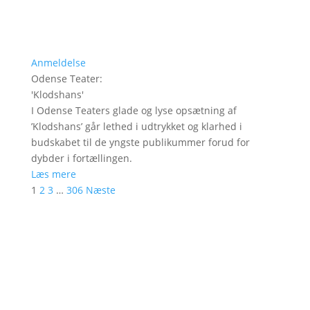
Anmeldelse
Odense Teater
:
'
Klodshans
'
I Odense Teaters glade og lyse opsætning af
’Klodshans’ går lethed i udtrykket og klarhed i
budskabet til de yngste publikummer forud for
dybder i fortællingen.
Læs mere
1
2
3
…
306
Næste