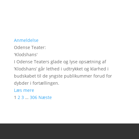
Anmeldelse
Odense Teater
:
'
Klodshans
'
I Odense Teaters glade og lyse opsætning af
’Klodshans’ går lethed i udtrykket og klarhed i
budskabet til de yngste publikummer forud for
dybder i fortællingen.
Læs mere
1
2
3
…
306
Næste