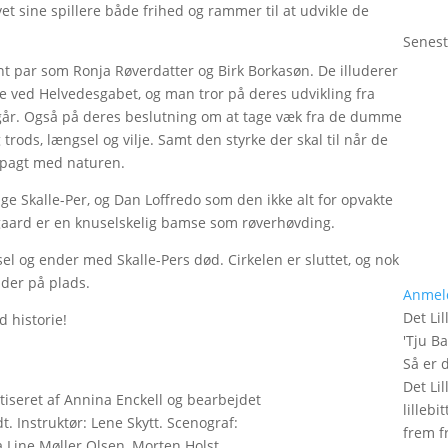
t sine spillere både frihed og rammer til at udvikle de
Senest
int par som Ronja Røverdatter og Birk Borkasøn. De illuderer
e ved Helvedesgabet, og man tror på deres udvikling fra
 går. Også på deres beslutning om at tage væk fra de dumme
rods, længsel og vilje. Samt den styrke der skal til når de
 i pagt med naturen.
e Skalle-Per, og Dan Loffredo som den ikke alt for opvakte
egaard er en knuselskelig bamse som røverhøvding.
 og ender med Skalle-Pers død. Cirkelen er sluttet, og nok
lder på plads.
Anmel
Det Lil
d historie!
'
Tju B
Så er 
Det Lil
tiseret af Annina Enckell og bearbejdet
lilleb
t. Instruktør: Lene Skytt. Scenograf:
frem fr
 Line Møller Olsen, Morten Holst,