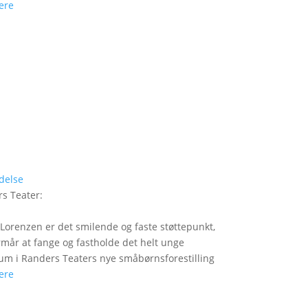
ere
delse
s Teater
:
Lorenzen er det smilende og faste støttepunkt,
rmår at fange og fastholde det helt unge
um i Randers Teaters nye småbørnsforestilling
ere