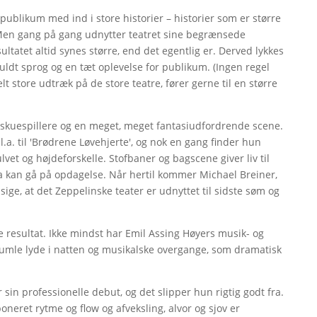
it publikum med ind i store historier – historier som er større
e. Men gang på gang udnytter teatret sine begrænsede
ultatet altid synes større, end det egentlig er. Derved lykkes
ifuldt sprog og en tæt oplevelse for publikum. (Ingen regel
lt store udtræk på de store teatre, fører gerne til en større
s skuespillere og en meget, meget fantasiudfordrende scene.
.a. til 'Brødrene Løvehjerte', og nok en gang finder hun
ulvet og højdeforskelle. Stofbaner og bagscene giver liv til
kan gå på opdagelse. Når hertil kommer Michael Breiner,
sige, at det Zeppelinske teater er udnyttet til sidste søm og
e resultat. Ikke mindst har Emil Assing Høyers musik- og
skumle lyde i natten og musikalske overgange, som dramatisk
sin professionelle debut, og det slipper hun rigtig godt fra.
neret rytme og flow og afveksling, alvor og sjov er