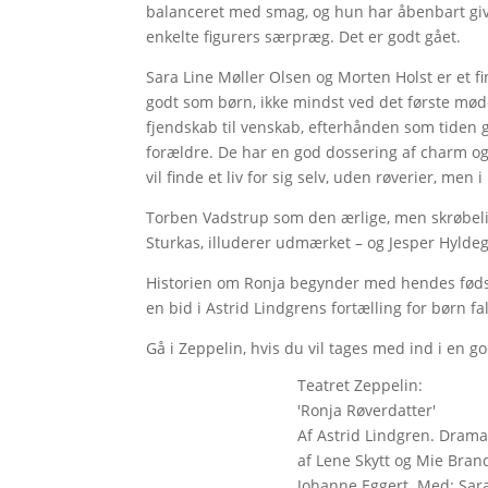
balanceret med smag, og hun har åbenbart give
enkelte figurers særpræg. Det er godt gået.
Sara Line Møller Olsen og Morten Holst er et f
godt som børn, ikke mindst ved det første mød
fjendskab til venskab, efterhånden som tiden
forældre. De har en god dossering af charm og t
vil finde et liv for sig selv, uden røverier, men
Torben Vadstrup som den ærlige, men skrøbelig
Sturkas, illuderer udmærket – og Jesper Hyld
Historien om Ronja begynder med hendes fødsel
en bid i Astrid Lindgrens fortælling for børn fa
Gå i Zeppelin, hvis du vil tages med ind i en go
Teatret Zeppelin:
'Ronja Røverdatter'
Af Astrid Lindgren. Drama
af Lene Skytt og Mie Brand
Johanne Eggert. Med: Sara