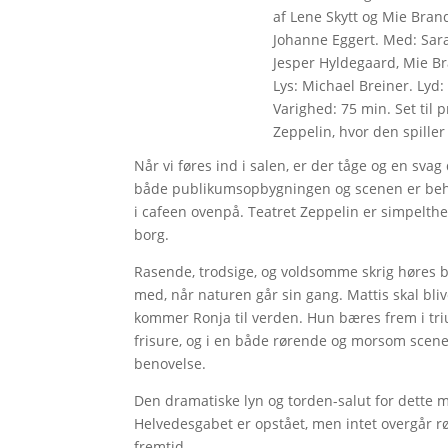
af Lene Skytt og Mie Brand
Johanne Eggert. Med: Sara
Jesper Hyldegaard, Mie Br
Lys: Michael Breiner. Lyd:
Varighed: 75 min. Set til 
Zeppelin, hvor den spiller
Når vi føres ind i salen, er der tåge og en svag
både publikumsopbygningen og scenen er behæn
i cafeen ovenpå. Teatret Zeppelin er simpelth
borg.
Rasende, trodsige, og voldsomme skrig høres 
med, når naturen går sin gang. Mattis skal bliv
kommer Ronja til verden. Hun bæres frem i tri
frisure, og i en både rørende og morsom scene 
benovelse.
Den dramatiske lyn og torden-salut for dette mi
Helvedesgabet er opstået, men intet overgår r
fremtid.