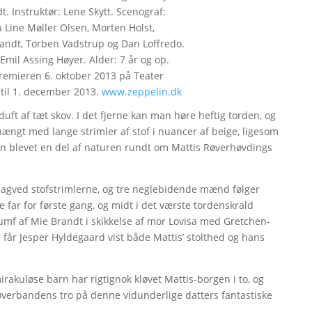
t. Instruktør: Lene Skytt. Scenograf:
 Line Møller Olsen, Morten Holst,
andt, Torben Vadstrup og Dan Loffredo.
 Emil Assing Høyer. Alder: 7 år og op.
premieren 6. oktober 2013 på Teater
 til 1. december 2013.
www.zeppelin.dk
 duft af tæt skov. I det fjerne kan man høre heftig torden, og
gt med lange strimler af stof i nuancer af beige, ligesom
en blevet en del af naturen rundt om Mattis Røverhøvdings
bagved stofstrimlerne, og tre neglebidende mænd følger
e far for første gang, og midt i det værste tordenskrald
umf af Mie Brandt i skikkelse af mor Lovisa med Gretchen-
får Jesper Hyldegaard vist både Mattis’ stolthed og hans
rakuløse barn har rigtignok kløvet Mattis-borgen i to, og
øverbandens tro på denne vidunderlige datters fantastiske