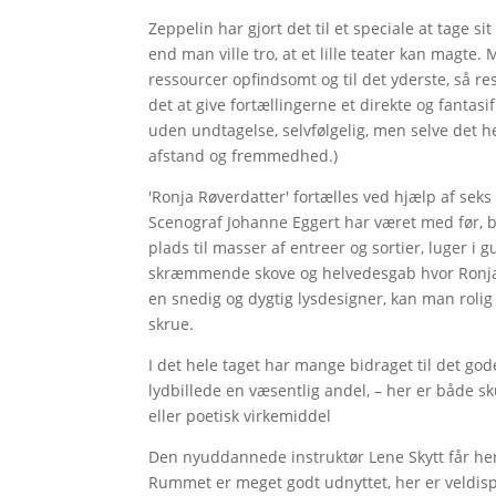
Zeppelin har gjort det til et speciale at tage s
end man ville tro, at et lille teater kan magt
ressourcer opfindsomt og til det yderste, så res
det at give fortællingerne et direkte og fantas
uden undtagelse, selvfølgelig, men selve det he
afstand og fremmedhed.)
'Ronja Røverdatter' fortælles ved hjælp af sek
Scenograf Johanne Eggert har været med før, bl
plads til masser af entreer og sortier, luger i g
skræmmende skove og helvedesgab hvor Ronja 
en snedig og dygtig lysdesigner, kan man rolig 
skrue.
I det hele taget har mange bidraget til det god
lydbillede en væsentlig andel, – her er både 
eller poetisk virkemiddel
Den nyuddannede instruktør Lene Skytt får her 
Rummet er meget godt udnyttet, her er veldispo