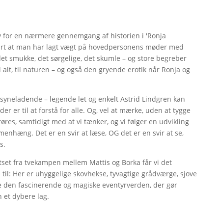
 for en nærmere gennemgang af historien i 'Ronja
bart at man har lagt vægt på hovedpersonens møder med
det smukke, det sørgelige, det skumle – og store begreber
 alt, til naturen – og også den gryende erotik når Ronja og
lsyneladende – legende let og enkelt Astrid Lindgren kan
 er til at forstå for alle. Og, vel at mærke, uden at tygge
øres, samtidigt med at vi tænker, og vi følger en udvikling
menhæng. Det er en svir at læse, OG det er en svir at se,
s.
set fra tvekampen mellem Mattis og Borka får vi det
 til: Her er uhyggelige skovhekse, tyvagtige grådværge, sjove
 den fascinerende og magiske eventyrverden, der gør
 et dybere lag.