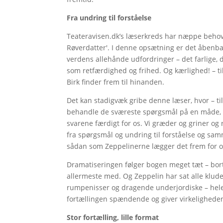
Fra undring til forståelse
Teateravisen.dk’s læserkreds har næppe behov
Røverdatter'. I denne opsætning er det åben
verdens allehånde udfordringer – det farlige, 
som retfærdighed og frihed. Og kærlighed! – til
Birk finder frem til hinanden.
Det kan stadigvæk gribe denne læser, hvor – ti
behandle de sværeste spørgsmål på en måde, der
svarene færdigt for os. Vi græder og griner og r
fra spørgsmål og undring til forståelse og sam
sådan som Zeppelinerne lægger det frem for o
Dramatiseringen følger bogen meget tæt – bort
allermeste med. Og Zeppelin har sat alle klude
rumpenisser og dragende underjordiske – hele
fortællingen spændende og giver virkeligheden
Stor fortælling, lille format