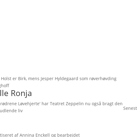
n Holst er Birk, mens Jesper Hyldegaard som røverhøvding
ghoff
lle Ronja
'Brødrene Løvehjerte' har Teatret Zeppelin nu også bragt den
Senest
rudlende liv
tiseret af Annina Enckell og bearbejdet