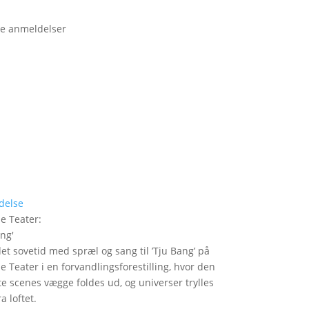
e anmeldelser
delse
le Teater
:
ang
'
det sovetid med spræl og sang til ’Tju Bang’ på
le Teater i en forvandlingsforestilling, hvor den
itte scenes vægge foldes ud, og universer trylles
a loftet.