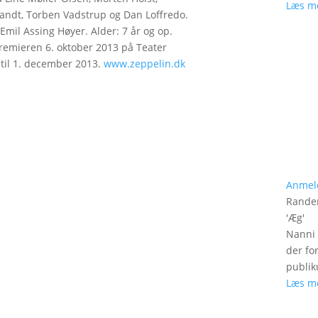
Læs m
andt, Torben Vadstrup og Dan Loffredo.
 Emil Assing Høyer. Alder: 7 år og op.
premieren 6. oktober 2013 på Teater
 til 1. december 2013.
www.zeppelin.dk
Anmel
Rander
'
Æg
'
Nanni 
der fo
publik
Læs m