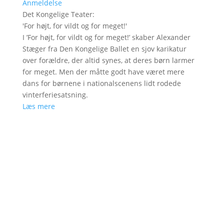
Anmeldelse
Det Kongelige Teater
:
'
For højt, for vildt og for meget!
'
I ’For højt, for vildt og for meget!’ skaber Alexander
Stæger fra Den Kongelige Ballet en sjov karikatur
over forældre, der altid synes, at deres børn larmer
for meget. Men der måtte godt have været mere
dans for børnene i nationalscenens lidt rodede
vinterferiesatsning.
Læs mere