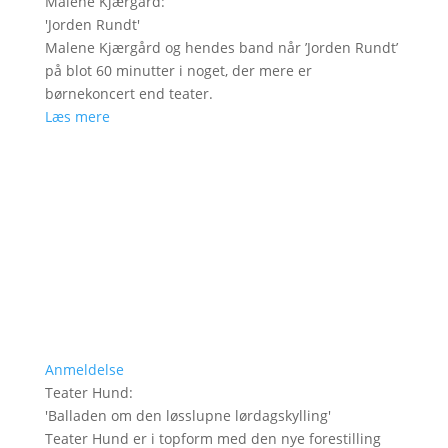
Malene Kjærgård
:
'
Jorden Rundt
'
Malene Kjærgård og hendes band når ’Jorden Rundt’
på blot 60 minutter i noget, der mere er
børnekoncert end teater.
Læs mere
Anmeldelse
Teater Hund
:
'
Balladen om den løsslupne lørdagskylling
'
Teater Hund er i topform med den nye forestilling