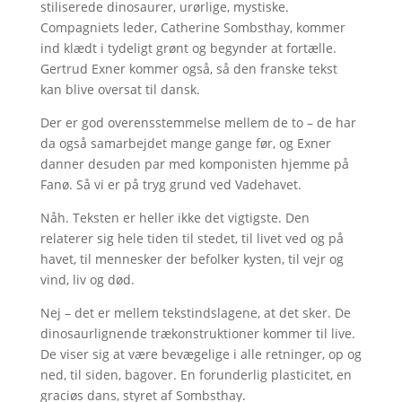
stiliserede dinosaurer, urørlige, mystiske.
Compagniets leder, Catherine Sombsthay, kommer
ind klædt i tydeligt grønt og begynder at fortælle.
Gertrud Exner kommer også, så den franske tekst
kan blive oversat til dansk.
Der er god overensstemmelse mellem de to – de har
da også samarbejdet mange gange før, og Exner
danner desuden par med komponisten hjemme på
Fanø. Så vi er på tryg grund ved Vadehavet.
Nåh. Teksten er heller ikke det vigtigste. Den
relaterer sig hele tiden til stedet, til livet ved og på
havet, til mennesker der befolker kysten, til vejr og
vind, liv og død.
Nej – det er mellem tekstindslagene, at det sker. De
dinosaurlignende trækonstruktioner kommer til live.
De viser sig at være bevægelige i alle retninger, op og
ned, til siden, bagover. En forunderlig plasticitet, en
graciøs dans, styret af Sombsthay.