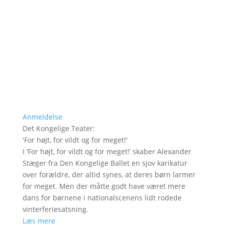
Anmeldelse
Det Kongelige Teater
:
'
For højt, for vildt og for meget!
'
I ’For højt, for vildt og for meget!’ skaber Alexander
Stæger fra Den Kongelige Ballet en sjov karikatur
over forældre, der altid synes, at deres børn larmer
for meget. Men der måtte godt have været mere
dans for børnene i nationalscenens lidt rodede
vinterferiesatsning.
Læs mere