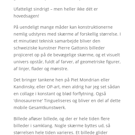
Ufatteligt sindrigt – men heller ikke dét er
hovedsagen!
På uendeligt mange måder kan konstruktionerne
nemlig udstyres med skærme af forskellig størrelse. I
et minutiøst teknisk samarbejde bliver den
schweiziske kunstner Pierre Gattonis billeder
projiceret op på de bevægelige skærme, og et visuelt
univers opstår, fuldt af farver, af geometriske figurer,
af linjer, flader og mønstre.
Det bringer tankene hen på Piet Mondrian eller
Kandinsky, eller OP-art, men aldrig har jeg set sådan
en collage i konstant og blød forflytning. Også
'dinosaurerne' Tingueliseres og bliver en del af dette
mobile Gesamtkunstwerk.
Billede afløser billede, og der er hele tiden flere
billeder i samklang. Nogle skærme byttes ud, så
størrelsen hele tiden varieres. Et billede glider