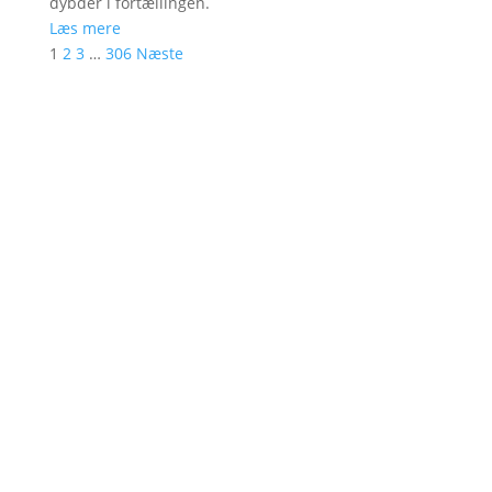
dybder i fortællingen.
Læs mere
1
2
3
…
306
Næste