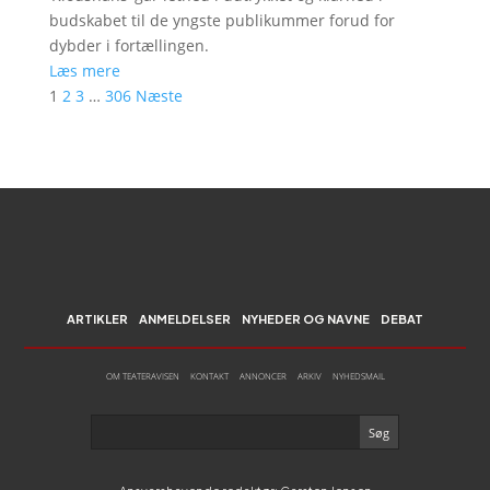
budskabet til de yngste publikummer forud for
dybder i fortællingen.
Læs mere
1
2
3
…
306
Næste
ARTIKLER
ANMELDELSER
NYHEDER OG NAVNE
DEBAT
OM TEATERAVISEN
KONTAKT
ANNONCER
ARKIV
NYHEDSMAIL