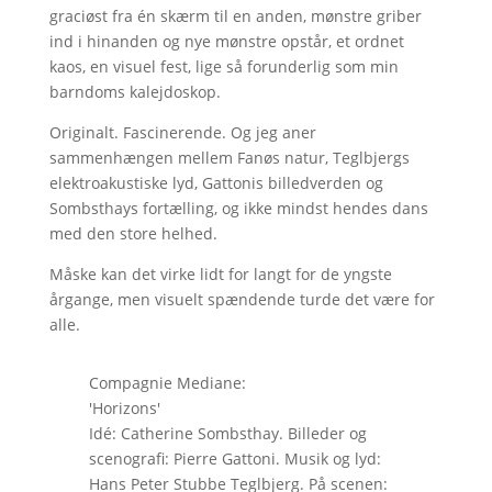
graciøst fra én skærm til en anden, mønstre griber
ind i hinanden og nye mønstre opstår, et ordnet
kaos, en visuel fest, lige så forunderlig som min
barndoms kalejdoskop.
Originalt. Fascinerende. Og jeg aner
sammenhængen mellem Fanøs natur, Teglbjergs
elektroakustiske lyd, Gattonis billedverden og
Sombsthays fortælling, og ikke mindst hendes dans
med den store helhed.
Måske kan det virke lidt for langt for de yngste
årgange, men visuelt spændende turde det være for
alle.
Compagnie Mediane:
'Horizons'
Idé: Catherine Sombsthay. Billeder og
scenografi: Pierre Gattoni. Musik og lyd:
Hans Peter Stubbe Teglbjerg. På scenen: