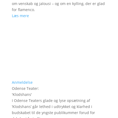
om venskab og jalousi – og om en kylling, der er glad
for flamenco.
Læs mere
Anmeldelse
Odense Teater
:
'
Klodshans
'
I Odense Teaters glade og lyse opsætning af
’Klodshans’ går lethed i udtrykket og klarhed i
budskabet til de yngste publikummer forud for