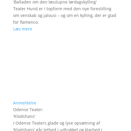
'
Balladen om den løsslupne lørdagskylling
'
Teater Hund er i topform med den nye forestilling
om venskab og jalousi – og om en kylling, der er glad
for flamenco.
Læs mere
Anmeldelse
Odense Teater
:
'
Klodshans
'
I Odense Teaters glade og lyse opsætning af
’Klodshans’ går lethed i udtrykket og klarhed i