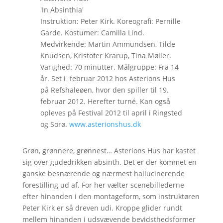
'In Absinthia'
Instruktion: Peter Kirk. Koreografi: Pernille
Garde. Kostumer: Camilla Lind.
Medvirkende: Martin Ammundsen, Tilde
Knudsen, Kristofer Krarup, Tina Møller.
Varighed: 70 minutter. Målgruppe: Fra 14
år. Set i februar 2012 hos Asterions Hus
på Refshaleøen, hvor den spiller til 19.
februar 2012. Herefter turné. Kan også
opleves på Festival 2012 til april i Ringsted
og Sorø.
www.asterionshus.dk
Grøn, grønnere, grønnest… Asterions Hus har kastet
sig over gudedrikken absinth. Det er der kommet en
ganske besnærende og nærmest hallucinerende
forestilling ud af. For her vælter scenebillederne
efter hinanden i den montageform, som instruktøren
Peter Kirk er så dreven udi. Kroppe glider rundt
mellem hinanden i udsvævende bevidsthedsformer