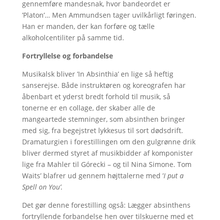
gennemføre mandesnak, hvor bandeordet er
’Platon’… Men Ammundsen tager uvilkårligt føringen.
Han er manden, der kan forføre og tælle
alkoholcentiliter på samme tid.
Fortryllelse og forbandelse
Musikalsk bliver ’In Absinthia’ en lige så heftig
sanserejse. Både instruktøren og koreografen har
åbenbart et yderst bredt forhold til musik, så
tonerne er en collage, der skaber alle de
mangeartede stemninger, som absinthen bringer
med sig, fra begejstret lykkesus til sort dødsdrift.
Dramaturgien i forestillingen om den gulgrønne drik
bliver dermed styret af musikbidder af komponister
lige fra Mahler til Górecki – og til Nina Simone. Tom
Waits’ blafrer ud gennem højttalerne med ’
I put a
Spell on You’.
Det gør denne forestilling også: Lægger absinthens
fortryllende forbandelse hen over tilskuerne med et