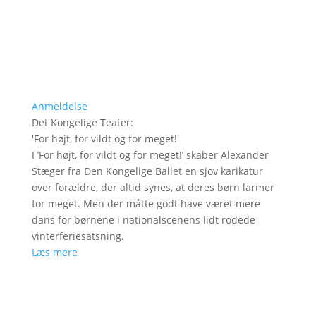
Anmeldelse
Det Kongelige Teater
:
'
For højt, for vildt og for meget!
'
I ’For højt, for vildt og for meget!’ skaber Alexander
Stæger fra Den Kongelige Ballet en sjov karikatur
over forældre, der altid synes, at deres børn larmer
for meget. Men der måtte godt have været mere
dans for børnene i nationalscenens lidt rodede
vinterferiesatsning.
Læs mere