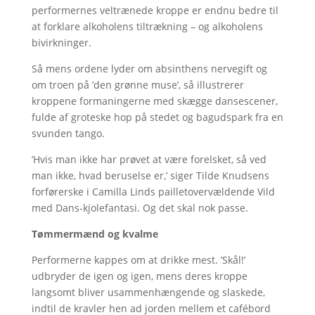
performernes veltrænede kroppe er endnu bedre til
at forklare alkoholens tiltrækning – og alkoholens
bivirkninger.
Så mens ordene lyder om absinthens nervegift og
om troen på ’den grønne muse’, så illustrerer
kroppene formaningerne med skægge dansescener,
fulde af groteske hop på stedet og bagudspark fra en
svunden tango.
’Hvis man ikke har prøvet at være forelsket, så ved
man ikke, hvad beruselse er,’ siger Tilde Knudsens
forførerske i Camilla Linds pailletovervældende Vild
med Dans-kjolefantasi. Og det skal nok passe.
Tømmermænd og kvalme
Performerne kappes om at drikke mest. ’Skål!’
udbryder de igen og igen, mens deres kroppe
langsomt bliver usammenhængende og slaskede,
indtil de kravler hen ad jorden mellem et cafébord