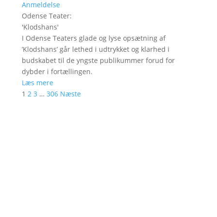
Anmeldelse
Odense Teater
:
'
Klodshans
'
I Odense Teaters glade og lyse opsætning af
’Klodshans’ går lethed i udtrykket og klarhed i
budskabet til de yngste publikummer forud for
dybder i fortællingen.
Læs mere
1
2
3
…
306
Næste