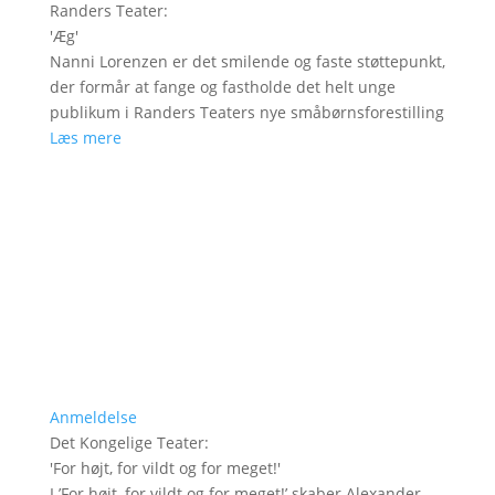
Randers Teater
:
'
Æg
'
Nanni Lorenzen er det smilende og faste støttepunkt,
der formår at fange og fastholde det helt unge
publikum i Randers Teaters nye småbørnsforestilling
Læs mere
Anmeldelse
Det Kongelige Teater
:
'
For højt, for vildt og for meget!
'
I ’For højt, for vildt og for meget!’ skaber Alexander