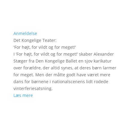
Anmeldelse
Det Kongelige Teater
:
'
For højt, for vildt og for meget!
'
I ’For højt, for vildt og for meget!’ skaber Alexander
Stæger fra Den Kongelige Ballet en sjov karikatur
over forældre, der altid synes, at deres børn larmer
for meget. Men der måtte godt have været mere
dans for børnene i nationalscenens lidt rodede
vinterferiesatsning.
Læs mere