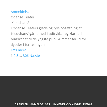
Anmeldelse
Odense Teater
:
'
Klodshans
'
I Odense Teaters glade og lyse opsætning af
’Klodshans’ går lethed i udtrykket og klarhed i
budskabet til de yngste publikummer forud for
dybder i fortællingen.
Læs mere
1
2
3
…
306
Næste
ARTIKLER
ANMELDELSER
NYHEDER OG NAVNE
DEBAT