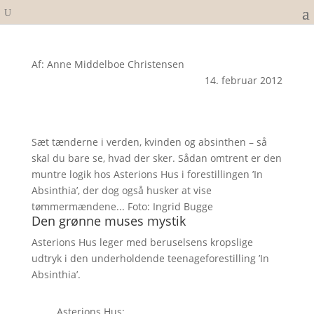
Af: Anne Middelboe Christensen
14. februar 2012
Sæt tænderne i verden, kvinden og absinthen – så
skal du bare se, hvad der sker. Sådan omtrent er den
muntre logik hos Asterions Hus i forestillingen ’In
Absinthia’, der dog også husker at vise
tømmermændene... Foto: Ingrid Bugge
Den grønne muses mystik
Asterions Hus leger med beruselsens kropslige
udtryk i den underholdende teenageforestilling ’In
Absinthia’.
Asterions Hus: