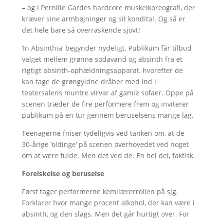
– og i Pernille Gardes hardcore muskelkoreografi, der
kræver sine armbøjninger og sit kondital. Og så er
det hele bare så overraskende sjovt!
’In Absinthia’ begynder nydeligt. Publikum får tilbud
valget mellem grønne sodavand og absinth fra et
rigtigt absinth-ophældningsapparat, hvorefter de
kan tage de grøngyldne dråber med ind i
teatersalens muntre virvar af gamle sofaer. Oppe på
scenen træder de fire performere frem og inviterer
publikum på en tur gennem beruselsens mange lag.
Teenagerne fniser tydeligvis ved tanken om, at de
30-årige ’oldinge’ på scenen overhovedet ved noget
om at være fulde. Men det ved de. En hel del, faktisk.
Forelskelse og beruselse
Først tager performerne kemilærerrollen på sig.
Forklarer hvor mange procent alkohol, der kan være i
absinth, og den slags. Men det går hurtigt over. For