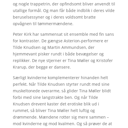
og nogle trappetrin, der opfindsomt bliver anvendt til
utallige formål. Og man får både indblik i deres vilde
beruselsessyner og i deres voldsomt bratte
opvågnen til tømmermændene.
Peter Kirk har sammensat sit ensemble med fin sans
for kontraster. De gængse Asterion-performere er
Tilde Knudsen og Martin Ammundsen, der
hjemmevant pisker rundt i både bevægelser og
replikker. De nye stjerner er Tina Møller og Kristofer
Krarup, der begge er dansere.
Særligt kvinderne komplementerer hinanden helt
perfekt. Når Tilde Knudsen styrter rundt med sine
muskeltonede overarme, så glider Tina Møller blidt
forbi med sine langstrakte ben. Og når Tilde
Knudsen drevent kaster det erotiske blik ud i
rummet, så bliver Tina Møller helt luftig og
drømmende. Mændene rotter sig mere sammen –
mod kvinderne og mod kvalmen. Og så prøver de at