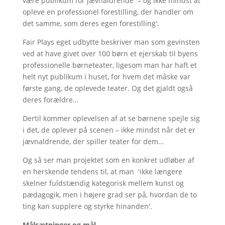
være publikum for jævnaldrende – og ikke mindst at
opleve en professionel forestilling, der handler om
det samme, som deres egen forestilling'.
Fair Plays eget udbytte beskriver man som gevinsten
ved at have givet over 100 børn et ejerskab til byens
professionelle børneteater, ligesom man har haft et
helt nyt publikum i huset, for hvem det måske var
første gang, de oplevede teater. Og det gjaldt også
deres forældre…
Dertil kommer oplevelsen af at se børnene spejle sig
i det, de oplever på scenen – ikke mindst når det er
jævnaldrende, der spiller teater for dem…
Og så ser man projektet som en konkret udløber af
en herskende tendens til, at man 'ikke længere
skelner fuldstændig kategorisk mellem kunst og
pædagogik, men i højere grad ser på, hvordan de to
ting kan supplere og styrke hinanden'.
Målsætninger og mål