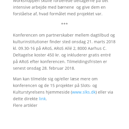
Workshoppen skulle forberede deltagerne på det
intensive arbejde med børnene og give dem en
forståelse af, hvad formålet med projektet var.
***
Konferencen om partnerskaber mellem dagtilbud og
kulturinstitutioner finder sted onsdag 21. marts 2018
kl. 09.30-16 på ARoS, ARoS Allé 2, 8000 Aarhus C.
Deltagelse koster 450 kr. og inkluderer gratis entré
på ARoS efter konferencen. Tilmeldingsfristen er
senest onsdag 28. februar 2018.
Man kan tilmelde sig og/eller læse mere om
konferencen og de 15 projekter på Slots- og
Kulturstyrelsens hjemmeside (
www.slks.dk
) eller via
dette direkte
link
.
Flere artikler