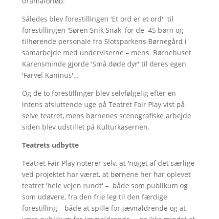
dramaforløb.
Således blev forestillingen 'Et ord er et ord' til
forestillingen 'Søren Snik Snak' for de 45 børn og
tilhørende personale fra Slotsparkens Børnegård i
samarbejde med underviserne – mens Børnehuset
Karensminde gjorde 'Små døde dyr' til deres egen
'Farvel Kaninus'…
Og de to forestillinger blev selvfølgelig efter en
intens afsluttende uge på Teatret Fair Play vist på
selve teatret, mens børnenes scenografiske arbejde
siden blev udstillet på Kulturkasernen.
Teatrets udbytte
Teatret Fair Play noterer selv, at 'noget af det særlige
ved projektet har været, at børnene her har oplevet
teatret 'hele vejen rundt' – både som publikum og
som udøvere, fra den frie leg til den færdige
forestilling – både at spille for jævnaldrende og at