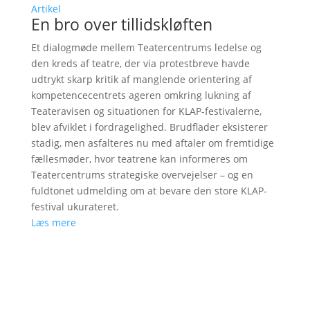
Artikel
En bro over tillidskløften
Et dialogmøde mellem Teatercentrums ledelse og
den kreds af teatre, der via protestbreve havde
udtrykt skarp kritik af manglende orientering af
kompetencecentrets ageren omkring lukning af
Teateravisen og situationen for KLAP-festivalerne,
blev afviklet i fordragelighed. Brudflader eksisterer
stadig, men asfalteres nu med aftaler om fremtidige
fællesmøder, hvor teatrene kan informeres om
Teatercentrums strategiske overvejelser – og en
fuldtonet udmelding om at bevare den store KLAP-
festival ukurateret.
Læs mere