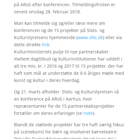
på ARoS efter konferencen. Tilmeldingsfristen er
senest onsdag 28. februar 2018.
Man kan tilmelde sig og/eller læse mere om
konferencen og de 15 projekter på Slots- og
Kulturstyrelsens hjemmeside (
www.slks.dk
) eller via
dette direkte
link
.
Kulturministeriets pulje til nye partnerskaber
mellem dagtilbud og kulturinstitutioner har uddelt i
alt tre mio. kr. i 2016 og 2017 til 15 projekter, der har
haft som mål at understøtte de 0-6 åriges møde med
kunst og kultur i deres hverdag.
Og 21. marts afholder Slots- og Kulturstyrelsen så
en konference på ARoS i Aarhus, hvor
repræsentanter for de 15 partnerskabsprojekter
fortæller om deres erfaringer (se
note
).
Blandt de støttede projekter har tre haft særlig fokus
på scenekunst for børn og involveret børneteatre:
Det Lille Teater/Marionetteatrets 'Hvad laver de' i