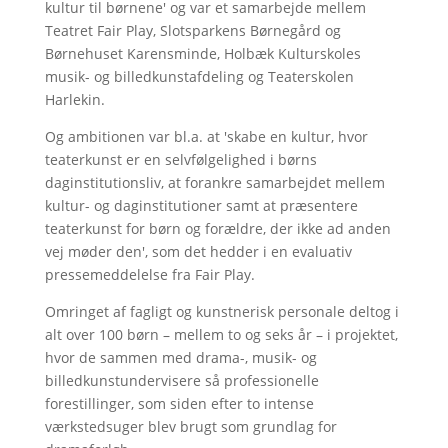
kultur til børnene' og var et samarbejde mellem
Teatret Fair Play, Slotsparkens Børnegård og
Børnehuset Karensminde, Holbæk Kulturskoles
musik- og billedkunstafdeling og Teaterskolen
Harlekin.
Og ambitionen var bl.a. at 'skabe en kultur, hvor
teaterkunst er en selvfølgelighed i børns
daginstitutionsliv, at forankre samarbejdet mellem
kultur- og daginstitutioner samt at præsentere
teaterkunst for børn og forældre, der ikke ad anden
vej møder den', som det hedder i en evaluativ
pressemeddelelse fra Fair Play.
Omringet af fagligt og kunstnerisk personale deltog i
alt over 100 børn – mellem to og seks år – i projektet,
hvor de sammen med drama-, musik- og
billedkunstundervisere så professionelle
forestillinger, som siden efter to intense
værkstedsuger blev brugt som grundlag for