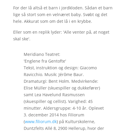
For der lå altså et barn i jordkloden. Sådan et barn
lige så stort som en velnæret baby. Svøbt og det
hele. Akkurat som om det lå i en krybbe.
Eller som en replik lyder: 'Alle venter på, at noget
skal ske'.
Meridiano Teatret:
'Englene fra Gentofte'
Tekst, instruktion og design: Giacomo
Ravicchio. Musik: Jérôme Baur.
Dramaturgi: Bent Holm. Medvirkende:
Elise Müller (skuespiller og dukkefører)
samt Lea Havelund Rasmussen
(skuespiller og cellist). Varighed: 45
minutter. Aldersgruppe: 4-10 år. Oplevet
3. december 2014 hos Filiorum
(
www.filiorum.dk
) på Kulturskolerne,
Duntzfelts Allé 8, 2900 Hellerup, hvor der