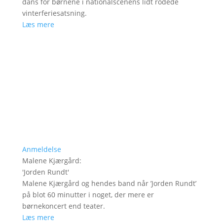
dans for børnene i nationalscenens lidt rodede
vinterferiesatsning.
Læs mere
Anmeldelse
Malene Kjærgård
:
'
Jorden Rundt
'
Malene Kjærgård og hendes band når ’Jorden Rundt’
på blot 60 minutter i noget, der mere er
børnekoncert end teater.
Læs mere