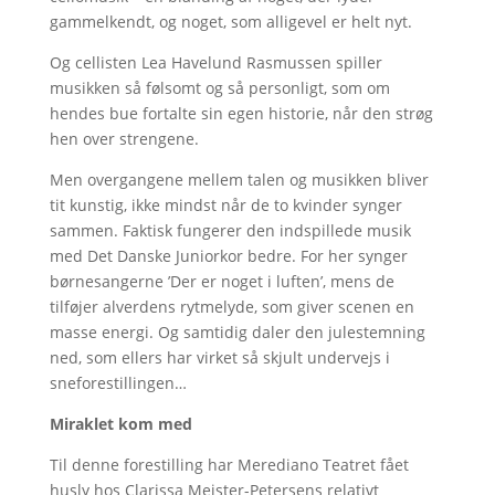
gammelkendt, og noget, som alligevel er helt nyt.
Og cellisten Lea Havelund Rasmussen spiller
musikken så følsomt og så personligt, som om
hendes bue fortalte sin egen historie, når den strøg
hen over strengene.
Men overgangene mellem talen og musikken bliver
tit kunstig, ikke mindst når de to kvinder synger
sammen. Faktisk fungerer den indspillede musik
med Det Danske Juniorkor bedre. For her synger
børnesangerne ’Der er noget i luften’, mens de
tilføjer alverdens rytmelyde, som giver scenen en
masse energi. Og samtidig daler den julestemning
ned, som ellers har virket så skjult undervejs i
sneforestillingen…
Miraklet kom med
Til denne forestilling har Merediano Teatret fået
husly hos Clarissa Meister-Petersens relativt