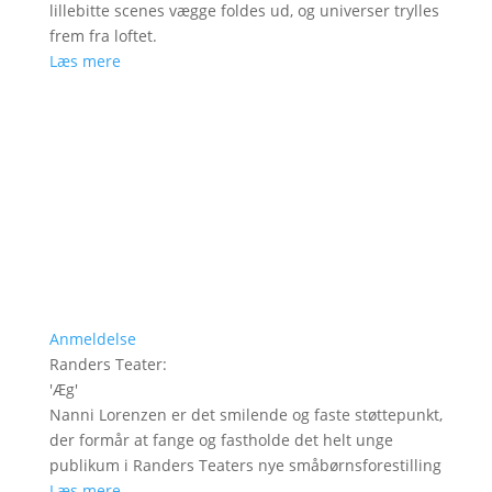
lillebitte scenes vægge foldes ud, og universer trylles
frem fra loftet.
Læs mere
Anmeldelse
Randers Teater
:
'
Æg
'
Nanni Lorenzen er det smilende og faste støttepunkt,
der formår at fange og fastholde det helt unge
publikum i Randers Teaters nye småbørnsforestilling
Læs mere