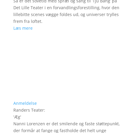
Så er det sovetid med spræl og sang til ’Tju Bang’ på
Det Lille Teater i en forvandlingsforestilling, hvor den
lillebitte scenes vægge foldes ud, og universer trylles
frem fra loftet.
Læs mere
Anmeldelse
Randers Teater
:
'
Æg
'
Nanni Lorenzen er det smilende og faste støttepunkt,
der formår at fange og fastholde det helt unge