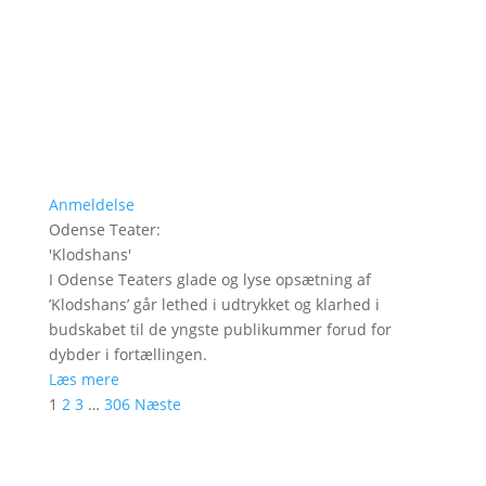
Anmeldelse
Odense Teater
:
'
Klodshans
'
I Odense Teaters glade og lyse opsætning af
’Klodshans’ går lethed i udtrykket og klarhed i
budskabet til de yngste publikummer forud for
dybder i fortællingen.
Læs mere
1
2
3
…
306
Næste