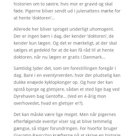
historien om to søstre, hvis mor er gravid og skal
føde. Pigerne bliver sendt ud i julenattens mørke for
at hente ’doktoren’…
Allerede her bliver sproget underligt uhomogent.
Der er ingen børn i dag, der kender ’doktoren’, de
kender kun lægen. Og det er mærkeligt, at der skal
sælges et gedekid for at de kan få råd til at hente
doktoren, når nu lægen er gratis i Danmark…
Samtidig lyder det, som om forestillingen foregår i
dag. Bare i en eventyrverden, hvor der pludselig kan
dukke enøjede kyklopkonger op. Og hvor der kan
opstå bjerge og gletsjere, sådan et sted lige bag ved
Dyrehaven bag Gentofte… (Ved en 4-årig mon
overhovedet, hvad en gletsjer er?).
Det kan måske være lige meget. Men når pigernes
efterfølgende eventyr viser sig at blive temmelig
gængse, så stiger forundringen. For hvorfor bruger
Giacomo Ravicchio kræfterne på at skrive en historie,