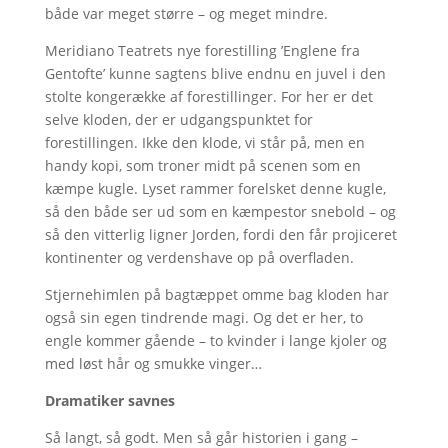
både var meget større – og meget mindre.
Meridiano Teatrets nye forestilling ’Englene fra
Gentofte’ kunne sagtens blive endnu en juvel i den
stolte kongerække af forestillinger. For her er det
selve kloden, der er udgangspunktet for
forestillingen. Ikke den klode, vi står på, men en
handy kopi, som troner midt på scenen som en
kæmpe kugle. Lyset rammer forelsket denne kugle,
så den både ser ud som en kæmpestor snebold – og
så den vitterlig ligner Jorden, fordi den får projiceret
kontinenter og verdenshave op på overfladen.
Stjernehimlen på bagtæppet omme bag kloden har
også sin egen tindrende magi. Og det er her, to
engle kommer gående – to kvinder i lange kjoler og
med løst hår og smukke vinger…
Dramatiker savnes
Så langt, så godt. Men så går historien i gang –