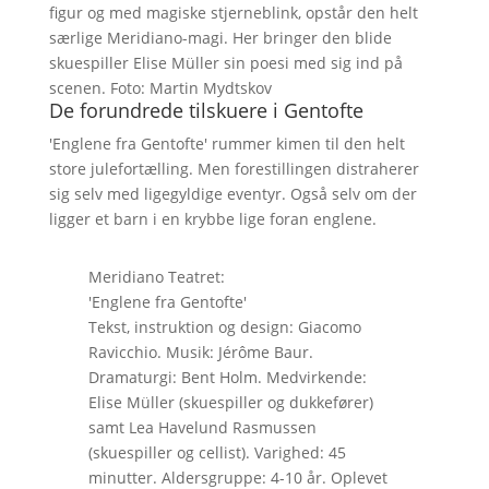
figur og med magiske stjerneblink, opstår den helt
særlige Meridiano-magi. Her bringer den blide
skuespiller Elise Müller sin poesi med sig ind på
scenen. Foto: Martin Mydtskov
De forundrede tilskuere i Gentofte
'Englene fra Gentofte' rummer kimen til den helt
store julefortælling. Men forestillingen distraherer
sig selv med ligegyldige eventyr. Også selv om der
ligger et barn i en krybbe lige foran englene.
Meridiano Teatret:
'Englene fra Gentofte'
Tekst, instruktion og design: Giacomo
Ravicchio. Musik: Jérôme Baur.
Dramaturgi: Bent Holm. Medvirkende:
Elise Müller (skuespiller og dukkefører)
samt Lea Havelund Rasmussen
(skuespiller og cellist). Varighed: 45
minutter. Aldersgruppe: 4-10 år. Oplevet