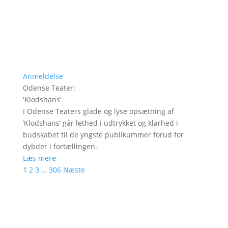
Anmeldelse
Odense Teater
:
'
Klodshans
'
I Odense Teaters glade og lyse opsætning af
’Klodshans’ går lethed i udtrykket og klarhed i
budskabet til de yngste publikummer forud for
dybder i fortællingen.
Læs mere
1
2
3
…
306
Næste