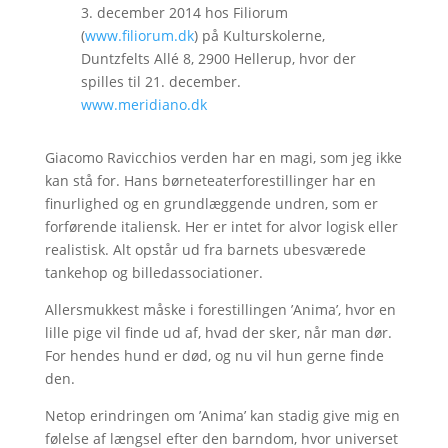
3. december 2014 hos Filiorum
(
www.filiorum.dk
) på Kulturskolerne,
Duntzfelts Allé 8, 2900 Hellerup, hvor der
spilles til 21. december.
www.meridiano.dk
Giacomo Ravicchios verden har en magi, som jeg ikke
kan stå for. Hans børneteaterforestillinger har en
finurlighed og en grundlæggende undren, som er
forførende italiensk. Her er intet for alvor logisk eller
realistisk. Alt opstår ud fra barnets ubesværede
tankehop og billedassociationer.
Allersmukkest måske i forestillingen ’Anima’, hvor en
lille pige vil finde ud af, hvad der sker, når man dør.
For hendes hund er død, og nu vil hun gerne finde
den.
Netop erindringen om ’Anima’ kan stadig give mig en
følelse af længsel efter den barndom, hvor universet