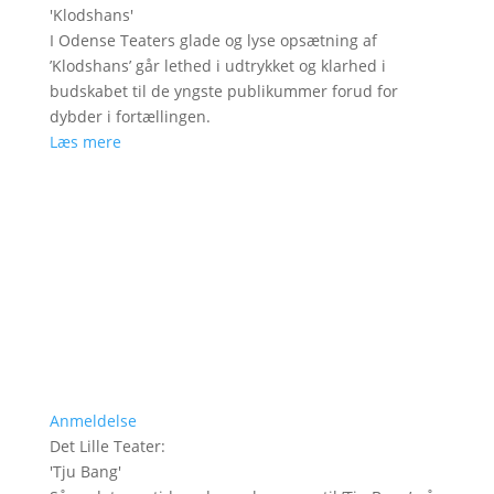
'
Klodshans
'
I Odense Teaters glade og lyse opsætning af
’Klodshans’ går lethed i udtrykket og klarhed i
budskabet til de yngste publikummer forud for
dybder i fortællingen.
Læs mere
Anmeldelse
Det Lille Teater
:
'
Tju Bang
'