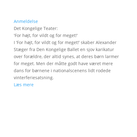
Anmeldelse
Det Kongelige Teater
:
'
For højt, for vildt og for meget!
'
I ’For højt, for vildt og for meget!’ skaber Alexander
Stæger fra Den Kongelige Ballet en sjov karikatur
over forældre, der altid synes, at deres børn larmer
for meget. Men der måtte godt have været mere
dans for børnene i nationalscenens lidt rodede
vinterferiesatsning.
Læs mere