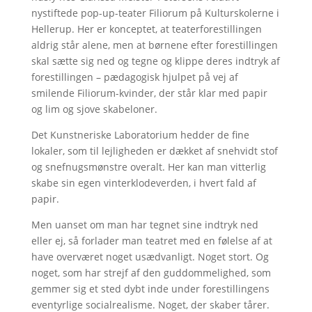
nystiftede pop-up-teater Filiorum på Kulturskolerne i
Hellerup. Her er konceptet, at teaterforestillingen
aldrig står alene, men at børnene efter forestillingen
skal sætte sig ned og tegne og klippe deres indtryk af
forestillingen – pædagogisk hjulpet på vej af
smilende Filiorum-kvinder, der står klar med papir
og lim og sjove skabeloner.
Det Kunstneriske Laboratorium hedder de fine
lokaler, som til lejligheden er dækket af snehvidt stof
og snefnugsmønstre overalt. Her kan man vitterlig
skabe sin egen vinterklodeverden, i hvert fald af
papir.
Men uanset om man har tegnet sine indtryk ned
eller ej, så forlader man teatret med en følelse af at
have overværet noget usædvanligt. Noget stort. Og
noget, som har strejf af den guddommelighed, som
gemmer sig et sted dybt inde under forestillingens
eventyrlige socialrealisme. Noget, der skaber tårer.