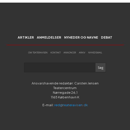
ARTIKLER
ANMELDELSER
NYHEDER OG NAVNE
DEBAT
OM TEATERAVISEN
KONTAKT
ANNONCER
ARKIV
NYHEDSMAIL
Ansvarshavende redaktør: Carsten Jensen
Teatercentrum
Nørregade 26,1
1165 København K
E-mail:
red@teateravisen.dk