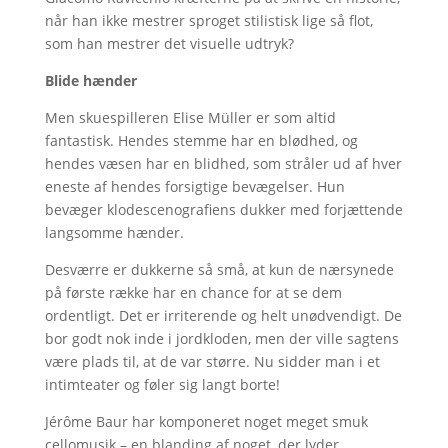
når han ikke mestrer sproget stilistisk lige så flot,
som han mestrer det visuelle udtryk?
Blide hænder
Men skuespilleren Elise Müller er som altid
fantastisk. Hendes stemme har en blødhed, og
hendes væsen har en blidhed, som stråler ud af hver
eneste af hendes forsigtige bevægelser. Hun
bevæger klodescenografiens dukker med forjættende
langsomme hænder.
Desværre er dukkerne så små, at kun de nærsynede
på første række har en chance for at se dem
ordentligt. Det er irriterende og helt unødvendigt. De
bor godt nok inde i jordkloden, men der ville sagtens
være plads til, at de var større. Nu sidder man i et
intimteater og føler sig langt borte!
Jérôme Baur har komponeret noget meget smuk
cellomusik – en blanding af noget, der lyder