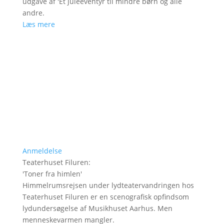
udgave af 'Et juleeventyr til mindre børn og alle
andre.
Læs mere
Anmeldelse
Teaterhuset Filuren
:
'
Toner fra himlen
'
Himmelrumsrejsen under lydteatervandringen hos
Teaterhuset Filuren er en scenografisk opfindsom
lydundersøgelse af Musikhuset Aarhus. Men
menneskevarmen mangler.