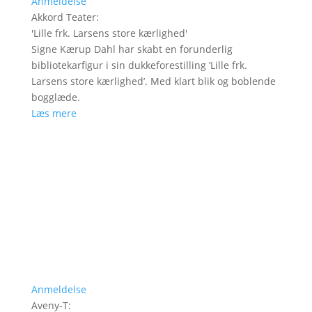
Anmeldelse
Akkord Teater
:
'
Lille frk. Larsens store kærlighed
'
Signe Kærup Dahl har skabt en forunderlig
bibliotekarfigur i sin dukkeforestilling ’Lille frk.
Larsens store kærlighed’. Med klart blik og boblende
bogglæde.
Læs mere
Anmeldelse
Aveny-T
: