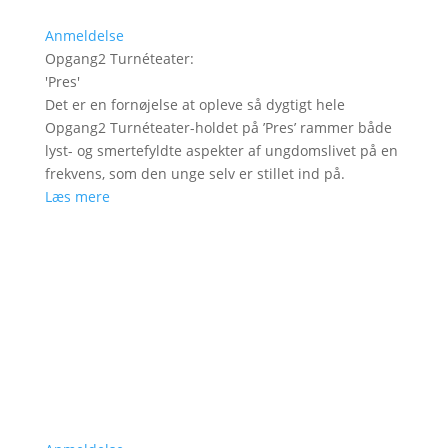
Anmeldelse
Opgang2 Turnéteater
:
'
Pres
'
Det er en fornøjelse at opleve så dygtigt hele
Opgang2 Turnéteater-holdet på ’Pres’ rammer både
lyst- og smertefyldte aspekter af ungdomslivet på en
frekvens, som den unge selv er stillet ind på.
Læs mere