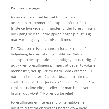
De fnisende piger
Foran denne anmelder sad to piger, som
umiddelbart rammer målgruppen på 13+ år. De
fniste og hviskede til hinanden under forestillingen,
hver gang skuespillerne gjorde noget ’pinligt’. Og
man var tilbøjelig til at fnise lidt med.
For ’Grænser’ misser chancen for at komme på
bølgelængde med sit unge publikum. Selvom
skuespillernes spillealder egentlig synes naturlig, så
udtrykker forestillingen primært, at det er to voksne
mennesker, der spiller for børn. Som eksempelvis
når man insisterer på at beatboxe, eller når man
spiller både Michael Jacksons ”Smooth Criminal” og
Drakes ”Hotline Bling” – eller når man helt alvorligt
bruger udtrykket: ”Hvor er du tarvelig!”
Forestillingen er interessant, og tematikken er – i
hvert fald set fra en voksens perspektiv – både