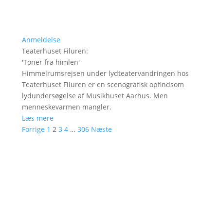
Anmeldelse
Teaterhuset Filuren
:
'
Toner fra himlen
'
Himmelrumsrejsen under lydteatervandringen hos
Teaterhuset Filuren er en scenografisk opfindsom
lydundersøgelse af Musikhuset Aarhus. Men
menneskevarmen mangler.
Læs mere
Forrige
1
2
3
4
…
306
Næste