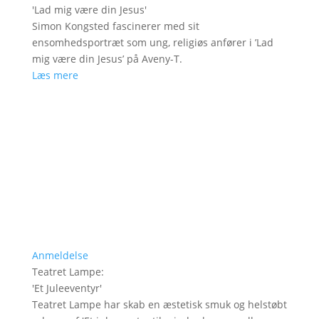
'
Lad mig være din Jesus
'
Simon Kongsted fascinerer med sit
ensomhedsportræt som ung, religiøs anfører i ’Lad
mig være din Jesus’ på Aveny-T.
Læs mere
Anmeldelse
Teatret Lampe
:
'
Et Juleeventyr
'
Teatret Lampe har skab en æstetisk smuk og helstøbt