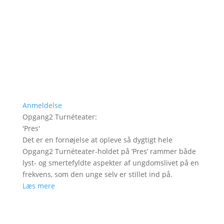
Anmeldelse
Opgang2 Turnéteater
:
'
Pres
'
Det er en fornøjelse at opleve så dygtigt hele
Opgang2 Turnéteater-holdet på ’Pres’ rammer både
lyst- og smertefyldte aspekter af ungdomslivet på en
frekvens, som den unge selv er stillet ind på.
Læs mere