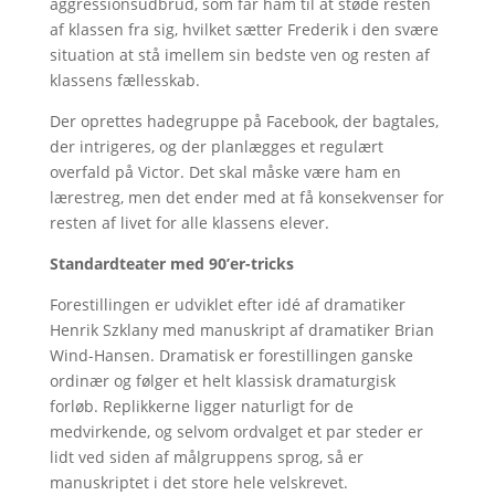
aggressionsudbrud, som får ham til at støde resten
af klassen fra sig, hvilket sætter Frederik i den svære
situation at stå imellem sin bedste ven og resten af
klassens fællesskab.
Der oprettes hadegruppe på Facebook, der bagtales,
der intrigeres, og der planlægges et regulært
overfald på Victor. Det skal måske være ham en
lærestreg, men det ender med at få konsekvenser for
resten af livet for alle klassens elever.
Standardteater med 90’er-tricks
Forestillingen er udviklet efter idé af dramatiker
Henrik Szklany med manuskript af dramatiker Brian
Wind-Hansen. Dramatisk er forestillingen ganske
ordinær og følger et helt klassisk dramaturgisk
forløb. Replikkerne ligger naturligt for de
medvirkende, og selvom ordvalget et par steder er
lidt ved siden af målgruppens sprog, så er
manuskriptet i det store hele velskrevet.