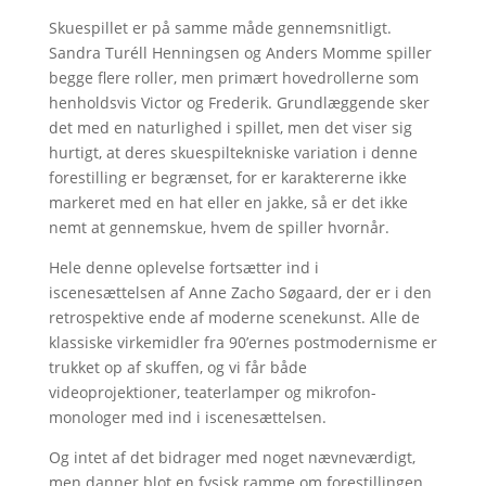
Skuespillet er på samme måde gennemsnitligt.
Sandra Turéll Henningsen og Anders Momme spiller
begge flere roller, men primært hovedrollerne som
henholdsvis Victor og Frederik. Grundlæggende sker
det med en naturlighed i spillet, men det viser sig
hurtigt, at deres skuespiltekniske variation i denne
forestilling er begrænset, for er karaktererne ikke
markeret med en hat eller en jakke, så er det ikke
nemt at gennemskue, hvem de spiller hvornår.
Hele denne oplevelse fortsætter ind i
iscenesættelsen af Anne Zacho Søgaard, der er i den
retrospektive ende af moderne scenekunst. Alle de
klassiske virkemidler fra 90’ernes postmodernisme er
trukket op af skuffen, og vi får både
videoprojektioner, teaterlamper og mikrofon-
monologer med ind i iscenesættelsen.
Og intet af det bidrager med noget nævneværdigt,
men danner blot en fysisk ramme om forestillingen.