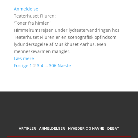
Anmeldelse
Teaterhuset Filuren
:
'
Toner fra himlen
'
Himmelrumsrejsen under lydteatervandringen hos
Teaterhuset Filuren er en scenografisk opfindsom
lydundersøgelse af Musikhuset Aarhus. Men
menneskevarmen mangler.
Læs mere
Forrige
1
2
3
4
…
306
Næste
ARTIKLER
ANMELDELSER
NYHEDER OG NAVNE
DEBAT