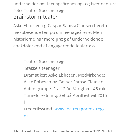
underholder om teenageårenes op- og især nedture.
Foto: Teatret Sporenstregs
Brainstorm-teater
Aske Ebbesen og Caspar Samsø Clausen beretter i
hæsblæsende tempo om teenageårene. Men
historierne har mere præg af underholdende
anekdoter end af engagerende teatertekst.
Teatret Sporenstregs:
'Stakkels teenager'
Dramatiker: Aske Ebbesen. Medvirkende:
Aske Ebbesen og Caspar Samsø Clausen.
Aldersgruppe: Fra 12 år. Varighed: 45 min.
Turneforestilling. Set på Aprilfestival 2015
i
Frederikssund.
www.teatretsporenstregs.
dk
'Hold kæft hvor var det nederen at være 12!', 'Hold