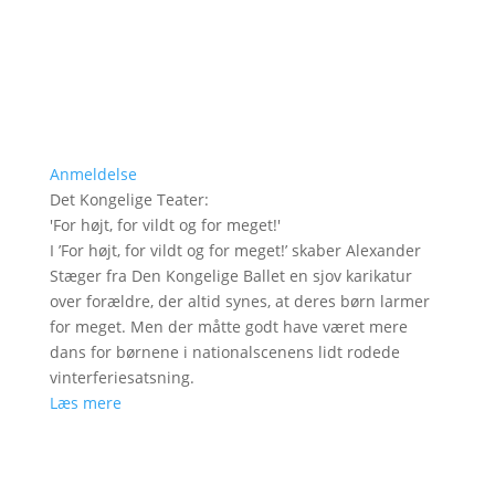
Anmeldelse
Det Kongelige Teater
:
'
For højt, for vildt og for meget!
'
I ’For højt, for vildt og for meget!’ skaber Alexander
Stæger fra Den Kongelige Ballet en sjov karikatur
over forældre, der altid synes, at deres børn larmer
for meget. Men der måtte godt have været mere
dans for børnene i nationalscenens lidt rodede
vinterferiesatsning.
Læs mere