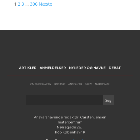
1
2
3
…
306
Næste
ARTIKLER
ANMELDELSER
NYHEDER OG NAVNE
DEBAT
OM TEATERAVISEN
KONTAKT
ANNONCER
ARKIV
NYHEDSMAIL
Ansvarshavende redaktør: Carsten Jensen
Teatercentrum
Nørregade 26,1
1165 København K