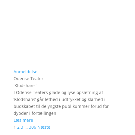
Anmeldelse
Odense Teater
:
'
Klodshans
'
I Odense Teaters glade og lyse opsætning af
’Klodshans’ går lethed i udtrykket og klarhed i
budskabet til de yngste publikummer forud for
dybder i fortællingen.
Læs mere
1
2
3
…
306
Næste