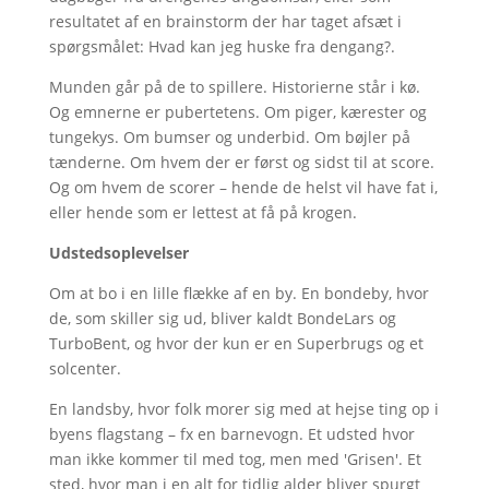
resultatet af en brainstorm der har taget afsæt i
spørgsmålet: Hvad kan jeg huske fra dengang?.
Munden går på de to spillere. Historierne står i kø.
Og emnerne er pubertetens. Om piger, kærester og
tungekys. Om bumser og underbid. Om bøjler på
tænderne. Om hvem der er først og sidst til at score.
Og om hvem de scorer – hende de helst vil have fat i,
eller hende som er lettest at få på krogen.
Udstedsoplevelser
Om at bo i en lille flække af en by. En bondeby, hvor
de, som skiller sig ud, bliver kaldt BondeLars og
TurboBent, og hvor der kun er en Superbrugs og et
solcenter.
En landsby, hvor folk morer sig med at hejse ting op i
byens flagstang – fx en barnevogn. Et udsted hvor
man ikke kommer til med tog, men med 'Grisen'. Et
sted, hvor man i en alt for tidlig alder bliver spurgt