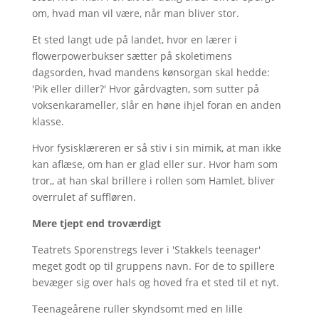
om, hvad man vil være, når man bliver stor.
Et sted langt ude på landet, hvor en lærer i
flowerpowerbukser sætter på skoletimens
dagsorden, hvad mandens kønsorgan skal hedde:
'Pik eller diller?' Hvor gårdvagten, som sutter på
voksenkarameller, slår en høne ihjel foran en anden
klasse.
Hvor fysisklæreren er så stiv i sin mimik, at man ikke
kan aflæse, om han er glad eller sur. Hvor ham som
tror,, at han skal brillere i rollen som Hamlet, bliver
overrulet af suffløren.
Mere tjept end troværdigt
Teatrets Sporenstregs lever i 'Stakkels teenager'
meget godt op til gruppens navn. For de to spillere
bevæger sig over hals og hoved fra et sted til et nyt.
Teenageårene ruller skyndsomt med en lille