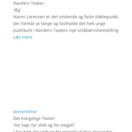
Randers Teater
:
'
Æg
'
Nanni Lorenzen er det smilende og faste støttepunkt,
der formår at fange og fastholde det helt unge
publikum i Randers Teaters nye småbørnsforestilling
Læs mere
Anmeldelse
Det Kongelige Teater
:
'
For højt, for vildt og for meget!
'
I ’For højt, for vildt og for meget!’ skaber Alexander