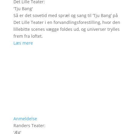
Det Lille Teater
:
'
Tju Bang
'
Så er det sovetid med spræl og sang til ’Tju Bang’ på
Det Lille Teater i en forvandlingsforestilling, hvor den
lillebitte scenes vægge foldes ud, og universer trylles
frem fra loftet.
Læs mere
Anmeldelse
Randers Teater
:
'
Æg
'