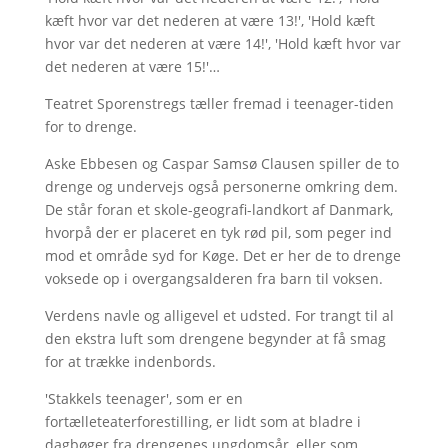
kæft hvor var det nederen at være 13!', 'Hold kæft
hvor var det nederen at være 14!', 'Hold kæft hvor var
det nederen at være 15!'…
Teatret Sporenstregs tæller fremad i teenager-tiden
for to drenge.
Aske Ebbesen og Caspar Samsø Clausen spiller de to
drenge og undervejs også personerne omkring dem.
De står foran et skole-geografi-landkort af Danmark,
hvorpå der er placeret en tyk rød pil, som peger ind
mod et område syd for Køge. Det er her de to drenge
voksede op i overgangsalderen fra barn til voksen.
Verdens navle og alligevel et udsted. For trangt til al
den ekstra luft som drengene begynder at få smag
for at trække indenbords.
'Stakkels teenager', som er en
fortælleteaterforestilling, er lidt som at bladre i
dagbøger fra drengenes ungdomsår, eller som