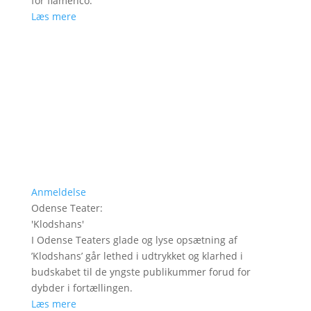
for flamenco.
Læs mere
Anmeldelse
Odense Teater
:
'
Klodshans
'
I Odense Teaters glade og lyse opsætning af
’Klodshans’ går lethed i udtrykket og klarhed i
budskabet til de yngste publikummer forud for
dybder i fortællingen.
Læs mere