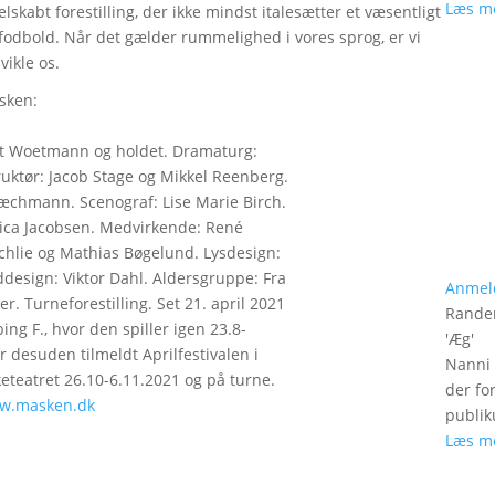
Læs m
 velskabt forestilling, der ikke mindst italesætter et væsentligt
fodbold. Når det gælder rummelighed i vores sprog, er vi
ikle os.
sken:
t Woetmann og holdet. Dramaturg:
uktør: Jacob Stage og Mikkel Reenberg.
Stæchmann. Scenograf: Lise Marie Birch.
nica Jacobsen. Medvirkende: René
chlie og Mathias Bøgelund. Lysdesign:
ddesign: Viktor Dahl. Aldersgruppe: Fra
Anmel
r. Turneforestilling. Set 21. april 2021
Rander
ng F., hvor den spiller igen 23.8-
'
Æg
'
er desuden tilmeldt Aprilfestivalen i
Nanni 
eteatret 26.10-6.11.2021 og på turne.
der fo
w.masken.dk
publik
Læs m