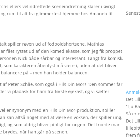
chs ellers velindrettede sceneindretning klarer i øvrigt
Senest
og rum til alt fra glimmerfest hjemme hos Amanda til
 talt spiller røven ud af fodboldshortsene. Mathias
 fået rystet ud af den komediekasse, som jeg fik proppet
rsonen Nick både sårbar og interessant. Langt fra komisk,
kt, som karakteren åbenlyst må være i, uden at det bliver
at balancere på – men han holder balancen.
et af Peter Schlie, som også i Hils Din Mors ’Den sommer far
lder vi pladask for ham fra første øjekast, og vi sætter
Anmel
.
Det Lil
'
Tju B
l er synonym med en Hils Din Mor-produktion, spiller
Så er 
 han kan altså noget med at være en voksen, der spiller ung,
Det Lil
gt, og som aldrig bliver pinligt for nogen. Det troede man
lilleb
ne brydes, når han går på scenen.
frem fr