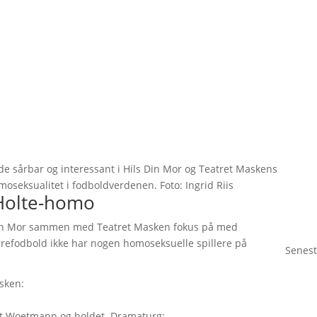
 sårbar og interessant i Hils Din Mor og Teatret Maskens
moseksualitet i fodboldverdenen. Foto: Ingrid Riis
Holte-homo
ls Din Mor sammen med Teatret Masken fokus på med
herrefodbold ikke har nogen homoseksuelle spillere på
Senest
sken:
t Woetmann og holdet. Dramaturg: