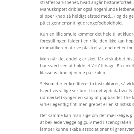
straffesparksbenet, hvad angår historiefortæl
Manuskriptet dribler også nogenlunde letbene
slipper knap så heldigt afsted med…), og de g
på et gennemsnitligt drengefodboldhold.
Kun en lille smule kommer det hele til at klu
forestillingen falder i en rille, den ikke kan 
dramatikeren at rive plastret af, end det er for
Men når det endelig er sket, får vi skubbet his
har svært ved at holde et ’årh’ tilbage. En enke
klassens time hjemme på skolen.
Selvom der er krediteret to instruktører, så vi
Især hvis vi lige ser bort fra det øjeblik, hvor
udmærket) synger en sang af popbandet The Mi
virker egentlig fint, men grebet er en stilistisk
Det samme kan man sige om det mærkelige, gli
at beklæde vægge og gulv med i scenografien
lamper kunne skabe associationer til grønsvæ