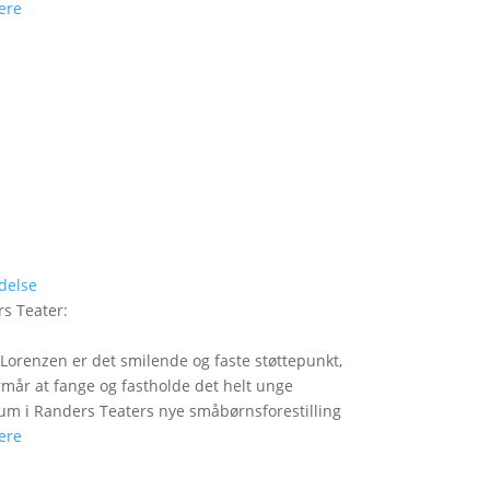
ere
delse
s Teater
:
Lorenzen er det smilende og faste støttepunkt,
rmår at fange og fastholde det helt unge
um i Randers Teaters nye småbørnsforestilling
ere