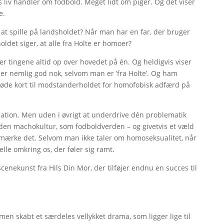
ns liv handler om fodbold. Meget lidt om piger. Og det viser
e.
t spille på landsholdet? Når man har en far, der bruger
ldet siger, at alle fra Holte er homoer?
er tingene altid op over hovedet på én. Og heldigvis viser
 er nemlig god nok, selvom man er ’fra Holte’. Og ham
øde kort til modstanderholdet for homofobisk adfærd på
tion. Men uden i øvrigt at underdrive dén problematik
 den machokultur, som fodboldverden – og givetvis et væld
emærke det. Selvom man ikke taler om homoseksualitet, når
lle omkring os, der føler sig ramt.
cenekunst fra Hils Din Mor, der tilføjer endnu en succes til
n skabt et særdeles vellykket drama, som ligger lige til