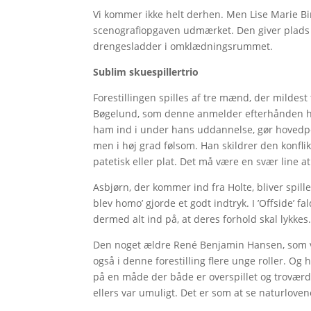
Vi kommer ikke helt derhen. Men Lise Marie Bir
scenografiopgaven udmærket. Den giver plads 
drengesladder i omklædningsrummet.
Sublim skuespillertrio
Forestillingen spilles af tre mænd, der mildest
Bøgelund, som denne anmelder efterhånden har
ham ind i under hans uddannelse, gør hovedpe
men i høj grad følsom. Han skildrer den konfli
patetisk eller plat. Det må være en svær line 
Asbjørn, der kommer ind fra Holte, bliver spill
blev homo’ gjorde et godt indtryk. I ’Offside’ fa
dermed alt ind på, at deres forhold skal lykkes
Den noget ældre René Benjamin Hansen, som ve
også i denne forestilling flere unge roller. Og
på en måde der både er overspillet og troværdi
ellers var umuligt. Det er som at se naturlove