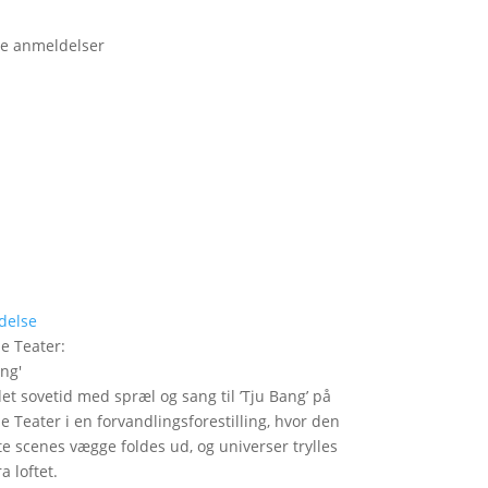
e anmeldelser
delse
le Teater
:
ang
'
det sovetid med spræl og sang til ’Tju Bang’ på
le Teater i en forvandlingsforestilling, hvor den
itte scenes vægge foldes ud, og universer trylles
a loftet.