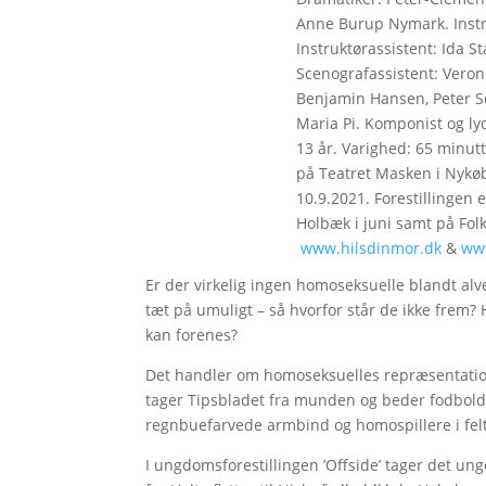
Anne Burup Nymark. Instr
Instruktørassistent: Ida 
Scenografassistent: Vero
Benjamin Hansen, Peter S
Maria Pi. Komponist og ly
13 år. Varighed: 65 minutte
på Teatret Masken i Nykøbi
10.9.2021. Forestillingen 
Holbæk i juni samt på Folk
www.hilsdinmor.dk
&
ww
Er der virkelig ingen homoseksuelle blandt alve
tæt på umuligt – så hvorfor står de ikke frem?
kan forenes?
Det handler om homoseksuelles repræsentation
tager Tipsbladet fra munden og beder fodbold
regnbuefarvede armbind og homospillere i felt
I ungdomsforestillingen ’Offside’ tager det ung