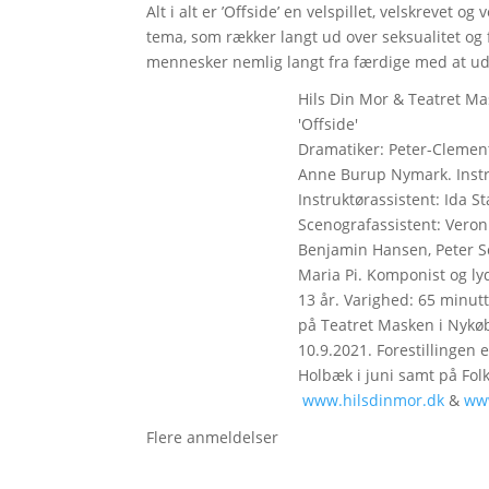
Alt i alt er ’Offside’ en velspillet, velskrevet og
tema, som rækker langt ud over seksualitet og 
mennesker nemlig langt fra færdige med at udv
Hils Din Mor & Teatret Ma
'Offside'
Dramatiker: Peter-Clemen
Anne Burup Nymark. Instr
Instruktørassistent: Ida 
Scenografassistent: Vero
Benjamin Hansen, Peter S
Maria Pi. Komponist og ly
13 år. Varighed: 65 minutte
på Teatret Masken i Nykøbi
10.9.2021. Forestillingen 
Holbæk i juni samt på Folk
www.hilsdinmor.dk
&
ww
Flere anmeldelser