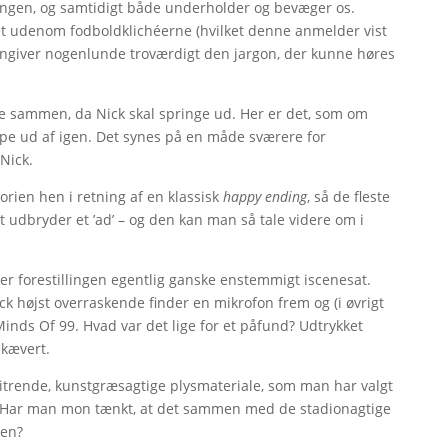
lingen, og samtidigt både underholder og bevæger os.
t udenom fodboldklichéerne (hvilket denne anmelder vist
engiver nogenlunde troværdigt den jargon, der kunne høres
dre sammen, da Nick skal springe ud. Her er det, som om
hoppe ud af igen. Det synes på en måde sværere for
 Nick.
torien hen i retning af en klassisk
happy ending
, så de fleste
lt udbryder et ’ad’ – og den kan man så tale videre om i
rker forestillingen egentlig ganske enstemmigt iscenesat.
 Nick højst overraskende finder en mikrofon frem og (i øvrigt
nds Of 99. Hvad var det lige for et påfund? Udtrykket
 skævert.
trende, kunstgræsagtige plysmateriale, som man har valgt
. Har man mon tænkt, at det sammen med de stadionagtige
ren?