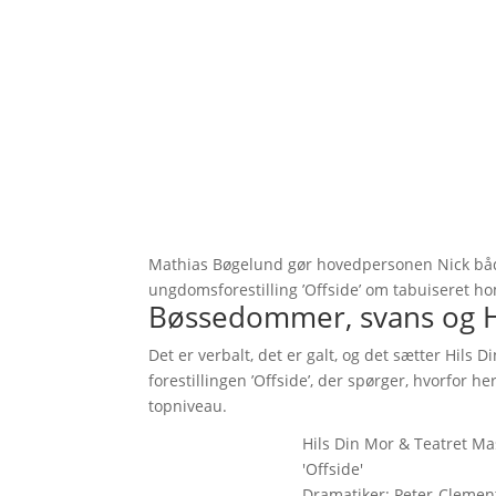
Mathias Bøgelund gør hovedpersonen Nick både
ungdomsforestilling ’Offside’ om tabuiseret ho
Bøssedommer, svans og 
Det er verbalt, det er galt, og det sætter Hi
forestillingen ’Offside’, der spørger, hvorfor 
topniveau.
Hils Din Mor & Teatret Ma
'Offside'
Dramatiker: Peter-Clemen