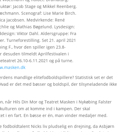
uktør: Jacob Stage og Mikkel Reenberg.
Stæchmann. Scenograf: Lise Marie Birch.
nica Jacobsen. Medvirkende: René
chlie og Mathias Bøgelund. Lysdesign:
ddesign: Viktor Dahl. Aldersgruppe: Fra
r. Turneforestilling. Set 21. april 2021
ng F., hvor den spiller igen 23.8-
er desuden tilmeldt Aprilfestivalen i
eteatret 26.10-6.11.2021 og på turne.
w.masken.dk
rdens mandlige elitefodboldspillere? Statistisk set er det
 Hvad er det med bøsser og boldspil, der tilsyneladende ikke
, når Hils Din Mor og Teatret Masken i Nykøbing Falster
kulturen om at komme ind i kampen. Der skal
et i en fart. En bøsse er én, man vinder medaljer med.
e fodboldtalent Nicks liv pludselig en drejning, da Asbjørn