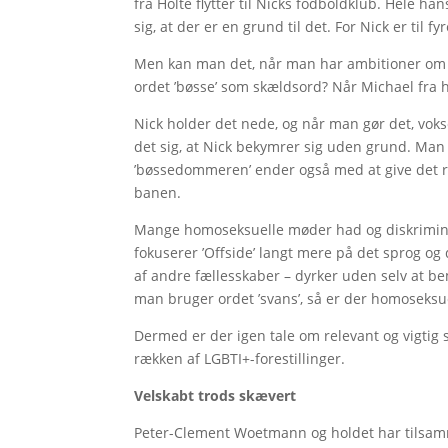
fra Holte flytter til Nicks fodboldklub. Hele ha
sig, at der er en grund til det. For Nick er til fyr
Men kan man det, når man har ambitioner om a
ordet ’bøsse’ som skældsord? Når Michael fra ho
Nick holder det nede, og når man gør det, voks
det sig, at Nick bekymrer sig uden grund. Man
’bøssedommeren’ ender også med at give det r
banen.
Mange homoseksuelle møder had og diskrimina
fokuserer ’Offside’ langt mere på det sprog og
af andre fællesskaber – dyrker uden selv at b
man bruger ordet ’svans’, så er der homoseksue
Dermed er der igen tale om relevant og vigtig s
rækken af LGBTI+-forestillinger.
Velskabt trods skævert
Peter-Clement Woetmann og holdet har tilsamme